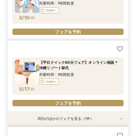
8/15
8/15
(
(
土
土
)
)
所要時間：1時間程度
11:00〜
フェアを予約
フェアを予約
8/16
(
日
)
フェアを予約
【平日クイック60分フェア】オンライン相談＊
沖縄リゾート挙式
所要時間：1時間程度
11:00〜
8/17
(
月
)
フェアを予約
同日のほかのフェアを見る（1件）
親御様のための安心相談会｜費用・準備・服装ま