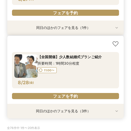
フェアを予約
同日のほかのフェアを見る（1件）
【平日クイック60分フェア】オンライン相談＊
沖縄リゾート挙式
所要時間：1時間程度
【全国開催】少人数結婚式プランご紹介
11:00〜
所要時間：1時間30分程度
8/27
(
木
)
11:00〜
フェアを予約
8/28
(
金
)
フェアを予約
同日のほかのフェアを見る（3件）
特典あり
【平日クイック60分フェア】オンライン相談＊
【沖縄限定】少人数挙式＋BBQパーティープラン
【まだ間に合う！直近撮影】チャペル&ビーチ
全76件中 1件〜20件表示
沖縄リゾート挙式
フォトキャンペーン