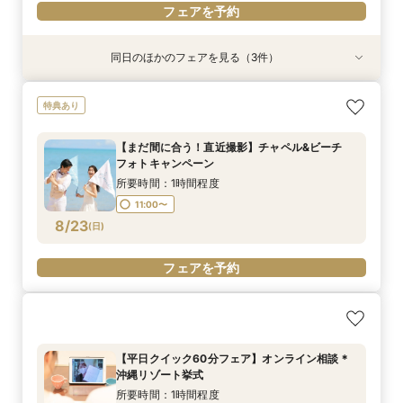
フェアを予約
同日のほかのフェアを見る（3件）
特典あり
【沖縄限定】少人数挙式＋BBQパーティープラン
【まだ間に合う！直近撮影】チャペル&ビーチ
はじめての結婚式相談も安心！即決不要で安心な
特典あり
フォトキャンペーン
相談フェア
所要時間：1時間30分程度
所要時間：1時間程度
所要時間：1時間30分程度
11:00〜
【まだ間に合う！直近撮影】チャペル&ビーチ
11:00〜
11:00〜
フォトキャンペーン
8/22
8/22
8/22
(
(
(
土
土
土
)
)
)
所要時間：1時間程度
11:00〜
フェアを予約
フェアを予約
フェアを予約
8/23
(
日
)
フェアを予約
【平日クイック60分フェア】オンライン相談＊
沖縄リゾート挙式
所要時間：1時間程度