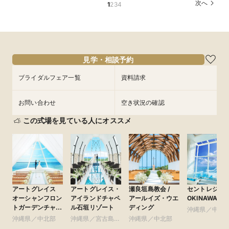
所要時間：1時間30分程度
次へ
1
2
3
4
所要時間：1時間程度
所要時間：1時間程度
11:00〜
11:00〜
11:00〜
8/28
8/28
8/28
(
(
(
金
金
金
)
)
)
フェアを予約
フェアを予約
フェアを予約
見学・相談予約
ブライダルフェア一覧
資料請求
お問い合わせ
空き状況の確認
この式場を見ている人にオススメ
アートグレイス
アートグレイス・
瀬良垣島教会 /
セントレジェ
オーシャンフロン
アイランドチャペ
アールイズ・ウエ
OKINAWA
トガーデンチャペ
ル石垣リゾート
ディング
沖縄県／中北
ル 沖縄 ●ベスト
沖縄県／中北部
沖縄県／宮古島・
沖縄県／中北部
ブライダルリゾー
石垣島・その他エ