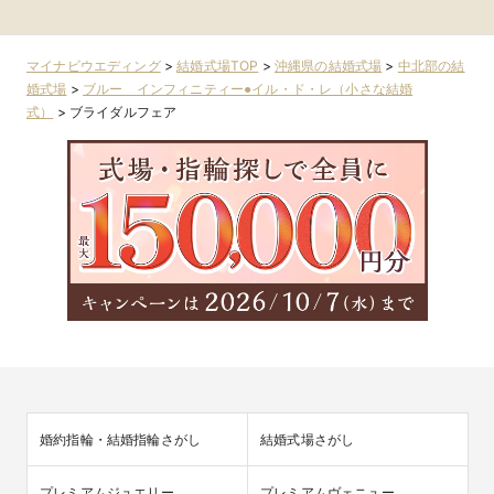
ト
リア
マイナビウエディング
>
結婚式場TOP
>
沖縄県の結婚式場
>
中北部の結
婚式場
>
ブルー インフィニティー●イル・ド・レ（小さな結婚
式）
>
ブライダルフェア
婚約指輪・結婚指輪さがし
結婚式場さがし
プレミアムジュエリー
プレミアムヴェニュー