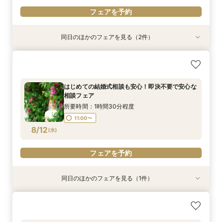
フェアを予約
同日のほかのフェアを見る（2件）
特典あり
【まだ間に合う！直近撮影】チャペル&ビーチ
はじめての結婚式相談も安心！即決不要で安心な
フォトキャンペーン
相談フェア
所要時間：1時間程度
所要時間：1時間30分程度
はじめての結婚式相談も安心！即決不要で安心な
11:00〜
11:00〜
相談フェア
8/11
8/11
(
(
火
火
)
)
所要時間：1時間30分程度
11:00〜
フェアを予約
フェアを予約
8/12
(
水
)
フェアを予約
同日のほかのフェアを見る（1件）
親御様のための安心相談会｜費用・準備・服装ま
で「全部わかる」親御様だけでもOK！