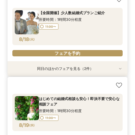
で「全部わかる」親御様だけでもOK！
所要時間：1時間程度
【全国開催】少人数結婚式プランご紹介
11:00〜
所要時間：1時間30分程度
8/17
(
月
)
11:00〜
フェアを予約
8/18
(
火
)
フェアを予約
同日のほかのフェアを見る（2件）
特典あり
【まだ間に合う！直近撮影】チャペル&ビーチ
はじめての結婚式相談も安心！即決不要で安心な
フォトキャンペーン
相談フェア
所要時間：1時間程度
所要時間：1時間30分程度
はじめての結婚式相談も安心！即決不要で安心な
11:00〜
11:00〜
相談フェア
8/18
8/18
(
(
火
火
)
)
所要時間：1時間30分程度
11:00〜
フェアを予約
フェアを予約
8/19
(
水
)