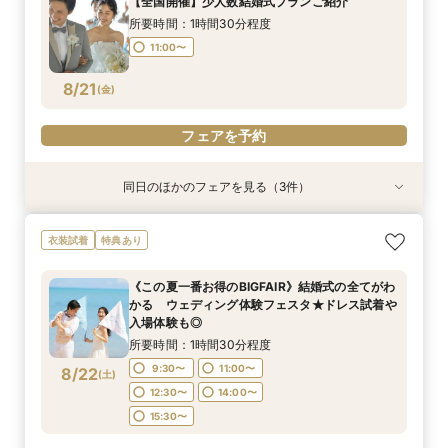
【全国開催】少人数結婚式プランご紹介
11:00〜
所要時間：1時間30分程度
8/20
(
木
)
11:00〜
フェアを予約
8/21
(
金
)
フェアを予約
同日のほかのフェアを見る（3件）
特典あり
【平日クイック60分フェア】オンライン相談＊
【沖縄限定】少人数挙式＋BBQパーティープラン
【まだ間に合う！直近撮影】チャペル&ビーチ
衣装試着
特典あり
沖縄リゾート挙式
フォトキャンペーン
所要時間：1時間30分程度
所要時間：1時間程度
所要時間：1時間程度
11:00〜
《この夏一番お得のBIGFAIR》結婚式の全てがわ
11:00〜
11:00〜
かる ウェディング体験フェスタ★ドレス試着や
8/21
8/21
8/21
入場体験も◎
(
(
(
金
金
金
)
)
)
所要時間：1時間30分程度
フェアを予約
フェアを予約
フェアを予約
9:30〜
11:00〜
8/22
(
土
)
12:30〜
14:00〜
15:30〜