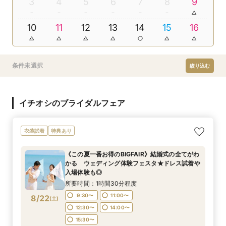
3
4
5
6
7
8
9
10
11
12
13
14
15
16
条件未選択
絞り込む
イチオシのブライダルフェア
衣装試着
特典あり
《この夏一番お得のBIGFAIR》結婚式の全てがわ
かる ウェディング体験フェスタ★ドレス試着や
入場体験も◎
所要時間：1時間30分程度
9:30〜
11:00〜
8/22
(
土
)
12:30〜
14:00〜
15:30〜