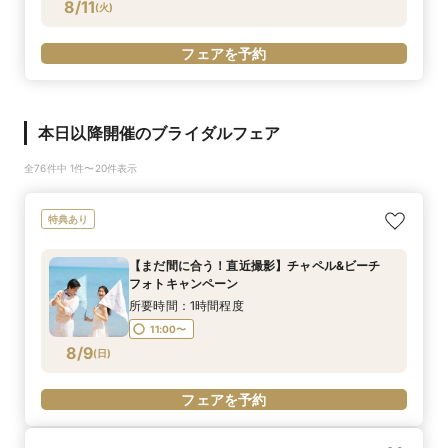
8/11
(
火
)
フェアを予約
本日以降開催のブライダルフェア
全76件中 1件〜20件表示
特典あり
【まだ間に合う！直近撮影】チャペル&ビーチ
フォトキャンペーン
所要時間：1時間程度
11:00〜
8/9
(
日
)
フェアを予約