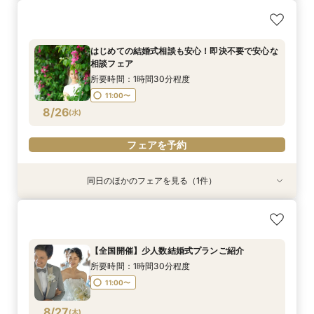
【まだ間に合う！直近撮影】チャペル&ビーチ
はじめての結婚式相談も安心！即決不要で安心な
フォトキャンペーン
相談フェア
所要時間：1時間程度
所要時間：1時間30分程度
はじめての結婚式相談も安心！即決不要で安心な
11:00〜
11:00〜
相談フェア
8/25
8/25
(
(
火
火
)
)
所要時間：1時間30分程度
11:00〜
フェアを予約
フェアを予約
8/26
(
水
)
フェアを予約
同日のほかのフェアを見る（1件）
親御様のための安心相談会｜費用・準備・服装ま
で「全部わかる」親御様だけでもOK！
所要時間：1時間程度
【全国開催】少人数結婚式プランご紹介
11:00〜
所要時間：1時間30分程度
8/26
(
水
)
11:00〜
フェアを予約
8/27
(
木
)