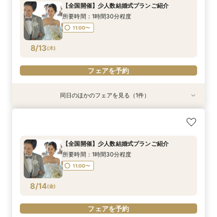
所要時間：1時間程度
【全国開催】少人数結婚式プランご紹介
11:00〜
所要時間：1時間30分程度
8/12
(
水
)
11:00〜
フェアを予約
8/13
(
木
)
フェアを予約
同日のほかのフェアを見る（1件）
【平日クイック60分フェア】オンライン相談＊
沖縄リゾート挙式
所要時間：1時間程度
【全国開催】少人数結婚式プランご紹介
11:00〜
所要時間：1時間30分程度
8/13
(
木
)
11:00〜
フェアを予約
8/14
(
金
)
フェアを予約