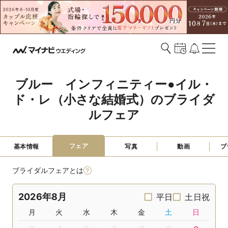
ブルー　インフィニティー●イル・
ド・レ（小さな結婚式）のブライダ
ルフェア
フェア
基本情報
写真
動画
プ
ブライダルフェアとは
2026年8月
平日
土日祝
月
火
水
木
金
土
日