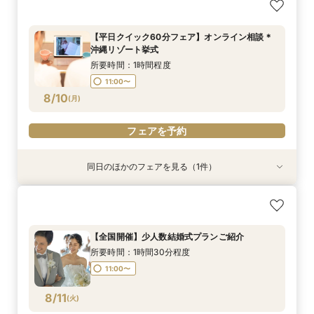
【平日クイック60分フェア】オンライン相談＊
沖縄リゾート挙式
所要時間：1時間程度
11:00〜
8/10
(
月
)
フェアを予約
同日のほかのフェアを見る（1件）
親御様のための安心相談会｜費用・準備・服装ま
で「全部わかる」親御様だけでもOK！
所要時間：1時間程度
【全国開催】少人数結婚式プランご紹介
11:00〜
所要時間：1時間30分程度
8/10
(
月
)
11:00〜
フェアを予約
8/11
(
火
)