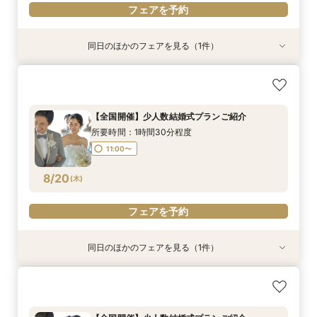
フェアを予約
同日のほかのフェアを見る（1件）
親御様のための安心相談会｜費用・準備・服装ま
で「全部わかる」親御様だけでもOK！
所要時間：1時間程度
【全国開催】少人数結婚式プランご紹介
11:00〜
所要時間：1時間30分程度
8/19
(
水
)
11:00〜
フェアを予約
8/20
(
木
)
フェアを予約
同日のほかのフェアを見る（1件）
【平日クイック60分フェア】オンライン相談＊
沖縄リゾート挙式
所要時間：1時間程度