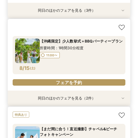
同日のほかのフェアを見る（3件）
特典あり
【平日クイック60分フェア】オンライン相談＊
【沖縄限定】少人数挙式＋BBQパーティープラン
【まだ間に合う！直近撮影】チャペル&ビーチ
沖縄リゾート挙式
フォトキャンペーン
所要時間：1時間30分程度
所要時間：1時間程度
所要時間：1時間程度
11:00〜
【沖縄限定】少人数挙式＋BBQパーティープラン
11:00〜
11:00〜
所要時間：1時間30分程度
8/14
8/14
8/14
(
(
(
金
金
金
)
)
)
11:00〜
フェアを予約
フェアを予約
フェアを予約
8/15
(
土
)
フェアを予約
同日のほかのフェアを見る（2件）
特典あり
【まだ間に合う！直近撮影】チャペル&ビーチ
はじめての結婚式相談も安心！即決不要で安心な
特典あり
フォトキャンペーン
相談フェア
所要時間：1時間程度
所要時間：1時間30分程度
【まだ間に合う！直近撮影】チャペル&ビーチ
11:00〜
11:00〜
フォトキャンペーン