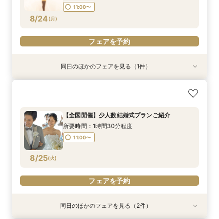
11:00〜
8/24
(
月
)
フェアを予約
同日のほかのフェアを見る（1件）
親御様のための安心相談会｜費用・準備・服装ま
で「全部わかる」親御様だけでもOK！
所要時間：1時間程度
【全国開催】少人数結婚式プランご紹介
11:00〜
所要時間：1時間30分程度
8/24
(
月
)
11:00〜
フェアを予約
8/25
(
火
)
フェアを予約
同日のほかのフェアを見る（2件）
特典あり