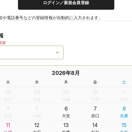
ログイン／新規会員登録
前や電話番号などの登録情報が自動的に入力されます。
報
必須
2026年8月
火
水
木
金
土
28
29
30
31
1
友引
先負
仏滅
大安
赤口
4
5
6
7
8
先負
仏滅
大安
赤口
先勝
11
12
13
14
15