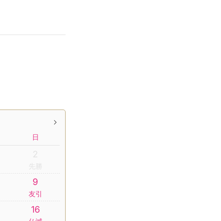
日
2
先勝
9
友引
16