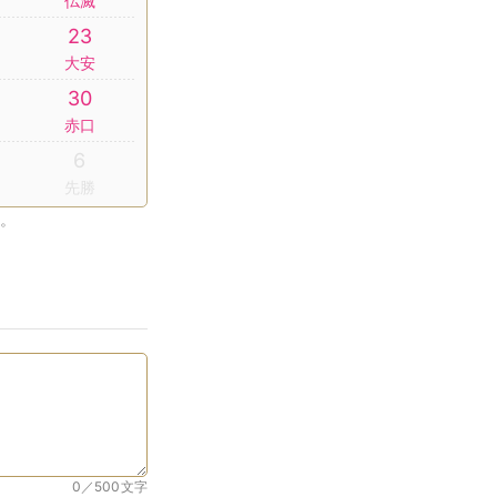
仏滅
23
大安
30
赤口
6
先勝
。
0／500
文字