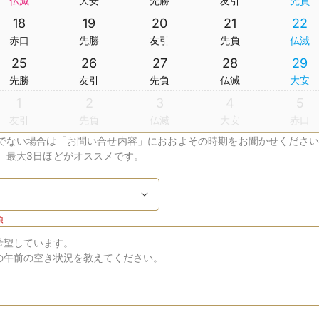
仏滅
大安
先勝
友引
先負
18
19
20
21
22
赤口
先勝
友引
先負
仏滅
25
26
27
28
29
先勝
友引
先負
仏滅
大安
1
2
3
4
5
友引
先負
仏滅
大安
赤口
でない場合は「お問い合せ内容」におおよその時期をお聞かせください
、最大3日ほどがオススメです。
須