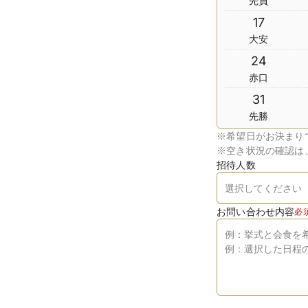
先負
17
大安
24
赤口
31
先勝
※
希望日がお決まり
※
空き状況の確認は
招待人数
お問い合わせ内容
必