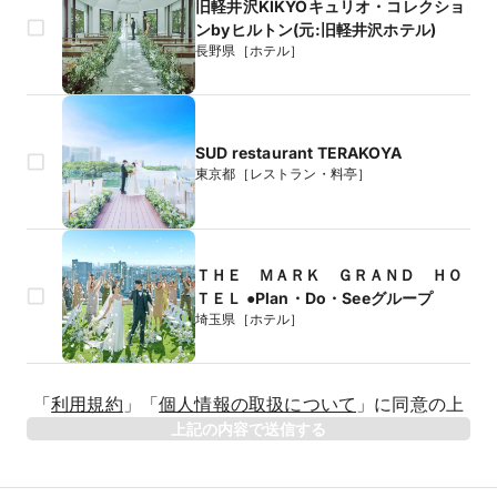
旧軽井沢KIKYOキュリオ・コレクショ
ンbyヒルトン(元:旧軽井沢ホテル)
長野県［ホテル］
SUD restaurant TERAKOYA
東京都［レストラン・料亭］
ＴＨＥ ＭＡＲＫ ＧＲＡＮＤ ＨＯ
ＴＥＬ ●Plan・Do・Seeグループ
埼玉県［ホテル］
生年月日
「
利用規約
」
「
個人情報の取扱について
」
に同意の上
年
上記の内容で送信する
相手のお名前