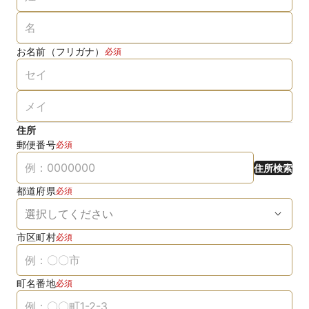
お名前（フリガナ）
必須
住所
郵便番号
必須
住所検索
都道府県
必須
市区町村
必須
町名番地
必須