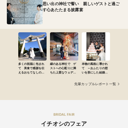
思い出の神社で誓い 親しいゲストと過ご
す心あたたまる披露宴
多くの祝福に包まれ
縁のある神社で ゲ
本物の風格に導かれ
て 美食で感謝を伝
ストへの心配りに満
て ～おふたりの想
えるおもてなしの結
ちた上質なウェディ
いを形にした結婚式
婚式
ング
～
先輩カップルレポート一覧
BRIDAL FAIR
イチオシのフェア