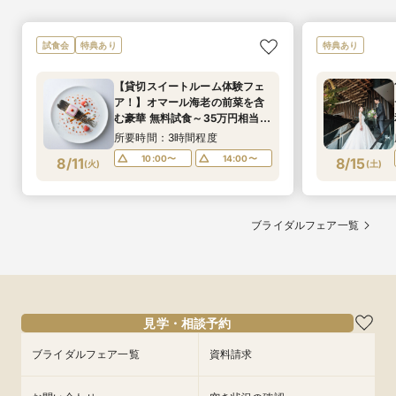
試食会
特典あり
特典あり
【貸切スイートルーム体験フェ
ア！】オマール海老の前菜を含
む豪華 無料試食～35万円相当ス
イート宿泊特典付き～5つ星ホテ
所要時間：3時間程度
ル1フロア1組のウェディング
10:00〜
14:00〜
8/11
8/15
(
火
)
(
土
)
ブライダルフェア一覧
見学・相談予約
ブライダルフェア一覧
資料請求