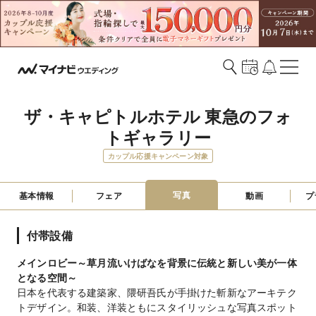
ザ・キャピトルホテル 東急のフォ
トギャラリー
カップル応援キャンペーン対象
写真
基本情報
フェア
動画
プ
付帯設備
メインロビー～草月流いけばなを背景に伝統と新しい美が一体
となる空間～
日本を代表する建築家、隈研吾氏が手掛けた斬新なアーキテク
トデザイン。和装、洋装ともにスタイリッシュな写真スポット