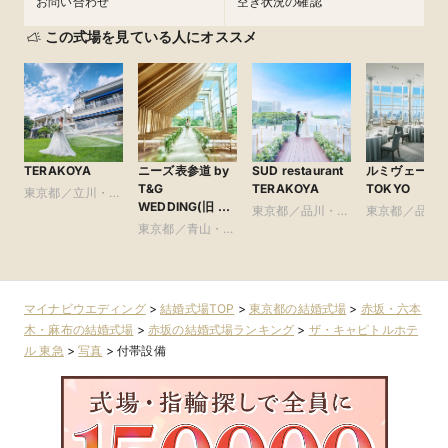
お問い合わせ
空き状況の確認
この式場を見ている人にオススメ
TERAKOYA
ニーズ表参道 by
SUD restaurant
ルミヴェール
T&G
TERAKOYA
TOKYO
東京都／立川・八
WEDDING(旧 表
王子・町田・23
東京都／品川・目
東京都／品川
参道TERRACE)
区以外
東京都／青山・表
黒・浜松町・世田
黒・浜松町・
参道・渋谷・原宿
谷
谷
マイナビウエディング
>
結婚式場TOP
>
東京都の結婚式場
>
赤坂・六本
木・麻布の結婚式場
>
赤坂の結婚式場ランキング
>
ザ・キャピトルホテ
ル 東急
>
写真
>
付帯設備