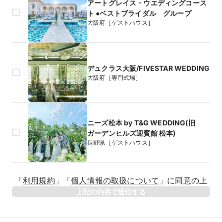
アートグレイス・ウエディングコース
ト ●ベストブライダル グループ
大阪府［ゲストハウス］
デュクラス大阪/FIVESTAR WEDDING
大阪府［専門式場］
ニーズ松本 by T&G WEDDING(旧
ガーデンヒルズ迎賓館 松本)
長野県［ゲストハウス］
生年月日
「
利用規約
」
「
個人情報の取扱について
」
に同意の上
年
上記の内容で送信する
相手のお名前