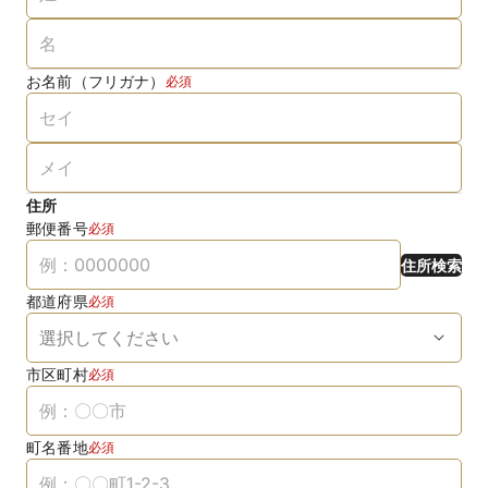
お名前（フリガナ）
必須
住所
郵便番号
必須
住所検索
都道府県
必須
市区町村
必須
町名番地
必須