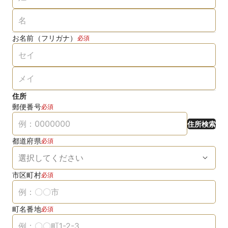
お名前（フリガナ）
必須
住所
郵便番号
必須
住所検索
都道府県
必須
市区町村
必須
町名番地
必須