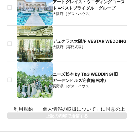
アートグレイス・ウエディングコース
ト ●ベストブライダル グループ
大阪府［ゲストハウス］
デュクラス大阪/FIVESTAR WEDDING
大阪府［専門式場］
ニーズ松本 by T&G WEDDING(旧
ガーデンヒルズ迎賓館 松本)
長野県［ゲストハウス］
生年月日
「
利用規約
」
「
個人情報の取扱について
」
に同意の上
年
上記の内容で送信する
相手のお名前