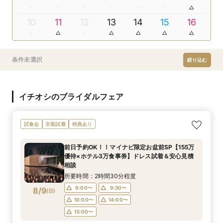
10
11
12
13
14
15
16
条件未選択
絞り込む
イチオシのブライダルフェア
試食会
衣装試着
特典あり
前日予約OK！！マイナビ限定お盆前SP【155万
優待×ホテル3万食事券】ドレス試着＆安心見積
相談
所要時間：2時間30分程度
9:00〜
9:30〜
8/9
(
日
)
10:00〜
14:00〜
15:00〜