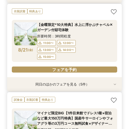
【家族での挙式＆会食なら】67万円のお得すぎ
【ペットと一緒の結婚式】大切な家族と過ごす
マイナビ限定BIG【大阪で人気*2会場同時見学
【短時間でもOK】ふたりの不安をプロが解消！
衣装試着
特典あり
プラン紹介フェア
ペット婚相談会
フェア】新作ドレス試着×130万特典
会場見学×見積相談
所要時間：2時間30分程度
所要時間：3時間30分程度
所要時間：2時間30分程度
所要時間：3時間程度
【金曜限定*10大特典】水上に浮かぶチャペル✕
11:00〜
11:00〜
11:00〜
11:00〜
12:00〜
13:00〜
12:00〜
12:00〜
ガーデン付邸宅体験
8/20
8/20
8/20
8/20
(
(
(
(
木
木
木
木
)
)
)
)
13:00〜
15:00〜
13:00〜
13:30〜
14:00〜
14:00〜
14:00〜
所要時間：3時間程度
15:00〜
15:00〜
15:00〜
11:00〜
12:00〜
フェアを予約
8/21
(
金
)
13:00〜
14:00〜
フェアを予約
フェアを予約
フェアを予約
15:00〜
フェアを予約
同日のほかのフェアを見る（5件）
試食会
試食会
衣装試着
試食会
特典あり
衣装試着
衣装試着
衣装試着
特典あり
特典あり
特典あり
特典あり
【憧れドレス体験付き】ドレス試着体験＆衣裳1
【家族での挙式＆会食なら】67万円のお得すぎ
【ペットと一緒の結婚式】大切な家族と過ごす
マイナビ限定BIG【大阪で人気*2会場同時見学
【短時間でもOK】ふたりの不安をプロが解消！
試食会
衣装試着
特典あり
着プレゼント
プラン紹介フェア
ペット婚相談会
フェア】新作ドレス試着×130万特典
会場見学×見積相談
所要時間：3時間30分程度
所要時間：2時間30分程度
所要時間：3時間30分程度
所要時間：2時間30分程度
所要時間：3時間程度
マイナビ限定BIG【1件目来館でドレス1着×宿泊
11:00〜
11:00〜
11:00〜
11:00〜
11:00〜
12:00〜
12:00〜
13:00〜
12:00〜
12:00〜
など最大150万円特典】国産牛サーロインやフォ
8/21
8/21
8/21
8/21
8/21
アグラ等の3万円コース無料試食×デザイナーズ
(
(
(
(
(
金
金
金
金
金
)
)
)
)
)
14:00〜
13:00〜
15:00〜
13:00〜
13:30〜
14:00〜
14:00〜
14:00〜
15:00〜
チャペルで挙式体験&2つの貸切邸宅見学フェア