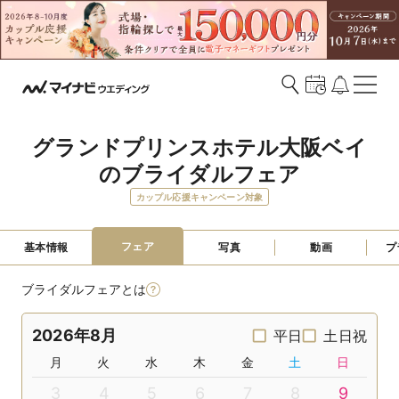
グランドプリンスホテル大阪ベイ
のブライダルフェア
カップル応援キャンペーン対象
フェア
基本情報
写真
動画
プ
ブライダルフェアとは
2026年8月
平日
土日祝
月
火
水
木
金
土
日
3
4
5
6
7
8
9