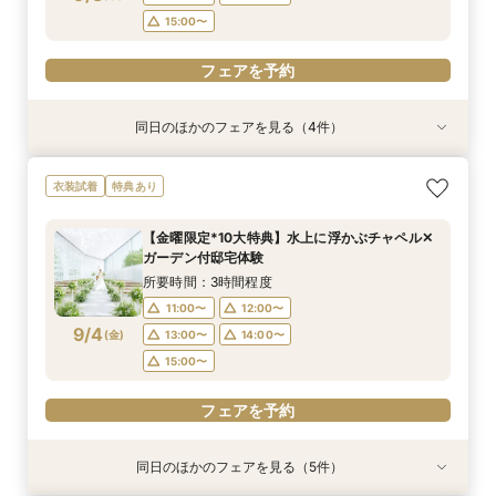
フェアを予約
フェアを予約
フェアを予約
15:00〜
フェアを予約
同日のほかのフェアを見る（4件）
試食会
衣装試着
試食会
特典あり
衣装試着
衣装試着
特典あり
特典あり
特典あり
【家族での挙式＆会食なら】67万円のお得すぎ
【ペットと一緒の結婚式】大切な家族と過ごす
マイナビ限定BIG【大阪で人気*2会場同時見学
【短時間でもOK】ふたりの不安をプロが解消！
衣装試着
特典あり
プラン紹介フェア
ペット婚相談会
フェア】新作ドレス試着×130万特典
会場見学×見積相談
所要時間：2時間30分程度
所要時間：3時間30分程度
所要時間：2時間30分程度
所要時間：3時間程度
【金曜限定*10大特典】水上に浮かぶチャペル✕
11:00〜
11:00〜
11:00〜
11:00〜
12:00〜
13:00〜
12:00〜
12:00〜
ガーデン付邸宅体験
9/3
9/3
9/3
9/3
(
(
(
(
木
木
木
木
)
)
)
)
13:00〜
15:00〜
13:00〜
13:30〜
14:00〜
14:00〜
14:00〜
所要時間：3時間程度
15:00〜
15:00〜
15:00〜
11:00〜
12:00〜
フェアを予約
9/4
(
金
)
13:00〜
14:00〜
フェアを予約
フェアを予約
フェアを予約
15:00〜
フェアを予約
同日のほかのフェアを見る（5件）
試食会
試食会
衣装試着
試食会
特典あり
衣装試着
衣装試着
衣装試着
特典あり
特典あり
特典あり
特典あり