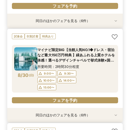
フェアを予約
同日のほかのフェアを見る（6件）
試食会
試食会
衣装試着
試食会
試食会
試食会
衣装試着
衣装試着
衣装試着
衣装試着
衣装試着
特典あり
特典あり
特典あり
特典あり
特典あり
特典あり
マイナビ限定【ドレスにこだわり花嫁◎】最新ド
マイナビ限定【家族で挙式＆会食】当館で一番お
マイナビ限定【挙式も披露宴もペットOK】大切
マイナビ限定【初めての見学も安心】全館見学＆
マイナビ限定【おもてなし重視】広大な自然のホ
マイナビ限定【短時間でもOK】ふたりの不安を
試食会
衣装試着
特典あり
レス試着体験＆全館見学相談会
得な67万円プラン紹介フェア
な家族と過ごすペット婚相談会
見積り相談×特選和牛試食
テルで癒し体験！憧れアートチャペル
プロが解消！最新事例×見積相談
所要時間：2時間30分程度
所要時間：3時間30分程度
所要時間：3時間30分程度
所要時間：2時間30分程度
所要時間：2時間30分程度
所要時間：2時間程度
マイナビ限定BIG【当館人気NO.1◆ドレス・宿泊
10:00〜
10:00〜
9:00〜
9:00〜
9:00〜
9:30〜
10:00〜
14:00〜
14:00〜
9:30〜
9:30〜
9:15〜
など最大150万円特典 】緑あふれる上質ホテルを
8/29
8/29
8/29
8/29
8/29
8/29
体感！選べるデザインチャペルで挙式体験×国産
(
(
(
(
(
(
土
土
土
土
土
土
)
)
)
)
)
)
10:00〜
10:00〜
10:30〜
9:30〜
14:00〜
14:00〜
14:00〜
14:00〜
牛＆フォアグラなど3万円コース試食付きフェア
所要時間：2時間30分程度
15:00〜
15:00〜
15:00〜
15:00〜
フェアを予約
フェアを予約
9:00〜
9:30〜
8/30
(
日
)
フェアを予約
フェアを予約
フェアを予約
フェアを予約
10:00〜
14:00〜
15:00〜
フェアを予約
同日のほかのフェアを見る（6件）
試食会
試食会
試食会
衣装試着
試食会
試食会
衣装試着
衣装試着
衣装試着
衣装試着
衣装試着
特典あり
特典あり
特典あり
特典あり
特典あり
特典あり
マイナビ限定BIG【大阪で人気*2会場同時見学
マイナビ限定【チャペルにこだわり◎】憧れチャ
マイナビ限定【家族で挙式＆会食】当館で一番お
マイナビ限定【挙式も披露宴もペットOK】大切
マイナビ限定【料理重視派必見】シェフ厳選！特
マイナビ限定【初めての見学も安心】全館見学＆