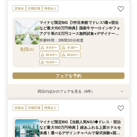
【憧れドレス体験付き】ドレス試着体験＆衣裳1
【家族での挙式＆会食なら】67万円のお得すぎ
【ペットと一緒の結婚式】大切な家族と過ごす
マイナビ限定BIG【大阪で人気*2会場同時見学
【短時間でもOK】ふたりの不安をプロが解消！
試食会
衣装試着
特典あり
着プレゼント
プラン紹介フェア
ペット婚相談会
フェア】新作ドレス試着×130万特典
会場見学×見積相談
所要時間：3時間30分程度
所要時間：2時間30分程度
所要時間：3時間30分程度
所要時間：2時間30分程度
所要時間：3時間程度
マイナビ限定BIG【1件目来館でドレス1着×宿泊
11:00〜
11:00〜
11:00〜
11:00〜
11:00〜
12:00〜
12:00〜
13:00〜
12:00〜
12:00〜
など最大150万円特典】国産牛サーロインやフォ
9/4
9/4
9/4
9/4
9/4
アグラ等の3万円コース無料試食×デザイナーズ
(
(
(
(
(
金
金
金
金
金
)
)
)
)
)
14:00〜
13:00〜
15:00〜
13:00〜
13:30〜
14:00〜
14:00〜
14:00〜
15:00〜
チャペルで挙式体験&2つの貸切邸宅見学フェア
所要時間：2時間30分程度
15:00〜
15:00〜
15:00〜
フェアを予約
フェアを予約
9:00〜
9:30〜
9/5
(
土
)
フェアを予約
フェアを予約
フェアを予約
10:00〜
14:00〜
15:00〜
フェアを予約
同日のほかのフェアを見る（6件）
試食会
試食会
衣装試着
試食会
試食会
試食会
衣装試着
衣装試着
衣装試着
衣装試着
衣装試着
特典あり
特典あり
特典あり
特典あり
特典あり
特典あり
マイナビ限定【ドレスにこだわり花嫁◎】最新ド
マイナビ限定【家族で挙式＆会食】当館で一番お
マイナビ限定【挙式も披露宴もペットOK】大切
マイナビ限定【初めての見学も安心】全館見学＆
マイナビ限定【おもてなし重視】広大な自然のホ
マイナビ限定【短時間でもOK】ふたりの不安を
試食会
衣装試着
特典あり
レス試着体験＆全館見学相談会
得な67万円プラン紹介フェア
な家族と過ごすペット婚相談会
見積り相談×特選和牛試食
テルで癒し体験！憧れアートチャペル
プロが解消！最新事例×見積相談
所要時間：2時間30分程度
所要時間：3時間30分程度
所要時間：3時間30分程度
所要時間：2時間30分程度
所要時間：2時間30分程度
所要時間：2時間程度
マイナビ限定BIG【当館人気NO.1◆ドレス・宿泊
10:00〜
10:00〜
9:00〜
9:00〜
9:00〜
9:30〜
10:00〜
14:00〜
14:00〜
9:30〜
9:30〜
9:15〜
など最大150万円特典 】緑あふれる上質ホテルを
9/5
9/5
9/5
9/5
9/5
9/5
体感！選べるデザインチャペルで挙式体験×国産
(
(
(
(
(
(
土
土
土
土
土
土
)
)
)
)
)
)
10:00〜
10:00〜
10:30〜
9:30〜
14:00〜
14:00〜
14:00〜
14:00〜