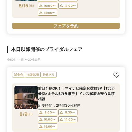
8/15
(
土
)
10:00〜
14:00〜
15:00〜
フェアを予約
本日以降開催のブライダルフェア
全60件中 1件〜20件表示
試食会
衣装試着
特典あり
前日予約OK！！マイナビ限定お盆前SP【155万
優待×ホテル3万食事券】ドレス試着＆安心見積
相談
所要時間：2時間30分程度
9:00〜
9:30〜
8/9
(
日
)
10:00〜
14:00〜
15:00〜