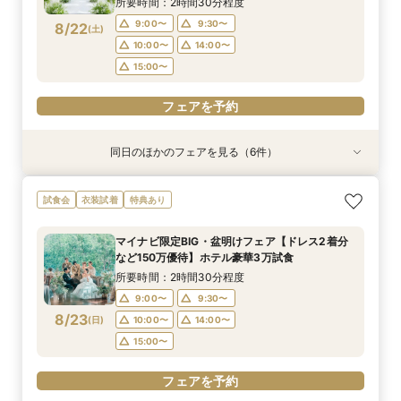
所要時間：2時間30分程度
15:00〜
15:00〜
15:00〜
フェアを予約
フェアを予約
9:00〜
9:30〜
8/22
(
土
)
フェアを予約
フェアを予約
フェアを予約
10:00〜
14:00〜
15:00〜
フェアを予約
同日のほかのフェアを見る（6件）
試食会
試食会
衣装試着
試食会
試食会
試食会
衣装試着
衣装試着
衣装試着
衣装試着
衣装試着
特典あり
特典あり
特典あり
特典あり
特典あり
特典あり
マイナビ限定【ドレスにこだわり花嫁◎】最新ド
マイナビ限定【家族で挙式＆会食】当館で一番お
マイナビ限定【挙式も披露宴もペットOK】大切
マイナビ限定【初めての見学も安心】全館見学＆
マイナビ限定【おもてなし重視】広大な自然のホ
マイナビ限定【短時間でもOK】ふたりの不安を
試食会
衣装試着
特典あり
レス試着体験＆全館見学相談会
得な67万円プラン紹介フェア
な家族と過ごすペット婚相談会
見積り相談×特選和牛試食
テルで癒し体験！憧れアートチャペル
プロが解消！最新事例×見積相談
所要時間：2時間30分程度
所要時間：3時間30分程度
所要時間：3時間30分程度
所要時間：2時間30分程度
所要時間：2時間30分程度
所要時間：2時間程度
マイナビ限定BIG・盆明けフェア【ドレス2着分
10:00〜
10:00〜
9:00〜
9:00〜
9:00〜
9:30〜
10:00〜
14:00〜
14:00〜
9:30〜
9:30〜
9:15〜
など150万優待】ホテル豪華3万試食
8/22
8/22
8/22
8/22
8/22
8/22
(
(
(
(
(
(
土
土
土
土
土
土
)
)
)
)
)
)
10:00〜
10:00〜
10:30〜
9:30〜
14:00〜
14:00〜
14:00〜
14:00〜
所要時間：2時間30分程度
15:00〜
15:00〜
15:00〜
15:00〜
9:00〜
9:30〜
フェアを予約
フェアを予約
8/23
(
日
)
10:00〜
14:00〜
フェアを予約
フェアを予約
フェアを予約
フェアを予約
15:00〜
フェアを予約