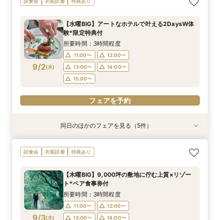
試食会
衣装試着
特典あり
フェア】豪華3万試食×130万特典
ペルで挙式体験×贅沢貸切邸宅
得な67万円プラン紹介フェア
な家族と過ごすペット婚相談会
選牛の絶品コース試食フェア
見積り相談×特選和牛試食
所要時間：3時間30分程度
所要時間：3時間30分程度
所要時間：3時間30分程度
所要時間：3時間30分程度
所要時間：2時間30分程度
所要時間：2時間30分程度
【水曜BIG】アートなホテルで叶える2DaysW体
10:00〜
9:00〜
9:00〜
9:30〜
9:30〜
9:10〜
10:00〜
10:00〜
14:00〜
9:30〜
9:30〜
9:30〜
験*限定特典付
8/30
8/30
8/30
8/30
8/30
8/30
(
(
(
(
(
(
日
日
日
日
日
日
)
)
)
)
)
)
10:00〜
14:00〜
10:00〜
10:30〜
10:30〜
14:00〜
14:00〜
14:00〜
14:00〜
15:00〜
所要時間：3時間程度
15:00〜
15:00〜
15:00〜
15:00〜
11:00〜
12:00〜
フェアを予約
フェアを予約
9/2
(
水
)
13:00〜
14:00〜
フェアを予約
フェアを予約
フェアを予約
フェアを予約
15:00〜
フェアを予約
同日のほかのフェアを見る（5件）
試食会
試食会
衣装試着
試食会
特典あり
衣装試着
衣装試着
衣装試着
特典あり
特典あり
特典あり
特典あり
【憧れドレス体験付き】ドレス試着体験＆衣裳1
【家族での挙式＆会食なら】67万円のお得すぎ
【ペットと一緒の結婚式】大切な家族と過ごす
マイナビ限定BIG【大阪で人気*2会場同時見学
【短時間でもOK】ふたりの不安をプロが解消！
試食会
衣装試着
特典あり
着プレゼント
プラン紹介フェア
ペット婚相談会
フェア】新作ドレス試着×130万特典
会場見学×見積相談
所要時間：3時間30分程度
所要時間：2時間30分程度
所要時間：3時間30分程度
所要時間：2時間30分程度
所要時間：3時間程度
【木曜BIG】9,000坪の敷地に佇む上質×リゾー
11:00〜
11:00〜
11:00〜
11:00〜
11:00〜
12:00〜
12:00〜
13:00〜
12:00〜
12:00〜
ト*ペア食事券付
9/2
9/2
9/2
9/2
9/2
(
(
(
(
(
水
水
水
水
水
)
)
)
)
)
14:00〜
13:00〜
15:00〜
13:00〜
13:30〜
14:00〜
14:00〜
14:00〜
15:00〜
所要時間：3時間程度
15:00〜
15:00〜
15:00〜
11:00〜
12:00〜
フェアを予約
フェアを予約
9/3
(
木
)
13:00〜
14:00〜