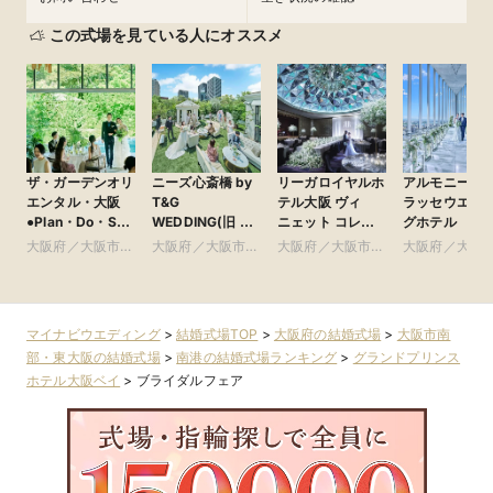
この式場を見ている人にオススメ
ザ・ガーデンオリ
ニーズ心斎橋 by
リーガロイヤルホ
アルモニーア
エンタル・大阪
T&G
テル大阪 ヴィ
ラッセウエデ
●Plan・Do・See
WEDDING(旧 ア
ニェット コレク
グホテル
グループ
ルモニーアンブ
ション
大阪府／大阪市北
大阪府／大阪市南
大阪府／大阪市北
大阪府／大阪
ラッセイットハウ
部・北摂・京阪
部・東大阪
部・北摂・京阪
部・北摂・京
ス)
マイナビウエディング
>
結婚式場TOP
>
大阪府の結婚式場
>
大阪市南
部・東大阪の結婚式場
>
南港の結婚式場ランキング
>
グランドプリンス
ホテル大阪ベイ
>
ブライダルフェア