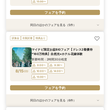
15:00〜
フェアを予約
同日のほかのフェアを見る（5件）
試食会
試食会
衣装試着
試食会
特典あり
衣装試着
衣装試着
衣装試着
特典あり
特典あり
特典あり
特典あり
【憧れドレス体験付き】ドレス試着体験＆衣裳1
【家族での挙式＆会食なら】67万円のお得すぎ
【ペットと一緒の結婚式】大切な家族と過ごす
マイナビ限定BIG【大阪で人気*2会場同時見学
【短時間でもOK】ふたりの不安をプロが解消！
試食会
衣装試着
特典あり
着プレゼント
プラン紹介フェア
ペット婚相談会
フェア】新作ドレス試着×130万特典
会場見学×見積相談
所要時間：3時間30分程度
所要時間：2時間30分程度
所要時間：3時間30分程度
所要時間：2時間30分程度
所要時間：3時間程度
マイナビ限定お盆BIGフェア【ドレス2着優待
11:00〜
11:00〜
11:00〜
11:00〜
11:00〜
12:00〜
12:00〜
13:00〜
12:00〜
12:00〜
*160万特典】自然光×ホテル花嫁体験
8/14
8/14
8/14
8/14
8/14
(
(
(
(
(
金
金
金
金
金
)
)
)
)
)
14:00〜
13:00〜
15:00〜
13:00〜
13:30〜
14:00〜
14:00〜
14:00〜
15:00〜
所要時間：2時間30分程度
15:00〜
15:00〜
15:00〜
9:00〜
9:30〜
フェアを予約
フェアを予約
8/15
(
土
)
10:00〜
14:00〜
フェアを予約
フェアを予約
フェアを予約
15:00〜
フェアを予約
同日のほかのフェアを見る（6件）
試食会
試食会
衣装試着
試食会
試食会
試食会
衣装試着
衣装試着
衣装試着
衣装試着
衣装試着
特典あり
特典あり
特典あり
特典あり
特典あり
特典あり