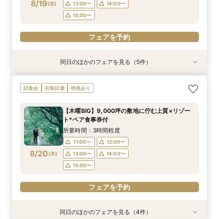
フェアを予約
フェアを予約
8/19
(
水
)
13:00〜
14:00〜
フェアを予約
フェアを予約
フェアを予約
フェアを予約
15:00〜
フェアを予約
同日のほかのフェアを見る（5件）
試食会
試食会
衣装試着
試食会
特典あり
衣装試着
衣装試着
衣装試着
特典あり
特典あり
特典あり
特典あり
【憧れドレス体験付き】ドレス試着体験＆衣裳1
【家族での挙式＆会食なら】67万円のお得すぎ
【ペットと一緒の結婚式】大切な家族と過ごす
マイナビ限定BIG【大阪で人気*2会場同時見学
【短時間でもOK】ふたりの不安をプロが解消！
試食会
衣装試着
特典あり
着プレゼント
プラン紹介フェア
ペット婚相談会
フェア】新作ドレス試着×130万特典
会場見学×見積相談
所要時間：3時間30分程度
所要時間：2時間30分程度
所要時間：3時間30分程度
所要時間：2時間30分程度
所要時間：3時間程度
【木曜BIG】9,000坪の敷地に佇む上質×リゾー
11:00〜
11:00〜
11:00〜
11:00〜
11:00〜
12:00〜
12:00〜
13:00〜
12:00〜
12:00〜
ト*ペア食事券付
8/19
8/19
8/19
8/19
8/19
(
(
(
(
(
水
水
水
水
水
)
)
)
)
)
14:00〜
13:00〜
15:00〜
13:00〜
13:30〜
14:00〜
14:00〜
14:00〜
15:00〜
所要時間：3時間程度
15:00〜
15:00〜
15:00〜
11:00〜
12:00〜
フェアを予約
フェアを予約
8/20
(
木
)
13:00〜
14:00〜
フェアを予約
フェアを予約
フェアを予約
15:00〜
フェアを予約
同日のほかのフェアを見る（4件）
試食会
衣装試着
試食会
特典あり
衣装試着
衣装試着
特典あり
特典あり
特典あり