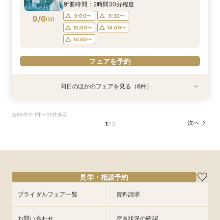
牛＆フォアグラなど3万円コース試食付きフェア
所要時間：2時間30分程度
15:00〜
15:00〜
15:00〜
15:00〜
フェアを予約
フェアを予約
9:00〜
9:30〜
9/6
(
日
)
フェアを予約
フェアを予約
フェアを予約
フェアを予約
10:00〜
14:00〜
15:00〜
フェアを予約
同日のほかのフェアを見る（6件）
試食会
試食会
試食会
衣装試着
試食会
試食会
衣装試着
衣装試着
衣装試着
衣装試着
衣装試着
特典あり
特典あり
特典あり
特典あり
特典あり
特典あり
マイナビ限定BIG【大阪で人気*2会場同時見学
マイナビ限定【チャペルにこだわり◎】憧れチャ
マイナビ限定【家族で挙式＆会食】当館で一番お
マイナビ限定【挙式も披露宴もペットOK】大切
マイナビ限定【料理重視派必見】シェフ厳選！特
マイナビ限定【初めての見学も安心】全館見学＆
全60件中 1件〜20件表示
フェア】豪華3万試食×130万特典
ペルで挙式体験×贅沢貸切邸宅
得な67万円プラン紹介フェア
な家族と過ごすペット婚相談会
選牛の絶品コース試食フェア
見積り相談×特選和牛試食
次へ
1
2
3
所要時間：3時間30分程度
所要時間：3時間30分程度
所要時間：3時間30分程度
所要時間：3時間30分程度
所要時間：2時間30分程度
所要時間：2時間30分程度
10:00〜
9:00〜
9:00〜
9:30〜
9:30〜
9:10〜
10:00〜
10:00〜
14:00〜
9:30〜
9:30〜
9:30〜
9/6
9/6
9/6
9/6
9/6
9/6
(
(
(
(
(
(
日
日
日
日
日
日
)
)
)
)
)
)
10:00〜
14:00〜
10:00〜
10:30〜
10:30〜
14:00〜
14:00〜
14:00〜
14:00〜
15:00〜
15:00〜
15:00〜
15:00〜
15:00〜
フェアを予約
フェアを予約
見学・相談予約
フェアを予約
フェアを予約
フェアを予約
フェアを予約
ブライダルフェア一覧
資料請求
お問い合わせ
空き状況の確認