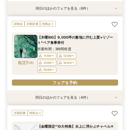
同日のほかのフェアを見る（6件）
試食会
試食会
試食会
衣装試着
試食会
試食会
衣装試着
衣装試着
衣装試着
衣装試着
衣装試着
特典あり
特典あり
特典あり
特典あり
特典あり
特典あり
マイナビ限定BIG【大阪で人気*2会場同時見学
マイナビ限定【チャペルにこだわり◎】憧れチャ
マイナビ限定【家族で挙式＆会食】当館で一番お
マイナビ限定【挙式も披露宴もペットOK】大切
マイナビ限定【料理重視派必見】シェフ厳選！特
マイナビ限定【初めての見学も安心】全館見学＆
試食会
衣装試着
特典あり
フェア】豪華3万試食×130万特典
ペルで挙式体験×贅沢貸切邸宅
得な67万円プラン紹介フェア
な家族と過ごすペット婚相談会
選牛の絶品コース試食フェア
見積り相談×特選和牛試食
所要時間：3時間30分程度
所要時間：3時間30分程度
所要時間：3時間30分程度
所要時間：3時間30分程度
所要時間：2時間30分程度
所要時間：2時間30分程度
【木曜BIG】9,000坪の敷地に佇む上質×リゾー
10:00〜
9:00〜
9:00〜
9:30〜
9:30〜
9:10〜
10:00〜
10:00〜
14:00〜
9:30〜
9:30〜
9:30〜
ト*ペア食事券付
8/23
8/23
8/23
8/23
8/23
8/23
(
(
(
(
(
(
日
日
日
日
日
日
)
)
)
)
)
)
10:00〜
14:00〜
10:00〜
10:30〜
10:30〜
14:00〜
14:00〜
14:00〜
14:00〜
15:00〜
所要時間：3時間程度
15:00〜
15:00〜
15:00〜
15:00〜
11:00〜
12:00〜
フェアを予約
フェアを予約
8/27
(
木
)
13:00〜
14:00〜
フェアを予約
フェアを予約
フェアを予約
フェアを予約
15:00〜
フェアを予約
同日のほかのフェアを見る（4件）
試食会
衣装試着
試食会
特典あり
衣装試着
衣装試着
特典あり
特典あり
特典あり
【家族での挙式＆会食なら】67万円のお得すぎ
【ペットと一緒の結婚式】大切な家族と過ごす
マイナビ限定BIG【大阪で人気*2会場同時見学
【短時間でもOK】ふたりの不安をプロが解消！
衣装試着
特典あり
プラン紹介フェア
ペット婚相談会
フェア】新作ドレス試着×130万特典
会場見学×見積相談
所要時間：2時間30分程度
所要時間：3時間30分程度
所要時間：2時間30分程度
所要時間：3時間程度
【金曜限定*10大特典】水上に浮かぶチャペル✕
11:00〜
11:00〜
11:00〜
11:00〜
12:00〜
13:00〜
12:00〜
12:00〜