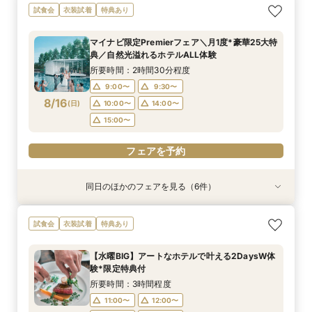
マイナビ限定【ドレスにこだわり花嫁◎】最新ド
マイナビ限定【家族で挙式＆会食】当館で一番お
マイナビ限定【挙式も披露宴もペットOK】大切
マイナビ限定【初めての見学も安心】全館見学＆
マイナビ限定【おもてなし重視】広大な自然のホ
マイナビ限定【短時間でもOK】ふたりの不安を
試食会
衣装試着
特典あり
レス試着体験＆全館見学相談会
得な67万円プラン紹介フェア
な家族と過ごすペット婚相談会
見積り相談×特選和牛試食
テルで癒し体験！憧れアートチャペル
プロが解消！最新事例×見積相談
所要時間：2時間30分程度
所要時間：3時間30分程度
所要時間：3時間30分程度
所要時間：2時間30分程度
所要時間：2時間30分程度
所要時間：2時間程度
マイナビ限定Premierフェア＼月1度*豪華25大特
10:00〜
10:00〜
9:00〜
9:00〜
9:00〜
9:30〜
10:00〜
14:00〜
14:00〜
9:30〜
9:30〜
9:15〜
典／自然光溢れるホテルALL体験
8/15
8/15
8/15
8/15
8/15
8/15
(
(
(
(
(
(
土
土
土
土
土
土
)
)
)
)
)
)
10:00〜
10:00〜
10:30〜
9:30〜
14:00〜
14:00〜
14:00〜
14:00〜
所要時間：2時間30分程度
15:00〜
15:00〜
15:00〜
15:00〜
9:00〜
9:30〜
フェアを予約
フェアを予約
8/16
(
日
)
10:00〜
14:00〜
フェアを予約
フェアを予約
フェアを予約
フェアを予約
15:00〜
フェアを予約
同日のほかのフェアを見る（6件）
試食会
試食会
試食会
衣装試着
試食会
試食会
衣装試着
衣装試着
衣装試着
衣装試着
衣装試着
特典あり
特典あり
特典あり
特典あり
特典あり
特典あり
マイナビ限定BIG【大阪で人気*2会場同時見学
マイナビ限定【チャペルにこだわり◎】憧れチャ
マイナビ限定【家族で挙式＆会食】当館で一番お
マイナビ限定【挙式も披露宴もペットOK】大切
マイナビ限定【料理重視派必見】シェフ厳選！特
マイナビ限定【初めての見学も安心】全館見学＆
試食会
衣装試着
特典あり
フェア】豪華3万試食×130万特典
ペルで挙式体験×贅沢貸切邸宅
得な67万円プラン紹介フェア
な家族と過ごすペット婚相談会
選牛の絶品コース試食フェア
見積り相談×特選和牛試食
所要時間：3時間30分程度
所要時間：3時間30分程度
所要時間：3時間30分程度
所要時間：3時間30分程度
所要時間：2時間30分程度
所要時間：2時間30分程度
【水曜BIG】アートなホテルで叶える2DaysW体
10:00〜
9:00〜
9:00〜
9:30〜
9:30〜
9:10〜
10:00〜
10:00〜
14:00〜
9:30〜
9:30〜
9:30〜
験*限定特典付
8/16
8/16
8/16
8/16
8/16
8/16
(
(
(
(
(
(
日
日
日
日
日
日
)
)
)
)
)
)
10:00〜
14:00〜
10:00〜
10:30〜
10:30〜
14:00〜
14:00〜
14:00〜
14:00〜
15:00〜
所要時間：3時間程度
15:00〜
15:00〜
15:00〜
15:00〜
11:00〜
12:00〜