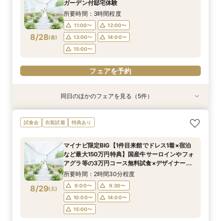
ガーデン付邸宅体験
8/27
8/27
8/27
8/27
(
(
(
(
木
木
木
木
)
)
)
)
13:00〜
15:00〜
13:00〜
13:30〜
14:00〜
14:00〜
14:00〜
所要時間：3時間程度
15:00〜
15:00〜
15:00〜
11:00〜
12:00〜
フェアを予約
8/28
(
金
)
13:00〜
14:00〜
フェアを予約
フェアを予約
フェアを予約
15:00〜
フェアを予約
同日のほかのフェアを見る（5件）
試食会
試食会
衣装試着
試食会
特典あり
衣装試着
衣装試着
衣装試着
特典あり
特典あり
特典あり
特典あり
【憧れドレス体験付き】ドレス試着体験＆衣裳1
【家族での挙式＆会食なら】67万円のお得すぎ
【ペットと一緒の結婚式】大切な家族と過ごす
マイナビ限定BIG【大阪で人気*2会場同時見学
【短時間でもOK】ふたりの不安をプロが解消！
試食会
衣装試着
特典あり
着プレゼント
プラン紹介フェア
ペット婚相談会
フェア】新作ドレス試着×130万特典
会場見学×見積相談
所要時間：3時間30分程度
所要時間：2時間30分程度
所要時間：3時間30分程度
所要時間：2時間30分程度
所要時間：3時間程度
マイナビ限定BIG【1件目来館でドレス1着×宿泊
11:00〜
11:00〜
11:00〜
11:00〜
11:00〜
12:00〜
12:00〜
13:00〜
12:00〜
12:00〜
など最大150万円特典】国産牛サーロインやフォ
8/28
8/28
8/28
8/28
8/28
アグラ等の3万円コース無料試食×デザイナーズ
(
(
(
(
(
金
金
金
金
金
)
)
)
)
)
14:00〜
13:00〜
15:00〜
13:00〜
13:30〜
14:00〜
14:00〜
14:00〜
15:00〜
チャペルで挙式体験&2つの貸切邸宅見学フェア
所要時間：2時間30分程度
15:00〜
15:00〜
15:00〜
フェアを予約
フェアを予約
9:00〜
9:30〜
8/29
(
土
)
フェアを予約
フェアを予約
フェアを予約
10:00〜
14:00〜
15:00〜