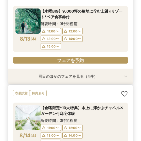
フェア】豪華3万試食×130万特典
レス試着体験＆全館見学相談会
得な67万円プラン紹介フェア
な家族と過ごすペット婚相談会
見積り相談×特選和牛試食
プロが解消！最新事例×見積相談
所要時間：3時間30分程度
所要時間：2時間30分程度
所要時間：3時間30分程度
所要時間：3時間30分程度
所要時間：2時間30分程度
所要時間：2時間程度
【木曜BIG】9,000坪の敷地に佇む上質×リゾー
10:00〜
10:00〜
9:00〜
9:00〜
9:30〜
9:10〜
10:00〜
14:00〜
14:00〜
9:30〜
9:30〜
9:30〜
ト*ペア食事券付
8/11
8/11
8/11
8/11
8/11
8/11
(
(
(
(
(
(
火
火
火
火
火
火
)
)
)
)
)
)
10:00〜
10:00〜
10:00〜
10:30〜
14:00〜
14:00〜
14:00〜
14:00〜
所要時間：3時間程度
15:00〜
15:00〜
15:00〜
15:00〜
11:00〜
12:00〜
フェアを予約
フェアを予約
8/13
(
木
)
13:00〜
14:00〜
フェアを予約
フェアを予約
フェアを予約
フェアを予約
15:00〜
フェアを予約
同日のほかのフェアを見る（4件）
試食会
衣装試着
試食会
特典あり
衣装試着
衣装試着
特典あり
特典あり
特典あり
【家族での挙式＆会食なら】67万円のお得すぎ
【ペットと一緒の結婚式】大切な家族と過ごす
マイナビ限定BIG【大阪で人気*2会場同時見学
【短時間でもOK】ふたりの不安をプロが解消！
衣装試着
特典あり
プラン紹介フェア
ペット婚相談会
フェア】新作ドレス試着×130万特典
会場見学×見積相談
所要時間：2時間30分程度
所要時間：3時間30分程度
所要時間：2時間30分程度
所要時間：3時間程度
【金曜限定*10大特典】水上に浮かぶチャペル✕
11:00〜
11:00〜
11:00〜
11:00〜
12:00〜
13:00〜
12:00〜
12:00〜
ガーデン付邸宅体験
8/13
8/13
8/13
8/13
(
(
(
(
木
木
木
木
)
)
)
)
13:00〜
15:00〜
13:00〜
13:30〜
14:00〜
14:00〜
14:00〜
所要時間：3時間程度
15:00〜
15:00〜
15:00〜
11:00〜
12:00〜
フェアを予約
8/14
(
金
)
13:00〜
14:00〜
フェアを予約
フェアを予約
フェアを予約