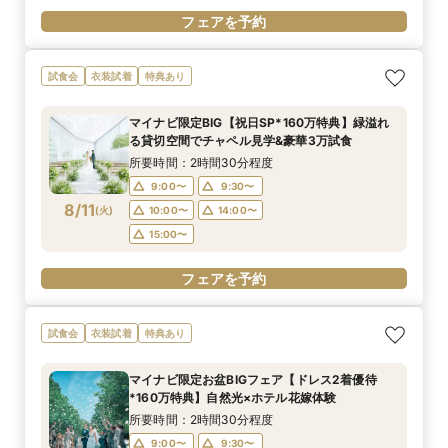
フェアを予約
試食会
衣装試着
特典あり
マイナビ限定BIG【祝日SP*160万特典】緑溢れ
る貸切空間でチャペル見学&豪華3万試食
所要時間：2時間30分程度
9:00〜
9:30〜
8/11
(
火
)
10:00〜
14:00〜
15:00〜
フェアを予約
試食会
衣装試着
特典あり
マイナビ限定お盆BIGフェア【ドレス2着優待
*160万特典】自然光×ホテル花嫁体験
所要時間：2時間30分程度
9:00〜
9:30〜