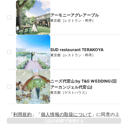
アーモニーアグレアーブル
東京都［レストラン・料亭］
SUD restaurant TERAKOYA
東京都［レストラン・料亭］
ニーズ代官山 by T&G WEDDING(旧
アーカンジェル代官山)
東京都［ゲストハウス］
生年月日
「
利用規約
」
「
個人情報の取扱について
」
に同意の上
年
上記の内容で送信する
相手のお名前