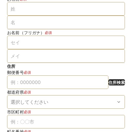
お名前（フリガナ）
必須
住所
郵便番号
必須
住所検索
都道府県
必須
市区町村
必須
町名番地
必須