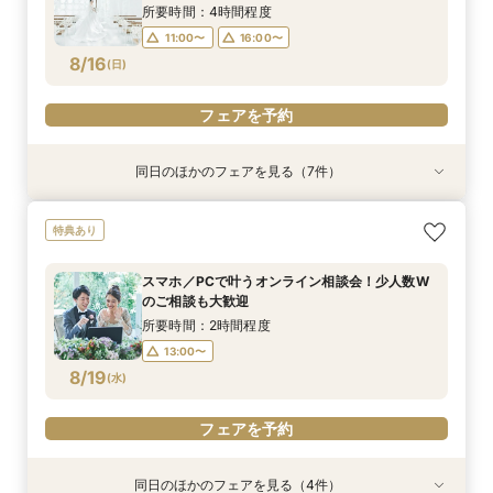
8/15
8/15
8/15
8/15
8/15
8/15
8/15
(
(
(
(
(
(
(
土
土
土
土
土
土
土
)
)
)
)
)
)
)
所要時間：4時間程度
11:00〜
16:00〜
フェアを予約
フェアを予約
フェアを予約
フェアを予約
フェアを予約
フェアを予約
フェアを予約
8/16
(
日
)
フェアを予約
同日のほかのフェアを見る（7件）
試食会
試食会
試食会
試食会
試食会
試食会
特典あり
特典あり
特典あり
特典あり
特典あり
特典あり
特典あり
動画あり
＼週末BIG*ギフト1万円分／少人数×チャペル×ホ
【6～30名】ご祝儀予算で叶える見積もり相談×
【6~40名少人数・家族婚に】上質ホテルW*3万
【20名65万から叶う】上質ホテルW体験*絶品3
【10名50万～】大阪駅無料バス直通*美食ホテル
*少人数婚に！*1万円ギフト＆最大30万円優待×
スマホ／PCで叶うオンライン相談会！少人数W
特典あり
テルW相談会
上質ホテル3万試食
試食×30万特典
万円試食
で叶う少人数婚
贅沢無料試食
のご相談も大歓迎
所要時間：4時間程度
所要時間：4時間程度
所要時間：3時間程度
所要時間：4時間程度
所要時間：4時間程度
所要時間：4時間程度
所要時間：2時間程度
スマホ／PCで叶うオンライン相談会！少人数W
13:00〜
11:00〜
11:00〜
11:00〜
11:00〜
11:00〜
11:00〜
16:00〜
16:00〜
16:00〜
16:00〜
16:00〜
16:00〜
のご相談も大歓迎
8/16
8/16
8/16
8/16
8/16
8/16
8/16
(
(
(
(
(
(
(
日
日
日
日
日
日
日
)
)
)
)
)
)
)
所要時間：2時間程度
13:00〜
フェアを予約
フェアを予約
フェアを予約
フェアを予約
フェアを予約
フェアを予約
フェアを予約
8/19
(
水
)
フェアを予約
同日のほかのフェアを見る（4件）
特典あり
特典あり
特典あり
特典あり