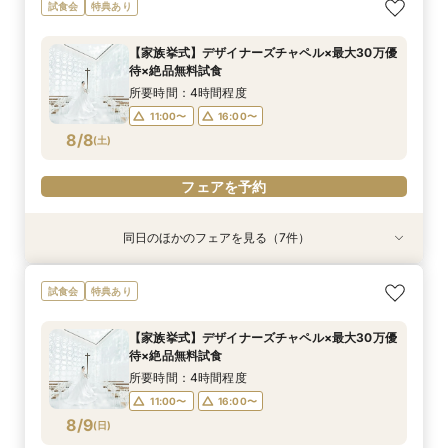
【パパママ応援！】マタニティ婚＆パパ・ママ婚
【直前予約・1時間でもOK 】ショート相談会
1件目ご来館の方◎【家族挙式×貸切邸宅】最大
【10名50万～】大阪駅無料バス直通*美食ホテル
試食会
特典あり
相談会
30万円特典付
で叶う少人数婚
所要時間：3時間程度
所要時間：3時間程度
所要時間：3時間程度
所要時間：3時間程度
13:00〜
15:00〜
【家族挙式】デザイナーズチャペル×最大30万優
12:00〜
12:00〜
12:00〜
16:00〜
16:00〜
16:00〜
待×絶品無料試食
17:00〜
8/7
8/7
8/7
8/7
(
(
(
(
金
金
金
金
)
)
)
)
所要時間：4時間程度
11:00〜
16:00〜
フェアを予約
フェアを予約
フェアを予約
フェアを予約
8/8
(
土
)
フェアを予約
同日のほかのフェアを見る（7件）
試食会
試食会
試食会
試食会
試食会
試食会
特典あり
特典あり
特典あり
特典あり
特典あり
特典あり
特典あり
動画あり
＼週末BIG*ギフト1万円分／少人数×チャペル×ホ
【6～30名】ご祝儀予算で叶える見積もり相談×
【6~40名少人数・家族婚に】上質ホテルW*3万
【20名65万から叶う】上質ホテルW体験*絶品3
【10名50万～】大阪駅無料バス直通*美食ホテル
*少人数婚に！*1万円ギフト＆最大30万円優待×
スマホ／PCで叶うオンライン相談会！少人数W
試食会
特典あり
テルW相談会
上質ホテル3万試食
試食×30万特典
万円試食
で叶う少人数婚
贅沢無料試食
のご相談も大歓迎
所要時間：4時間程度
所要時間：4時間程度
所要時間：3時間程度
所要時間：4時間程度
所要時間：4時間程度
所要時間：4時間程度
所要時間：2時間程度
【家族挙式】デザイナーズチャペル×最大30万優
13:00〜
11:00〜
11:00〜
11:00〜
11:00〜
11:00〜
11:00〜
16:00〜
16:00〜
16:00〜
16:00〜
16:00〜
16:00〜
待×絶品無料試食
8/8
8/8
8/8
8/8
8/8
8/8
8/8
(
(
(
(
(
(
(
土
土
土
土
土
土
土
)
)
)
)
)
)
)
所要時間：4時間程度
11:00〜
16:00〜
フェアを予約
フェアを予約
フェアを予約
フェアを予約
フェアを予約
フェアを予約
フェアを予約
8/9
(
日
)