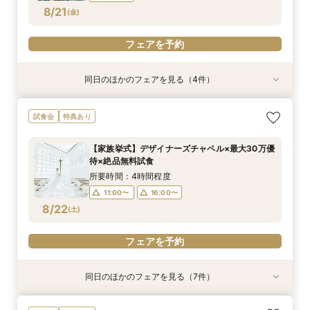
フェアを予約
フェアを予約
フェアを予約
フェアを予約
8/21
(
金
)
フェアを予約
同日のほかのフェアを見る（4件）
特典あり
特典あり
特典あり
特典あり
【パパママ応援！】マタニティ婚＆パパ・ママ婚
【直前予約・1時間でもOK 】ショート相談会
1件目ご来館の方◎【家族挙式×貸切邸宅】最大
【10名50万～】大阪駅無料バス直通*美食ホテル
試食会
特典あり
相談会
30万円特典付
で叶う少人数婚
所要時間：3時間程度
所要時間：3時間程度
所要時間：3時間程度
所要時間：3時間程度
13:00〜
15:00〜
【家族挙式】デザイナーズチャペル×最大30万優
12:00〜
12:00〜
12:00〜
16:00〜
16:00〜
16:00〜
待×絶品無料試食
17:00〜
8/21
8/21
8/21
8/21
(
(
(
(
金
金
金
金
)
)
)
)
所要時間：4時間程度
11:00〜
16:00〜
フェアを予約
フェアを予約
フェアを予約
フェアを予約
8/22
(
土
)
フェアを予約
同日のほかのフェアを見る（7件）
試食会
試食会
試食会
試食会
試食会
試食会
特典あり
特典あり
特典あり
特典あり
特典あり
特典あり
特典あり
動画あり