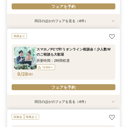
フェアを予約
同日のほかのフェアを見る（4件）
特典あり
特典あり
特典あり
特典あり
【パパママ応援！】マタニティ婚＆パパ・ママ婚
【直前予約・1時間でもOK 】ショート相談会
1件目ご来館の方◎【家族挙式×貸切邸宅】最大
【10名50万～】大阪駅無料バス直通*美食ホテル
特典あり
相談会
30万円特典付
で叶う少人数婚
所要時間：3時間程度
所要時間：3時間程度
所要時間：3時間程度
所要時間：3時間程度
13:00〜
15:00〜
スマホ／PCで叶うオンライン相談会！少人数W
12:00〜
12:00〜
12:00〜
16:00〜
16:00〜
16:00〜
のご相談も大歓迎
17:00〜
8/27
8/27
8/27
8/27
(
(
(
(
木
木
木
木
)
)
)
)
所要時間：2時間程度
13:00〜
フェアを予約
フェアを予約
フェアを予約
フェアを予約
8/28
(
金
)
フェアを予約
同日のほかのフェアを見る（4件）
特典あり
特典あり
特典あり
特典あり
【パパママ応援！】マタニティ婚＆パパ・ママ婚
【直前予約・1時間でもOK 】ショート相談会
1件目ご来館の方◎【家族挙式×貸切邸宅】最大
【10名50万～】大阪駅無料バス直通*美食ホテル
試食会
特典あり
相談会
30万円特典付
で叶う少人数婚
所要時間：3時間程度
所要時間：3時間程度
所要時間：3時間程度
所要時間：3時間程度