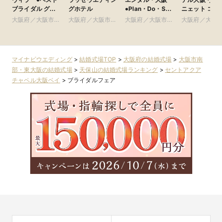
ブライダル グ
グホテル
●Plan・Do・See
ニェット コレ
ループ
グループ
ション
大阪府／大阪市南
大阪府／大阪市北
大阪府／大阪市北
大阪府／大阪
部・東大阪
部・北摂・京阪
部・北摂・京阪
部・北摂・京
マイナビウエディング
>
結婚式場TOP
>
大阪府の結婚式場
>
大阪市南
部・東大阪の結婚式場
>
天保山の結婚式場ランキング
>
セントアクア
チャペル大阪ベイ
>
ブライダルフェア