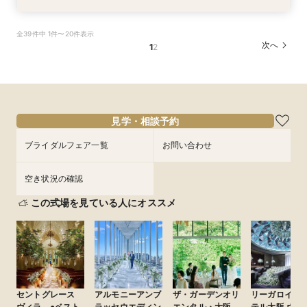
【パパママ応援！】マタニティ婚＆パパ・ママ婚
【直前予約・1時間でもOK 】ショート相談会
1件目ご来館の方◎【家族挙式×貸切邸宅】最大
【10名50万～】大阪駅無料バス直通*美食ホテル
全39件中 1件〜20件表示
相談会
30万円特典付
で叶う少人数婚
所要時間：3時間程度
次へ
1
2
所要時間：3時間程度
所要時間：3時間程度
所要時間：3時間程度
13:00〜
15:00〜
12:00〜
12:00〜
12:00〜
16:00〜
16:00〜
16:00〜
17:00〜
9/4
9/4
9/4
9/4
(
(
(
(
金
金
金
金
)
)
)
)
フェアを予約
フェアを予約
フェアを予約
フェアを予約
見学・相談予約
ブライダルフェア一覧
お問い合わせ
空き状況の確認
この式場を見ている人にオススメ
セントグレース
アルモニーアンブ
ザ・ガーデンオリ
リーガロイヤ
ヴィラ ●ベスト
ラッセウエディン
エンタル・大阪
テル大阪 ヴィ