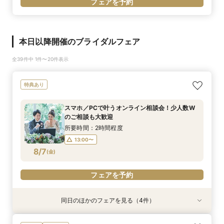
フェアを予約
本日以降開催のブライダルフェア
全39件中 1件〜20件表示
特典あり
スマホ／PCで叶うオンライン相談会！少人数W
のご相談も大歓迎
所要時間：2時間程度
13:00〜
8/7
(
金
)
フェアを予約
同日のほかのフェアを見る（4件）
特典あり
特典あり
特典あり
特典あり