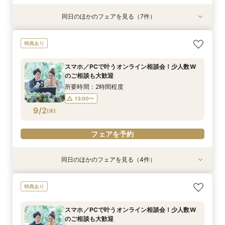
同日のほかのフェアを見る（7件）
試食会
試食会
試食会
試食会
試食会
試食会
特典あり
特典あり
特典あり
特典あり
特典あり
特典あり
特典あり
動画あり
＼週末BIG*ギフト1万円分／少人数×チャペル×ホ
【6～30名】ご祝儀予算で叶える見積もり相談×
【6~40名少人数・家族婚に】上質ホテルW*3万
【20名65万から叶う】上質ホテルW体験*絶品3
【10名50万～】大阪駅無料バス直通*美食ホテル
*少人数婚に！*1万円ギフト＆最大30万円優待×
スマホ／PCで叶うオンライン相談会！少人数W
特典あり
テルW相談会
上質ホテル3万試食
試食×30万特典
万円試食
で叶う少人数婚
贅沢無料試食
のご相談も大歓迎
所要時間：4時間程度
所要時間：4時間程度
所要時間：3時間程度
所要時間：4時間程度
所要時間：4時間程度
所要時間：4時間程度
所要時間：2時間程度
スマホ／PCで叶うオンライン相談会！少人数W
13:00〜
11:00〜
11:00〜
11:00〜
11:00〜
11:00〜
11:00〜
16:00〜
16:00〜
16:00〜
16:00〜
16:00〜
16:00〜
のご相談も大歓迎
8/30
8/30
8/30
8/30
8/30
8/30
8/30
(
(
(
(
(
(
(
日
日
日
日
日
日
日
)
)
)
)
)
)
)
所要時間：2時間程度
13:00〜
フェアを予約
フェアを予約
フェアを予約
フェアを予約
フェアを予約
フェアを予約
フェアを予約
9/2
(
水
)
フェアを予約
同日のほかのフェアを見る（4件）
特典あり
特典あり
特典あり
特典あり
【パパママ応援！】マタニティ婚＆パパ・ママ婚
【直前予約・1時間でもOK 】ショート相談会
1件目ご来館の方◎【家族挙式×貸切邸宅】最大
【10名50万～】大阪駅無料バス直通*美食ホテル
特典あり
相談会
30万円特典付
で叶う少人数婚
所要時間：3時間程度
所要時間：3時間程度
所要時間：3時間程度
所要時間：3時間程度
13:00〜
15:00〜
スマホ／PCで叶うオンライン相談会！少人数W
12:00〜
12:00〜
12:00〜
16:00〜
16:00〜
16:00〜
のご相談も大歓迎
17:00〜