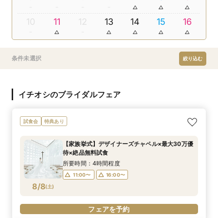
10
11
12
13
14
15
16
条件未選択
絞り込む
イチオシのブライダルフェア
試食会
特典あり
【家族挙式】デザイナーズチャペル×最大30万優
待×絶品無料試食
所要時間：4時間程度
11:00〜
16:00〜
8/8
(
土
)
フェアを予約