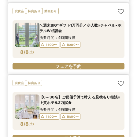
試食会
特典あり
動画あり
＼週末BIG*ギフト1万円分／少人数×チャペル×ホ
テルW相談会
所要時間：4時間程度
11:00〜
16:00〜
8/8
(
土
)
フェアを予約
試食会
特典あり
【6～30名】ご祝儀予算で叶える見積もり相談×
上質ホテル3万試食
所要時間：4時間程度
11:00〜
16:00〜
8/8
(
土
)