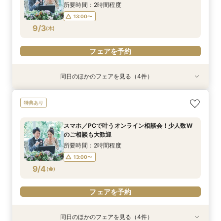
9/2
9/2
9/2
9/2
(
(
(
(
水
水
水
水
)
)
)
)
所要時間：2時間程度
13:00〜
フェアを予約
フェアを予約
フェアを予約
フェアを予約
9/3
(
木
)
フェアを予約
同日のほかのフェアを見る（4件）
特典あり
特典あり
特典あり
特典あり
【パパママ応援！】マタニティ婚＆パパ・ママ婚
【直前予約・1時間でもOK 】ショート相談会
1件目ご来館の方◎【家族挙式×貸切邸宅】最大
【10名50万～】大阪駅無料バス直通*美食ホテル
特典あり
相談会
30万円特典付
で叶う少人数婚
所要時間：3時間程度
所要時間：3時間程度
所要時間：3時間程度
所要時間：3時間程度
13:00〜
15:00〜
スマホ／PCで叶うオンライン相談会！少人数W
12:00〜
12:00〜
12:00〜
16:00〜
16:00〜
16:00〜
のご相談も大歓迎
17:00〜
9/3
9/3
9/3
9/3
(
(
(
(
木
木
木
木
)
)
)
)
所要時間：2時間程度
13:00〜
フェアを予約
フェアを予約
フェアを予約
フェアを予約
9/4
(
金
)
フェアを予約
同日のほかのフェアを見る（4件）
特典あり
特典あり
特典あり
特典あり