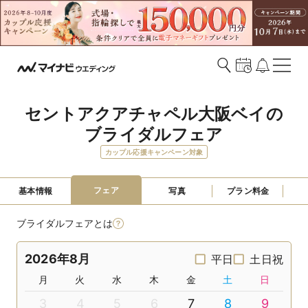
セントアクアチャペル大阪ベイの
ブライダルフェア
カップル応援キャンペーン対象
フェア
基本情報
写真
プラン料金
ブライダルフェアとは
2026年8月
平日
土日祝
月
火
水
木
金
土
日
3
4
5
6
7
8
9