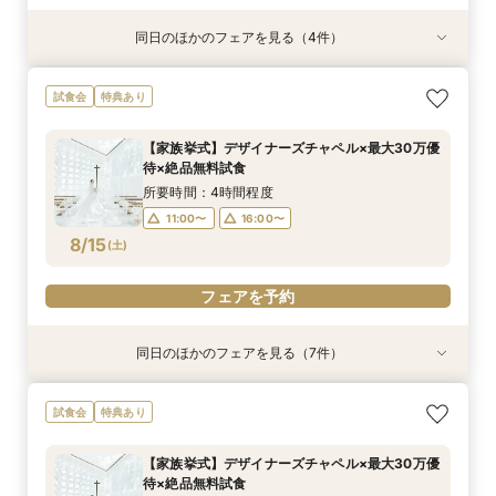
同日のほかのフェアを見る（4件）
特典あり
特典あり
特典あり
特典あり
【パパママ応援！】マタニティ婚＆パパ・ママ婚
【直前予約・1時間でもOK 】ショート相談会
1件目ご来館の方◎【家族挙式×貸切邸宅】最大
【10名50万～】大阪駅無料バス直通*美食ホテル
試食会
特典あり
相談会
30万円特典付
で叶う少人数婚
所要時間：3時間程度
所要時間：3時間程度
所要時間：3時間程度
所要時間：3時間程度
13:00〜
15:00〜
【家族挙式】デザイナーズチャペル×最大30万優
12:00〜
12:00〜
12:00〜
16:00〜
16:00〜
16:00〜
待×絶品無料試食
17:00〜
8/14
8/14
8/14
8/14
(
(
(
(
金
金
金
金
)
)
)
)
所要時間：4時間程度
11:00〜
16:00〜
フェアを予約
フェアを予約
フェアを予約
フェアを予約
8/15
(
土
)
フェアを予約
同日のほかのフェアを見る（7件）
試食会
試食会
試食会
試食会
試食会
試食会
特典あり
特典あり
特典あり
特典あり
特典あり
特典あり
特典あり
動画あり
＼週末BIG*ギフト1万円分／少人数×チャペル×ホ
【6～30名】ご祝儀予算で叶える見積もり相談×
【6~40名少人数・家族婚に】上質ホテルW*3万
【20名65万から叶う】上質ホテルW体験*絶品3
【10名50万～】大阪駅無料バス直通*美食ホテル
*少人数婚に！*1万円ギフト＆最大30万円優待×
スマホ／PCで叶うオンライン相談会！少人数W
試食会
特典あり
テルW相談会
上質ホテル3万試食
試食×30万特典
万円試食
で叶う少人数婚
贅沢無料試食
のご相談も大歓迎
所要時間：4時間程度
所要時間：4時間程度
所要時間：3時間程度
所要時間：4時間程度
所要時間：4時間程度
所要時間：4時間程度
所要時間：2時間程度
【家族挙式】デザイナーズチャペル×最大30万優
13:00〜
11:00〜
11:00〜
11:00〜
11:00〜
11:00〜
11:00〜
16:00〜
16:00〜
16:00〜
16:00〜
16:00〜
16:00〜
待×絶品無料試食