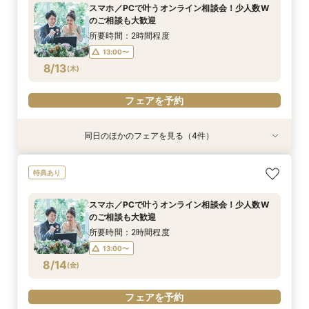
所要時間：4時間程度
所要時間：4時間程度
所要時間：3時間程度
所要時間：4時間程度
所要時間：4時間程度
所要時間：4時間程度
所要時間：2時間程度
スマホ／PCで叶うオンライン相談会！少人数W
13:00〜
11:00〜
11:00〜
11:00〜
11:00〜
11:00〜
11:00〜
16:00〜
16:00〜
16:00〜
16:00〜
16:00〜
16:00〜
のご相談も大歓迎
8/11
8/11
8/11
8/11
8/11
8/11
8/11
(
(
(
(
(
(
(
火
火
火
火
火
火
火
)
)
)
)
)
)
)
所要時間：2時間程度
13:00〜
フェアを予約
フェアを予約
フェアを予約
フェアを予約
フェアを予約
フェアを予約
フェアを予約
8/13
(
木
)
フェアを予約
同日のほかのフェアを見る（4件）
特典あり
特典あり
特典あり
特典あり
【パパママ応援！】マタニティ婚＆パパ・ママ婚
【直前予約・1時間でもOK 】ショート相談会
1件目ご来館の方◎【家族挙式×貸切邸宅】最大
【10名50万～】大阪駅無料バス直通*美食ホテル
特典あり
相談会
30万円特典付
で叶う少人数婚
所要時間：3時間程度
所要時間：3時間程度
所要時間：3時間程度
所要時間：3時間程度
13:00〜
15:00〜
スマホ／PCで叶うオンライン相談会！少人数W
12:00〜
12:00〜
12:00〜
16:00〜
16:00〜
16:00〜
のご相談も大歓迎
17:00〜
8/13
8/13
8/13
8/13
(
(
(
(
木
木
木
木
)
)
)
)
所要時間：2時間程度
13:00〜
フェアを予約
フェアを予約
フェアを予約
フェアを予約
8/14
(
金
)
フェアを予約