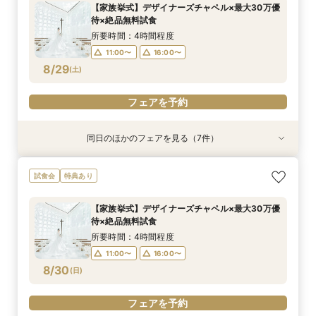
13:00〜
15:00〜
【家族挙式】デザイナーズチャペル×最大30万優
12:00〜
12:00〜
12:00〜
16:00〜
16:00〜
16:00〜
待×絶品無料試食
17:00〜
8/28
8/28
8/28
8/28
(
(
(
(
金
金
金
金
)
)
)
)
所要時間：4時間程度
11:00〜
16:00〜
フェアを予約
フェアを予約
フェアを予約
フェアを予約
8/29
(
土
)
フェアを予約
同日のほかのフェアを見る（7件）
試食会
試食会
試食会
試食会
試食会
試食会
特典あり
特典あり
特典あり
特典あり
特典あり
特典あり
特典あり
動画あり
＼週末BIG*ギフト1万円分／少人数×チャペル×ホ
【6～30名】ご祝儀予算で叶える見積もり相談×
【6~40名少人数・家族婚に】上質ホテルW*3万
【20名65万から叶う】上質ホテルW体験*絶品3
【10名50万～】大阪駅無料バス直通*美食ホテル
*少人数婚に！*1万円ギフト＆最大30万円優待×
スマホ／PCで叶うオンライン相談会！少人数W
試食会
特典あり
テルW相談会
上質ホテル3万試食
試食×30万特典
万円試食
で叶う少人数婚
贅沢無料試食
のご相談も大歓迎
所要時間：4時間程度
所要時間：4時間程度
所要時間：3時間程度
所要時間：4時間程度
所要時間：4時間程度
所要時間：4時間程度
所要時間：2時間程度
【家族挙式】デザイナーズチャペル×最大30万優
13:00〜
11:00〜
11:00〜
11:00〜
11:00〜
11:00〜
11:00〜
16:00〜
16:00〜
16:00〜
16:00〜
16:00〜
16:00〜
待×絶品無料試食
8/29
8/29
8/29
8/29
8/29
8/29
8/29
(
(
(
(
(
(
(
土
土
土
土
土
土
土
)
)
)
)
)
)
)
所要時間：4時間程度
11:00〜
16:00〜
フェアを予約
フェアを予約
フェアを予約
フェアを予約
フェアを予約
フェアを予約
フェアを予約
8/30
(
日
)
フェアを予約