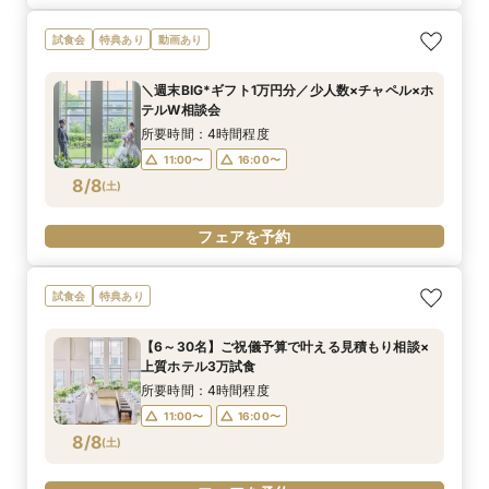
試食会
特典あり
動画あり
＼週末BIG*ギフト1万円分／少人数×チャペル×ホ
テルW相談会
所要時間：4時間程度
11:00〜
16:00〜
8/8
(
土
)
フェアを予約
試食会
特典あり
【6～30名】ご祝儀予算で叶える見積もり相談×
上質ホテル3万試食
所要時間：4時間程度
11:00〜
16:00〜
8/8
(
土
)