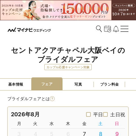
セントアクアチャペル大阪ベイの
ブライダルフェア
カップル応援キャンペーン対象
フェア
基本情報
写真
プラン料金
ブライダルフェアとは
2026年8月
平日
土日祝
月
火
水
木
金
土
日
3
4
5
6
7
8
9