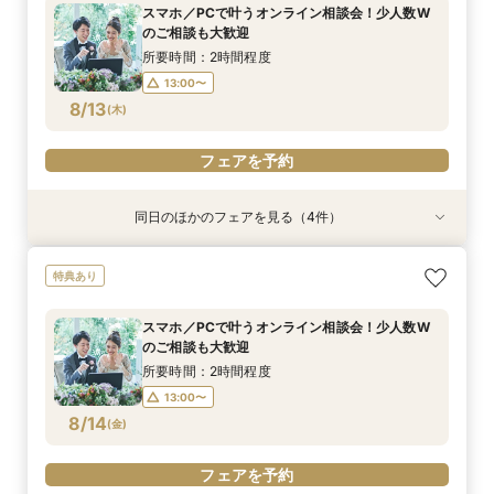
所要時間：4時間程度
所要時間：4時間程度
所要時間：3時間程度
所要時間：4時間程度
所要時間：4時間程度
所要時間：4時間程度
所要時間：2時間程度
スマホ／PCで叶うオンライン相談会！少人数W
13:00〜
11:00〜
11:00〜
11:00〜
11:00〜
11:00〜
11:00〜
16:00〜
16:00〜
16:00〜
16:00〜
16:00〜
16:00〜
のご相談も大歓迎
8/11
8/11
8/11
8/11
8/11
8/11
8/11
(
(
(
(
(
(
(
火
火
火
火
火
火
火
)
)
)
)
)
)
)
所要時間：2時間程度
13:00〜
フェアを予約
フェアを予約
フェアを予約
フェアを予約
フェアを予約
フェアを予約
フェアを予約
8/13
(
木
)
フェアを予約
同日のほかのフェアを見る（4件）
特典あり
特典あり
特典あり
特典あり
【パパママ応援！】マタニティ婚＆パパ・ママ婚
【直前予約・1時間でもOK 】ショート相談会
1件目ご来館の方◎【家族挙式×貸切邸宅】最大
【10名50万～】大阪駅無料バス直通*美食ホテル
特典あり
相談会
30万円特典付
で叶う少人数婚
所要時間：3時間程度
所要時間：3時間程度
所要時間：3時間程度
所要時間：3時間程度
13:00〜
15:00〜
スマホ／PCで叶うオンライン相談会！少人数W
12:00〜
12:00〜
12:00〜
16:00〜
16:00〜
16:00〜
のご相談も大歓迎
17:00〜
8/13
8/13
8/13
8/13
(
(
(
(
木
木
木
木
)
)
)
)
所要時間：2時間程度
13:00〜
フェアを予約
フェアを予約
フェアを予約
フェアを予約
8/14
(
金
)
フェアを予約