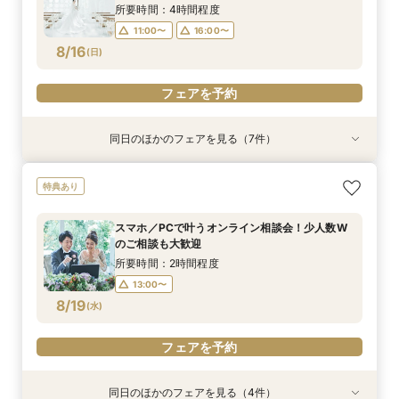
8/15
8/15
8/15
8/15
8/15
8/15
8/15
(
(
(
(
(
(
(
土
土
土
土
土
土
土
)
)
)
)
)
)
)
所要時間：4時間程度
11:00〜
16:00〜
フェアを予約
フェアを予約
フェアを予約
フェアを予約
フェアを予約
フェアを予約
フェアを予約
8/16
(
日
)
フェアを予約
同日のほかのフェアを見る（7件）
試食会
試食会
試食会
試食会
試食会
試食会
特典あり
特典あり
特典あり
特典あり
特典あり
特典あり
特典あり
動画あり
＼週末BIG*ギフト1万円分／少人数×チャペル×ホ
【6～30名】ご祝儀予算で叶える見積もり相談×
【6~40名少人数・家族婚に】上質ホテルW*3万
【20名65万から叶う】上質ホテルW体験*絶品3
【10名50万～】大阪駅無料バス直通*美食ホテル
*少人数婚に！*1万円ギフト＆最大30万円優待×
スマホ／PCで叶うオンライン相談会！少人数W
特典あり
テルW相談会
上質ホテル3万試食
試食×30万特典
万円試食
で叶う少人数婚
贅沢無料試食
のご相談も大歓迎
所要時間：4時間程度
所要時間：4時間程度
所要時間：3時間程度
所要時間：4時間程度
所要時間：4時間程度
所要時間：4時間程度
所要時間：2時間程度
スマホ／PCで叶うオンライン相談会！少人数W
13:00〜
11:00〜
11:00〜
11:00〜
11:00〜
11:00〜
11:00〜
16:00〜
16:00〜
16:00〜
16:00〜
16:00〜
16:00〜
のご相談も大歓迎
8/16
8/16
8/16
8/16
8/16
8/16
8/16
(
(
(
(
(
(
(
日
日
日
日
日
日
日
)
)
)
)
)
)
)
所要時間：2時間程度
13:00〜
フェアを予約
フェアを予約
フェアを予約
フェアを予約
フェアを予約
フェアを予約
フェアを予約
8/19
(
水
)
フェアを予約
同日のほかのフェアを見る（4件）
特典あり
特典あり
特典あり
特典あり