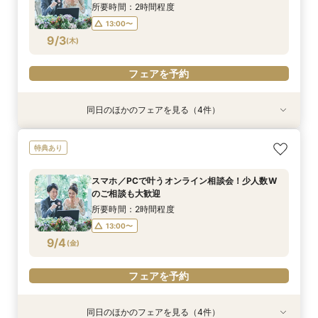
9/2
9/2
9/2
9/2
(
(
(
(
水
水
水
水
)
)
)
)
所要時間：2時間程度
13:00〜
フェアを予約
フェアを予約
フェアを予約
フェアを予約
9/3
(
木
)
フェアを予約
同日のほかのフェアを見る（4件）
特典あり
特典あり
特典あり
特典あり
【パパママ応援！】マタニティ婚＆パパ・ママ婚
【直前予約・1時間でもOK 】ショート相談会
1件目ご来館の方◎【家族挙式×貸切邸宅】最大
【10名50万～】大阪駅無料バス直通*美食ホテル
特典あり
相談会
30万円特典付
で叶う少人数婚
所要時間：3時間程度
所要時間：3時間程度
所要時間：3時間程度
所要時間：3時間程度
13:00〜
15:00〜
スマホ／PCで叶うオンライン相談会！少人数W
12:00〜
12:00〜
12:00〜
16:00〜
16:00〜
16:00〜
のご相談も大歓迎
17:00〜
9/3
9/3
9/3
9/3
(
(
(
(
木
木
木
木
)
)
)
)
所要時間：2時間程度
13:00〜
フェアを予約
フェアを予約
フェアを予約
フェアを予約
9/4
(
金
)
フェアを予約
同日のほかのフェアを見る（4件）
特典あり
特典あり
特典あり
特典あり