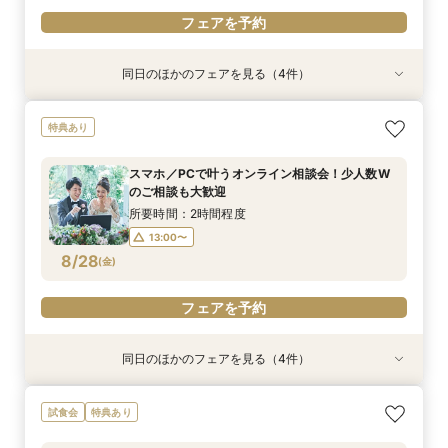
フェアを予約
同日のほかのフェアを見る（4件）
特典あり
特典あり
特典あり
特典あり
【パパママ応援！】マタニティ婚＆パパ・ママ婚
【直前予約・1時間でもOK 】ショート相談会
1件目ご来館の方◎【家族挙式×貸切邸宅】最大
【10名50万～】大阪駅無料バス直通*美食ホテル
特典あり
相談会
30万円特典付
で叶う少人数婚
所要時間：3時間程度
所要時間：3時間程度
所要時間：3時間程度
所要時間：3時間程度
13:00〜
15:00〜
スマホ／PCで叶うオンライン相談会！少人数W
12:00〜
12:00〜
12:00〜
16:00〜
16:00〜
16:00〜
のご相談も大歓迎
17:00〜
8/27
8/27
8/27
8/27
(
(
(
(
木
木
木
木
)
)
)
)
所要時間：2時間程度
13:00〜
フェアを予約
フェアを予約
フェアを予約
フェアを予約
8/28
(
金
)
フェアを予約
同日のほかのフェアを見る（4件）
特典あり
特典あり
特典あり
特典あり
【パパママ応援！】マタニティ婚＆パパ・ママ婚
【直前予約・1時間でもOK 】ショート相談会
1件目ご来館の方◎【家族挙式×貸切邸宅】最大
【10名50万～】大阪駅無料バス直通*美食ホテル
試食会
特典あり
相談会
30万円特典付
で叶う少人数婚
所要時間：3時間程度
所要時間：3時間程度
所要時間：3時間程度
所要時間：3時間程度