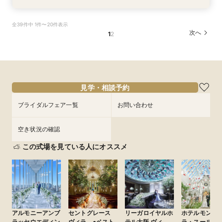
【パパママ応援！】マタニティ婚＆パパ・ママ婚
【直前予約・1時間でもOK 】ショート相談会
1件目ご来館の方◎【家族挙式×貸切邸宅】最大
【10名50万～】大阪駅無料バス直通*美食ホテル
全39件中 1件〜20件表示
相談会
30万円特典付
で叶う少人数婚
所要時間：3時間程度
次へ
1
2
所要時間：3時間程度
所要時間：3時間程度
所要時間：3時間程度
13:00〜
15:00〜
12:00〜
12:00〜
12:00〜
16:00〜
16:00〜
16:00〜
17:00〜
9/4
9/4
9/4
9/4
(
(
(
(
金
金
金
金
)
)
)
)
フェアを予約
フェアを予約
フェアを予約
フェアを予約
見学・相談予約
ブライダルフェア一覧
お問い合わせ
空き状況の確認
この式場を見ている人にオススメ
アルモニーアンブ
セントグレース
リーガロイヤルホ
ホテルモント
ラッセウエディン
ヴィラ ●ベスト
テル大阪 ヴィ
ラ・スール大