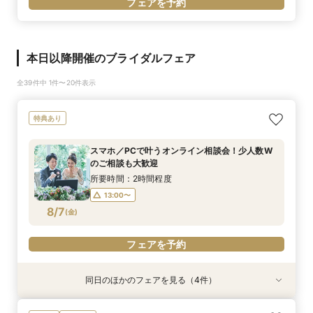
フェアを予約
本日以降開催のブライダルフェア
全39件中 1件〜20件表示
特典あり
スマホ／PCで叶うオンライン相談会！少人数W
のご相談も大歓迎
所要時間：2時間程度
13:00〜
8/7
(
金
)
フェアを予約
同日のほかのフェアを見る（4件）
特典あり
特典あり
特典あり
特典あり