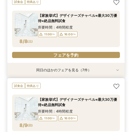
【パパママ応援！】マタニティ婚＆パパ・ママ婚
【直前予約・1時間でもOK 】ショート相談会
1件目ご来館の方◎【家族挙式×貸切邸宅】最大
【10名50万～】大阪駅無料バス直通*美食ホテル
試食会
特典あり
相談会
30万円特典付
で叶う少人数婚
所要時間：3時間程度
所要時間：3時間程度
所要時間：3時間程度
所要時間：3時間程度
13:00〜
15:00〜
【家族挙式】デザイナーズチャペル×最大30万優
12:00〜
12:00〜
12:00〜
16:00〜
16:00〜
16:00〜
待×絶品無料試食
17:00〜
8/7
8/7
8/7
8/7
(
(
(
(
金
金
金
金
)
)
)
)
所要時間：4時間程度
11:00〜
16:00〜
フェアを予約
フェアを予約
フェアを予約
フェアを予約
8/8
(
土
)
フェアを予約
同日のほかのフェアを見る（7件）
試食会
試食会
試食会
試食会
試食会
試食会
特典あり
特典あり
特典あり
特典あり
特典あり
特典あり
特典あり
動画あり
＼週末BIG*ギフト1万円分／少人数×チャペル×ホ
【6～30名】ご祝儀予算で叶える見積もり相談×
【6~40名少人数・家族婚に】上質ホテルW*3万
【20名65万から叶う】上質ホテルW体験*絶品3
【10名50万～】大阪駅無料バス直通*美食ホテル
*少人数婚に！*1万円ギフト＆最大30万円優待×
スマホ／PCで叶うオンライン相談会！少人数W
試食会
特典あり
テルW相談会
上質ホテル3万試食
試食×30万特典
万円試食
で叶う少人数婚
贅沢無料試食
のご相談も大歓迎
所要時間：4時間程度
所要時間：4時間程度
所要時間：3時間程度
所要時間：4時間程度
所要時間：4時間程度
所要時間：4時間程度
所要時間：2時間程度
【家族挙式】デザイナーズチャペル×最大30万優
13:00〜
11:00〜
11:00〜
11:00〜
11:00〜
11:00〜
11:00〜
16:00〜
16:00〜
16:00〜
16:00〜
16:00〜
16:00〜
待×絶品無料試食
8/8
8/8
8/8
8/8
8/8
8/8
8/8
(
(
(
(
(
(
(
土
土
土
土
土
土
土
)
)
)
)
)
)
)
所要時間：4時間程度
11:00〜
16:00〜
フェアを予約
フェアを予約
フェアを予約
フェアを予約
フェアを予約
フェアを予約
フェアを予約
8/9
(
日
)