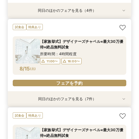
同日のほかのフェアを見る（4件）
特典あり
特典あり
特典あり
特典あり
【パパママ応援！】マタニティ婚＆パパ・ママ婚
【直前予約・1時間でもOK 】ショート相談会
1件目ご来館の方◎【家族挙式×貸切邸宅】最大
【10名50万～】大阪駅無料バス直通*美食ホテル
試食会
特典あり
相談会
30万円特典付
で叶う少人数婚
所要時間：3時間程度
所要時間：3時間程度
所要時間：3時間程度
所要時間：3時間程度
13:00〜
15:00〜
【家族挙式】デザイナーズチャペル×最大30万優
12:00〜
12:00〜
12:00〜
16:00〜
16:00〜
16:00〜
待×絶品無料試食
17:00〜
8/14
8/14
8/14
8/14
(
(
(
(
金
金
金
金
)
)
)
)
所要時間：4時間程度
11:00〜
16:00〜
フェアを予約
フェアを予約
フェアを予約
フェアを予約
8/15
(
土
)
フェアを予約
同日のほかのフェアを見る（7件）
試食会
試食会
試食会
試食会
試食会
試食会
特典あり
特典あり
特典あり
特典あり
特典あり
特典あり
特典あり
動画あり
＼週末BIG*ギフト1万円分／少人数×チャペル×ホ
【6～30名】ご祝儀予算で叶える見積もり相談×
【6~40名少人数・家族婚に】上質ホテルW*3万
【20名65万から叶う】上質ホテルW体験*絶品3
【10名50万～】大阪駅無料バス直通*美食ホテル
*少人数婚に！*1万円ギフト＆最大30万円優待×
スマホ／PCで叶うオンライン相談会！少人数W
試食会
特典あり
テルW相談会
上質ホテル3万試食
試食×30万特典
万円試食
で叶う少人数婚
贅沢無料試食
のご相談も大歓迎
所要時間：4時間程度
所要時間：4時間程度
所要時間：3時間程度
所要時間：4時間程度
所要時間：4時間程度
所要時間：4時間程度
所要時間：2時間程度
【家族挙式】デザイナーズチャペル×最大30万優
13:00〜
11:00〜
11:00〜
11:00〜
11:00〜
11:00〜
11:00〜
16:00〜
16:00〜
16:00〜
16:00〜
16:00〜
16:00〜
待×絶品無料試食