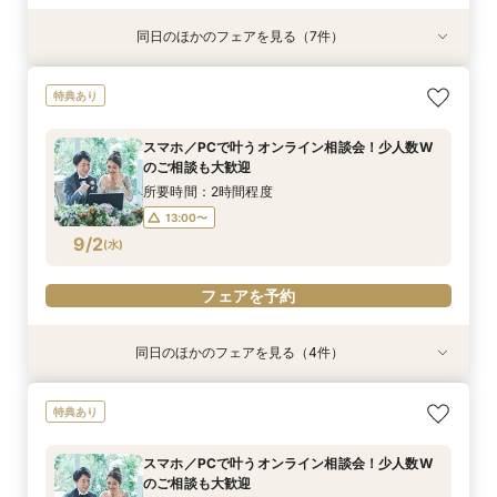
同日のほかのフェアを見る（7件）
試食会
試食会
試食会
試食会
試食会
試食会
特典あり
特典あり
特典あり
特典あり
特典あり
特典あり
特典あり
動画あり
＼週末BIG*ギフト1万円分／少人数×チャペル×ホ
【6～30名】ご祝儀予算で叶える見積もり相談×
【6~40名少人数・家族婚に】上質ホテルW*3万
【20名65万から叶う】上質ホテルW体験*絶品3
【10名50万～】大阪駅無料バス直通*美食ホテル
*少人数婚に！*1万円ギフト＆最大30万円優待×
スマホ／PCで叶うオンライン相談会！少人数W
特典あり
テルW相談会
上質ホテル3万試食
試食×30万特典
万円試食
で叶う少人数婚
贅沢無料試食
のご相談も大歓迎
所要時間：4時間程度
所要時間：4時間程度
所要時間：3時間程度
所要時間：4時間程度
所要時間：4時間程度
所要時間：4時間程度
所要時間：2時間程度
スマホ／PCで叶うオンライン相談会！少人数W
13:00〜
11:00〜
11:00〜
11:00〜
11:00〜
11:00〜
11:00〜
16:00〜
16:00〜
16:00〜
16:00〜
16:00〜
16:00〜
のご相談も大歓迎
8/30
8/30
8/30
8/30
8/30
8/30
8/30
(
(
(
(
(
(
(
日
日
日
日
日
日
日
)
)
)
)
)
)
)
所要時間：2時間程度
13:00〜
フェアを予約
フェアを予約
フェアを予約
フェアを予約
フェアを予約
フェアを予約
フェアを予約
9/2
(
水
)
フェアを予約
同日のほかのフェアを見る（4件）
特典あり
特典あり
特典あり
特典あり
【パパママ応援！】マタニティ婚＆パパ・ママ婚
【直前予約・1時間でもOK 】ショート相談会
1件目ご来館の方◎【家族挙式×貸切邸宅】最大
【10名50万～】大阪駅無料バス直通*美食ホテル
特典あり
相談会
30万円特典付
で叶う少人数婚
所要時間：3時間程度
所要時間：3時間程度
所要時間：3時間程度
所要時間：3時間程度
13:00〜
15:00〜
スマホ／PCで叶うオンライン相談会！少人数W
12:00〜
12:00〜
12:00〜
16:00〜
16:00〜
16:00〜
のご相談も大歓迎
17:00〜