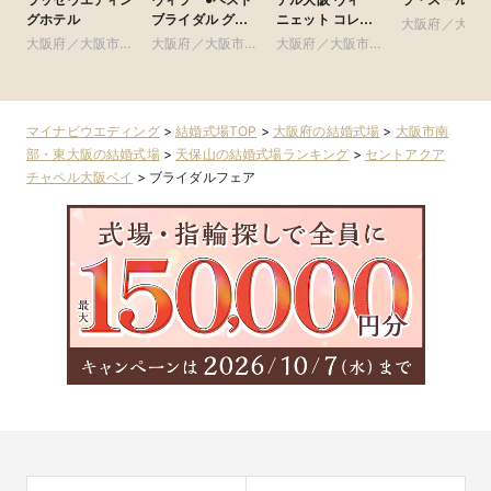
グホテル
ブライダル グ
ニェット コレク
大阪府／大阪
ループ
ション
大阪府／大阪市北
大阪府／大阪市南
大阪府／大阪市北
部・北摂・京
部・北摂・京阪
部・東大阪
部・北摂・京阪
マイナビウエディング
>
結婚式場TOP
>
大阪府の結婚式場
>
大阪市南
部・東大阪の結婚式場
>
天保山の結婚式場ランキング
>
セントアクア
チャペル大阪ベイ
>
ブライダルフェア