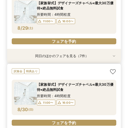
13:00〜
15:00〜
【家族挙式】デザイナーズチャペル×最大30万優
12:00〜
12:00〜
12:00〜
16:00〜
16:00〜
16:00〜
待×絶品無料試食
17:00〜
8/28
8/28
8/28
8/28
(
(
(
(
金
金
金
金
)
)
)
)
所要時間：4時間程度
11:00〜
16:00〜
フェアを予約
フェアを予約
フェアを予約
フェアを予約
8/29
(
土
)
フェアを予約
同日のほかのフェアを見る（7件）
試食会
試食会
試食会
試食会
試食会
試食会
特典あり
特典あり
特典あり
特典あり
特典あり
特典あり
特典あり
動画あり
＼週末BIG*ギフト1万円分／少人数×チャペル×ホ
【6～30名】ご祝儀予算で叶える見積もり相談×
【6~40名少人数・家族婚に】上質ホテルW*3万
【20名65万から叶う】上質ホテルW体験*絶品3
【10名50万～】大阪駅無料バス直通*美食ホテル
*少人数婚に！*1万円ギフト＆最大30万円優待×
スマホ／PCで叶うオンライン相談会！少人数W
試食会
特典あり
テルW相談会
上質ホテル3万試食
試食×30万特典
万円試食
で叶う少人数婚
贅沢無料試食
のご相談も大歓迎
所要時間：4時間程度
所要時間：4時間程度
所要時間：3時間程度
所要時間：4時間程度
所要時間：4時間程度
所要時間：4時間程度
所要時間：2時間程度
【家族挙式】デザイナーズチャペル×最大30万優
13:00〜
11:00〜
11:00〜
11:00〜
11:00〜
11:00〜
11:00〜
16:00〜
16:00〜
16:00〜
16:00〜
16:00〜
16:00〜
待×絶品無料試食
8/29
8/29
8/29
8/29
8/29
8/29
8/29
(
(
(
(
(
(
(
土
土
土
土
土
土
土
)
)
)
)
)
)
)
所要時間：4時間程度
11:00〜
16:00〜
フェアを予約
フェアを予約
フェアを予約
フェアを予約
フェアを予約
フェアを予約
フェアを予約
8/30
(
日
)
フェアを予約