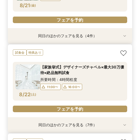
フェアを予約
フェアを予約
フェアを予約
フェアを予約
8/21
(
金
)
フェアを予約
同日のほかのフェアを見る（4件）
特典あり
特典あり
特典あり
特典あり
【パパママ応援！】マタニティ婚＆パパ・ママ婚
【直前予約・1時間でもOK 】ショート相談会
1件目ご来館の方◎【家族挙式×貸切邸宅】最大
【10名50万～】大阪駅無料バス直通*美食ホテル
試食会
特典あり
相談会
30万円特典付
で叶う少人数婚
所要時間：3時間程度
所要時間：3時間程度
所要時間：3時間程度
所要時間：3時間程度
13:00〜
15:00〜
【家族挙式】デザイナーズチャペル×最大30万優
12:00〜
12:00〜
12:00〜
16:00〜
16:00〜
16:00〜
待×絶品無料試食
17:00〜
8/21
8/21
8/21
8/21
(
(
(
(
金
金
金
金
)
)
)
)
所要時間：4時間程度
11:00〜
16:00〜
フェアを予約
フェアを予約
フェアを予約
フェアを予約
8/22
(
土
)
フェアを予約
同日のほかのフェアを見る（7件）
試食会
試食会
試食会
試食会
試食会
試食会
特典あり
特典あり
特典あり
特典あり
特典あり
特典あり
特典あり
動画あり