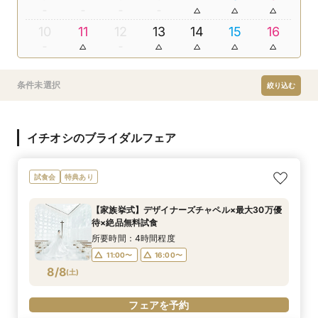
10
11
12
13
14
15
16
条件未選択
絞り込む
イチオシのブライダルフェア
試食会
特典あり
【家族挙式】デザイナーズチャペル×最大30万優
待×絶品無料試食
所要時間：4時間程度
11:00〜
16:00〜
8/8
(
土
)
フェアを予約