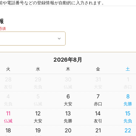
前や電話番号などの登録情報が自動的に入力されます。
報
必須
2026年8月
火
水
木
金
土
28
29
30
31
1
友引
先負
仏滅
大安
赤口
4
5
6
7
8
先負
仏滅
大安
赤口
先勝
11
12
13
14
15
仏滅
大安
先勝
友引
先負
18
19
20
21
22