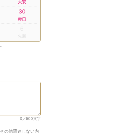
大安
30
赤口
6
先勝
。
0／500
文字
その他関連しない内