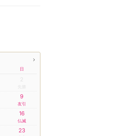
日
2
先勝
9
友引
16
仏滅
23