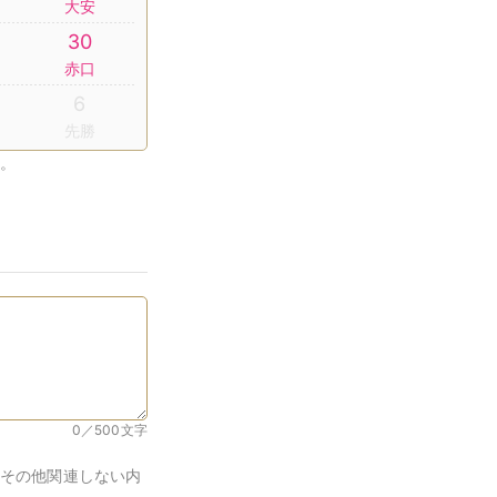
大安
30
赤口
6
先勝
。
0／500
文字
その他関連しない内