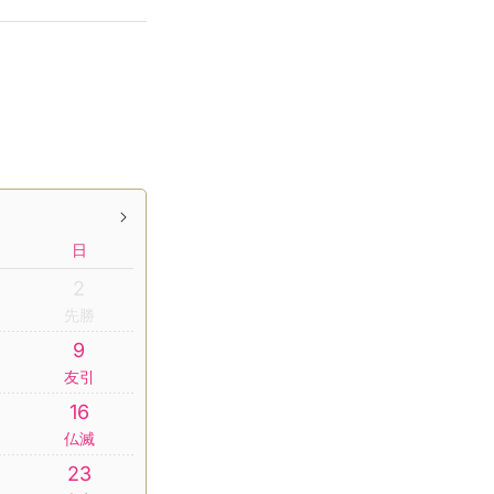
日
2
先勝
9
友引
16
仏滅
23