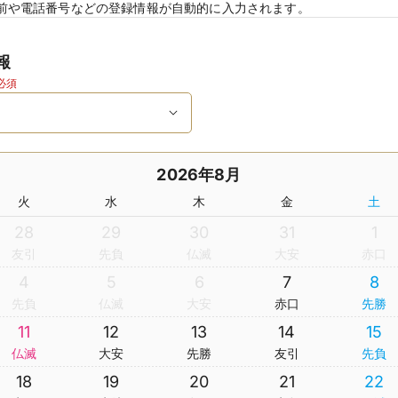
前や電話番号などの登録情報が自動的に入力されます。
報
必須
2026年8月
火
水
木
金
土
28
29
30
31
1
友引
先負
仏滅
大安
赤口
4
5
6
7
8
先負
仏滅
大安
赤口
先勝
11
12
13
14
15
仏滅
大安
先勝
友引
先負
18
19
20
21
22