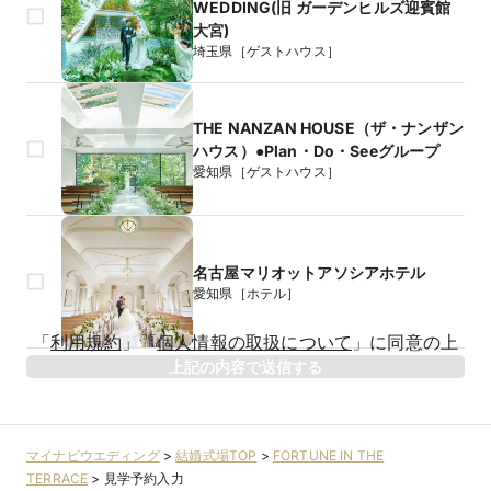
WEDDING(旧 ガーデンヒルズ迎賓館
大宮)
埼玉県［ゲストハウス］
THE NANZAN HOUSE（ザ・ナンザン
ハウス）●Plan・Do・Seeグループ
愛知県［ゲストハウス］
名古屋マリオットアソシアホテル
愛知県［ホテル］
生年月日
「
利用規約
」
「
個人情報の取扱について
」
に同意の上
年
上記の内容で送信する
相手のお名前
マイナビウエディング
>
結婚式場TOP
>
FORTUNE IN THE
TERRACE
>
見学予約入力