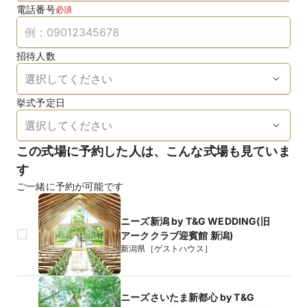
電話番号
必須
招待人数
挙式予定日
この式場に予約した人は、こんな式場も見ていま
す
ご一緒に予約が可能です
ニーズ新潟 by T&G WEDDING(旧
アーククラブ迎賓館 新潟)
新潟県［ゲストハウス］
ニーズさいたま新都心 by T&G