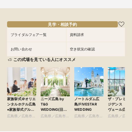
見学・相談予約
ブライダルフェア一覧
資料請求
お問い合わせ
空き状況の確認
この式場を見ている人にオススメ
家族挙式＠オリエ
ニーズ広島 by
ノートルダム広
ザ・プレミア
ンタルホテル広島
T&G
島/FIVESTAR
ジデンス ラ
●家族挙式グルー
WEDDING(旧
WEDDING
ヴェール広島
プ
アーククラブ迎賓
広島県／広島市・
広島県／広島市・
広島県／広島市・
広島県／広島
館 広島)
周辺
周辺
周辺
周辺