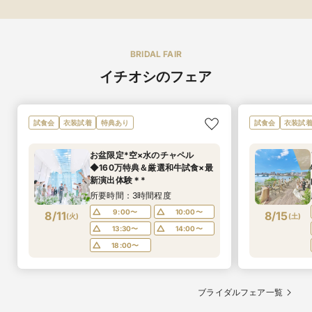
BRIDAL FAIR
イチオシのフェア
試食会
衣装試着
特典あり
試食会
衣装試
お盆限定*空×水のチャペル
◆160万特典＆厳選和牛試食×最
新演出体験＊*
所要時間：3時間程度
9:00〜
10:00〜
8/11
8/15
(
火
)
(
土
)
13:30〜
14:00〜
18:00〜
ブライダルフェア一覧