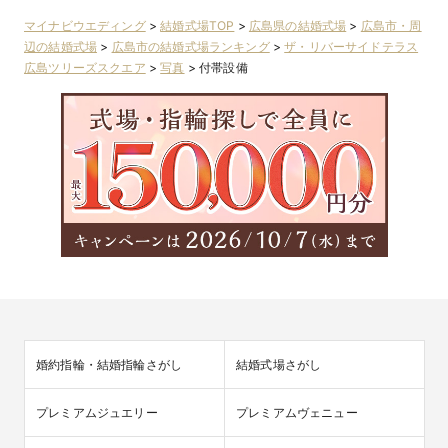
マイナビウエディング
>
結婚式場TOP
>
広島県の結婚式場
>
広島市・周
辺の結婚式場
>
広島市の結婚式場ランキング
>
ザ・リバーサイドテラス
広島ツリーズスクエア
>
写真
>
付帯設備
婚約指輪・結婚指輪さがし
結婚式場さがし
プレミアムジュエリー
プレミアムヴェニュー