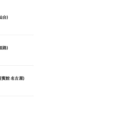
仙台)
姫路)
迎賓館 名古屋)