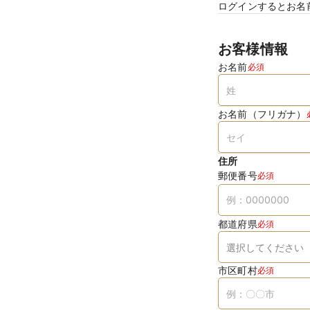
ログインするとお名
お客様情報
お名前
必須
お名前（フリガナ）
住所
郵便番号
必須
都道府県
必須
市区町村
必須