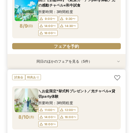
10:00〜
10:30〜
9:00〜
9:00〜
9:00〜
14:30〜
14:30〜
15:00〜
14:30〜
15:30〜
の感動チャペル×和牛試食
8/8
8/8
8/8
8/8
8/8
(
(
(
(
(
土
土
土
土
土
)
)
)
)
)
18:00〜
18:00〜
18:00〜
18:30〜
所要時間：3時間程度
9:00〜
9:30〜
フェアを予約
フェアを予約
フェアを予約
フェアを予約
フェアを予約
8/9
(
日
)
14:00〜
14:30〜
18:00〜
フェアを予約
同日のほかのフェアを見る（5件）
試食会
試食会
特典あり
特典あり
特典あり
特典あり
特典あり
＼1軒目限定★3万ギフト付／ドレス＆挙式料プレ
【6名～30名の少人数婚】挙式＆会食Newプラ
【タイパ重視！60分で完結◎】オンラインで会
【会場見学2件目以上◎】短縮90分Fair*雰囲気
【60分で完結】即決営業ナシで安心！気軽によ
試食会
特典あり
ゼント×和牛試食
ン誕生！無料試食付
場案内＆相談会
比較×見積相談会
りみちツアー
所要時間：3時間程度
所要時間：3時間程度
所要時間：1時間程度
所要時間：1時間30分程度
所要時間：1時間程度
＼お盆限定*挙式料プレゼント／光チャペル×貸
10:00〜
10:00〜
9:00〜
9:00〜
9:00〜
14:30〜
14:30〜
15:00〜
14:30〜
15:00〜
切party体験
8/9
8/9
8/9
8/9
8/9
(
(
(
(
(
日
日
日
日
日
)
)
)
)
)
18:00〜
18:00〜
18:00〜
18:30〜
所要時間：3時間程度
11:00〜
12:00〜
フェアを予約
フェアを予約
フェアを予約
フェアを予約
フェアを予約
8/10
(
月
)
14:00〜
16:00〜
18:00〜