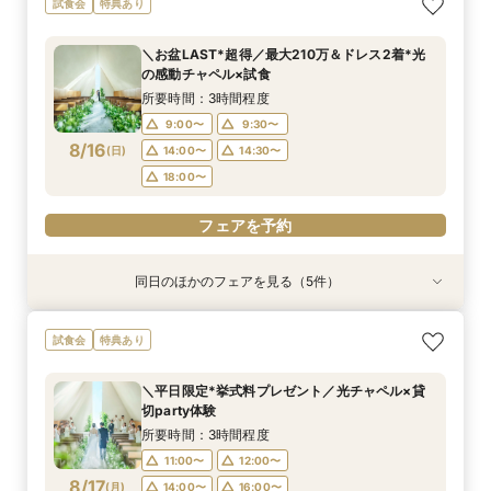
試食会
特典あり
ゼント×和牛試食
ン誕生！無料試食付
場案内＆相談会
りみちツアー
比較×見積相談会
所要時間：3時間程度
所要時間：3時間程度
所要時間：1時間程度
所要時間：1時間程度
所要時間：1時間30分程度
＼お盆LAST*超得／最大210万＆ドレス2着*光
10:00〜
10:30〜
9:00〜
9:00〜
9:00〜
14:30〜
14:30〜
15:00〜
14:30〜
15:30〜
の感動チャペル×試食
8/15
8/15
8/15
8/15
8/15
(
(
(
(
(
土
土
土
土
土
)
)
)
)
)
18:00〜
18:00〜
18:00〜
18:30〜
所要時間：3時間程度
9:00〜
9:30〜
フェアを予約
フェアを予約
フェアを予約
フェアを予約
フェアを予約
8/16
(
日
)
14:00〜
14:30〜
18:00〜
フェアを予約
同日のほかのフェアを見る（5件）
試食会
試食会
特典あり
特典あり
特典あり
特典あり
特典あり
＼1軒目限定★3万ギフト付／ドレス＆挙式料プレ
【6名～30名の少人数婚】挙式＆会食Newプラ
【タイパ重視！60分で完結◎】オンラインで会
【会場見学2件目以上◎】短縮90分Fair*雰囲気
【60分で完結】即決営業ナシで安心！気軽によ
試食会
特典あり
ゼント×和牛試食
ン誕生！無料試食付
場案内＆相談会
比較×見積相談会
りみちツアー
所要時間：3時間程度
所要時間：3時間程度
所要時間：1時間程度
所要時間：1時間30分程度
所要時間：1時間程度
＼平日限定*挙式料プレゼント／光チャペル×貸
10:00〜
10:00〜
9:00〜
9:00〜
9:00〜
14:30〜
14:30〜
15:00〜
14:30〜
15:00〜
切party体験
8/16
8/16
8/16
8/16
8/16
(
(
(
(
(
日
日
日
日
日
)
)
)
)
)
18:00〜
18:00〜
18:00〜
18:30〜
所要時間：3時間程度
11:00〜
12:00〜
フェアを予約
フェアを予約
フェアを予約
フェアを予約
フェアを予約
8/17
(
月
)
14:00〜
16:00〜