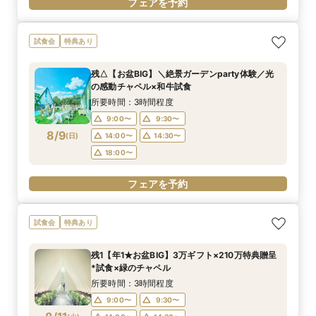
フェアを予約
試食会
特典あり
残△【お盆BIG】＼絶景ガーデンparty体験／光
の感動チャペル×和牛試食
所要時間：3時間程度
9:00〜
9:30〜
8/9
(
日
)
14:00〜
14:30〜
18:00〜
フェアを予約
試食会
特典あり
残1【年1★お盆BIG】3万ギフト×210万特典贈呈
*試食×緑のチャペル
所要時間：3時間程度
9:00〜
9:30〜