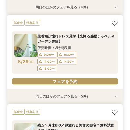
同日のほかのフェアを見る（4件）
試食会
試食会
特典あり
特典あり
特典あり
特典あり
＼1軒目限定★3万ギフト付／ドレス＆挙式料プレ
【6名～30名の少人数婚】挙式＆会食Newプラ
【60分で完結】即決営業ナシで安心！気軽によ
【タイパ重視！60分で完結◎】オンラインで会
試食会
特典あり
ゼント×和牛試食
ン誕生！無料試食付
りみちツアー
場案内＆相談会
所要時間：3時間程度
所要時間：3時間程度
所要時間：1時間程度
所要時間：1時間程度
先着1組♪憧れドレス見学【光降る感動チャペル＆
12:00〜
12:00〜
11:00〜
11:00〜
12:00〜
12:00〜
13:00〜
13:00〜
ガーデン体験】
8/28
8/28
8/28
8/28
(
(
(
(
金
金
金
金
)
)
)
)
14:00〜
14:00〜
15:00〜
15:00〜
16:00〜
16:00〜
16:00〜
16:00〜
所要時間：3時間程度
18:00〜
18:00〜
17:00〜
17:00〜
9:00〜
9:30〜
8/29
(
土
)
14:00〜
14:30〜
フェアを予約
フェアを予約
フェアを予約
フェアを予約
18:00〜
フェアを予約
同日のほかのフェアを見る（5件）
試食会
試食会
特典あり
特典あり
特典あり
特典あり
特典あり
＼1軒目限定★3万ギフト付／ドレス＆挙式料プレ
【6名～30名の少人数婚】挙式＆会食Newプラ
【タイパ重視！60分で完結◎】オンラインで会
【60分で完結】即決営業ナシで安心！気軽によ
【会場見学2件目以上◎】短縮90分Fair*雰囲気
試食会
特典あり
ゼント×和牛試食
ン誕生！無料試食付
場案内＆相談会
りみちツアー
比較×見積相談会
所要時間：3時間程度
所要時間：3時間程度
所要時間：1時間程度
所要時間：1時間程度
所要時間：1時間30分程度
残△＼月末BIG／緑溢れる美食の邸宅＊無料試食
10:00〜
10:30〜
9:00〜
9:00〜
9:00〜
14:30〜
14:30〜
15:00〜
14:30〜
15:30〜