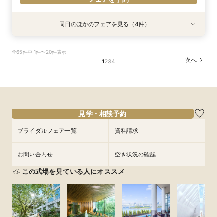
同日のほかのフェアを見る（4件）
試食会
試食会
特典あり
特典あり
特典あり
特典あり
＼1軒目限定★3万ギフト付／ドレス＆挙式料プレ
【6名～30名の少人数婚】挙式＆会食Newプラ
【60分で完結】即決営業ナシで安心！気軽によ
【タイパ重視！60分で完結◎】オンラインで会
全65件中 1件〜20件表示
ゼント×和牛試食
ン誕生！無料試食付
りみちツアー
場案内＆相談会
次へ
1
2
3
4
所要時間：3時間程度
所要時間：3時間程度
所要時間：1時間程度
所要時間：1時間程度
12:00〜
12:00〜
11:00〜
11:00〜
12:00〜
12:00〜
13:00〜
13:00〜
8/31
8/31
8/31
8/31
(
(
(
(
月
月
月
月
)
)
)
)
14:00〜
14:00〜
15:00〜
15:00〜
16:00〜
16:00〜
16:00〜
16:00〜
18:00〜
18:00〜
17:00〜
17:00〜
見学・相談予約
フェアを予約
フェアを予約
フェアを予約
フェアを予約
ブライダルフェア一覧
資料請求
お問い合わせ
空き状況の確認
この式場を見ている人にオススメ