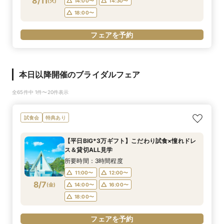
8/11
(
火
)
14:00〜
14:30〜
18:00〜
フェアを予約
本日以降開催のブライダルフェア
全65件中 1件〜20件表示
試食会
特典あり
【平日BIG*3万ギフト】こだわり試食×憧れドレ
ス＆貸切ALL見学
所要時間：3時間程度
11:00〜
12:00〜
8/7
(
金
)
14:00〜
16:00〜
18:00〜
フェアを予約