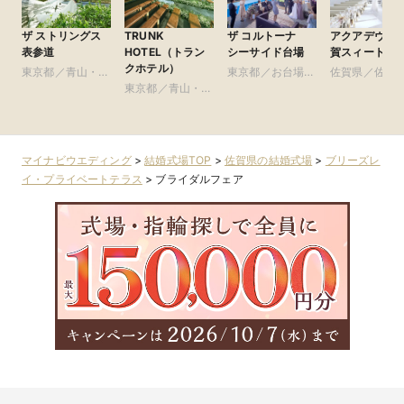
ザ ストリングス
TRUNK
ザ コルトーナ
アクアデヴュ
表参道
HOTEL（トラン
シーサイド台場
賀スィートテ
クホテル）
東京都／青山・表
東京都／お台場・
佐賀県／佐賀
参道・渋谷・原宿
東京都／青山・表
豊洲・竹芝・晴海
域
参道・渋谷・原宿
周辺の東京ベイエ
リア
マイナビウエディング
>
結婚式場TOP
>
佐賀県の結婚式場
>
ブリーズレ
イ・プライベートテラス
>
ブライダルフェア