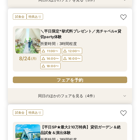
試食会
試食会
特典あり
特典あり
特典あり
特典あり
特典あり
＼1軒目限定★3万ギフト付／ドレス＆挙式料プレ
【6名～30名の少人数婚】挙式＆会食Newプラ
【タイパ重視！60分で完結◎】オンラインで会
【会場見学2件目以上◎】短縮90分Fair*雰囲気
【60分で完結】即決営業ナシで安心！気軽によ
試食会
特典あり
ゼント×和牛試食
ン誕生！無料試食付
場案内＆相談会
比較×見積相談会
りみちツアー
所要時間：3時間程度
所要時間：3時間程度
所要時間：1時間程度
所要時間：1時間30分程度
所要時間：1時間程度
＼平日限定*挙式料プレゼント／光チャペル×貸
10:00〜
10:00〜
9:00〜
9:00〜
9:00〜
14:30〜
14:30〜
15:00〜
14:30〜
15:00〜
切party体験
8/23
8/23
8/23
8/23
8/23
(
(
(
(
(
日
日
日
日
日
)
)
)
)
)
18:00〜
18:00〜
18:00〜
18:30〜
所要時間：3時間程度
11:00〜
12:00〜
フェアを予約
フェアを予約
フェアを予約
フェアを予約
フェアを予約
8/24
(
月
)
14:00〜
16:00〜
18:00〜
フェアを予約
同日のほかのフェアを見る（4件）
試食会
試食会
特典あり
特典あり
特典あり
特典あり
＼1軒目限定★3万ギフト付／ドレス＆挙式料プレ
【6名～30名の少人数婚】挙式＆会食Newプラ
【60分で完結】即決営業ナシで安心！気軽によ
【タイパ重視！60分で完結◎】オンラインで会
試食会
特典あり
ゼント×和牛試食
ン誕生！無料試食付
りみちツアー
場案内＆相談会
所要時間：3時間程度
所要時間：3時間程度
所要時間：1時間程度
所要時間：1時間程度
【平日SP★最大210万特典】貸切ガーデン＆絶
12:00〜
12:00〜
11:00〜
11:00〜
12:00〜
12:00〜
13:00〜
13:00〜
品試食＆演出体験
8/24
8/24
8/24
8/24
(
(
(
(
月
月
月
月
)
)
)
)
14:00〜
14:00〜
15:00〜
15:00〜
16:00〜
16:00〜
16:00〜
16:00〜
所要時間：3時間程度