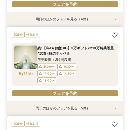
フェアを予約
同日のほかのフェアを見る（4件）
試食会
試食会
特典あり
特典あり
特典あり
特典あり
＼1軒目限定★3万ギフト付／ドレス＆挙式料プレ
【6名～30名の少人数婚】挙式＆会食Newプラ
【60分で完結】即決営業ナシで安心！気軽によ
【タイパ重視！60分で完結◎】オンラインで会
試食会
特典あり
ゼント×和牛試食
ン誕生！無料試食付
りみちツアー
場案内＆相談会
所要時間：3時間程度
所要時間：3時間程度
所要時間：1時間程度
所要時間：1時間程度
残1【年1★お盆BIG】3万ギフト×210万特典贈呈
12:00〜
12:00〜
11:00〜
11:00〜
12:00〜
12:00〜
13:00〜
13:00〜
*試食×緑のチャペル
8/10
8/10
8/10
8/10
(
(
(
(
月
月
月
月
)
)
)
)
14:00〜
14:00〜
15:00〜
15:00〜
16:00〜
16:00〜
16:00〜
16:00〜
所要時間：3時間程度
18:00〜
18:00〜
17:00〜
17:00〜
9:00〜
9:30〜
8/11
(
火
)
14:00〜
14:30〜
フェアを予約
フェアを予約
フェアを予約
フェアを予約
18:00〜
フェアを予約
同日のほかのフェアを見る（5件）
試食会
試食会
特典あり
特典あり
特典あり
特典あり
特典あり
＼1軒目限定★3万ギフト付／ドレス＆挙式料プレ
【6名～30名の少人数婚】挙式＆会食Newプラ
【タイパ重視！60分で完結◎】オンラインで会
【会場見学2件目以上◎】短縮90分Fair*雰囲気
【60分で完結】即決営業ナシで安心！気軽によ
試食会
特典あり
ゼント×和牛試食
ン誕生！無料試食付
場案内＆相談会
比較×見積相談会
りみちツアー