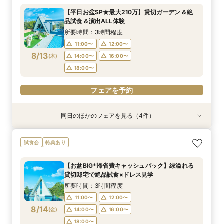
所要時間：3時間程度
所要時間：3時間程度
所要時間：1時間程度
所要時間：1時間30分程度
所要時間：1時間程度
【平日お盆SP★最大210万】貸切ガーデン＆絶
10:00〜
10:00〜
9:00〜
9:00〜
9:00〜
14:30〜
14:30〜
15:00〜
14:30〜
15:00〜
品試食＆演出ALL体験
8/11
8/11
8/11
8/11
8/11
(
(
(
(
(
火
火
火
火
火
)
)
)
)
)
18:00〜
18:00〜
18:00〜
18:30〜
所要時間：3時間程度
11:00〜
12:00〜
フェアを予約
フェアを予約
フェアを予約
フェアを予約
フェアを予約
8/13
(
木
)
14:00〜
16:00〜
18:00〜
フェアを予約
同日のほかのフェアを見る（4件）
試食会
試食会
特典あり
特典あり
特典あり
特典あり
＼1軒目限定★3万ギフト付／ドレス＆挙式料プレ
【6名～30名の少人数婚】挙式＆会食Newプラ
【60分で完結】即決営業ナシで安心！気軽によ
【タイパ重視！60分で完結◎】オンラインで会
試食会
特典あり
ゼント×和牛試食
ン誕生！無料試食付
りみちツアー
場案内＆相談会
所要時間：3時間程度
所要時間：3時間程度
所要時間：1時間程度
所要時間：1時間程度
【お盆BIG*帰省費キャッシュバック】緑溢れる
12:00〜
12:00〜
11:00〜
11:00〜
12:00〜
12:00〜
13:00〜
13:00〜
貸切邸宅で絶品試食×ドレス見学
8/13
8/13
8/13
8/13
(
(
(
(
木
木
木
木
)
)
)
)
14:00〜
14:00〜
15:00〜
15:00〜
16:00〜
16:00〜
16:00〜
16:00〜
所要時間：3時間程度
18:00〜
18:00〜
17:00〜
17:00〜
11:00〜
12:00〜
8/14
(
金
)
14:00〜
16:00〜
フェアを予約
フェアを予約
フェアを予約
フェアを予約
18:00〜