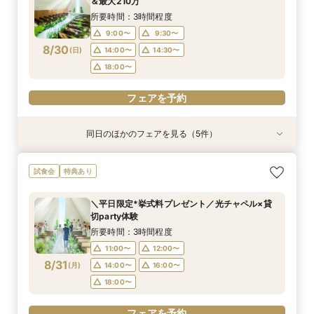
＆最大210万
8/29
8/29
8/29
8/29
8/29
(
(
(
(
(
土
土
土
土
土
)
)
)
)
)
18:00〜
18:00〜
18:00〜
18:30〜
所要時間：3時間程度
9:00〜
9:30〜
フェアを予約
フェアを予約
フェアを予約
フェアを予約
フェアを予約
8/30
(
日
)
14:00〜
14:30〜
18:00〜
フェアを予約
同日のほかのフェアを見る（5件）
試食会
試食会
特典あり
特典あり
特典あり
特典あり
特典あり
＼1軒目限定★3万ギフト付／ドレス＆挙式料プレ
【6名～30名の少人数婚】挙式＆会食Newプラ
【タイパ重視！60分で完結◎】オンラインで会
【会場見学2件目以上◎】短縮90分Fair*雰囲気
【60分で完結】即決営業ナシで安心！気軽によ
試食会
特典あり
ゼント×和牛試食
ン誕生！無料試食付
場案内＆相談会
比較×見積相談会
りみちツアー
所要時間：3時間程度
所要時間：3時間程度
所要時間：1時間程度
所要時間：1時間30分程度
所要時間：1時間程度
＼平日限定*挙式料プレゼント／光チャペル×貸
10:00〜
10:00〜
9:00〜
9:00〜
9:00〜
14:30〜
14:30〜
15:00〜
14:30〜
15:00〜
切party体験
8/30
8/30
8/30
8/30
8/30
(
(
(
(
(
日
日
日
日
日
)
)
)
)
)
18:00〜
18:00〜
18:00〜
18:30〜
所要時間：3時間程度
11:00〜
12:00〜
フェアを予約
フェアを予約
フェアを予約
フェアを予約
フェアを予約
8/31
(
月
)
14:00〜
16:00〜
18:00〜
フェアを予約