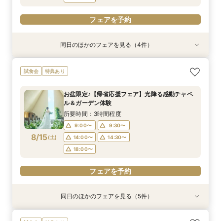
フェアを予約
同日のほかのフェアを見る（4件）
試食会
試食会
特典あり
特典あり
特典あり
特典あり
＼1軒目限定★3万ギフト付／ドレス＆挙式料プレ
【6名～30名の少人数婚】挙式＆会食Newプラ
【60分で完結】即決営業ナシで安心！気軽によ
【タイパ重視！60分で完結◎】オンラインで会
試食会
特典あり
ゼント×和牛試食
ン誕生！無料試食付
りみちツアー
場案内＆相談会
所要時間：3時間程度
所要時間：3時間程度
所要時間：1時間程度
所要時間：1時間程度
お盆限定♪【帰省応援フェア】光降る感動チャペ
12:00〜
12:00〜
11:00〜
11:00〜
12:00〜
12:00〜
13:00〜
13:00〜
ル＆ガーデン体験
8/14
8/14
8/14
8/14
(
(
(
(
金
金
金
金
)
)
)
)
14:00〜
14:00〜
15:00〜
15:00〜
16:00〜
16:00〜
16:00〜
16:00〜
所要時間：3時間程度
18:00〜
18:00〜
17:00〜
17:00〜
9:00〜
9:30〜
8/15
(
土
)
14:00〜
14:30〜
フェアを予約
フェアを予約
フェアを予約
フェアを予約
18:00〜
フェアを予約
同日のほかのフェアを見る（5件）
試食会
試食会
特典あり
特典あり
特典あり
特典あり
特典あり
＼1軒目限定★3万ギフト付／ドレス＆挙式料プレ
【6名～30名の少人数婚】挙式＆会食Newプラ
【タイパ重視！60分で完結◎】オンラインで会
【60分で完結】即決営業ナシで安心！気軽によ
【会場見学2件目以上◎】短縮90分Fair*雰囲気