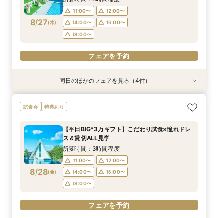
18:00〜
18:00〜
17:00〜
17:00〜
11:00〜
12:00〜
8/27
(
木
)
14:00〜
16:00〜
フェアを予約
フェアを予約
フェアを予約
フェアを予約
18:00〜
フェアを予約
同日のほかのフェアを見る（4件）
試食会
試食会
特典あり
特典あり
特典あり
特典あり
＼1軒目限定★3万ギフト付／ドレス＆挙式料プレ
【6名～30名の少人数婚】挙式＆会食Newプラ
【60分で完結】即決営業ナシで安心！気軽によ
【タイパ重視！60分で完結◎】オンラインで会
試食会
特典あり
ゼント×和牛試食
ン誕生！無料試食付
りみちツアー
場案内＆相談会
所要時間：3時間程度
所要時間：3時間程度
所要時間：1時間程度
所要時間：1時間程度
【平日BIG*3万ギフト】こだわり試食×憧れドレ
12:00〜
12:00〜
11:00〜
11:00〜
12:00〜
12:00〜
13:00〜
13:00〜
ス＆貸切ALL見学
8/27
8/27
8/27
8/27
(
(
(
(
木
木
木
木
)
)
)
)
14:00〜
14:00〜
15:00〜
15:00〜
16:00〜
16:00〜
16:00〜
16:00〜
所要時間：3時間程度
18:00〜
18:00〜
17:00〜
17:00〜
11:00〜
12:00〜
8/28
(
金
)
14:00〜
16:00〜
フェアを予約
フェアを予約
フェアを予約
フェアを予約
18:00〜
フェアを予約