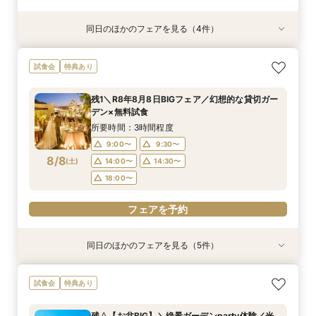
同日のほかのフェアを見る（4件）
試食会
試食会
特典あり
特典あり
特典あり
特典あり
＼1軒目限定★3万ギフト付／ドレス＆挙式料プレ
【6名～30名の少人数婚】挙式＆会食Newプラ
【60分で完結】即決営業ナシで安心！気軽によ
【タイパ重視！60分で完結◎】オンラインで会
試食会
特典あり
ゼント×和牛試食
ン誕生！無料試食付
りみちツアー
場案内＆相談会
所要時間：3時間程度
所要時間：3時間程度
所要時間：1時間程度
所要時間：1時間程度
残1＼R8年8月8日BIGフェア／幻想的な貸切ガー
12:00〜
12:00〜
11:00〜
11:00〜
12:00〜
12:00〜
13:00〜
13:00〜
デン×無料試食
8/7
8/7
8/7
8/7
(
(
(
(
金
金
金
金
)
)
)
)
14:00〜
14:00〜
15:00〜
15:00〜
16:00〜
16:00〜
16:00〜
16:00〜
所要時間：3時間程度
18:00〜
18:00〜
17:00〜
17:00〜
9:00〜
9:30〜
8/8
(
土
)
14:00〜
14:30〜
フェアを予約
フェアを予約
フェアを予約
フェアを予約
18:00〜
フェアを予約
同日のほかのフェアを見る（5件）
試食会
試食会
特典あり
特典あり
特典あり
特典あり
特典あり
＼1軒目限定★3万ギフト付／ドレス＆挙式料プレ
【6名～30名の少人数婚】挙式＆会食Newプラ
【タイパ重視！60分で完結◎】オンラインで会
【60分で完結】即決営業ナシで安心！気軽によ
【会場見学2件目以上◎】短縮90分Fair*雰囲気
試食会
特典あり
ゼント×和牛試食
ン誕生！無料試食付
場案内＆相談会
りみちツアー
比較×見積相談会
所要時間：3時間程度
所要時間：3時間程度
所要時間：1時間程度
所要時間：1時間程度
所要時間：1時間30分程度
残△【お盆BIG】＼絶景ガーデンparty体験／光