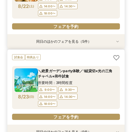
8/22
(
土
)
14:00〜
14:30〜
フェアを予約
フェアを予約
フェアを予約
フェアを予約
18:00〜
フェアを予約
同日のほかのフェアを見る（5件）
試食会
試食会
特典あり
特典あり
特典あり
特典あり
特典あり
＼1軒目限定★3万ギフト付／ドレス＆挙式料プレ
【6名～30名の少人数婚】挙式＆会食Newプラ
【タイパ重視！60分で完結◎】オンラインで会
【60分で完結】即決営業ナシで安心！気軽によ
【会場見学2件目以上◎】短縮90分Fair*雰囲気
試食会
特典あり
ゼント×和牛試食
ン誕生！無料試食付
場案内＆相談会
りみちツアー
比較×見積相談会
所要時間：3時間程度
所要時間：3時間程度
所要時間：1時間程度
所要時間：1時間程度
所要時間：1時間30分程度
＼絶景ガーデンparty体験／1組貸切×光の三角
10:00〜
10:30〜
9:00〜
9:00〜
9:00〜
14:30〜
14:30〜
15:00〜
14:30〜
15:30〜
チャペル×和牛試食
8/22
8/22
8/22
8/22
8/22
(
(
(
(
(
土
土
土
土
土
)
)
)
)
)
18:00〜
18:00〜
18:00〜
18:30〜
所要時間：3時間程度
9:00〜
9:30〜
フェアを予約
フェアを予約
フェアを予約
フェアを予約
フェアを予約
8/23
(
日
)
14:00〜
14:30〜
18:00〜
フェアを予約
同日のほかのフェアを見る（5件）