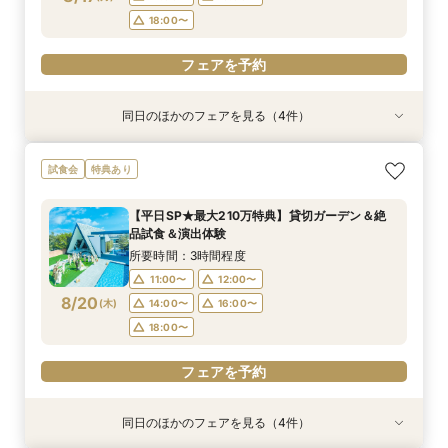
18:00〜
フェアを予約
同日のほかのフェアを見る（4件）
試食会
試食会
特典あり
特典あり
特典あり
特典あり
＼1軒目限定★3万ギフト付／ドレス＆挙式料プレ
【6名～30名の少人数婚】挙式＆会食Newプラ
【60分で完結】即決営業ナシで安心！気軽によ
【タイパ重視！60分で完結◎】オンラインで会
試食会
特典あり
ゼント×和牛試食
ン誕生！無料試食付
りみちツアー
場案内＆相談会
所要時間：3時間程度
所要時間：3時間程度
所要時間：1時間程度
所要時間：1時間程度
【平日SP★最大210万特典】貸切ガーデン＆絶
12:00〜
12:00〜
11:00〜
11:00〜
12:00〜
12:00〜
13:00〜
13:00〜
品試食＆演出体験
8/17
8/17
8/17
8/17
(
(
(
(
月
月
月
月
)
)
)
)
14:00〜
14:00〜
15:00〜
15:00〜
16:00〜
16:00〜
16:00〜
16:00〜
所要時間：3時間程度
18:00〜
18:00〜
17:00〜
17:00〜
11:00〜
12:00〜
8/20
(
木
)
14:00〜
16:00〜
フェアを予約
フェアを予約
フェアを予約
フェアを予約
18:00〜
フェアを予約
同日のほかのフェアを見る（4件）
試食会
試食会
特典あり
特典あり
特典あり
特典あり