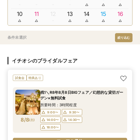
10
11
12
13
14
15
16
条件未選択
絞り込む
イチオシのブライダルフェア
試食会
特典あり
残1＼R8年8月8日BIGフェア／幻想的な貸切ガー
デン×無料試食
所要時間：3時間程度
9:00〜
9:30〜
8/8
(
土
)
14:00〜
14:30〜
18:00〜