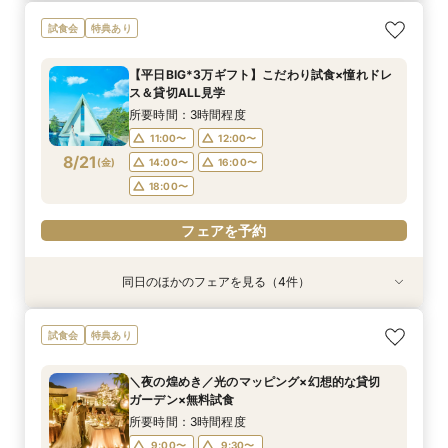
＼1軒目限定★3万ギフト付／ドレス＆挙式料プレ
【6名～30名の少人数婚】挙式＆会食Newプラ
【60分で完結】即決営業ナシで安心！気軽によ
【タイパ重視！60分で完結◎】オンラインで会
試食会
特典あり
ゼント×和牛試食
ン誕生！無料試食付
りみちツアー
場案内＆相談会
所要時間：3時間程度
所要時間：3時間程度
所要時間：1時間程度
所要時間：1時間程度
【平日BIG*3万ギフト】こだわり試食×憧れドレ
12:00〜
12:00〜
11:00〜
11:00〜
12:00〜
12:00〜
13:00〜
13:00〜
ス＆貸切ALL見学
8/20
8/20
8/20
8/20
(
(
(
(
木
木
木
木
)
)
)
)
14:00〜
14:00〜
15:00〜
15:00〜
16:00〜
16:00〜
16:00〜
16:00〜
所要時間：3時間程度
18:00〜
18:00〜
17:00〜
17:00〜
11:00〜
12:00〜
8/21
(
金
)
14:00〜
16:00〜
フェアを予約
フェアを予約
フェアを予約
フェアを予約
18:00〜
フェアを予約
同日のほかのフェアを見る（4件）
試食会
試食会
特典あり
特典あり
特典あり
特典あり
＼1軒目限定★3万ギフト付／ドレス＆挙式料プレ
【6名～30名の少人数婚】挙式＆会食Newプラ
【60分で完結】即決営業ナシで安心！気軽によ
【タイパ重視！60分で完結◎】オンラインで会
試食会
特典あり
ゼント×和牛試食
ン誕生！無料試食付
りみちツアー
場案内＆相談会
所要時間：3時間程度
所要時間：3時間程度
所要時間：1時間程度
所要時間：1時間程度
＼夜の煌めき／光のマッピング×幻想的な貸切
12:00〜
12:00〜
11:00〜
11:00〜
12:00〜
12:00〜
13:00〜
13:00〜
ガーデン×無料試食
8/21
8/21
8/21
8/21
(
(
(
(
金
金
金
金
)
)
)
)
14:00〜
14:00〜
15:00〜
15:00〜
16:00〜
16:00〜
16:00〜
16:00〜
所要時間：3時間程度
18:00〜
18:00〜
17:00〜
17:00〜
9:00〜
9:30〜