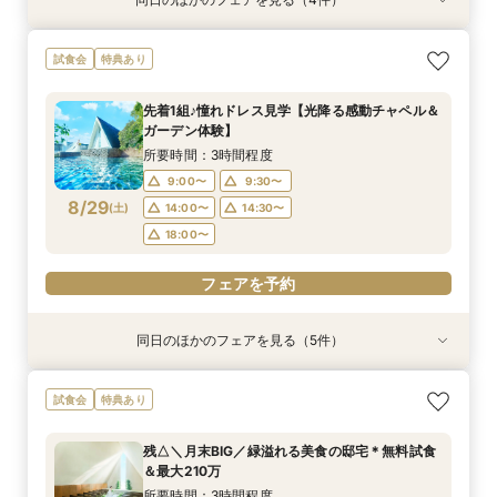
試食会
試食会
特典あり
特典あり
特典あり
特典あり
＼1軒目限定★3万ギフト付／ドレス＆挙式料プレ
【6名～30名の少人数婚】挙式＆会食Newプラ
【60分で完結】即決営業ナシで安心！気軽によ
【タイパ重視！60分で完結◎】オンラインで会
試食会
特典あり
ゼント×和牛試食
ン誕生！無料試食付
りみちツアー
場案内＆相談会
所要時間：3時間程度
所要時間：3時間程度
所要時間：1時間程度
所要時間：1時間程度
先着1組♪憧れドレス見学【光降る感動チャペル＆
12:00〜
12:00〜
11:00〜
11:00〜
12:00〜
12:00〜
13:00〜
13:00〜
ガーデン体験】
8/28
8/28
8/28
8/28
(
(
(
(
金
金
金
金
)
)
)
)
14:00〜
14:00〜
15:00〜
15:00〜
16:00〜
16:00〜
16:00〜
16:00〜
所要時間：3時間程度
18:00〜
18:00〜
17:00〜
17:00〜
9:00〜
9:30〜
8/29
(
土
)
14:00〜
14:30〜
フェアを予約
フェアを予約
フェアを予約
フェアを予約
18:00〜
フェアを予約
同日のほかのフェアを見る（5件）
試食会
試食会
特典あり
特典あり
特典あり
特典あり
特典あり
＼1軒目限定★3万ギフト付／ドレス＆挙式料プレ
【6名～30名の少人数婚】挙式＆会食Newプラ
【タイパ重視！60分で完結◎】オンラインで会
【60分で完結】即決営業ナシで安心！気軽によ
【会場見学2件目以上◎】短縮90分Fair*雰囲気
試食会
特典あり
ゼント×和牛試食
ン誕生！無料試食付
場案内＆相談会
りみちツアー
比較×見積相談会
所要時間：3時間程度
所要時間：3時間程度
所要時間：1時間程度
所要時間：1時間程度
所要時間：1時間30分程度
残△＼月末BIG／緑溢れる美食の邸宅＊無料試食
10:00〜
10:30〜
9:00〜
9:00〜
9:00〜
14:30〜
14:30〜
15:00〜
14:30〜
15:30〜
＆最大210万
8/29
8/29
8/29
8/29
8/29
(
(
(
(
(
土
土
土
土
土
)
)
)
)
)
18:00〜
18:00〜
18:00〜
18:30〜
所要時間：3時間程度