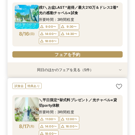
所要時間：3時間程度
所要時間：3時間程度
所要時間：1時間程度
所要時間：1時間程度
所要時間：1時間30分程度
残1＼お盆LAST*超得／最大210万＆ドレス2着*
10:00〜
10:30〜
9:00〜
9:00〜
9:00〜
14:30〜
14:30〜
15:00〜
14:30〜
15:30〜
光の感動チャペル×試食
8/15
8/15
8/15
8/15
8/15
(
(
(
(
(
土
土
土
土
土
)
)
)
)
)
18:00〜
18:00〜
18:00〜
18:30〜
所要時間：3時間程度
9:00〜
9:30〜
フェアを予約
フェアを予約
フェアを予約
フェアを予約
フェアを予約
8/16
(
日
)
14:00〜
14:30〜
18:00〜
フェアを予約
同日のほかのフェアを見る（5件）
試食会
試食会
特典あり
特典あり
特典あり
特典あり
特典あり
＼1軒目限定★3万ギフト付／ドレス＆挙式料プレ
【6名～30名の少人数婚】挙式＆会食Newプラ
【タイパ重視！60分で完結◎】オンラインで会
【会場見学2件目以上◎】短縮90分Fair*雰囲気
【60分で完結】即決営業ナシで安心！気軽によ
試食会
特典あり
ゼント×和牛試食
ン誕生！無料試食付
場案内＆相談会
比較×見積相談会
りみちツアー
所要時間：3時間程度
所要時間：3時間程度
所要時間：1時間程度
所要時間：1時間30分程度
所要時間：1時間程度
＼平日限定*挙式料プレゼント／光チャペル×貸
10:00〜
10:00〜
9:00〜
9:00〜
9:00〜
14:30〜
14:30〜
15:00〜
14:30〜
15:00〜
切party体験
8/16
8/16
8/16
8/16
8/16
(
(
(
(
(
日
日
日
日
日
)
)
)
)
)
18:00〜
18:00〜
18:00〜
18:30〜
所要時間：3時間程度
11:00〜
12:00〜
フェアを予約
フェアを予約
フェアを予約
フェアを予約
フェアを予約
8/17
(
月
)
14:00〜
16:00〜
18:00〜