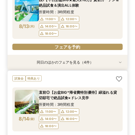
10:00〜
10:00〜
9:00〜
9:00〜
9:00〜
14:30〜
14:30〜
15:00〜
14:30〜
15:00〜
絶品試食＆演出ALL体験
8/11
8/11
8/11
8/11
8/11
(
(
(
(
(
火
火
火
火
火
)
)
)
)
)
18:00〜
18:00〜
18:00〜
18:30〜
所要時間：3時間程度
11:00〜
12:00〜
フェアを予約
フェアを予約
フェアを予約
フェアを予約
フェアを予約
8/13
(
木
)
14:00〜
16:00〜
18:00〜
フェアを予約
同日のほかのフェアを見る（4件）
試食会
試食会
特典あり
特典あり
特典あり
特典あり
＼1軒目限定★3万ギフト付／ドレス＆挙式料プレ
【6名～30名の少人数婚】挙式＆会食Newプラ
【60分で完結】即決営業ナシで安心！気軽によ
【タイパ重視！60分で完結◎】オンラインで会
試食会
特典あり
ゼント×和牛試食
ン誕生！無料試食付
りみちツアー
場案内＆相談会
所要時間：3時間程度
所要時間：3時間程度
所要時間：1時間程度
所要時間：1時間程度
直前◎【お盆BIG*帰省費特別優待】緑溢れる貸
12:00〜
12:00〜
11:00〜
11:00〜
12:00〜
12:00〜
13:00〜
13:00〜
切邸宅で絶品試食×ドレス見学
8/13
8/13
8/13
8/13
(
(
(
(
木
木
木
木
)
)
)
)
14:00〜
14:00〜
15:00〜
15:00〜
16:00〜
16:00〜
16:00〜
16:00〜
所要時間：3時間程度
18:00〜
18:00〜
17:00〜
17:00〜
11:00〜
12:00〜
8/14
(
金
)
14:00〜
16:00〜
フェアを予約
フェアを予約
フェアを予約
フェアを予約
18:00〜