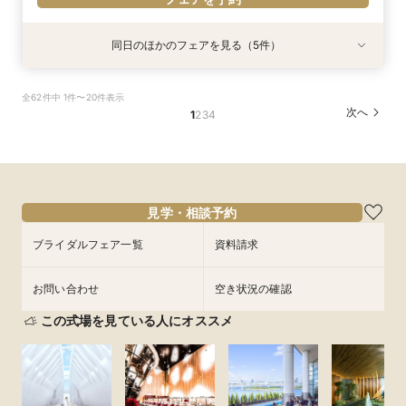
同日のほかのフェアを見る（5件）
試食会
試食会
特典あり
特典あり
特典あり
特典あり
特典あり
＼1軒目限定★3万ギフト付／ドレス＆挙式料プレ
【6名～30名の少人数婚】挙式＆会食Newプラ
【タイパ重視！60分で完結◎】オンラインで会
【60分で完結】即決営業ナシで安心！気軽によ
【会場見学2件目以上◎】短縮90分Fair*雰囲気
全62件中 1件〜20件表示
ゼント×和牛試食
ン誕生！無料試食付
場案内＆相談会
りみちツアー
比較×見積相談会
次へ
1
2
3
4
所要時間：3時間程度
所要時間：3時間程度
所要時間：1時間程度
所要時間：1時間程度
所要時間：1時間30分程度
10:00〜
10:30〜
9:00〜
9:00〜
9:00〜
14:30〜
14:30〜
15:00〜
14:30〜
15:30〜
9/5
9/5
9/5
9/5
9/5
(
(
(
(
(
土
土
土
土
土
)
)
)
)
)
18:00〜
18:00〜
18:00〜
18:30〜
フェアを予約
フェアを予約
フェアを予約
フェアを予約
フェアを予約
見学・相談予約
ブライダルフェア一覧
資料請求
お問い合わせ
空き状況の確認
この式場を見ている人にオススメ