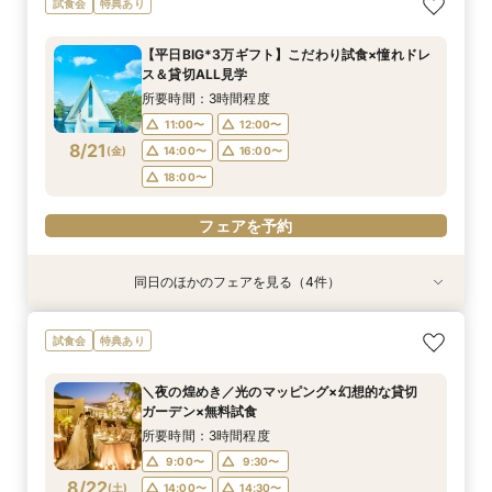
試食会
特典あり
ゼント×和牛試食
ン誕生！無料試食付
りみちツアー
場案内＆相談会
所要時間：3時間程度
所要時間：3時間程度
所要時間：1時間程度
所要時間：1時間程度
【平日BIG*3万ギフト】こだわり試食×憧れドレ
12:00〜
12:00〜
11:00〜
11:00〜
12:00〜
12:00〜
13:00〜
13:00〜
ス＆貸切ALL見学
8/20
8/20
8/20
8/20
(
(
(
(
木
木
木
木
)
)
)
)
14:00〜
14:00〜
15:00〜
15:00〜
16:00〜
16:00〜
16:00〜
16:00〜
所要時間：3時間程度
18:00〜
18:00〜
17:00〜
17:00〜
11:00〜
12:00〜
8/21
(
金
)
14:00〜
16:00〜
フェアを予約
フェアを予約
フェアを予約
フェアを予約
18:00〜
フェアを予約
同日のほかのフェアを見る（4件）
試食会
試食会
特典あり
特典あり
特典あり
特典あり
＼1軒目限定★3万ギフト付／ドレス＆挙式料プレ
【6名～30名の少人数婚】挙式＆会食Newプラ
【60分で完結】即決営業ナシで安心！気軽によ
【タイパ重視！60分で完結◎】オンラインで会
試食会
特典あり
ゼント×和牛試食
ン誕生！無料試食付
りみちツアー
場案内＆相談会
所要時間：3時間程度
所要時間：3時間程度
所要時間：1時間程度
所要時間：1時間程度
＼夜の煌めき／光のマッピング×幻想的な貸切
12:00〜
12:00〜
11:00〜
11:00〜
12:00〜
12:00〜
13:00〜
13:00〜
ガーデン×無料試食
8/21
8/21
8/21
8/21
(
(
(
(
金
金
金
金
)
)
)
)
14:00〜
14:00〜
15:00〜
15:00〜
16:00〜
16:00〜
16:00〜
16:00〜
所要時間：3時間程度
18:00〜
18:00〜
17:00〜
17:00〜
9:00〜
9:30〜
8/22
(
土
)
14:00〜
14:30〜