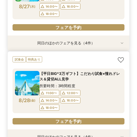
8/27
(
木
)
14:00〜
16:00〜
フェアを予約
フェアを予約
フェアを予約
フェアを予約
18:00〜
フェアを予約
同日のほかのフェアを見る（4件）
試食会
試食会
特典あり
特典あり
特典あり
特典あり
＼1軒目限定★3万ギフト付／ドレス＆挙式料プレ
【6名～30名の少人数婚】挙式＆会食Newプラ
【60分で完結】即決営業ナシで安心！気軽によ
【タイパ重視！60分で完結◎】オンラインで会
試食会
特典あり
ゼント×和牛試食
ン誕生！無料試食付
りみちツアー
場案内＆相談会
所要時間：3時間程度
所要時間：3時間程度
所要時間：1時間程度
所要時間：1時間程度
【平日BIG*3万ギフト】こだわり試食×憧れドレ
12:00〜
12:00〜
11:00〜
11:00〜
12:00〜
12:00〜
13:00〜
13:00〜
ス＆貸切ALL見学
8/27
8/27
8/27
8/27
(
(
(
(
木
木
木
木
)
)
)
)
14:00〜
14:00〜
15:00〜
15:00〜
16:00〜
16:00〜
16:00〜
16:00〜
所要時間：3時間程度
18:00〜
18:00〜
17:00〜
17:00〜
11:00〜
12:00〜
8/28
(
金
)
14:00〜
16:00〜
フェアを予約
フェアを予約
フェアを予約
フェアを予約
18:00〜
フェアを予約
同日のほかのフェアを見る（4件）