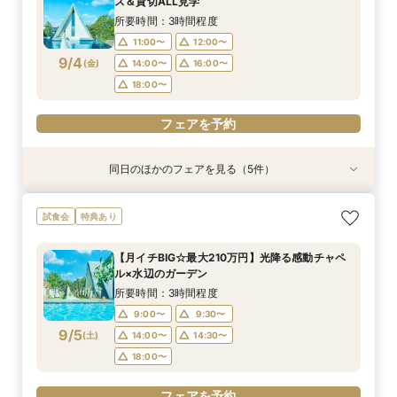
ス＆貸切ALL見学
9/3
9/3
9/3
9/3
9/3
(
(
(
(
(
木
木
木
木
木
)
)
)
)
)
14:00〜
14:00〜
14:00〜
15:00〜
15:00〜
16:00〜
16:00〜
16:00〜
16:00〜
16:00〜
所要時間：3時間程度
18:00〜
18:00〜
18:00〜
17:00〜
17:00〜
11:00〜
12:00〜
9/4
(
金
)
14:00〜
16:00〜
フェアを予約
フェアを予約
フェアを予約
フェアを予約
フェアを予約
18:00〜
フェアを予約
同日のほかのフェアを見る（5件）
試食会
試食会
特典あり
特典あり
特典あり
特典あり
特典あり
＼1軒目限定★3万ギフト付／ドレス＆挙式料プレ
【6名～30名の少人数婚】挙式＆会食Newプラ
＼凝縮90分！日程仮予約も可／お出かけの間に
【60分で完結】即決営業ナシで安心！気軽によ
【タイパ重視！60分で完結◎】オンラインで会
試食会
特典あり
ゼント×和牛試食
ン誕生！無料試食付
クイック相談会♪
りみちツアー
場案内＆相談会
所要時間：3時間程度
所要時間：3時間程度
所要時間：1時間30分程度
所要時間：1時間程度
所要時間：1時間程度
【月イチBIG☆最大210万円】光降る感動チャペ
12:00〜
12:00〜
11:00〜
11:00〜
11:00〜
12:00〜
12:00〜
12:00〜
13:00〜
13:00〜
ル×水辺のガーデン
9/4
9/4
9/4
9/4
9/4
(
(
(
(
(
金
金
金
金
金
)
)
)
)
)
14:00〜
14:00〜
14:00〜
15:00〜
15:00〜
16:00〜
16:00〜
16:00〜
16:00〜
16:00〜
所要時間：3時間程度
18:00〜
18:00〜
18:00〜
17:00〜
17:00〜
9:00〜
9:30〜
9/5
(
土
)
14:00〜
14:30〜
フェアを予約
フェアを予約
フェアを予約
フェアを予約
フェアを予約
18:00〜
フェアを予約