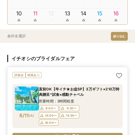
10
11
12
13
14
15
16
条件未選択
絞り込む
イチオシのブライダルフェア
試食会
特典あり
直前OK【年イチ★お盆SP】3万ギフト×210万特
典贈呈*試食×感動チャペル
所要時間：3時間程度
9:00〜
9:30〜
8/11
(
火
)
14:00〜
14:30〜
18:00〜