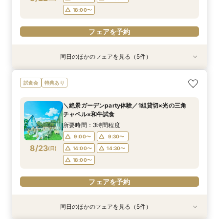
フェアを予約
フェアを予約
フェアを予約
フェアを予約
18:00〜
フェアを予約
同日のほかのフェアを見る（5件）
試食会
試食会
特典あり
特典あり
特典あり
特典あり
特典あり
＼1軒目限定★3万ギフト付／ドレス＆挙式料プレ
【6名～30名の少人数婚】挙式＆会食Newプラ
【タイパ重視！60分で完結◎】オンラインで会
【60分で完結】即決営業ナシで安心！気軽によ
【会場見学2件目以上◎】短縮90分Fair*雰囲気
試食会
特典あり
ゼント×和牛試食
ン誕生！無料試食付
場案内＆相談会
りみちツアー
比較×見積相談会
所要時間：3時間程度
所要時間：3時間程度
所要時間：1時間程度
所要時間：1時間程度
所要時間：1時間30分程度
＼絶景ガーデンparty体験／1組貸切×光の三角
10:00〜
10:30〜
9:00〜
9:00〜
9:00〜
14:30〜
14:30〜
15:00〜
14:30〜
15:30〜
チャペル×和牛試食
8/22
8/22
8/22
8/22
8/22
(
(
(
(
(
土
土
土
土
土
)
)
)
)
)
18:00〜
18:00〜
18:00〜
18:30〜
所要時間：3時間程度
9:00〜
9:30〜
フェアを予約
フェアを予約
フェアを予約
フェアを予約
フェアを予約
8/23
(
日
)
14:00〜
14:30〜
18:00〜
フェアを予約
同日のほかのフェアを見る（5件）
試食会
試食会
特典あり
特典あり
特典あり
特典あり
特典あり