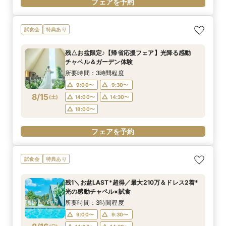
フェアを予約
試食会
特典あり
残△お盆限定♪【帰省応援フェア】光降る感動
チャペル＆ガーデン体験
所要時間：3時間程度
9:00〜
9:30〜
8/15
(
土
)
14:00〜
14:30〜
18:00〜
フェアを予約
試食会
特典あり
残1＼お盆LAST*超得／最大210万＆ドレス2着*
光の感動チャペル×試食
所要時間：3時間程度
9:00〜
9:30〜