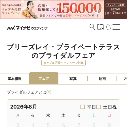
ブリーズレイ・プライベートテラス
のブライダルフェア
カップル応援キャンペーン対象
フェア
基本情報
写真
動画
プ
ブライダルフェアとは
2026年8月
平日
土日祝
月
火
水
木
金
土
日
3
4
5
6
7
8
9