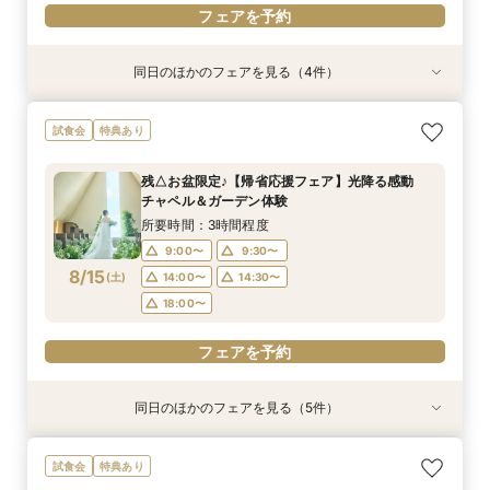
フェアを予約
同日のほかのフェアを見る（4件）
試食会
試食会
特典あり
特典あり
特典あり
特典あり
＼1軒目限定★3万ギフト付／ドレス＆挙式料プレ
【6名～30名の少人数婚】挙式＆会食Newプラ
【60分で完結】即決営業ナシで安心！気軽によ
【タイパ重視！60分で完結◎】オンラインで会
試食会
特典あり
ゼント×和牛試食
ン誕生！無料試食付
りみちツアー
場案内＆相談会
所要時間：3時間程度
所要時間：3時間程度
所要時間：1時間程度
所要時間：1時間程度
残△お盆限定♪【帰省応援フェア】光降る感動
12:00〜
12:00〜
11:00〜
11:00〜
12:00〜
12:00〜
13:00〜
13:00〜
チャペル＆ガーデン体験
8/14
8/14
8/14
8/14
(
(
(
(
金
金
金
金
)
)
)
)
14:00〜
14:00〜
15:00〜
15:00〜
16:00〜
16:00〜
16:00〜
16:00〜
所要時間：3時間程度
18:00〜
18:00〜
17:00〜
17:00〜
9:00〜
9:30〜
8/15
(
土
)
14:00〜
14:30〜
フェアを予約
フェアを予約
フェアを予約
フェアを予約
18:00〜
フェアを予約
同日のほかのフェアを見る（5件）
試食会
試食会
特典あり
特典あり
特典あり
特典あり
特典あり
＼1軒目限定★3万ギフト付／ドレス＆挙式料プレ
【6名～30名の少人数婚】挙式＆会食Newプラ
【タイパ重視！60分で完結◎】オンラインで会
【60分で完結】即決営業ナシで安心！気軽によ
【会場見学2件目以上◎】短縮90分Fair*雰囲気
試食会
特典あり
ゼント×和牛試食
ン誕生！無料試食付
場案内＆相談会
りみちツアー
比較×見積相談会