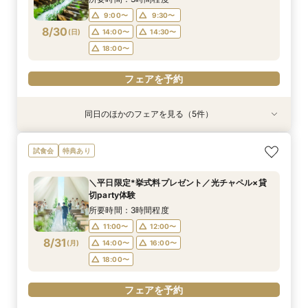
9:00〜
9:30〜
フェアを予約
フェアを予約
フェアを予約
フェアを予約
フェアを予約
8/30
(
日
)
14:00〜
14:30〜
18:00〜
フェアを予約
同日のほかのフェアを見る（5件）
試食会
試食会
特典あり
特典あり
特典あり
特典あり
特典あり
＼1軒目限定★3万ギフト付／ドレス＆挙式料プレ
【6名～30名の少人数婚】挙式＆会食Newプラ
【タイパ重視！60分で完結◎】オンラインで会
【会場見学2件目以上◎】短縮90分Fair*雰囲気
【60分で完結】即決営業ナシで安心！気軽によ
試食会
特典あり
ゼント×和牛試食
ン誕生！無料試食付
場案内＆相談会
比較×見積相談会
りみちツアー
所要時間：3時間程度
所要時間：3時間程度
所要時間：1時間程度
所要時間：1時間30分程度
所要時間：1時間程度
＼平日限定*挙式料プレゼント／光チャペル×貸
10:00〜
10:00〜
9:00〜
9:00〜
9:00〜
14:30〜
14:30〜
15:00〜
14:30〜
15:00〜
切party体験
8/30
8/30
8/30
8/30
8/30
(
(
(
(
(
日
日
日
日
日
)
)
)
)
)
18:00〜
18:00〜
18:00〜
18:30〜
所要時間：3時間程度
11:00〜
12:00〜
フェアを予約
フェアを予約
フェアを予約
フェアを予約
フェアを予約
8/31
(
月
)
14:00〜
16:00〜
18:00〜
フェアを予約