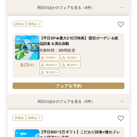
同日のほかのフェアを見る（4件）
試食会
試食会
特典あり
特典あり
特典あり
特典あり
＼1軒目限定★3万ギフト付／ドレス＆挙式料プレ
【6名～30名の少人数婚】挙式＆会食Newプラ
【60分で完結】即決営業ナシで安心！気軽によ
【タイパ重視！60分で完結◎】オンラインで会
試食会
特典あり
ゼント×和牛試食
ン誕生！無料試食付
りみちツアー
場案内＆相談会
所要時間：3時間程度
所要時間：3時間程度
所要時間：1時間程度
所要時間：1時間程度
【平日SP★最大210万特典】貸切ガーデン＆絶
12:00〜
12:00〜
11:00〜
11:00〜
12:00〜
12:00〜
13:00〜
13:00〜
品試食＆演出体験
8/31
8/31
8/31
8/31
(
(
(
(
月
月
月
月
)
)
)
)
14:00〜
14:00〜
15:00〜
15:00〜
16:00〜
16:00〜
16:00〜
16:00〜
所要時間：3時間程度
18:00〜
18:00〜
17:00〜
17:00〜
11:00〜
12:00〜
9/3
(
木
)
14:00〜
16:00〜
フェアを予約
フェアを予約
フェアを予約
フェアを予約
18:00〜
フェアを予約
同日のほかのフェアを見る（5件）
試食会
試食会
特典あり
特典あり
特典あり
特典あり
特典あり
＼1軒目限定★3万ギフト付／ドレス＆挙式料プレ
【6名～30名の少人数婚】挙式＆会食Newプラ
＼凝縮90分！日程仮予約も可／お出かけの間に
【60分で完結】即決営業ナシで安心！気軽によ
【タイパ重視！60分で完結◎】オンラインで会
試食会
特典あり
ゼント×和牛試食
ン誕生！無料試食付
クイック相談会♪
りみちツアー
場案内＆相談会
所要時間：3時間程度
所要時間：3時間程度
所要時間：1時間30分程度
所要時間：1時間程度
所要時間：1時間程度
【平日BIG*3万ギフト】こだわり試食×憧れドレ
12:00〜
12:00〜
11:00〜
11:00〜
11:00〜
12:00〜
12:00〜
12:00〜
13:00〜
13:00〜