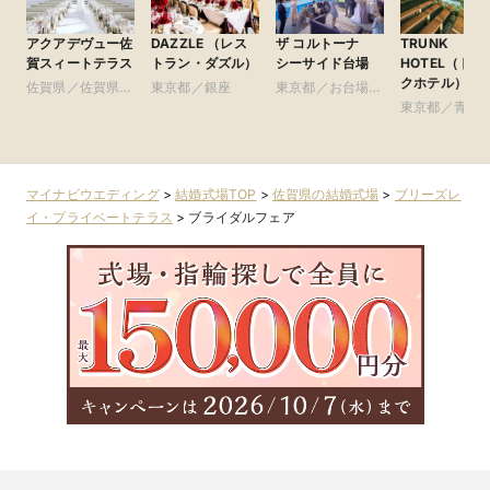
アクアデヴュー佐
DAZZLE （レス
ザ コルトーナ
TRUNK
賀スィートテラス
トラン・ダズル）
シーサイド台場
HOTEL（トラ
クホテル）
佐賀県／佐賀県全
東京都／銀座
東京都／お台場・
域
豊洲・竹芝・晴海
東京都／青山
周辺の東京ベイエ
参道・渋谷・
リア
マイナビウエディング
>
結婚式場TOP
>
佐賀県の結婚式場
>
ブリーズレ
イ・プライベートテラス
>
ブライダルフェア