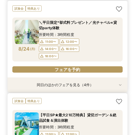
＼1軒目限定★3万ギフト付／ドレス＆挙式料プレ
【6名～30名の少人数婚】挙式＆会食Newプラ
【タイパ重視！60分で完結◎】オンラインで会
【会場見学2件目以上◎】短縮90分Fair*雰囲気
【60分で完結】即決営業ナシで安心！気軽によ
試食会
特典あり
ゼント×和牛試食
ン誕生！無料試食付
場案内＆相談会
比較×見積相談会
りみちツアー
所要時間：3時間程度
所要時間：3時間程度
所要時間：1時間程度
所要時間：1時間30分程度
所要時間：1時間程度
＼平日限定*挙式料プレゼント／光チャペル×貸
10:00〜
10:00〜
9:00〜
9:00〜
9:00〜
14:30〜
14:30〜
15:00〜
14:30〜
15:00〜
切party体験
8/23
8/23
8/23
8/23
8/23
(
(
(
(
(
日
日
日
日
日
)
)
)
)
)
18:00〜
18:00〜
18:00〜
18:30〜
所要時間：3時間程度
11:00〜
12:00〜
フェアを予約
フェアを予約
フェアを予約
フェアを予約
フェアを予約
8/24
(
月
)
14:00〜
16:00〜
18:00〜
フェアを予約
同日のほかのフェアを見る（4件）
試食会
試食会
特典あり
特典あり
特典あり
特典あり
＼1軒目限定★3万ギフト付／ドレス＆挙式料プレ
【6名～30名の少人数婚】挙式＆会食Newプラ
【60分で完結】即決営業ナシで安心！気軽によ
【タイパ重視！60分で完結◎】オンラインで会
試食会
特典あり
ゼント×和牛試食
ン誕生！無料試食付
りみちツアー
場案内＆相談会
所要時間：3時間程度
所要時間：3時間程度
所要時間：1時間程度
所要時間：1時間程度
【平日SP★最大210万特典】貸切ガーデン＆絶
12:00〜
12:00〜
11:00〜
11:00〜
12:00〜
12:00〜
13:00〜
13:00〜
品試食＆演出体験
8/24
8/24
8/24
8/24
(
(
(
(
月
月
月
月
)
)
)
)
14:00〜
14:00〜
15:00〜
15:00〜
16:00〜
16:00〜
16:00〜
16:00〜
所要時間：3時間程度
18:00〜
18:00〜
17:00〜
17:00〜
11:00〜
12:00〜