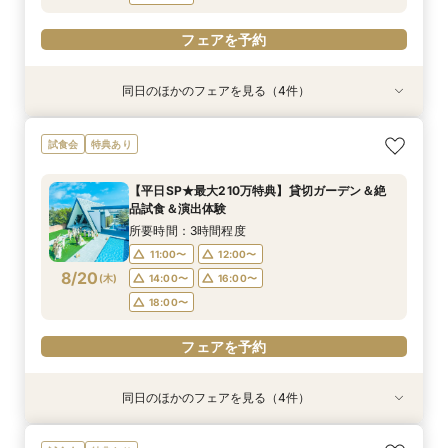
フェアを予約
同日のほかのフェアを見る（4件）
試食会
試食会
特典あり
特典あり
特典あり
特典あり
＼1軒目限定★3万ギフト付／ドレス＆挙式料プレ
【6名～30名の少人数婚】挙式＆会食Newプラ
【60分で完結】即決営業ナシで安心！気軽によ
【タイパ重視！60分で完結◎】オンラインで会
試食会
特典あり
ゼント×和牛試食
ン誕生！無料試食付
りみちツアー
場案内＆相談会
所要時間：3時間程度
所要時間：3時間程度
所要時間：1時間程度
所要時間：1時間程度
【平日SP★最大210万特典】貸切ガーデン＆絶
12:00〜
12:00〜
11:00〜
11:00〜
12:00〜
12:00〜
13:00〜
13:00〜
品試食＆演出体験
8/17
8/17
8/17
8/17
(
(
(
(
月
月
月
月
)
)
)
)
14:00〜
14:00〜
15:00〜
15:00〜
16:00〜
16:00〜
16:00〜
16:00〜
所要時間：3時間程度
18:00〜
18:00〜
17:00〜
17:00〜
11:00〜
12:00〜
8/20
(
木
)
14:00〜
16:00〜
フェアを予約
フェアを予約
フェアを予約
フェアを予約
18:00〜
フェアを予約
同日のほかのフェアを見る（4件）
試食会
試食会
特典あり
特典あり
特典あり
特典あり
＼1軒目限定★3万ギフト付／ドレス＆挙式料プレ
【6名～30名の少人数婚】挙式＆会食Newプラ
【60分で完結】即決営業ナシで安心！気軽によ
【タイパ重視！60分で完結◎】オンラインで会