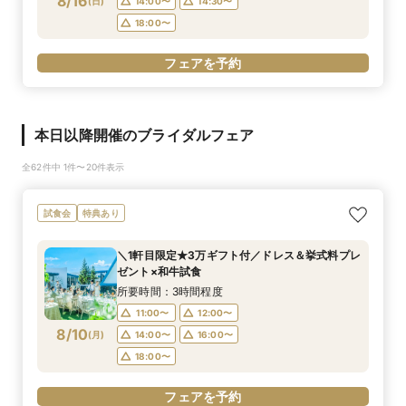
8/16
(
日
)
14:00〜
14:30〜
18:00〜
フェアを予約
本日以降開催のブライダルフェア
全62件中 1件〜20件表示
試食会
特典あり
＼1軒目限定★3万ギフト付／ドレス＆挙式料プレ
ゼント×和牛試食
所要時間：3時間程度
11:00〜
12:00〜
8/10
(
月
)
14:00〜
16:00〜
18:00〜
フェアを予約