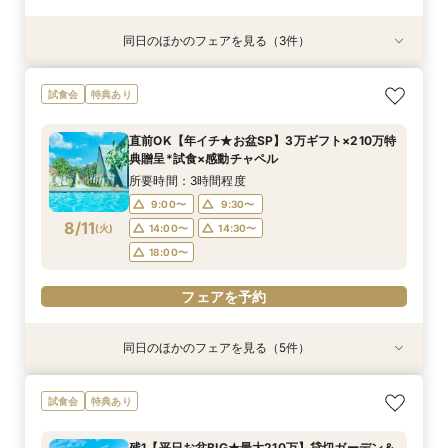
同日のほかのフェアを見る（3件）
試食会
特典あり
特典あり
特典あり
【6名～30名の少人数婚】挙式＆会食Newプラ
【60分で完結】即決営業ナシで安心！気軽によ
【タイパ重視！60分で完結◎】オンラインで会
試食会
特典あり
ン誕生！無料試食付
りみちツアー
場案内＆相談会
所要時間：3時間程度
所要時間：1時間程度
所要時間：1時間程度
直前OK【年イチ★お盆SP】3万ギフト×210万特
12:00〜
12:00〜
11:00〜
12:00〜
13:00〜
13:00〜
典贈呈*試食×感動チャペル
8/10
8/10
8/10
(
(
(
月
月
月
)
)
)
14:00〜
15:00〜
15:00〜
16:00〜
16:00〜
16:00〜
所要時間：3時間程度
18:00〜
17:00〜
17:00〜
9:00〜
9:30〜
8/11
(
火
)
14:00〜
14:30〜
フェアを予約
フェアを予約
フェアを予約
18:00〜
フェアを予約
同日のほかのフェアを見る（5件）
試食会
試食会
特典あり
特典あり
特典あり
特典あり
特典あり
＼1軒目限定★3万ギフト付／ドレス＆挙式料プレ
【6名～30名の少人数婚】挙式＆会食Newプラ
【タイパ重視！60分で完結◎】オンラインで会
【会場見学2件目以上◎】短縮90分Fair*雰囲気
【60分で完結】即決営業ナシで安心！気軽によ
試食会
特典あり
ゼント×和牛試食
ン誕生！無料試食付
場案内＆相談会
比較×見積相談会
りみちツアー
所要時間：3時間程度
所要時間：3時間程度
所要時間：1時間程度
所要時間：1時間30分程度
所要時間：1時間程度
残1【平日お盆BIG★最大210万】貸切ガーデン＆