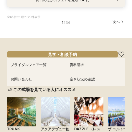
試食会
試食会
特典あり
特典あり
特典あり
特典あり
＼1軒目限定★3万ギフト付／ドレス＆挙式料プレ
【6名～30名の少人数婚】挙式＆会食Newプラ
【60分で完結】即決営業ナシで安心！気軽によ
【タイパ重視！60分で完結◎】オンラインで会
全65件中 1件〜20件表示
ゼント×和牛試食
ン誕生！無料試食付
りみちツアー
場案内＆相談会
次へ
1
2
3
4
所要時間：3時間程度
所要時間：3時間程度
所要時間：1時間程度
所要時間：1時間程度
12:00〜
12:00〜
11:00〜
11:00〜
12:00〜
12:00〜
13:00〜
13:00〜
8/31
8/31
8/31
8/31
(
(
(
(
月
月
月
月
)
)
)
)
14:00〜
14:00〜
15:00〜
15:00〜
16:00〜
16:00〜
16:00〜
16:00〜
18:00〜
18:00〜
17:00〜
17:00〜
見学・相談予約
フェアを予約
フェアを予約
フェアを予約
フェアを予約
ブライダルフェア一覧
資料請求
お問い合わせ
空き状況の確認
この式場を見ている人にオススメ
TRUNK
アクアデヴュー佐
DAZZLE （レス
ザ コルトーナ