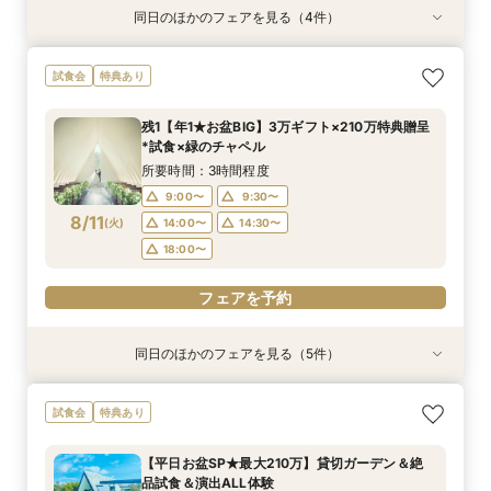
同日のほかのフェアを見る（4件）
試食会
試食会
特典あり
特典あり
特典あり
特典あり
＼1軒目限定★3万ギフト付／ドレス＆挙式料プレ
【6名～30名の少人数婚】挙式＆会食Newプラ
【60分で完結】即決営業ナシで安心！気軽によ
【タイパ重視！60分で完結◎】オンラインで会
試食会
特典あり
ゼント×和牛試食
ン誕生！無料試食付
りみちツアー
場案内＆相談会
所要時間：3時間程度
所要時間：3時間程度
所要時間：1時間程度
所要時間：1時間程度
残1【年1★お盆BIG】3万ギフト×210万特典贈呈
12:00〜
12:00〜
11:00〜
11:00〜
12:00〜
12:00〜
13:00〜
13:00〜
*試食×緑のチャペル
8/10
8/10
8/10
8/10
(
(
(
(
月
月
月
月
)
)
)
)
14:00〜
14:00〜
15:00〜
15:00〜
16:00〜
16:00〜
16:00〜
16:00〜
所要時間：3時間程度
18:00〜
18:00〜
17:00〜
17:00〜
9:00〜
9:30〜
8/11
(
火
)
14:00〜
14:30〜
フェアを予約
フェアを予約
フェアを予約
フェアを予約
18:00〜
フェアを予約
同日のほかのフェアを見る（5件）
試食会
試食会
特典あり
特典あり
特典あり
特典あり
特典あり
＼1軒目限定★3万ギフト付／ドレス＆挙式料プレ
【6名～30名の少人数婚】挙式＆会食Newプラ
【タイパ重視！60分で完結◎】オンラインで会
【会場見学2件目以上◎】短縮90分Fair*雰囲気
【60分で完結】即決営業ナシで安心！気軽によ
試食会
特典あり
ゼント×和牛試食
ン誕生！無料試食付
場案内＆相談会
比較×見積相談会
りみちツアー
所要時間：3時間程度
所要時間：3時間程度
所要時間：1時間程度
所要時間：1時間30分程度
所要時間：1時間程度
【平日お盆SP★最大210万】貸切ガーデン＆絶
10:00〜
10:00〜
9:00〜
9:00〜
9:00〜
14:30〜
14:30〜
15:00〜
14:30〜
15:00〜
品試食＆演出ALL体験