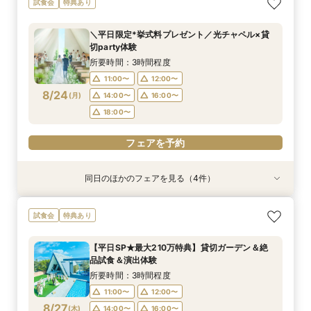
試食会
特典あり
ゼント×和牛試食
ン誕生！無料試食付
場案内＆相談会
比較×見積相談会
りみちツアー
所要時間：3時間程度
所要時間：3時間程度
所要時間：1時間程度
所要時間：1時間30分程度
所要時間：1時間程度
＼平日限定*挙式料プレゼント／光チャペル×貸
10:00〜
10:00〜
9:00〜
9:00〜
9:00〜
14:30〜
14:30〜
15:00〜
14:30〜
15:00〜
切party体験
8/23
8/23
8/23
8/23
8/23
(
(
(
(
(
日
日
日
日
日
)
)
)
)
)
18:00〜
18:00〜
18:00〜
18:30〜
所要時間：3時間程度
11:00〜
12:00〜
フェアを予約
フェアを予約
フェアを予約
フェアを予約
フェアを予約
8/24
(
月
)
14:00〜
16:00〜
18:00〜
フェアを予約
同日のほかのフェアを見る（4件）
試食会
試食会
特典あり
特典あり
特典あり
特典あり
＼1軒目限定★3万ギフト付／ドレス＆挙式料プレ
【6名～30名の少人数婚】挙式＆会食Newプラ
【60分で完結】即決営業ナシで安心！気軽によ
【タイパ重視！60分で完結◎】オンラインで会
試食会
特典あり
ゼント×和牛試食
ン誕生！無料試食付
りみちツアー
場案内＆相談会
所要時間：3時間程度
所要時間：3時間程度
所要時間：1時間程度
所要時間：1時間程度
【平日SP★最大210万特典】貸切ガーデン＆絶
12:00〜
12:00〜
11:00〜
11:00〜
12:00〜
12:00〜
13:00〜
13:00〜
品試食＆演出体験
8/24
8/24
8/24
8/24
(
(
(
(
月
月
月
月
)
)
)
)
14:00〜
14:00〜
15:00〜
15:00〜
16:00〜
16:00〜
16:00〜
16:00〜
所要時間：3時間程度
18:00〜
18:00〜
17:00〜
17:00〜
11:00〜
12:00〜
8/27
(
木
)
14:00〜
16:00〜