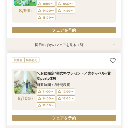
9:00〜
9:30〜
フェアを予約
フェアを予約
フェアを予約
フェアを予約
フェアを予約
8/9
(
日
)
14:00〜
14:30〜
18:00〜
フェアを予約
同日のほかのフェアを見る（5件）
試食会
試食会
特典あり
特典あり
特典あり
特典あり
特典あり
＼1軒目限定★3万ギフト付／ドレス＆挙式料プレ
【6名～30名の少人数婚】挙式＆会食Newプラ
【タイパ重視！60分で完結◎】オンラインで会
【会場見学2件目以上◎】短縮90分Fair*雰囲気
【60分で完結】即決営業ナシで安心！気軽によ
試食会
特典あり
ゼント×和牛試食
ン誕生！無料試食付
場案内＆相談会
比較×見積相談会
りみちツアー
所要時間：3時間程度
所要時間：3時間程度
所要時間：1時間程度
所要時間：1時間30分程度
所要時間：1時間程度
＼お盆限定*挙式料プレゼント／光チャペル×貸
10:00〜
10:00〜
9:00〜
9:00〜
9:00〜
14:30〜
14:30〜
15:00〜
14:30〜
15:00〜
切party体験
8/9
8/9
8/9
8/9
8/9
(
(
(
(
(
日
日
日
日
日
)
)
)
)
)
18:00〜
18:00〜
18:00〜
18:30〜
所要時間：3時間程度
11:00〜
12:00〜
フェアを予約
フェアを予約
フェアを予約
フェアを予約
フェアを予約
8/10
(
月
)
14:00〜
16:00〜
18:00〜
フェアを予約