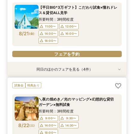
所要時間：3時間程度
所要時間：3時間程度
所要時間：1時間程度
所要時間：1時間程度
【平日BIG*3万ギフト】こだわり試食×憧れドレ
12:00〜
12:00〜
11:00〜
11:00〜
12:00〜
12:00〜
13:00〜
13:00〜
ス＆貸切ALL見学
8/20
8/20
8/20
8/20
(
(
(
(
木
木
木
木
)
)
)
)
14:00〜
14:00〜
15:00〜
15:00〜
16:00〜
16:00〜
16:00〜
16:00〜
所要時間：3時間程度
18:00〜
18:00〜
17:00〜
17:00〜
11:00〜
12:00〜
8/21
(
金
)
14:00〜
16:00〜
フェアを予約
フェアを予約
フェアを予約
フェアを予約
18:00〜
フェアを予約
同日のほかのフェアを見る（4件）
試食会
試食会
特典あり
特典あり
特典あり
特典あり
＼1軒目限定★3万ギフト付／ドレス＆挙式料プレ
【6名～30名の少人数婚】挙式＆会食Newプラ
【60分で完結】即決営業ナシで安心！気軽によ
【タイパ重視！60分で完結◎】オンラインで会
試食会
特典あり
ゼント×和牛試食
ン誕生！無料試食付
りみちツアー
場案内＆相談会
所要時間：3時間程度
所要時間：3時間程度
所要時間：1時間程度
所要時間：1時間程度
＼夜の煌めき／光のマッピング×幻想的な貸切
12:00〜
12:00〜
11:00〜
11:00〜
12:00〜
12:00〜
13:00〜
13:00〜
ガーデン×無料試食
8/21
8/21
8/21
8/21
(
(
(
(
金
金
金
金
)
)
)
)
14:00〜
14:00〜
15:00〜
15:00〜
16:00〜
16:00〜
16:00〜
16:00〜
所要時間：3時間程度
18:00〜
18:00〜
17:00〜
17:00〜
9:00〜
9:30〜
8/22
(
土
)
14:00〜
14:30〜
フェアを予約
フェアを予約
フェアを予約
フェアを予約
18:00〜