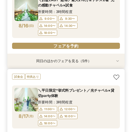
10:00〜
10:30〜
9:00〜
9:00〜
9:00〜
14:30〜
14:30〜
15:00〜
14:30〜
15:30〜
の感動チャペル×試食
8/15
8/15
8/15
8/15
8/15
(
(
(
(
(
土
土
土
土
土
)
)
)
)
)
18:00〜
18:00〜
18:00〜
18:30〜
所要時間：3時間程度
9:00〜
9:30〜
フェアを予約
フェアを予約
フェアを予約
フェアを予約
フェアを予約
8/16
(
日
)
14:00〜
14:30〜
18:00〜
フェアを予約
同日のほかのフェアを見る（5件）
試食会
試食会
特典あり
特典あり
特典あり
特典あり
特典あり
＼1軒目限定★3万ギフト付／ドレス＆挙式料プレ
【6名～30名の少人数婚】挙式＆会食Newプラ
【タイパ重視！60分で完結◎】オンラインで会
【会場見学2件目以上◎】短縮90分Fair*雰囲気
【60分で完結】即決営業ナシで安心！気軽によ
試食会
特典あり
ゼント×和牛試食
ン誕生！無料試食付
場案内＆相談会
比較×見積相談会
りみちツアー
所要時間：3時間程度
所要時間：3時間程度
所要時間：1時間程度
所要時間：1時間30分程度
所要時間：1時間程度
＼平日限定*挙式料プレゼント／光チャペル×貸
10:00〜
10:00〜
9:00〜
9:00〜
9:00〜
14:30〜
14:30〜
15:00〜
14:30〜
15:00〜
切party体験
8/16
8/16
8/16
8/16
8/16
(
(
(
(
(
日
日
日
日
日
)
)
)
)
)
18:00〜
18:00〜
18:00〜
18:30〜
所要時間：3時間程度
11:00〜
12:00〜
フェアを予約
フェアを予約
フェアを予約
フェアを予約
フェアを予約
8/17
(
月
)
14:00〜
16:00〜
18:00〜