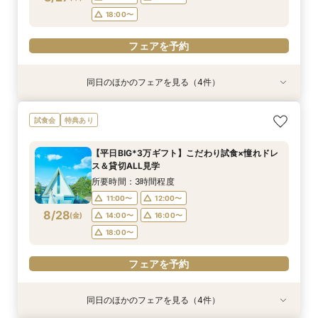
フェアを予約
フェアを予約
フェアを予約
フェアを予約
18:00〜
フェアを予約
同日のほかのフェアを見る（4件）
試食会
試食会
特典あり
特典あり
特典あり
特典あり
＼1軒目限定★3万ギフト付／ドレス＆挙式料プレ
【6名～30名の少人数婚】挙式＆会食Newプラ
【60分で完結】即決営業ナシで安心！気軽によ
【タイパ重視！60分で完結◎】オンラインで会
試食会
特典あり
ゼント×和牛試食
ン誕生！無料試食付
りみちツアー
場案内＆相談会
所要時間：3時間程度
所要時間：3時間程度
所要時間：1時間程度
所要時間：1時間程度
【平日BIG*3万ギフト】こだわり試食×憧れドレ
12:00〜
12:00〜
11:00〜
11:00〜
12:00〜
12:00〜
13:00〜
13:00〜
ス＆貸切ALL見学
8/27
8/27
8/27
8/27
(
(
(
(
木
木
木
木
)
)
)
)
14:00〜
14:00〜
15:00〜
15:00〜
16:00〜
16:00〜
16:00〜
16:00〜
所要時間：3時間程度
18:00〜
18:00〜
17:00〜
17:00〜
11:00〜
12:00〜
8/28
(
金
)
14:00〜
16:00〜
フェアを予約
フェアを予約
フェアを予約
フェアを予約
18:00〜
フェアを予約
同日のほかのフェアを見る（4件）
試食会
試食会
特典あり
特典あり
特典あり
特典あり