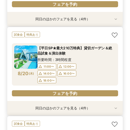
フェアを予約
同日のほかのフェアを見る（4件）
試食会
試食会
特典あり
特典あり
特典あり
特典あり
＼1軒目限定★3万ギフト付／ドレス＆挙式料プレ
【6名～30名の少人数婚】挙式＆会食Newプラ
【60分で完結】即決営業ナシで安心！気軽によ
【タイパ重視！60分で完結◎】オンラインで会
試食会
特典あり
ゼント×和牛試食
ン誕生！無料試食付
りみちツアー
場案内＆相談会
所要時間：3時間程度
所要時間：3時間程度
所要時間：1時間程度
所要時間：1時間程度
【平日SP★最大210万特典】貸切ガーデン＆絶
12:00〜
12:00〜
11:00〜
11:00〜
12:00〜
12:00〜
13:00〜
13:00〜
品試食＆演出体験
8/17
8/17
8/17
8/17
(
(
(
(
月
月
月
月
)
)
)
)
14:00〜
14:00〜
15:00〜
15:00〜
16:00〜
16:00〜
16:00〜
16:00〜
所要時間：3時間程度
18:00〜
18:00〜
17:00〜
17:00〜
11:00〜
12:00〜
8/20
(
木
)
14:00〜
16:00〜
フェアを予約
フェアを予約
フェアを予約
フェアを予約
18:00〜
フェアを予約
同日のほかのフェアを見る（4件）
試食会
試食会
特典あり
特典あり
特典あり
特典あり
＼1軒目限定★3万ギフト付／ドレス＆挙式料プレ
【6名～30名の少人数婚】挙式＆会食Newプラ
【60分で完結】即決営業ナシで安心！気軽によ
【タイパ重視！60分で完結◎】オンラインで会
試食会
特典あり
ゼント×和牛試食
ン誕生！無料試食付
りみちツアー
場案内＆相談会