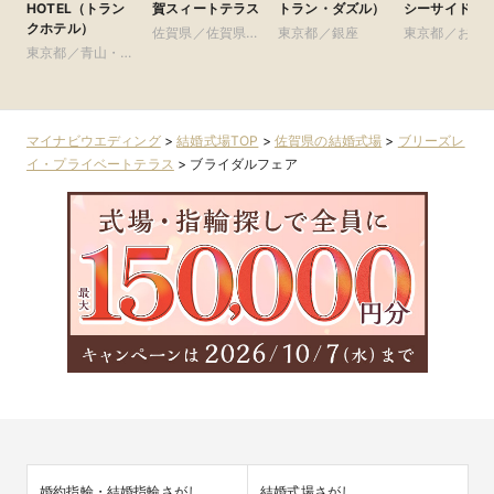
HOTEL（トラン
賀スィートテラス
トラン・ダズル）
シーサイド台
クホテル）
佐賀県／佐賀県全
東京都／銀座
東京都／お台
東京都／青山・表
域
豊洲・竹芝・
参道・渋谷・原宿
周辺の東京ベ
リア
マイナビウエディング
>
結婚式場TOP
>
佐賀県の結婚式場
>
ブリーズレ
イ・プライベートテラス
>
ブライダルフェア
婚約指輪・結婚指輪さがし
結婚式場さがし