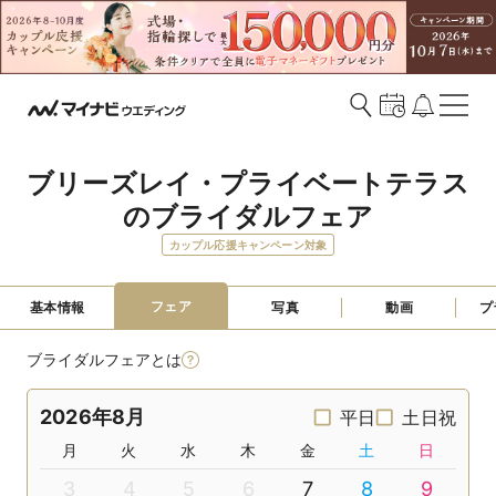
ブリーズレイ・プライベートテラス
のブライダルフェア
カップル応援キャンペーン対象
フェア
基本情報
写真
動画
プ
ブライダルフェアとは
2026年8月
平日
土日祝
月
火
水
木
金
土
日
3
4
5
6
7
8
9