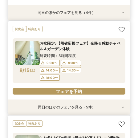
同日のほかのフェアを見る（4件）
試食会
試食会
特典あり
特典あり
特典あり
特典あり
＼1軒目限定★3万ギフト付／ドレス＆挙式料プレ
【6名～30名の少人数婚】挙式＆会食Newプラ
【60分で完結】即決営業ナシで安心！気軽によ
【タイパ重視！60分で完結◎】オンラインで会
試食会
特典あり
ゼント×和牛試食
ン誕生！無料試食付
りみちツアー
場案内＆相談会
所要時間：3時間程度
所要時間：3時間程度
所要時間：1時間程度
所要時間：1時間程度
お盆限定♪【帰省応援フェア】光降る感動チャペ
12:00〜
12:00〜
11:00〜
11:00〜
12:00〜
12:00〜
13:00〜
13:00〜
ル＆ガーデン体験
8/14
8/14
8/14
8/14
(
(
(
(
金
金
金
金
)
)
)
)
14:00〜
14:00〜
15:00〜
15:00〜
16:00〜
16:00〜
16:00〜
16:00〜
所要時間：3時間程度
18:00〜
18:00〜
17:00〜
17:00〜
9:00〜
9:30〜
8/15
(
土
)
14:00〜
14:30〜
フェアを予約
フェアを予約
フェアを予約
フェアを予約
18:00〜
フェアを予約
同日のほかのフェアを見る（5件）
試食会
試食会
特典あり
特典あり
特典あり
特典あり
特典あり
＼1軒目限定★3万ギフト付／ドレス＆挙式料プレ
【6名～30名の少人数婚】挙式＆会食Newプラ
【タイパ重視！60分で完結◎】オンラインで会
【60分で完結】即決営業ナシで安心！気軽によ
【会場見学2件目以上◎】短縮90分Fair*雰囲気
試食会
特典あり
ゼント×和牛試食
ン誕生！無料試食付
場案内＆相談会
りみちツアー
比較×見積相談会
所要時間：3時間程度
所要時間：3時間程度
所要時間：1時間程度
所要時間：1時間程度
所要時間：1時間30分程度
＼お盆LAST*超得／最大210万＆ドレス2着*光