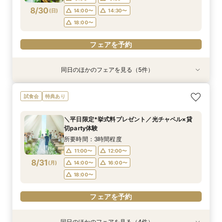
フェアを予約
フェアを予約
フェアを予約
フェアを予約
フェアを予約
8/30
(
日
)
14:00〜
14:30〜
18:00〜
フェアを予約
同日のほかのフェアを見る（5件）
試食会
試食会
特典あり
特典あり
特典あり
特典あり
特典あり
＼1軒目限定★3万ギフト付／ドレス＆挙式料プレ
【6名～30名の少人数婚】挙式＆会食Newプラ
【タイパ重視！60分で完結◎】オンラインで会
【会場見学2件目以上◎】短縮90分Fair*雰囲気
【60分で完結】即決営業ナシで安心！気軽によ
試食会
特典あり
ゼント×和牛試食
ン誕生！無料試食付
場案内＆相談会
比較×見積相談会
りみちツアー
所要時間：3時間程度
所要時間：3時間程度
所要時間：1時間程度
所要時間：1時間30分程度
所要時間：1時間程度
＼平日限定*挙式料プレゼント／光チャペル×貸
10:00〜
10:00〜
9:00〜
9:00〜
9:00〜
14:30〜
14:30〜
15:00〜
14:30〜
15:00〜
切party体験
8/30
8/30
8/30
8/30
8/30
(
(
(
(
(
日
日
日
日
日
)
)
)
)
)
18:00〜
18:00〜
18:00〜
18:30〜
所要時間：3時間程度
11:00〜
12:00〜
フェアを予約
フェアを予約
フェアを予約
フェアを予約
フェアを予約
8/31
(
月
)
14:00〜
16:00〜
18:00〜
フェアを予約
同日のほかのフェアを見る（4件）