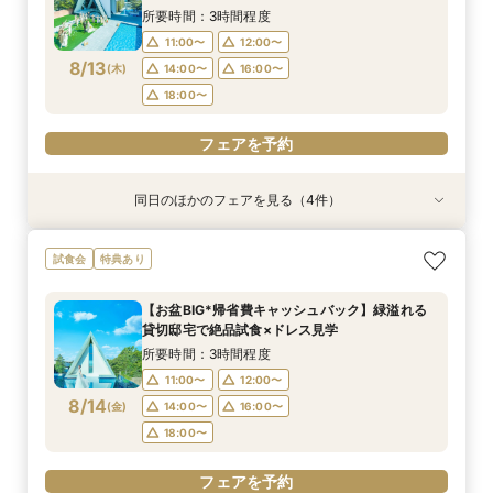
8/11
8/11
8/11
8/11
8/11
(
(
(
(
(
火
火
火
火
火
)
)
)
)
)
18:00〜
18:00〜
18:00〜
18:30〜
所要時間：3時間程度
11:00〜
12:00〜
フェアを予約
フェアを予約
フェアを予約
フェアを予約
フェアを予約
8/13
(
木
)
14:00〜
16:00〜
18:00〜
フェアを予約
同日のほかのフェアを見る（4件）
試食会
試食会
特典あり
特典あり
特典あり
特典あり
＼1軒目限定★3万ギフト付／ドレス＆挙式料プレ
【6名～30名の少人数婚】挙式＆会食Newプラ
【60分で完結】即決営業ナシで安心！気軽によ
【タイパ重視！60分で完結◎】オンラインで会
試食会
特典あり
ゼント×和牛試食
ン誕生！無料試食付
りみちツアー
場案内＆相談会
所要時間：3時間程度
所要時間：3時間程度
所要時間：1時間程度
所要時間：1時間程度
【お盆BIG*帰省費キャッシュバック】緑溢れる
12:00〜
12:00〜
11:00〜
11:00〜
12:00〜
12:00〜
13:00〜
13:00〜
貸切邸宅で絶品試食×ドレス見学
8/13
8/13
8/13
8/13
(
(
(
(
木
木
木
木
)
)
)
)
14:00〜
14:00〜
15:00〜
15:00〜
16:00〜
16:00〜
16:00〜
16:00〜
所要時間：3時間程度
18:00〜
18:00〜
17:00〜
17:00〜
11:00〜
12:00〜
8/14
(
金
)
14:00〜
16:00〜
フェアを予約
フェアを予約
フェアを予約
フェアを予約
18:00〜
フェアを予約