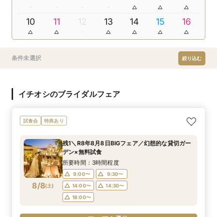
10
11
12
13
14
15
16
条件未選択
絞り込む
イチオシのブライダルフェア
試食会
特典あり
残1＼R8年8月8日BIGフェア／幻想的な貸切ガー
デン×無料試食
所要時間：3時間程度
9:00〜
9:30〜
8/8
(
土
)
14:00〜
14:30〜
18:00〜