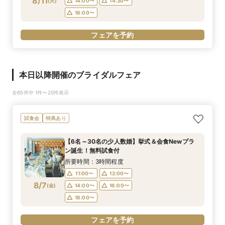
8/11
(
火
)
14:00〜
14:30〜
18:00〜
フェアを予約
本日以降開催のブライダルフェア
全65件中 1件〜20件表示
試食会
特典あり
【6名～30名の少人数婚】挙式＆会食Newプラ
ン誕生！無料試食付
所要時間：3時間程度
11:00〜
12:00〜
8/7
(
金
)
14:00〜
16:00〜
18:00〜
フェアを予約