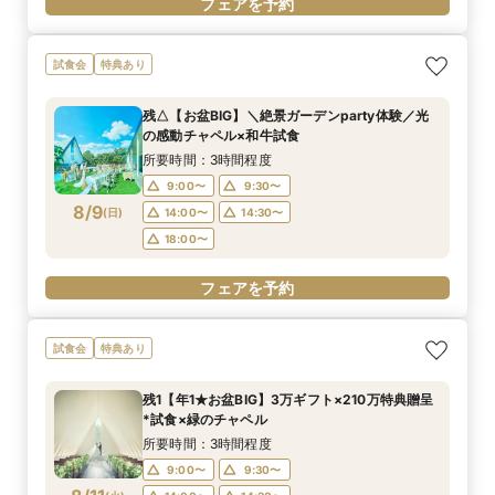
フェアを予約
試食会
特典あり
残△【お盆BIG】＼絶景ガーデンparty体験／光
の感動チャペル×和牛試食
所要時間：3時間程度
9:00〜
9:30〜
8/9
(
日
)
14:00〜
14:30〜
18:00〜
フェアを予約
試食会
特典あり
残1【年1★お盆BIG】3万ギフト×210万特典贈呈
*試食×緑のチャペル
所要時間：3時間程度
9:00〜
9:30〜