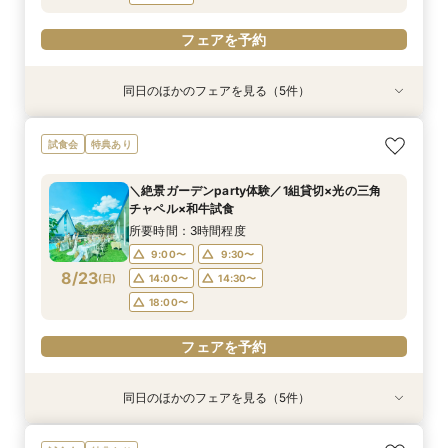
フェアを予約
同日のほかのフェアを見る（5件）
試食会
試食会
特典あり
特典あり
特典あり
特典あり
特典あり
＼1軒目限定★3万ギフト付／ドレス＆挙式料プレ
【6名～30名の少人数婚】挙式＆会食Newプラ
【タイパ重視！60分で完結◎】オンラインで会
【60分で完結】即決営業ナシで安心！気軽によ
【会場見学2件目以上◎】短縮90分Fair*雰囲気
試食会
特典あり
ゼント×和牛試食
ン誕生！無料試食付
場案内＆相談会
りみちツアー
比較×見積相談会
所要時間：3時間程度
所要時間：3時間程度
所要時間：1時間程度
所要時間：1時間程度
所要時間：1時間30分程度
＼絶景ガーデンparty体験／1組貸切×光の三角
10:00〜
10:30〜
9:00〜
9:00〜
9:00〜
14:30〜
14:30〜
15:00〜
14:30〜
15:30〜
チャペル×和牛試食
8/22
8/22
8/22
8/22
8/22
(
(
(
(
(
土
土
土
土
土
)
)
)
)
)
18:00〜
18:00〜
18:00〜
18:30〜
所要時間：3時間程度
9:00〜
9:30〜
フェアを予約
フェアを予約
フェアを予約
フェアを予約
フェアを予約
8/23
(
日
)
14:00〜
14:30〜
18:00〜
フェアを予約
同日のほかのフェアを見る（5件）
試食会
試食会
特典あり
特典あり
特典あり
特典あり
特典あり
＼1軒目限定★3万ギフト付／ドレス＆挙式料プレ
【6名～30名の少人数婚】挙式＆会食Newプラ
【タイパ重視！60分で完結◎】オンラインで会
【会場見学2件目以上◎】短縮90分Fair*雰囲気
【60分で完結】即決営業ナシで安心！気軽によ