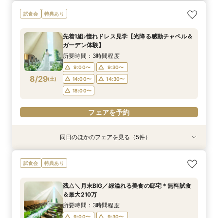
＼1軒目限定★3万ギフト付／ドレス＆挙式料プレ
【6名～30名の少人数婚】挙式＆会食Newプラ
【60分で完結】即決営業ナシで安心！気軽によ
【タイパ重視！60分で完結◎】オンラインで会
試食会
特典あり
ゼント×和牛試食
ン誕生！無料試食付
りみちツアー
場案内＆相談会
所要時間：3時間程度
所要時間：3時間程度
所要時間：1時間程度
所要時間：1時間程度
先着1組♪憧れドレス見学【光降る感動チャペル＆
12:00〜
12:00〜
11:00〜
11:00〜
12:00〜
12:00〜
13:00〜
13:00〜
ガーデン体験】
8/28
8/28
8/28
8/28
(
(
(
(
金
金
金
金
)
)
)
)
14:00〜
14:00〜
15:00〜
15:00〜
16:00〜
16:00〜
16:00〜
16:00〜
所要時間：3時間程度
18:00〜
18:00〜
17:00〜
17:00〜
9:00〜
9:30〜
8/29
(
土
)
14:00〜
14:30〜
フェアを予約
フェアを予約
フェアを予約
フェアを予約
18:00〜
フェアを予約
同日のほかのフェアを見る（5件）
試食会
試食会
特典あり
特典あり
特典あり
特典あり
特典あり
＼1軒目限定★3万ギフト付／ドレス＆挙式料プレ
【6名～30名の少人数婚】挙式＆会食Newプラ
【タイパ重視！60分で完結◎】オンラインで会
【60分で完結】即決営業ナシで安心！気軽によ
【会場見学2件目以上◎】短縮90分Fair*雰囲気
試食会
特典あり
ゼント×和牛試食
ン誕生！無料試食付
場案内＆相談会
りみちツアー
比較×見積相談会
所要時間：3時間程度
所要時間：3時間程度
所要時間：1時間程度
所要時間：1時間程度
所要時間：1時間30分程度
残△＼月末BIG／緑溢れる美食の邸宅＊無料試食
10:00〜
10:30〜
9:00〜
9:00〜
9:00〜
14:30〜
14:30〜
15:00〜
14:30〜
15:30〜
＆最大210万
8/29
8/29
8/29
8/29
8/29
(
(
(
(
(
土
土
土
土
土
)
)
)
)
)
18:00〜
18:00〜
18:00〜
18:30〜
所要時間：3時間程度
9:00〜
9:30〜