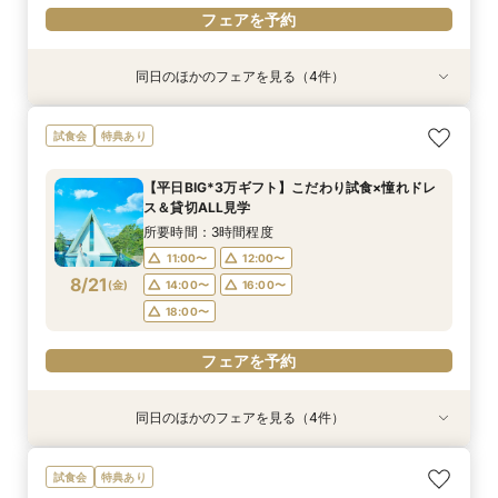
フェアを予約
同日のほかのフェアを見る（4件）
試食会
試食会
特典あり
特典あり
特典あり
特典あり
＼1軒目限定★3万ギフト付／ドレス＆挙式料プレ
【6名～30名の少人数婚】挙式＆会食Newプラ
【60分で完結】即決営業ナシで安心！気軽によ
【タイパ重視！60分で完結◎】オンラインで会
試食会
特典あり
ゼント×和牛試食
ン誕生！無料試食付
りみちツアー
場案内＆相談会
所要時間：3時間程度
所要時間：3時間程度
所要時間：1時間程度
所要時間：1時間程度
【平日BIG*3万ギフト】こだわり試食×憧れドレ
12:00〜
12:00〜
11:00〜
11:00〜
12:00〜
12:00〜
13:00〜
13:00〜
ス＆貸切ALL見学
8/20
8/20
8/20
8/20
(
(
(
(
木
木
木
木
)
)
)
)
14:00〜
14:00〜
15:00〜
15:00〜
16:00〜
16:00〜
16:00〜
16:00〜
所要時間：3時間程度
18:00〜
18:00〜
17:00〜
17:00〜
11:00〜
12:00〜
8/21
(
金
)
14:00〜
16:00〜
フェアを予約
フェアを予約
フェアを予約
フェアを予約
18:00〜
フェアを予約
同日のほかのフェアを見る（4件）
試食会
試食会
特典あり
特典あり
特典あり
特典あり
＼1軒目限定★3万ギフト付／ドレス＆挙式料プレ
【6名～30名の少人数婚】挙式＆会食Newプラ
【60分で完結】即決営業ナシで安心！気軽によ
【タイパ重視！60分で完結◎】オンラインで会
試食会
特典あり
ゼント×和牛試食
ン誕生！無料試食付
りみちツアー
場案内＆相談会