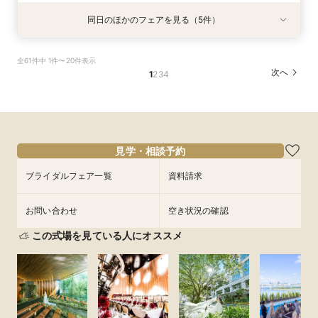
同日のほかのフェアを見る（5件）
試食会
試食会
特典あり
特典あり
特典あり
特典あり
特典あり
＼1軒目限定★3万ギフト付／ドレス＆挙式料プレ
【6名～30名の少人数婚】挙式＆会食Newプラ
【タイパ重視！60分で完結◎】オンラインで会
【会場見学2件目以上◎】短縮90分Fair*雰囲気
【60分で完結】即決営業ナシで安心！気軽によ
全61件中 1件〜20件表示
ゼント×和牛試食
ン誕生！無料試食付
場案内＆相談会
比較×見積相談会
りみちツアー
次へ
1
2
3
4
所要時間：3時間程度
所要時間：3時間程度
所要時間：1時間程度
所要時間：1時間30分程度
所要時間：1時間程度
10:00〜
10:00〜
9:00〜
9:00〜
9:00〜
14:30〜
14:30〜
15:00〜
14:30〜
15:00〜
9/6
9/6
9/6
9/6
9/6
(
(
(
(
(
日
日
日
日
日
)
)
)
)
)
18:00〜
18:00〜
18:00〜
18:30〜
フェアを予約
フェアを予約
フェアを予約
フェアを予約
フェアを予約
見学・相談予約
ブライダルフェア一覧
資料請求
お問い合わせ
空き状況の確認
この式場を見ている人にオススメ