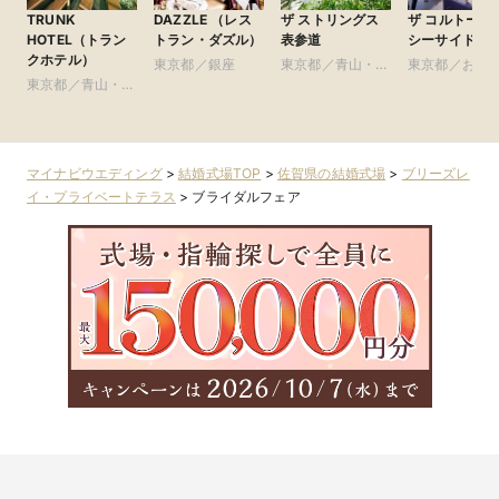
TRUNK
DAZZLE （レス
ザ ストリングス
ザ コルトーナ
HOTEL（トラン
トラン・ダズル）
表参道
シーサイド台
クホテル）
東京都／銀座
東京都／青山・表
東京都／お台
東京都／青山・表
参道・渋谷・原宿
豊洲・竹芝・
参道・渋谷・原宿
周辺の東京ベ
リア
マイナビウエディング
>
結婚式場TOP
>
佐賀県の結婚式場
>
ブリーズレ
イ・プライベートテラス
>
ブライダルフェア