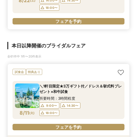
8/22
(
土
)
14:00〜
14:30〜
18:00〜
フェアを予約
本日以降開催のブライダルフェア
全61件中 1件〜20件表示
試食会
特典あり
＼1軒目限定★3万ギフト付／ドレス＆挙式料プレ
ゼント×和牛試食
所要時間：3時間程度
9:00〜
14:30〜
8/11
(
火
)
18:00〜
フェアを予約