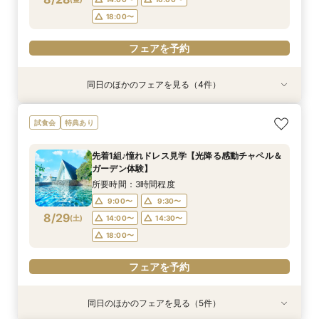
フェアを予約
フェアを予約
フェアを予約
フェアを予約
18:00〜
フェアを予約
同日のほかのフェアを見る（4件）
試食会
試食会
特典あり
特典あり
特典あり
特典あり
＼1軒目限定★3万ギフト付／ドレス＆挙式料プレ
【6名～30名の少人数婚】挙式＆会食Newプラ
【60分で完結】即決営業ナシで安心！気軽によ
【タイパ重視！60分で完結◎】オンラインで会
試食会
特典あり
ゼント×和牛試食
ン誕生！無料試食付
りみちツアー
場案内＆相談会
所要時間：3時間程度
所要時間：3時間程度
所要時間：1時間程度
所要時間：1時間程度
先着1組♪憧れドレス見学【光降る感動チャペル＆
12:00〜
12:00〜
11:00〜
11:00〜
12:00〜
12:00〜
13:00〜
13:00〜
ガーデン体験】
8/28
8/28
8/28
8/28
(
(
(
(
金
金
金
金
)
)
)
)
14:00〜
14:00〜
15:00〜
15:00〜
16:00〜
16:00〜
16:00〜
16:00〜
所要時間：3時間程度
18:00〜
18:00〜
17:00〜
17:00〜
9:00〜
9:30〜
8/29
(
土
)
14:00〜
14:30〜
フェアを予約
フェアを予約
フェアを予約
フェアを予約
18:00〜
フェアを予約
同日のほかのフェアを見る（5件）
試食会
試食会
特典あり
特典あり
特典あり
特典あり
特典あり