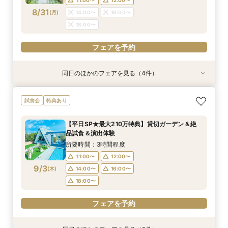
フェアを予約
フェアを予約
フェアを予約
フェアを予約
フェアを予約
8/31
(
月
)
14:00〜
16:00〜
18:00〜
フェアを予約
同日のほかのフェアを見る（4件）
試食会
試食会
特典あり
特典あり
特典あり
特典あり
＼1軒目限定★3万ギフト付／ドレス＆挙式料プレ
【6名～30名の少人数婚】挙式＆会食Newプラ
【60分で完結】即決営業ナシで安心！気軽によ
【タイパ重視！60分で完結◎】オンラインで会
試食会
特典あり
ゼント×和牛試食
ン誕生！無料試食付
りみちツアー
場案内＆相談会
所要時間：3時間程度
所要時間：3時間程度
所要時間：1時間程度
所要時間：1時間程度
【平日SP★最大210万特典】貸切ガーデン＆絶
12:00〜
12:00〜
11:00〜
11:00〜
12:00〜
12:00〜
13:00〜
13:00〜
品試食＆演出体験
8/31
8/31
8/31
8/31
(
(
(
(
月
月
月
月
)
)
)
)
14:00〜
14:00〜
15:00〜
15:00〜
16:00〜
16:00〜
16:00〜
16:00〜
所要時間：3時間程度
18:00〜
18:00〜
17:00〜
17:00〜
11:00〜
12:00〜
9/3
(
木
)
14:00〜
16:00〜
フェアを予約
フェアを予約
フェアを予約
フェアを予約
18:00〜
フェアを予約