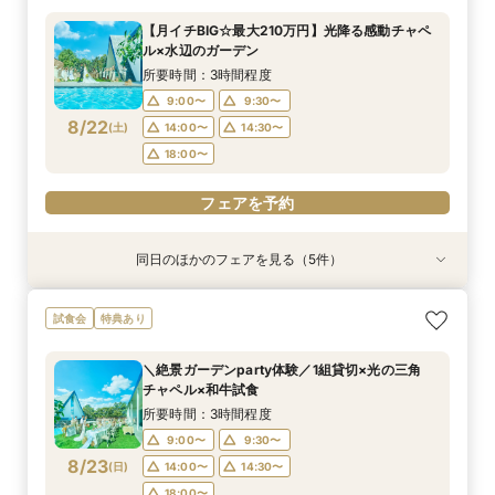
所要時間：3時間程度
所要時間：3時間程度
所要時間：1時間程度
所要時間：1時間程度
【月イチBIG☆最大210万円】光降る感動チャペ
12:00〜
12:00〜
11:00〜
11:00〜
12:00〜
12:00〜
13:00〜
13:00〜
ル×水辺のガーデン
8/21
8/21
8/21
8/21
(
(
(
(
金
金
金
金
)
)
)
)
14:00〜
14:00〜
15:00〜
15:00〜
16:00〜
16:00〜
16:00〜
16:00〜
所要時間：3時間程度
18:00〜
18:00〜
17:00〜
17:00〜
9:00〜
9:30〜
8/22
(
土
)
14:00〜
14:30〜
フェアを予約
フェアを予約
フェアを予約
フェアを予約
18:00〜
フェアを予約
同日のほかのフェアを見る（5件）
試食会
試食会
特典あり
特典あり
特典あり
特典あり
特典あり
＼1軒目限定★3万ギフト付／ドレス＆挙式料プレ
【6名～30名の少人数婚】挙式＆会食Newプラ
【タイパ重視！60分で完結◎】オンラインで会
【60分で完結】即決営業ナシで安心！気軽によ
【会場見学2件目以上◎】短縮90分Fair*雰囲気
試食会
特典あり
ゼント×和牛試食
ン誕生！無料試食付
場案内＆相談会
りみちツアー
比較×見積相談会
所要時間：3時間程度
所要時間：3時間程度
所要時間：1時間程度
所要時間：1時間程度
所要時間：1時間30分程度
＼絶景ガーデンparty体験／1組貸切×光の三角
10:00〜
10:30〜
9:00〜
9:00〜
9:00〜
14:30〜
14:30〜
15:00〜
14:30〜
15:30〜
チャペル×和牛試食
8/22
8/22
8/22
8/22
8/22
(
(
(
(
(
土
土
土
土
土
)
)
)
)
)
18:00〜
18:00〜
18:00〜
18:30〜
所要時間：3時間程度
9:00〜
9:30〜
フェアを予約
フェアを予約
フェアを予約
フェアを予約
フェアを予約
8/23
(
日
)
14:00〜
14:30〜
18:00〜