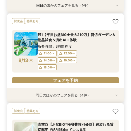
同日のほかのフェアを見る（1件）
試食会
特典あり
【6名～30名の少人数婚】挙式＆会食Newプラ
試食会
特典あり
ン誕生！無料試食付
所要時間：3時間程度
残1【平日お盆BIG★最大210万】貸切ガーデン＆
9:00〜
14:30〜
絶品試食＆演出ALL体験
8/11
(
火
)
18:00〜
所要時間：3時間程度
11:00〜
12:00〜
フェアを予約
8/13
(
木
)
14:00〜
16:00〜
18:00〜
フェアを予約
同日のほかのフェアを見る（4件）
試食会
試食会
特典あり
特典あり
特典あり
特典あり
＼1軒目限定★3万ギフト付／ドレス＆挙式料プレ
【6名～30名の少人数婚】挙式＆会食Newプラ
【60分で完結】即決営業ナシで安心！気軽によ
【タイパ重視！60分で完結◎】オンラインで会
試食会
特典あり
ゼント×和牛試食
ン誕生！無料試食付
りみちツアー
場案内＆相談会
所要時間：3時間程度
所要時間：3時間程度
所要時間：1時間程度
所要時間：1時間程度
直前◎【お盆BIG*帰省費特別優待】緑溢れる貸
12:00〜
12:00〜
11:00〜
11:00〜
12:00〜
12:00〜
13:00〜
13:00〜
切邸宅で絶品試食×ドレス見学