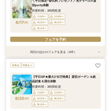
＼平日限定*挙式料プレゼント／光チャペル×貸
10:00〜
10:00〜
9:00〜
9:00〜
9:00〜
14:30〜
14:30〜
15:00〜
14:30〜
15:00〜
切party体験
8/16
8/16
8/16
8/16
8/16
(
(
(
(
(
日
日
日
日
日
)
)
)
)
)
18:00〜
18:00〜
18:00〜
18:30〜
所要時間：3時間程度
11:00〜
12:00〜
フェアを予約
フェアを予約
フェアを予約
フェアを予約
フェアを予約
8/17
(
月
)
14:00〜
16:00〜
18:00〜
フェアを予約
同日のほかのフェアを見る（4件）
試食会
試食会
特典あり
特典あり
特典あり
特典あり
＼1軒目限定★3万ギフト付／ドレス＆挙式料プレ
【6名～30名の少人数婚】挙式＆会食Newプラ
【60分で完結】即決営業ナシで安心！気軽によ
【タイパ重視！60分で完結◎】オンラインで会
試食会
特典あり
ゼント×和牛試食
ン誕生！無料試食付
りみちツアー
場案内＆相談会
所要時間：3時間程度
所要時間：3時間程度
所要時間：1時間程度
所要時間：1時間程度
【平日SP★最大210万特典】貸切ガーデン＆絶
12:00〜
12:00〜
11:00〜
11:00〜
12:00〜
12:00〜
13:00〜
13:00〜
品試食＆演出体験
8/17
8/17
8/17
8/17
(
(
(
(
月
月
月
月
)
)
)
)
14:00〜
14:00〜
15:00〜
15:00〜
16:00〜
16:00〜
16:00〜
16:00〜
所要時間：3時間程度
18:00〜
18:00〜
17:00〜
17:00〜
11:00〜
12:00〜
8/20
(
木
)
14:00〜
16:00〜
フェアを予約
フェアを予約
フェアを予約
フェアを予約
18:00〜