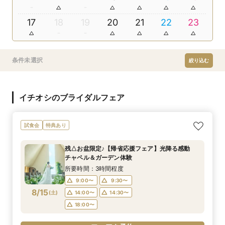
17
18
19
20
21
22
23
条件未選択
絞り込む
イチオシのブライダルフェア
試食会
特典あり
残△お盆限定♪【帰省応援フェア】光降る感動
チャペル＆ガーデン体験
所要時間：3時間程度
9:00〜
9:30〜
8/15
(
土
)
14:00〜
14:30〜
18:00〜