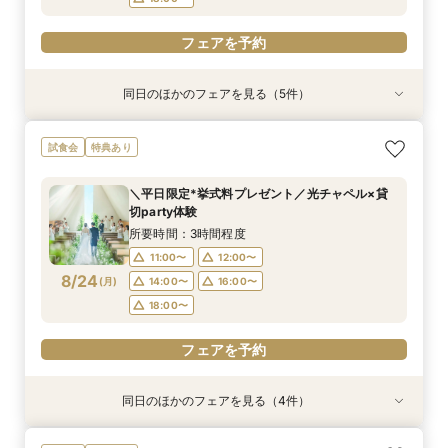
フェアを予約
同日のほかのフェアを見る（5件）
試食会
試食会
特典あり
特典あり
特典あり
特典あり
特典あり
＼1軒目限定★3万ギフト付／ドレス＆挙式料プレ
【6名～30名の少人数婚】挙式＆会食Newプラ
【タイパ重視！60分で完結◎】オンラインで会
【会場見学2件目以上◎】短縮90分Fair*雰囲気
【60分で完結】即決営業ナシで安心！気軽によ
試食会
特典あり
ゼント×和牛試食
ン誕生！無料試食付
場案内＆相談会
比較×見積相談会
りみちツアー
所要時間：3時間程度
所要時間：3時間程度
所要時間：1時間程度
所要時間：1時間30分程度
所要時間：1時間程度
＼平日限定*挙式料プレゼント／光チャペル×貸
10:00〜
10:00〜
9:00〜
9:00〜
9:00〜
14:30〜
14:30〜
15:00〜
14:30〜
15:00〜
切party体験
8/23
8/23
8/23
8/23
8/23
(
(
(
(
(
日
日
日
日
日
)
)
)
)
)
18:00〜
18:00〜
18:00〜
18:30〜
所要時間：3時間程度
11:00〜
12:00〜
フェアを予約
フェアを予約
フェアを予約
フェアを予約
フェアを予約
8/24
(
月
)
14:00〜
16:00〜
18:00〜
フェアを予約
同日のほかのフェアを見る（4件）
試食会
試食会
特典あり
特典あり
特典あり
特典あり