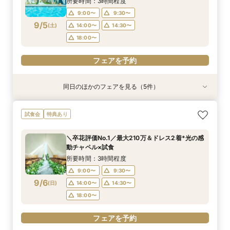
所要時間：3時間程度
18:00〜
18:00〜
18:00〜
17:00〜
17:00〜
9:00〜
9:30〜
9/5
(
土
)
14:00〜
14:30〜
フェアを予約
フェアを予約
フェアを予約
フェアを予約
フェアを予約
18:00〜
フェアを予約
同日のほかのフェアを見る（5件）
試食会
試食会
特典あり
特典あり
特典あり
特典あり
特典あり
＼1軒目限定★3万ギフト付／ドレス＆挙式料プレ
【6名～30名の少人数婚】挙式＆会食Newプラ
【タイパ重視！60分で完結◎】オンラインで会
【60分で完結】即決営業ナシで安心！気軽によ
【会場見学2件目以上◎】短縮90分Fair*雰囲気
試食会
特典あり
ゼント×和牛試食
ン誕生！無料試食付
場案内＆相談会
りみちツアー
比較×見積相談会
所要時間：3時間程度
所要時間：3時間程度
所要時間：1時間程度
所要時間：1時間程度
所要時間：1時間30分程度
＼卒花評価No.1／最大210万＆ドレス2着*光の感
10:00〜
10:30〜
9:00〜
9:00〜
9:00〜
14:30〜
14:30〜
15:00〜
14:30〜
15:30〜
動チャペル×試食
9/5
9/5
9/5
9/5
9/5
(
(
(
(
(
土
土
土
土
土
)
)
)
)
)
18:00〜
18:00〜
18:00〜
18:30〜
所要時間：3時間程度
9:00〜
9:30〜
フェアを予約
フェアを予約
フェアを予約
フェアを予約
フェアを予約
9/6
(
日
)
14:00〜
14:30〜
18:00〜
フェアを予約