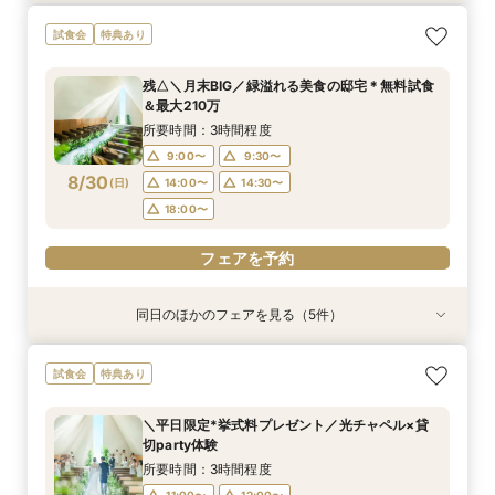
＼1軒目限定★3万ギフト付／ドレス＆挙式料プレ
【6名～30名の少人数婚】挙式＆会食Newプラ
【タイパ重視！60分で完結◎】オンラインで会
【60分で完結】即決営業ナシで安心！気軽によ
【会場見学2件目以上◎】短縮90分Fair*雰囲気
試食会
特典あり
ゼント×和牛試食
ン誕生！無料試食付
場案内＆相談会
りみちツアー
比較×見積相談会
所要時間：3時間程度
所要時間：3時間程度
所要時間：1時間程度
所要時間：1時間程度
所要時間：1時間30分程度
残△＼月末BIG／緑溢れる美食の邸宅＊無料試食
10:00〜
10:30〜
9:00〜
9:00〜
9:00〜
14:30〜
14:30〜
15:00〜
14:30〜
15:30〜
＆最大210万
8/29
8/29
8/29
8/29
8/29
(
(
(
(
(
土
土
土
土
土
)
)
)
)
)
18:00〜
18:00〜
18:00〜
18:30〜
所要時間：3時間程度
9:00〜
9:30〜
フェアを予約
フェアを予約
フェアを予約
フェアを予約
フェアを予約
8/30
(
日
)
14:00〜
14:30〜
18:00〜
フェアを予約
同日のほかのフェアを見る（5件）
試食会
試食会
特典あり
特典あり
特典あり
特典あり
特典あり
＼1軒目限定★3万ギフト付／ドレス＆挙式料プレ
【6名～30名の少人数婚】挙式＆会食Newプラ
【タイパ重視！60分で完結◎】オンラインで会
【会場見学2件目以上◎】短縮90分Fair*雰囲気
【60分で完結】即決営業ナシで安心！気軽によ
試食会
特典あり
ゼント×和牛試食
ン誕生！無料試食付
場案内＆相談会
比較×見積相談会
りみちツアー
所要時間：3時間程度
所要時間：3時間程度
所要時間：1時間程度
所要時間：1時間30分程度
所要時間：1時間程度
＼平日限定*挙式料プレゼント／光チャペル×貸
10:00〜
10:00〜
9:00〜
9:00〜
9:00〜
14:30〜
14:30〜
15:00〜
14:30〜
15:00〜
切party体験
8/30
8/30
8/30
8/30
8/30
(
(
(
(
(
日
日
日
日
日
)
)
)
)
)
18:00〜
18:00〜
18:00〜
18:30〜
所要時間：3時間程度
11:00〜
12:00〜