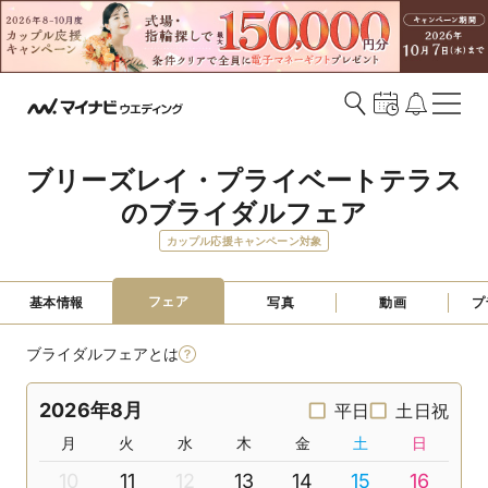
ブリーズレイ・プライベートテラス
のブライダルフェア
カップル応援キャンペーン対象
フェア
基本情報
写真
動画
プ
ブライダルフェアとは
2026年8月
平日
土日祝
月
火
水
木
金
土
日
10
11
12
13
14
15
16