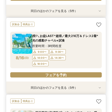
同日のほかのフェアを見る（5件）
試食会
試食会
特典あり
特典あり
特典あり
特典あり
特典あり
＼1軒目限定★3万ギフト付／ドレス＆挙式料プレ
【6名～30名の少人数婚】挙式＆会食Newプラ
【タイパ重視！60分で完結◎】オンラインで会
【60分で完結】即決営業ナシで安心！気軽によ
【会場見学2件目以上◎】短縮90分Fair*雰囲気
試食会
特典あり
ゼント×和牛試食
ン誕生！無料試食付
場案内＆相談会
りみちツアー
比較×見積相談会
所要時間：3時間程度
所要時間：3時間程度
所要時間：1時間程度
所要時間：1時間程度
所要時間：1時間30分程度
残1＼お盆LAST*超得／最大210万＆ドレス2着*
10:00〜
10:30〜
9:00〜
9:00〜
9:00〜
14:30〜
14:30〜
15:00〜
14:30〜
15:30〜
光の感動チャペル×試食
8/15
8/15
8/15
8/15
8/15
(
(
(
(
(
土
土
土
土
土
)
)
)
)
)
18:00〜
18:00〜
18:00〜
18:30〜
所要時間：3時間程度
9:00〜
9:30〜
フェアを予約
フェアを予約
フェアを予約
フェアを予約
フェアを予約
8/16
(
日
)
14:00〜
14:30〜
18:00〜
フェアを予約
同日のほかのフェアを見る（5件）
試食会
試食会
特典あり
特典あり
特典あり
特典あり
特典あり
＼1軒目限定★3万ギフト付／ドレス＆挙式料プレ
【6名～30名の少人数婚】挙式＆会食Newプラ
【タイパ重視！60分で完結◎】オンラインで会
【会場見学2件目以上◎】短縮90分Fair*雰囲気
【60分で完結】即決営業ナシで安心！気軽によ
試食会
特典あり
ゼント×和牛試食
ン誕生！無料試食付
場案内＆相談会
比較×見積相談会
りみちツアー
所要時間：3時間程度
所要時間：3時間程度
所要時間：1時間程度
所要時間：1時間30分程度
所要時間：1時間程度