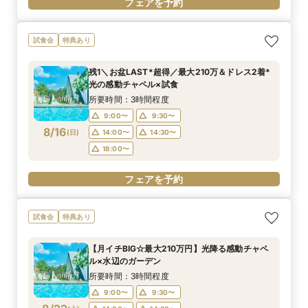
フェアを予約
試食会
特典あり
残1＼お盆LAST*超得／最大210万＆ドレス2着*
光の感動チャペル×試食
所要時間：3時間程度
9:00〜
9:30〜
8/16
(
日
)
14:00〜
14:30〜
18:00〜
フェアを予約
試食会
特典あり
【月イチBIG☆最大210万円】光降る感動チャペ
ル×水辺のガーデン
所要時間：3時間程度
9:00〜
9:30〜