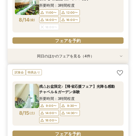
8/13
8/13
8/13
8/13
(
(
(
(
木
木
木
木
)
)
)
)
14:00〜
14:00〜
15:00〜
15:00〜
16:00〜
16:00〜
16:00〜
16:00〜
所要時間：3時間程度
18:00〜
18:00〜
17:00〜
17:00〜
11:00〜
12:00〜
8/14
(
金
)
14:00〜
16:00〜
フェアを予約
フェアを予約
フェアを予約
フェアを予約
18:00〜
フェアを予約
同日のほかのフェアを見る（4件）
試食会
試食会
特典あり
特典あり
特典あり
特典あり
＼1軒目限定★3万ギフト付／ドレス＆挙式料プレ
【6名～30名の少人数婚】挙式＆会食Newプラ
【60分で完結】即決営業ナシで安心！気軽によ
【タイパ重視！60分で完結◎】オンラインで会
試食会
特典あり
ゼント×和牛試食
ン誕生！無料試食付
りみちツアー
場案内＆相談会
所要時間：3時間程度
所要時間：3時間程度
所要時間：1時間程度
所要時間：1時間程度
残△お盆限定♪【帰省応援フェア】光降る感動
12:00〜
12:00〜
11:00〜
11:00〜
12:00〜
12:00〜
13:00〜
13:00〜
チャペル＆ガーデン体験
8/14
8/14
8/14
8/14
(
(
(
(
金
金
金
金
)
)
)
)
14:00〜
14:00〜
15:00〜
15:00〜
16:00〜
16:00〜
16:00〜
16:00〜
所要時間：3時間程度
18:00〜
18:00〜
17:00〜
17:00〜
9:00〜
9:30〜
8/15
(
土
)
14:00〜
14:30〜
フェアを予約
フェアを予約
フェアを予約
フェアを予約
18:00〜
フェアを予約