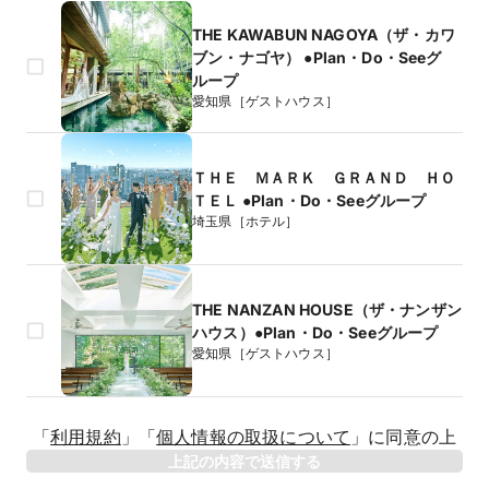
THE KAWABUN NAGOYA（ザ・カワ
ブン・ナゴヤ） ●Plan・Do・Seeグ
ループ
愛知県［ゲストハウス］
ＴＨＥ ＭＡＲＫ ＧＲＡＮＤ ＨＯ
ＴＥＬ ●Plan・Do・Seeグループ
埼玉県［ホテル］
THE NANZAN HOUSE（ザ・ナンザン
ハウス）●Plan・Do・Seeグループ
愛知県［ゲストハウス］
生年月日
「
利用規約
」
「
個人情報の取扱について
」
に同意の上
年
上記の内容で送信する
相手のお名前