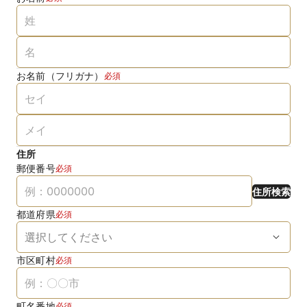
お名前（フリガナ）
必須
住所
郵便番号
必須
住所検索
都道府県
必須
市区町村
必須
町名番地
必須