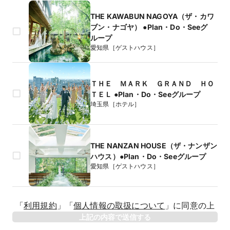
THE KAWABUN NAGOYA（ザ・カワ
ブン・ナゴヤ） ●Plan・Do・Seeグ
ループ
愛知県［ゲストハウス］
ＴＨＥ ＭＡＲＫ ＧＲＡＮＤ ＨＯ
ＴＥＬ ●Plan・Do・Seeグループ
埼玉県［ホテル］
THE NANZAN HOUSE（ザ・ナンザン
ハウス）●Plan・Do・Seeグループ
愛知県［ゲストハウス］
生年月日
「
利用規約
」
「
個人情報の取扱について
」
に同意の上
年
上記の内容で送信する
相手のお名前