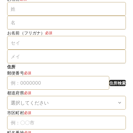
お名前（フリガナ）
必須
住所
郵便番号
必須
住所検索
都道府県
必須
市区町村
必須
町名番地
必須