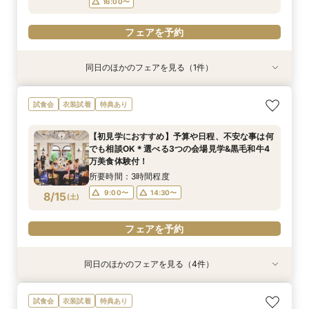
16:00〜
フェアを予約
同日のほかのフェアを見る（1件）
試食会
衣装試着
特典あり
【初見学におすすめ】相談会×上質ホテルウェ
試食会
衣装試着
特典あり
ディング体験＊選べる3つの会場見学&黒毛和牛4
万美食体験付！
【初見学におすすめ】予算や日程、不安な事は何
所要時間：3時間程度
でも相談OK＊選べる3つの会場見学&黒毛和牛4
10:00〜
13:00〜
8/14
万美食体験付！
(
金
)
16:00〜
所要時間：3時間程度
9:00〜
14:30〜
8/15
(
土
)
フェアを予約
フェアを予約
同日のほかのフェアを見る（4件）
試食会
試食会
試食会
試食会
衣装試着
衣装試着
衣装試着
衣装試着
特典あり
特典あり
特典あり
特典あり
【緑に囲まれたガーデン付上質ホテル】開放的な
【歴史感じる独立ステンドグラス大聖堂】記憶に
【洗練されたホテルウェディング】五ツ星クラス
＜26年秋新チャペル＆会場グランドオープン＞
試食会
衣装試着
特典あり