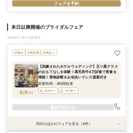
フェアを予約
本日以降開催のブライダルフェア
全64件中 1件〜20件表示
試食会
衣装試着
特典あり
【洗練されたホテルウェディング】五ツ星クラス
のおもてなしを体験！黒毛和牛4万試食で美食を
堪能！骨格診断＆お似合いドレス提案付き
所要時間：3時間程度
9:00〜
14:30〜
8/8
(
土
)
電話予約のみ
同日のほかのフェアを見る（4件）
試食会
試食会
試食会
試食会
衣装試着
衣装試着
衣装試着
衣装試着
特典あり
特典あり
特典あり
特典あり