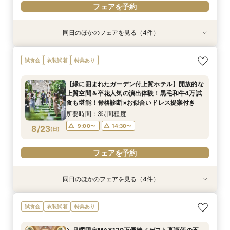
フェアを予約
同日のほかのフェアを見る（4件）
試食会
試食会
試食会
試食会
衣装試着
衣装試着
衣装試着
衣装試着
特典あり
特典あり
特典あり
特典あり
【歴史感じる独立ステンドグラス大聖堂】記憶に
【初見学におすすめ】予算や日程、不安な事は何
【緑に囲まれたガーデン付上質ホテル】開放的な
＜26年秋新チャペル＆会場グランドオープン＞
試食会
衣装試着
特典あり
残る圧巻の空間美＆おもてなし美食を体験！黒毛
でも相談OK＊選べる3つの会場見学&黒毛和牛4
上質空間＆卒花人気の演出体験！黒毛和牛4万試
MAX130万優待の限定特典付！黒毛和牛＆オ
和牛4万試食＆骨格診断付き
万美食体験付！
食も堪能！骨格診断×お似合いドレス提案付き
マール海老4万美食体験も！
【緑に囲まれたガーデン付上質ホテル】開放的な
所要時間：3時間程度
所要時間：3時間程度
所要時間：3時間程度
所要時間：3時間程度
上質空間＆卒花人気の演出体験！黒毛和牛4万試
9:00〜
9:00〜
9:05〜
9:05〜
14:30〜
14:30〜
14:30〜
14:30〜
8/22
8/22
8/22
8/22
食も堪能！骨格診断×お似合いドレス提案付き
(
(
(
(
土
土
土
土
)
)
)
)
所要時間：3時間程度
フェアを予約
フェアを予約
フェアを予約
フェアを予約
9:00〜
14:30〜
8/23
(
日
)
フェアを予約
同日のほかのフェアを見る（4件）
試食会
試食会
試食会
試食会
衣装試着
衣装試着
衣装試着
衣装試着
特典あり
特典あり
特典あり
特典あり
【歴史感じる独立ステンドグラス大聖堂】記憶に
＜26年秋新チャペル＆会場グランドオープン＞
【洗練されたホテルウェディング】五ツ星クラス
【初見学におすすめ】予算や日程、不安な事は何
試食会
衣装試着
特典あり
残る圧巻の空間美＆おもてなし美食を体験！黒毛
MAX130万優待の限定特典付！黒毛和牛＆オ
のおもてなしを体験！黒毛和牛4万試食で美食を
でも相談OK＊選べる3つの会場見学&黒毛和牛4
和牛4万試食＆骨格診断付き
マール海老4万美食体験も！
堪能！骨格診断＆お似合いドレス提案付き
万美食体験付！