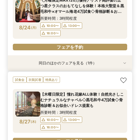
＼月曜限定MAX120万優待／ゲスト高評価の五
所要時間：3時間程度
所要時間：3時間程度
所要時間：3時間程度
所要時間：3時間程度
つ星クラスのおもてなしを体験！本格大聖堂＆黒
9:00〜
9:00〜
9:05〜
9:05〜
14:30〜
14:30〜
14:30〜
14:30〜
8/23
8/23
8/23
8/23
毛和牛×オマール海老4万試食◇骨格診断＆お似
(
(
(
(
日
日
日
日
)
)
)
)
合いドレス提案付
所要時間：3時間程度
フェアを予約
フェアを予約
フェアを予約
フェアを予約
10:00〜
13:00〜
8/24
(
月
)
16:00〜
フェアを予約
同日のほかのフェアを見る（1件）
試食会
衣装試着
特典あり
【初見学におすすめ】相談会×上質ホテルウェ
試食会
衣装試着
特典あり
ディング体験＊選べる3つの会場見学&黒毛和牛4
万美食体験付！
【木曜日限定】憧れ花嫁ALL体験！自然光さしこ
所要時間：3時間程度
むナチュラルなチャペル◇黒毛和牛4万試食◇骨
10:00〜
13:00〜
8/24
格診断＆お似合いドレス提案も
(
月
)
16:00〜
所要時間：3時間程度
10:00〜
13:00〜
8/27
(
木
)
フェアを予約
16:00〜