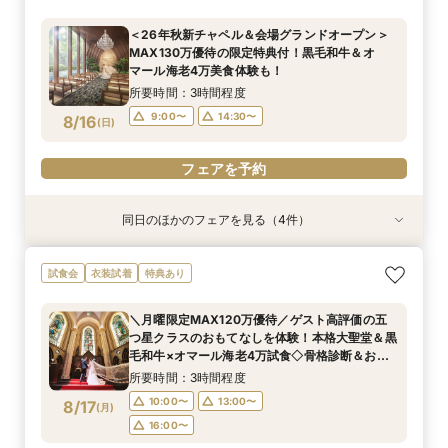
上質空間＆卒花人気の演出体験！黒毛和牛4万試
残る圧巻の空間美＆おもてなし美食を体験！黒毛
のおもてなしを体験！黒毛和牛4万試食で美食を
MAX130万優待の限定特典付！黒毛和牛＆オ
食も堪能！骨格診断×お似合いドレス提案付き
和牛4万試食＆骨格診断付き
堪能！骨格診断＆お似合いドレス提案付き
マール海老4万美食体験も！
＜26年秋新チャペル＆会場グランドオープン＞
所要時間：3時間程度
所要時間：3時間程度
所要時間：3時間程度
所要時間：3時間程度
MAX130万優待の限定特典付！黒毛和牛＆オ
9:00〜
9:00〜
9:00〜
9:05〜
14:30〜
14:30〜
14:30〜
14:30〜
8/15
8/15
8/15
8/15
マール海老4万美食体験も！
(
(
(
(
土
土
土
土
)
)
)
)
所要時間：3時間程度
フェアを予約
フェアを予約
フェアを予約
フェアを予約
9:00〜
14:30〜
8/16
(
日
)
フェアを予約
同日のほかのフェアを見る（4件）
試食会
試食会
試食会
試食会
衣装試着
衣装試着
衣装試着
衣装試着
特典あり
特典あり
特典あり
特典あり
【緑に囲まれたガーデン付上質ホテル】開放的な
【歴史感じる独立ステンドグラス大聖堂】記憶に
【洗練されたホテルウェディング】五ツ星クラス
【初見学におすすめ】予算や日程、不安な事は何
試食会
衣装試着
特典あり
上質空間＆卒花人気の演出体験！黒毛和牛4万試
残る圧巻の空間美＆おもてなし美食を体験！黒毛
のおもてなしを体験！黒毛和牛4万試食で美食を
でも相談OK＊選べる3つの会場見学&黒毛和牛4
食も堪能！骨格診断×お似合いドレス提案付き
和牛4万試食＆骨格診断付き
堪能！骨格診断＆お似合いドレス提案付き
万美食体験付！
＼月曜限定MAX120万優待／ゲスト高評価の五
所要時間：3時間程度
所要時間：3時間程度
所要時間：3時間程度
所要時間：3時間程度
つ星クラスのおもてなしを体験！本格大聖堂＆黒
9:00〜
9:00〜
9:00〜
9:05〜
14:30〜
14:30〜
14:30〜
14:30〜
8/16
8/16
8/16
8/16
毛和牛×オマール海老4万試食◇骨格診断＆お似
(
(
(
(
日
日
日
日
)
)
)
)
合いドレス提案付
所要時間：3時間程度
フェアを予約
フェアを予約
フェアを予約
フェアを予約
10:00〜
13:00〜
8/17
(
月
)
16:00〜