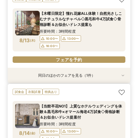
のおもてなしを体験！黒毛和牛4万試食で美食を
上質空間＆卒花人気の演出体験！黒毛和牛4万試
でも相談OK＊選べる3つの会場見学&黒毛和牛4
堪能！骨格診断＆お似合いドレス提案付き
食も堪能！骨格診断×お似合いドレス提案付き
万美食体験付！
【木曜日限定】憧れ花嫁ALL体験！自然光さしこ
所要時間：3時間程度
所要時間：3時間程度
所要時間：3時間程度
むナチュラルなチャペル◇黒毛和牛4万試食◇骨
9:00〜
9:00〜
9:00〜
14:30〜
14:30〜
14:30〜
8/11
8/11
8/11
格診断＆お似合いドレス提案も
(
(
(
火
火
火
)
)
)
所要時間：3時間程度
フェアを予約
フェアを予約
フェアを予約
10:00〜
13:00〜
8/13
(
木
)
16:00〜
フェアを予約
同日のほかのフェアを見る（1件）
試食会
衣装試着
特典あり
【初見学におすすめ】相談会×上質ホテルウェ
試食会
衣装試着
特典あり
ディング体験＊選べる3つの会場見学&黒毛和牛4
万美食体験付！
【当館卒花NO1】上質なホテルウェディングを体
所要時間：3時間程度
験＆黒毛和牛×オマール海老4万試食◇骨格診断
10:00〜
13:00〜
8/13
＆お似合いドレス提案付
(
木
)
16:00〜
所要時間：3時間程度
10:00〜
13:00〜
8/14
(
金
)
フェアを予約