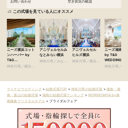
お問い合わせ
空き状況の確認
この式場を見ている人にオススメ
ニーズ横浜コット
アニヴェルセルみ
アニヴェルセル
ニーズ湘南茅
ンハーバー by
なとみらい横浜
ヒルズ横浜
by T&G
T&G
WEDDING(旧
神奈川県／みなと
神奈川県／横浜・
WEDDING(旧
茅ヶ崎迎賓館 
神奈川県／横浜・
みらい・桜木町・
新横浜・川崎
神奈川県／鎌
コットンハーバー
南)
新横浜・川崎
山手・山下町・関
湘南・葉山
クラブ 横浜)
内
マイナビウエディング
>
結婚式場TOP
>
神奈川県の結婚式場
>
鎌倉・湘
南・葉山の結婚式場
>
湘南の結婚式場ランキング
>
MORINOMIYA by湘
南鎌倉クリスタルホテル
>
ブライダルフェア