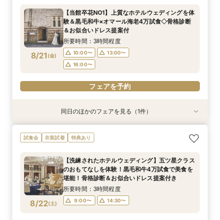
万美食体験付！
【当館卒花NO1】上質なホテルウェディングを体
所要時間：3時間程度
験＆黒毛和牛×オマール海老4万試食◇骨格診断
10:00〜
13:00〜
8/20
＆お似合いドレス提案付
(
木
)
16:00〜
所要時間：3時間程度
10:00〜
13:00〜
8/21
(
金
)
フェアを予約
16:00〜
フェアを予約
同日のほかのフェアを見る（1件）
試食会
衣装試着
特典あり
【初見学におすすめ】相談会×上質ホテルウェ
試食会
衣装試着
特典あり
ディング体験＊選べる3つの会場見学&黒毛和牛4
万美食体験付！
【洗練されたホテルウェディング】五ツ星クラス
所要時間：3時間程度
のおもてなしを体験！黒毛和牛4万試食で美食を
10:00〜
13:00〜
8/21
堪能！骨格診断＆お似合いドレス提案付き
(
金
)
16:00〜
所要時間：3時間程度
9:00〜
14:30〜
8/22
(
土
)
フェアを予約