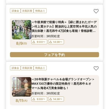
試食会
衣装試着
特典あり
＜午後来館で前撮り特典＞【緑に囲まれたガーデ
ン付上質ホテル】開放的な上質空間＆卒花人気の
演出体験！黒毛和牛4万試食も堪能！骨格診断×
お似合いドレス提案付き
所要時間：3時間程度
9:00〜
14:30〜
8/9
(
日
)
フェアを予約
試食会
衣装試着
特典あり
＜26年秋新チャペル＆会場グランドオープン＞
MAX130万優待の限定特典付！黒毛和牛＆オ
マール海老4万美食体験も！
所要時間：3時間程度
9:00〜
14:30〜
8/11
(
火
)