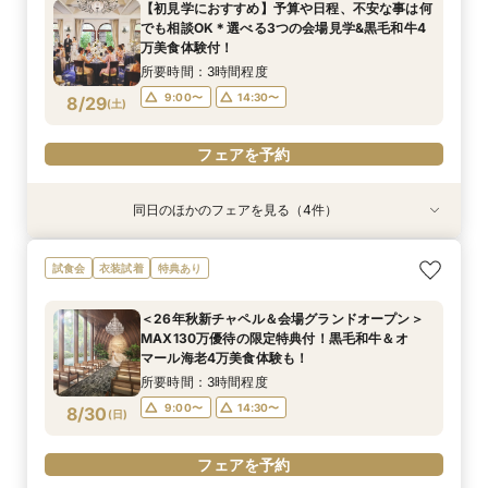
【初見学におすすめ】予算や日程、不安な事は何
所要時間：3時間程度
でも相談OK＊選べる3つの会場見学&黒毛和牛4
10:00〜
13:00〜
8/28
万美食体験付！
(
金
)
16:00〜
所要時間：3時間程度
9:00〜
14:30〜
8/29
(
土
)
フェアを予約
フェアを予約
同日のほかのフェアを見る（4件）
試食会
試食会
試食会
試食会
衣装試着
衣装試着
衣装試着
衣装試着
特典あり
特典あり
特典あり
特典あり
【緑に囲まれたガーデン付上質ホテル】開放的な
【歴史感じる独立ステンドグラス大聖堂】記憶に
＜26年秋新チャペル＆会場グランドオープン＞
【洗練されたホテルウェディング】五ツ星クラス
試食会
衣装試着
特典あり
上質空間＆卒花人気の演出体験！黒毛和牛4万試
残る圧巻の空間美＆おもてなし美食を体験！黒毛
MAX130万優待の限定特典付！黒毛和牛＆オ
のおもてなしを体験！黒毛和牛4万試食で美食を
食も堪能！骨格診断×お似合いドレス提案付き
和牛4万試食＆骨格診断付き
マール海老4万美食体験も！
堪能！骨格診断＆お似合いドレス提案付き
＜26年秋新チャペル＆会場グランドオープン＞
所要時間：3時間程度
所要時間：3時間程度
所要時間：3時間程度
所要時間：3時間程度
MAX130万優待の限定特典付！黒毛和牛＆オ
9:00〜
9:00〜
9:00〜
9:05〜
14:30〜
14:30〜
14:30〜
14:30〜
8/29
8/29
8/29
8/29
マール海老4万美食体験も！
(
(
(
(
土
土
土
土
)
)
)
)
所要時間：3時間程度
フェアを予約
フェアを予約
フェアを予約
フェアを予約
9:00〜
14:30〜
8/30
(
日
)
フェアを予約