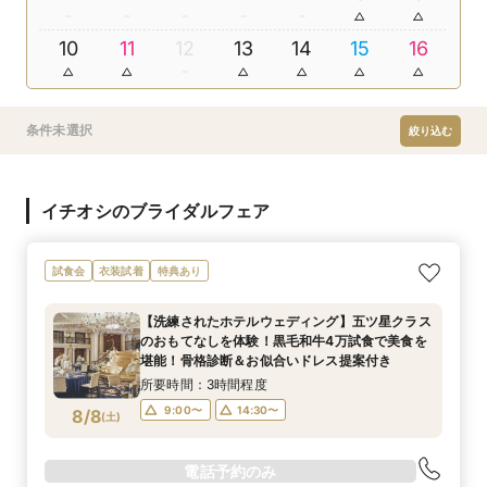
10
11
12
13
14
15
16
条件未選択
絞り込む
イチオシのブライダルフェア
試食会
衣装試着
特典あり
【洗練されたホテルウェディング】五ツ星クラス
のおもてなしを体験！黒毛和牛4万試食で美食を
堪能！骨格診断＆お似合いドレス提案付き
所要時間：3時間程度
9:00〜
14:30〜
8/8
(
土
)
電話予約のみ