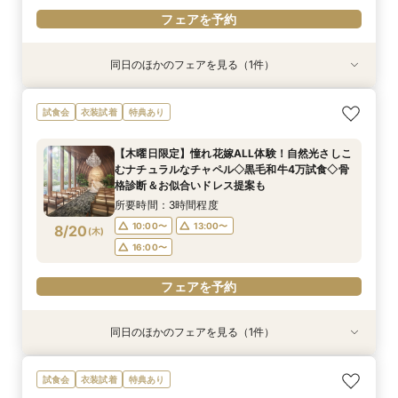
フェアを予約
同日のほかのフェアを見る（1件）
試食会
衣装試着
特典あり
【初見学におすすめ】相談会×上質ホテルウェ
試食会
衣装試着
特典あり
ディング体験＊選べる3つの会場見学&黒毛和牛4
万美食体験付！
【木曜日限定】憧れ花嫁ALL体験！自然光さしこ
所要時間：3時間程度
むナチュラルなチャペル◇黒毛和牛4万試食◇骨
10:00〜
13:00〜
8/17
格診断＆お似合いドレス提案も
(
月
)
16:00〜
所要時間：3時間程度
10:00〜
13:00〜
8/20
(
木
)
フェアを予約
16:00〜
フェアを予約
同日のほかのフェアを見る（1件）
試食会
衣装試着
特典あり
【初見学におすすめ】相談会×上質ホテルウェ
試食会
衣装試着
特典あり
ディング体験＊選べる3つの会場見学&黒毛和牛4