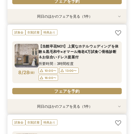
フェアを予約
同日のほかのフェアを見る（1件）
試食会
衣装試着
特典あり
【初見学におすすめ】相談会×上質ホテルウェ
試食会
衣装試着
特典あり
ディング体験＊選べる3つの会場見学&黒毛和牛4
万美食体験付！
【当館卒花NO1】上質なホテルウェディングを体
所要時間：3時間程度
験＆黒毛和牛×オマール海老4万試食◇骨格診断
10:00〜
13:00〜
8/27
＆お似合いドレス提案付
(
木
)
16:00〜
所要時間：3時間程度
10:00〜
13:00〜
8/28
(
金
)
フェアを予約
16:00〜
フェアを予約
同日のほかのフェアを見る（1件）
試食会
衣装試着
特典あり
【初見学におすすめ】相談会×上質ホテルウェ
試食会
衣装試着
特典あり
ディング体験＊選べる3つの会場見学&黒毛和牛4
万美食体験付！