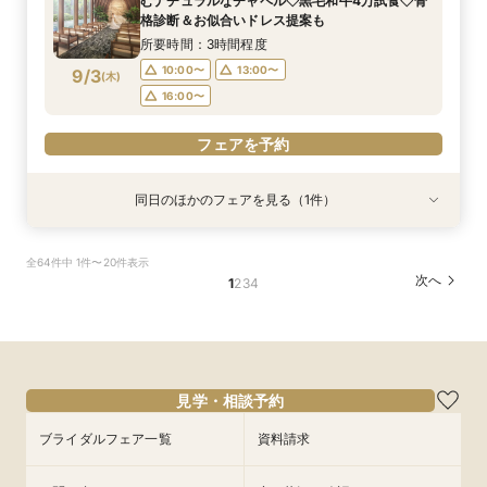
むナチュラルなチャペル◇黒毛和牛4万試食◇骨
10:00〜
13:00〜
8/31
格診断＆お似合いドレス提案も
(
月
)
16:00〜
所要時間：3時間程度
10:00〜
13:00〜
9/3
(
木
)
フェアを予約
16:00〜
フェアを予約
同日のほかのフェアを見る（1件）
試食会
衣装試着
特典あり
【初見学におすすめ】相談会×上質ホテルウェ
全64件中 1件〜20件表示
ディング体験＊選べる3つの会場見学&黒毛和牛4
次へ
1
2
3
4
万美食体験付！
所要時間：3時間程度
10:00〜
13:00〜
9/3
(
木
)
16:00〜
見学・相談予約
フェアを予約
ブライダルフェア一覧
資料請求