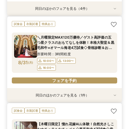
同日のほかのフェアを見る（4件）
試食会
試食会
試食会
試食会
衣装試着
衣装試着
衣装試着
衣装試着
特典あり
特典あり
特典あり
特典あり
【緑に囲まれたガーデン付上質ホテル】開放的な
【歴史感じる独立ステンドグラス大聖堂】記憶に
【洗練されたホテルウェディング】五ツ星クラス
【初見学におすすめ】予算や日程、不安な事は何
試食会
衣装試着
特典あり
上質空間＆卒花人気の演出体験！黒毛和牛4万試
残る圧巻の空間美＆おもてなし美食を体験！黒毛
のおもてなしを体験！黒毛和牛4万試食で美食を
でも相談OK＊選べる3つの会場見学&黒毛和牛4
食も堪能！骨格診断×お似合いドレス提案付き
和牛4万試食＆骨格診断付き
堪能！骨格診断＆お似合いドレス提案付き
万美食体験付！
＼月曜限定MAX120万優待／ゲスト高評価の五
所要時間：3時間程度
所要時間：3時間程度
所要時間：3時間程度
所要時間：3時間程度
つ星クラスのおもてなしを体験！本格大聖堂＆黒
9:00〜
9:00〜
9:00〜
9:05〜
14:30〜
14:30〜
14:30〜
14:30〜
8/30
8/30
8/30
8/30
毛和牛×オマール海老4万試食◇骨格診断＆お似
(
(
(
(
日
日
日
日
)
)
)
)
合いドレス提案付
所要時間：3時間程度
フェアを予約
フェアを予約
フェアを予約
フェアを予約
10:00〜
13:00〜
8/31
(
月
)
16:00〜
フェアを予約
同日のほかのフェアを見る（1件）
試食会
衣装試着
特典あり
【初見学におすすめ】相談会×上質ホテルウェ
試食会
衣装試着
特典あり
ディング体験＊選べる3つの会場見学&黒毛和牛4
万美食体験付！
【木曜日限定】憧れ花嫁ALL体験！自然光さしこ
所要時間：3時間程度