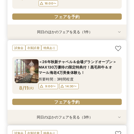
16:00〜
フェアを予約
同日のほかのフェアを見る（1件）
試食会
衣装試着
特典あり
【初見学におすすめ】相談会×上質ホテルウェ
試食会
衣装試着
特典あり
ディング体験＊選べる3つの会場見学&黒毛和牛4
万美食体験付！
＜26年秋新チャペル＆会場グランドオープン＞
所要時間：3時間程度
MAX130万優待の限定特典付！黒毛和牛＆オ
10:00〜
13:00〜
8/10
マール海老4万美食体験も！
(
月
)
16:00〜
所要時間：3時間程度
9:00〜
14:30〜
8/11
(
火
)
フェアを予約
フェアを予約
同日のほかのフェアを見る（3件）
試食会
試食会
試食会
衣装試着
衣装試着
衣装試着
特典あり
特典あり
特典あり
【洗練されたホテルウェディング】五ツ星クラス
【緑に囲まれたガーデン付上質ホテル】開放的な
【初見学におすすめ】予算や日程、不安な事は何
試食会
衣装試着
特典あり