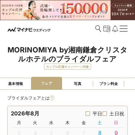
MORINOMIYA by湘南鎌倉クリスタ
ルホテルのブライダルフェア
カップル応援キャンペーン対象
フェア
基本情報
写真
プラン料金
ブライダルフェアとは
2026年8月
平日
土日祝
月
火
水
木
金
土
日
3
4
5
6
7
8
9