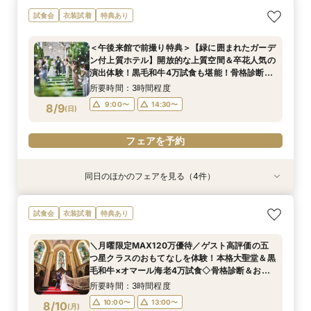
【歴史感じる独立ステンドグラス大聖堂】記憶に
【初見学におすすめ】予算や日程、不安な事は何
【緑に囲まれたガーデン付上質ホテル】開放的な
＜26年秋新チャペル＆会場グランドオープン＞
試食会
衣装試着
特典あり
残る圧巻の空間美＆おもてなし美食を体験！黒毛
でも相談OK＊選べる3つの会場見学&黒毛和牛4
上質空間＆卒花人気の演出体験！黒毛和牛4万試
MAX130万優待の限定特典付！黒毛和牛＆オ
和牛4万試食＆骨格診断付き
万美食体験付！
食も堪能！骨格診断×お似合いドレス提案付き
マール海老4万美食体験も！
＜午後来館で前撮り特典＞【緑に囲まれたガーデ
所要時間：3時間程度
所要時間：3時間程度
所要時間：3時間程度
所要時間：3時間程度
ン付上質ホテル】開放的な上質空間＆卒花人気の
9:00〜
9:00〜
9:05〜
9:05〜
14:30〜
14:30〜
14:30〜
14:30〜
8/8
8/8
8/8
8/8
演出体験！黒毛和牛4万試食も堪能！骨格診断×
(
(
(
(
土
土
土
土
)
)
)
)
お似合いドレス提案付き
所要時間：3時間程度
9:00〜
14:30〜
8/9
電話予約のみ
電話予約のみ
電話予約のみ
電話予約のみ
(
日
)
フェアを予約
同日のほかのフェアを見る（4件）
試食会
試食会
試食会
試食会
衣装試着
衣装試着
衣装試着
衣装試着
特典あり
特典あり
特典あり
特典あり
【歴史感じる独立ステンドグラス大聖堂】記憶に
＜26年秋新チャペル＆会場グランドオープン＞
【洗練されたホテルウェディング】五ツ星クラス
【初見学におすすめ】予算や日程、不安な事は何
試食会
衣装試着
特典あり
残る圧巻の空間美＆おもてなし美食を体験！黒毛
MAX130万優待の限定特典付！黒毛和牛＆オ
のおもてなしを体験！黒毛和牛4万試食で美食を
でも相談OK＊選べる3つの会場見学&黒毛和牛4
和牛4万試食＆骨格診断付き
マール海老4万美食体験も！
堪能！骨格診断＆お似合いドレス提案付き
万美食体験付！
＼月曜限定MAX120万優待／ゲスト高評価の五
所要時間：3時間程度
所要時間：3時間程度
所要時間：3時間程度
所要時間：3時間程度
つ星クラスのおもてなしを体験！本格大聖堂＆黒
9:00〜
9:00〜
9:05〜
9:05〜
14:30〜
14:30〜
14:30〜
14:30〜
8/9
8/9
8/9
8/9
毛和牛×オマール海老4万試食◇骨格診断＆お似
(
(
(
(
日
日
日
日
)
)
)
)
合いドレス提案付
所要時間：3時間程度
フェアを予約
フェアを予約
フェアを予約
フェアを予約
10:00〜
13:00〜
8/10
(
月
)