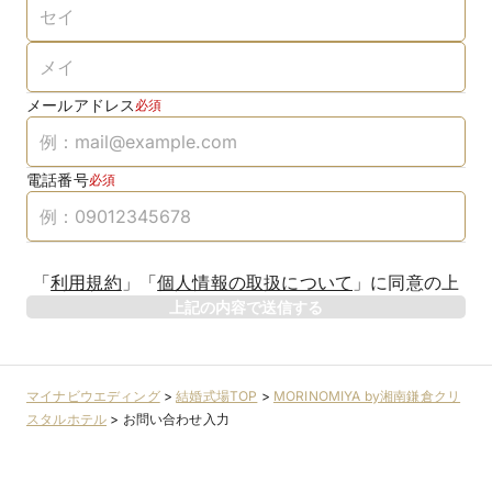
メールアドレス
必須
電話番号
必須
「
利用規約
」
「
個人情報の取扱について
」
に同意の上
上記の内容で送信する
マイナビウエディング
>
結婚式場TOP
>
MORINOMIYA by湘南鎌倉クリ
スタルホテル
>
お問い合わせ入力