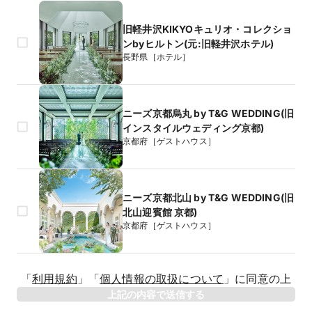
旧軽井沢KIKYOキュリオ・コレクショ
ンbyヒルトン(元:旧軽井沢ホテル)
長野県［ホテル］
ニーズ京都烏丸 by T&G WEDDING(旧
インスタイルウェディング京都)
京都府［ゲストハウス］
ニーズ京都北山 by T&G WEDDING(旧
北山迎賓館 京都)
京都府［ゲストハウス］
生年月日
「
利用規約
」
「
個人情報の取扱について
」
に同意の上
年
上記の内容で送信する
相手のお名前