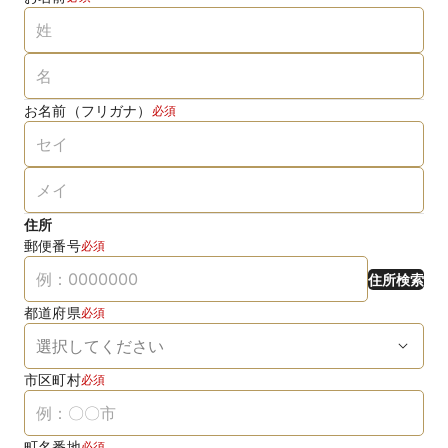
お名前（フリガナ）
必須
住所
郵便番号
必須
住所検索
都道府県
必須
市区町村
必須
町名番地
必須