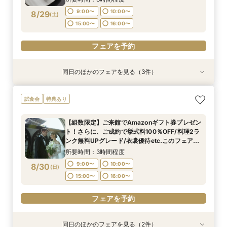
9:00〜
10:00〜
8/29
(
土
)
フェアを予約
フェアを予約
15:00〜
16:00〜
フェアを予約
同日のほかのフェアを見る（3件）
試食会
試食会
試食会
特典あり
特典あり
特典あり
【初見学でも安心】気軽に見学OK！八坂の塔を
【文化財を貸切】京都東山に佇む「旧三井邸」全
【少人数*おもてなし重視の方*必見】八坂の塔に
試食会
特典あり
目の前に仰ぐチャペルへの入場体験付*ハープや
館見学×「特選牛」や「八芳園伝統料理・祝い鯛
誓う挙式×実際のご婚礼料理ハーフコース試食で
フルートの生演奏による入場で結婚式のイメージ
の炊き込み御飯」など豪華4品試食付
おもてなし体験フェア
【組数限定】ご来館でAmazonギフト券プレゼン
広がる相談会。初めての見学にオススメ*結婚式
所要時間：3時間程度
所要時間：3時間程度
所要時間：3時間程度
ト！さらに、ご成約で挙式料100％OFF/料理2ラ
準備スタートフェア◎
9:00〜
9:00〜
9:00〜
10:00〜
10:00〜
10:00〜
8/29
8/29
8/29
ンク無料UPグレード/衣裳優待etc.このフェア限
(
(
(
土
土
土
)
)
)
定の特典付リニューアル記念フェア◎
15:00〜
15:00〜
15:00〜
16:00〜
16:00〜
16:00〜
所要時間：3時間程度
9:00〜
10:00〜
8/30
(
日
)
フェアを予約
フェアを予約
フェアを予約
15:00〜
16:00〜
フェアを予約
同日のほかのフェアを見る（2件）
試食会
試食会
特典あり
特典あり