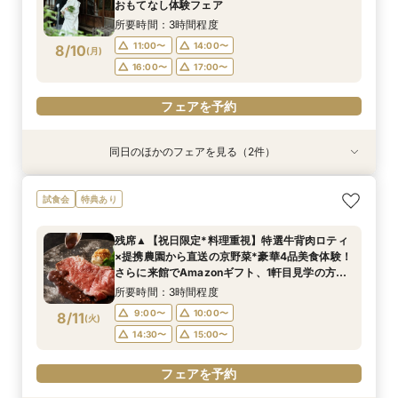
8/9
8/9
おもてなし体験フェア
(
(
日
日
)
)
15:00〜
16:00〜
15:00〜
16:00〜
所要時間：3時間程度
フェアを予約
11:00〜
14:00〜
8/10
(
月
)
フェアを予約
16:00〜
17:00〜
フェアを予約
同日のほかのフェアを見る（2件）
試食会
試食会
特典あり
特典あり
【組数限定】ご来館でAmazonギフト券プレゼン
【初見学でも安心】気軽に見学◎結婚式準備ス
試食会
特典あり
ト！さらに、ご成約で挙式料100％OFF/料理2ラ
タートフェア
ンク無料UPグレード/衣裳優待etc.このフェア限
所要時間：3時間程度
残席▲【祝日限定*料理重視】特選牛背肉ロティ
定の特典付リニューアル記念フェア◎
所要時間：3時間程度
11:00〜
14:00〜
×提携農園から直送の京野菜*豪華4品美食体験！
11:00〜
14:00〜
8/10
8/10
さらに来館でAmazonギフト、1軒目見学の方は
(
(
月
月
)
)
16:00〜
17:00〜
ご成約で挙式料無料＆料理2ランクUP特典付◎
16:00〜
17:00〜
所要時間：3時間程度
フェアを予約
9:00〜
10:00〜
8/11
(
火
)
フェアを予約
14:30〜
15:00〜
フェアを予約