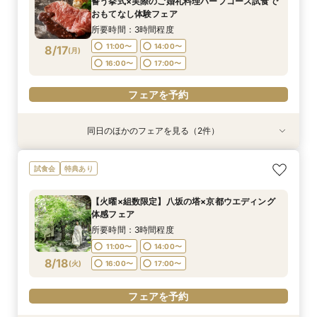
誓う挙式×実際のご婚礼料理ハーフコース試食で
9:00〜
10:00〜
8/16
8/16
おもてなし体験フェア
(
(
日
日
)
)
14:30〜
15:00〜
14:30〜
15:00〜
所要時間：3時間程度
フェアを予約
11:00〜
14:00〜
8/17
(
月
)
フェアを予約
16:00〜
17:00〜
フェアを予約
同日のほかのフェアを見る（2件）
試食会
試食会
特典あり
特典あり
【初見学でも安心】気軽に見学◎結婚式準備ス
【組数限定】ご来館でAmazonギフト券プレゼン
試食会
特典あり
タートフェア
ト！さらに、ご成約で挙式料100％OFF/料理2ラ
ンク無料UPグレード/衣裳優待etc.このフェア限
所要時間：3時間程度
【火曜×組数限定】八坂の塔×京都ウエディング
定の特典付リニューアル記念フェア◎
所要時間：3時間程度
11:00〜
14:00〜
体感フェア
11:00〜
14:00〜
8/17
8/17
(
(
月
月
)
)
16:00〜
17:00〜
所要時間：3時間程度
16:00〜
17:00〜
11:00〜
14:00〜
フェアを予約
8/18
(
火
)
16:00〜
17:00〜
フェアを予約
フェアを予約