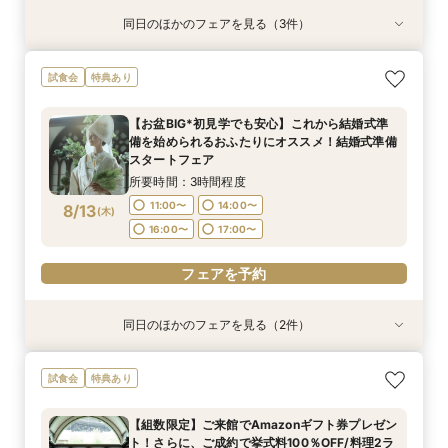
同日のほかのフェアを見る（3件）
試食会
試食会
試食会
特典あり
特典あり
特典あり
【初見学でも安心】気軽に見学◎結婚式準備ス
【少人数*おもてなし重視の方*必見】6名～
【組数限定】ご来館でAmazonギフト券プレゼン
試食会
特典あり
タートフェア
OK！少人数婚相談会◆八坂の塔に誓う挙式会場
ト！さらに、ご成約で挙式料100％OFF/料理2ラ
のご見学×実際のご婚礼料理ハーフコース試食で
ンク無料UPグレード/衣裳優待etc.このフェア限
所要時間：3時間程度
【お盆BIG*初見学でも安心】これから結婚式準
おもてなし体験フェア
定の特典付リニューアル記念フェア◎
所要時間：3時間程度
所要時間：3時間程度
9:00〜
10:00〜
備を始められるおふたりにオススメ！結婚式準備
9:00〜
9:00〜
10:00〜
10:00〜
8/11
8/11
8/11
スタートフェア
(
(
(
火
火
火
)
)
)
14:30〜
15:00〜
14:30〜
14:30〜
15:00〜
15:00〜
所要時間：3時間程度
フェアを予約
11:00〜
14:00〜
8/13
(
木
)
フェアを予約
フェアを予約
16:00〜
17:00〜
フェアを予約
同日のほかのフェアを見る（2件）
試食会
試食会
特典あり
特典あり
【組数限定】ご来館でAmazonギフト券プレゼン
【少人数*おもてなし重視の方*必見】八坂の塔に
試食会
特典あり
ト！さらに、ご成約で挙式料100％OFF/料理2ラ
誓う挙式×実際のご婚礼料理ハーフコース試食で
ンク無料UPグレード/衣裳優待etc.このフェア限
おもてなし体験フェア
【組数限定】ご来館でAmazonギフト券プレゼン
定の特典付リニューアル記念フェア◎
所要時間：3時間程度
所要時間：3時間程度
ト！さらに、ご成約で挙式料100％OFF/料理2ラ