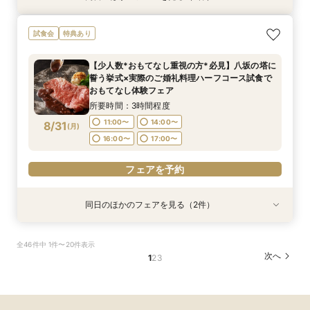
【初見学でも安心】気軽に見学OK！八坂の塔を
【少人数*おもてなし重視の方*必見】6名～
試食会
特典あり
目の前に仰ぐチャペルへの入場体験付*ハープや
OK！少人数婚相談会◆八坂の塔に誓う挙式会場
フルートの生演奏による入場で結婚式のイメージ
のご見学×実際のご婚礼料理ハーフコース試食で
【少人数*おもてなし重視の方*必見】八坂の塔に
広がる相談会。初めての見学にオススメ*結婚式
おもてなし体験フェア
所要時間：3時間程度
所要時間：3時間程度
誓う挙式×実際のご婚礼料理ハーフコース試食で
準備スタートフェア◎
9:00〜
9:00〜
10:00〜
10:00〜
8/30
8/30
おもてなし体験フェア
(
(
日
日
)
)
15:00〜
15:00〜
16:00〜
16:00〜
所要時間：3時間程度
11:00〜
14:00〜
8/31
(
月
)
フェアを予約
フェアを予約
16:00〜
17:00〜
フェアを予約
同日のほかのフェアを見る（2件）
試食会
試食会
特典あり
特典あり
【初見学でも安心】気軽に見学◎結婚式準備ス
【組数限定】ご来館でAmazonギフト券プレゼン
全46件中 1件〜20件表示
タートフェア
ト！さらに、ご成約で挙式料100％OFF/料理2ラ
次へ
1
2
3
ンク無料UPグレード/衣裳優待etc.このフェア限
所要時間：3時間程度
定の特典付リニューアル記念フェア◎
所要時間：3時間程度
11:00〜
14:00〜
11:00〜
14:00〜
8/31
8/31
(
(
月
月
)
)
16:00〜
17:00〜