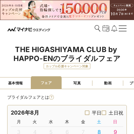
THE HIGASHIYAMA CLUB by 
HAPPO-ENのブライダルフェア
カップル応援キャンペーン対象
フェア
基本情報
写真
動画
プ
ブライダルフェアとは
2026年8月
平日
土日祝
月
火
水
木
金
土
日
3
4
5
6
7
8
9