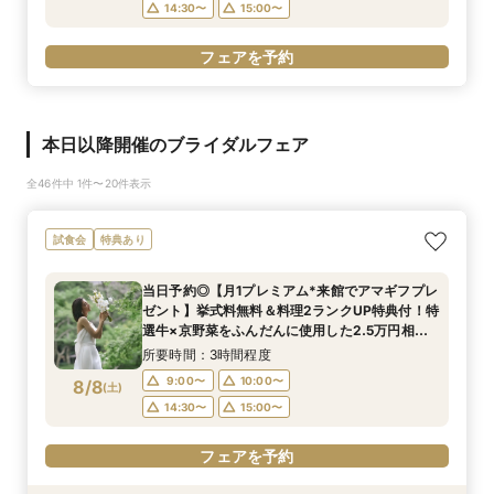
14:30〜
15:00〜
フェアを予約
本日以降開催のブライダルフェア
全46件中 1件〜20件表示
試食会
特典あり
当日予約◎【月1プレミアム*来館でアマギフプレ
ゼント】挙式料無料＆料理2ランクUP特典付！特
選牛×京野菜をふんだんに使用した2.5万円相当
の豪華4品ハーフコース無料試食付◎初めての見
所要時間：3時間程度
学にオススメ◎
9:00〜
10:00〜
8/8
(
土
)
14:30〜
15:00〜
フェアを予約