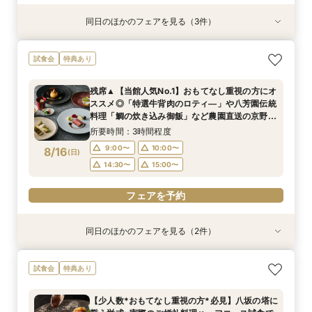
同日のほかのフェアを見る（3件）
試食会
試食会
試食会
特典あり
特典あり
特典あり
【初見学でも安心】気軽に見学◎結婚式準備ス
【文化財を貸切】京都東山に佇む「旧三井邸」全
【少人数*おもてなし重視の方*必見】八坂の塔に
試食会
特典あり
タートフェア
館見学×「特選牛」や「八芳園伝統料理・祝い鯛
誓う挙式×実際のご婚礼料理ハーフコース試食で
の炊き込み御飯」など豪華4品試食付
おもてなし体験フェア
所要時間：3時間程度
残席▲【当館人気No.1】おもてなし重視の方にオ
所要時間：3時間程度
所要時間：3時間程度
9:00〜
10:00〜
ススメ◎「特選牛背肉のロティ―」や八芳園伝統
9:00〜
9:00〜
10:00〜
10:00〜
8/15
8/15
8/15
料理「鯛の炊き込み御飯」など農園直送の京野菜
(
(
(
土
土
土
)
)
)
14:30〜
15:00〜
をふんだんに使用した*豪華4品の美食体験*フェ
14:30〜
14:30〜
15:00〜
15:00〜
所要時間：3時間程度
ア
フェアを予約
9:00〜
10:00〜
8/16
(
日
)
フェアを予約
フェアを予約
14:30〜
15:00〜
フェアを予約
同日のほかのフェアを見る（2件）
試食会
試食会
特典あり
特典あり
【少人数*おもてなし重視の方*必見】6名～
【初見学でも安心】気軽に見学◎結婚式準備ス
試食会
特典あり
OK！少人数婚相談会◆八坂の塔に誓う挙式会場
タートフェア
のご見学×実際のご婚礼料理ハーフコース試食で
所要時間：3時間程度
【少人数*おもてなし重視の方*必見】八坂の塔に
おもてなし体験フェア
所要時間：3時間程度
9:00〜
10:00〜