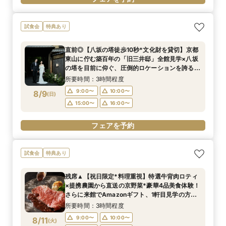
試食会
特典あり
直前◎【八坂の塔徒歩10秒*文化財を貸切】京都
東山に佇む築百年の「旧三井邸」全館見学×八坂
の塔を目前に仰ぐ、圧倒的ロケーションを誇る
チャペルでの入場体験◎さらに豪華4品試食付！
所要時間：3時間程度
9:00〜
10:00〜
8/9
(
日
)
15:00〜
16:00〜
フェアを予約
試食会
特典あり
残席▲【祝日限定*料理重視】特選牛背肉ロティ
×提携農園から直送の京野菜*豪華4品美食体験！
さらに来館でAmazonギフト、1軒目見学の方は
ご成約で挙式料無料＆料理2ランクUP特典付◎
所要時間：3時間程度
9:00〜
10:00〜
8/11
(
火
)