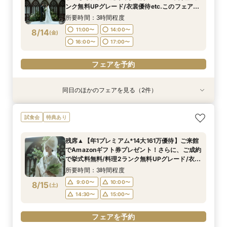
11:00〜
11:00〜
14:00〜
14:00〜
8/13
8/13
ンク無料UPグレード/衣裳優待etc.このフェア限
(
(
木
木
)
)
定の特典付リニューアル記念フェア◎
16:00〜
16:00〜
17:00〜
17:00〜
所要時間：3時間程度
11:00〜
14:00〜
8/14
(
金
)
フェアを予約
フェアを予約
16:00〜
17:00〜
フェアを予約
同日のほかのフェアを見る（2件）
試食会
試食会
特典あり
特典あり
【初見学でも安心】気軽に見学◎結婚式準備ス
【少人数*おもてなし重視の方*必見】八坂の塔に
試食会
特典あり
タートフェア
誓う挙式×実際のご婚礼料理ハーフコース試食で
おもてなし体験フェア
所要時間：3時間程度
残席▲【年1プレミアム*14大161万優待】ご来館
所要時間：3時間程度
11:00〜
14:00〜
でAmazonギフト券プレゼント！さらに、ご成約
11:00〜
14:00〜
8/14
8/14
で挙式料無料/料理2ランク無料UPグレード/衣裳
(
(
金
金
)
)
16:00〜
17:00〜
優待etc.年に1度のプレミアムフェア限定特典付
16:00〜
17:00〜
所要時間：3時間程度
◎
フェアを予約
9:00〜
10:00〜
8/15
(
土
)
フェアを予約
14:30〜
15:00〜
フェアを予約