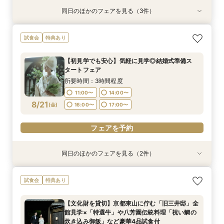
同日のほかのフェアを見る（3件）
試食会
試食会
試食会
特典あり
特典あり
特典あり
【初見学でも安心】気軽に見学◎結婚式準備ス
【組数限定】ご来館でAmazonギフト券プレゼン
【少人数*おもてなし重視の方*必見】八坂の塔に
試食会
特典あり
タートフェア
ト！さらに、ご成約で挙式料100％OFF/料理2ラ
誓う挙式×実際のご婚礼料理ハーフコース試食で
ンク無料UPグレード/衣裳優待etc.このフェア限
おもてなし体験フェア
所要時間：3時間程度
【初見学でも安心】気軽に見学◎結婚式準備ス
定の特典付リニューアル記念フェア◎
所要時間：3時間程度
所要時間：3時間程度
11:00〜
14:00〜
タートフェア
11:00〜
11:00〜
14:00〜
14:00〜
8/18
8/18
8/18
(
(
(
火
火
火
)
)
)
16:00〜
17:00〜
所要時間：3時間程度
16:00〜
16:00〜
17:00〜
17:00〜
11:00〜
14:00〜
フェアを予約
8/21
(
金
)
16:00〜
17:00〜
フェアを予約
フェアを予約
フェアを予約
同日のほかのフェアを見る（2件）
試食会
試食会
特典あり
特典あり
【組数限定】ご来館でAmazonギフト券プレゼン
【少人数*おもてなし重視の方*必見】八坂の塔に
試食会
特典あり
ト！さらに、ご成約で挙式料100％OFF/料理2ラ
誓う挙式×実際のご婚礼料理ハーフコース試食で
ンク無料UPグレード/衣裳優待etc.このフェア限
おもてなし体験フェア
【文化財を貸切】京都東山に佇む「旧三井邸」全
定の特典付リニューアル記念フェア◎
所要時間：3時間程度
所要時間：3時間程度
館見学×「特選牛」や八芳園伝統料理「祝い鯛の
11:00〜
11:00〜
14:00〜
14:00〜
8/21
8/21
炊き込み御飯」など豪華4品試食付
(
(
金
金
)
)