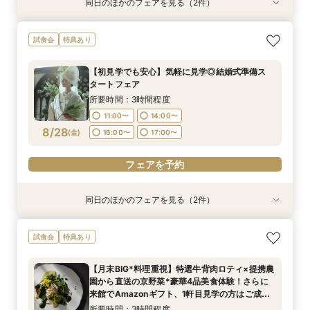
同日のほかのフェアを見る（2件）
試食会
試食会
特典あり
特典あり
【初見学でも安心】気軽に見学◎結婚式準備ス
【少人数*おもてなし重視の方*必見】八坂の塔に
試食会
特典あり
タートフェア
誓う挙式×実際のご婚礼料理ハーフコース試食で
おもてなし体験フェア
所要時間：3時間程度
【初見学でも安心】気軽に見学◎結婚式準備ス
所要時間：3時間程度
11:00〜
14:00〜
タートフェア
11:00〜
14:00〜
8/27
8/27
(
(
木
木
)
)
16:00〜
17:00〜
所要時間：3時間程度
16:00〜
17:00〜
11:00〜
14:00〜
フェアを予約
8/28
(
金
)
16:00〜
17:00〜
フェアを予約
フェアを予約
同日のほかのフェアを見る（2件）
試食会
試食会
特典あり
特典あり
【組数限定】ご来館でAmazonギフト券プレゼン
【少人数*おもてなし重視の方*必見】八坂の塔に
試食会
特典あり
ト！さらに、ご成約で挙式料100％OFF/料理2ラ
誓う挙式×実際のご婚礼料理ハーフコース試食で
ンク無料UPグレード/衣裳優待etc.このフェア限
おもてなし体験フェア
【月末BIG*料理重視】特選牛背肉ロティ×提携農
定の特典付リニューアル記念フェア◎
所要時間：3時間程度
所要時間：3時間程度
園から直送の京野菜*豪華4品美食体験！さらに
11:00〜
11:00〜
14:00〜
14:00〜
8/28
8/28
来館でAmazonギフト、1軒目見学の方はご成約
(
(
金
金
)
)
で挙式料無料＆料理2ランクUP特典付◎
16:00〜
16:00〜
17:00〜
17:00〜
所要時間：3時間程度