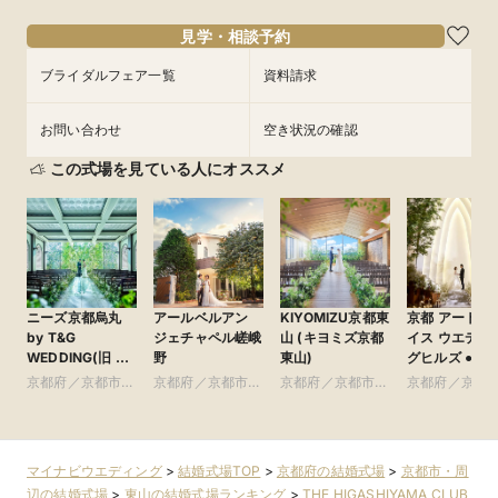
16:00〜
17:00〜
フェアを予約
見学・相談予約
フェアを予約
ブライダルフェア一覧
資料請求
お問い合わせ
空き状況の確認
この式場を見ている人にオススメ
ニーズ京都烏丸
アールベルアン
KIYOMIZU京都東
京都 アートグ
by T&G
ジェチャペル嵯峨
山 (キヨミズ京都
イス ウエディ
WEDDING(旧 イ
野
東山)
グヒルズ ●ベスト
ンスタイルウェ
ブライダル グ
京都府／京都市・
京都府／京都市・
京都府／京都市・
京都府／京都
ディング京都)
ループ
周辺
周辺
周辺
周辺
マイナビウエディング
>
結婚式場TOP
>
京都府の結婚式場
>
京都市・周
辺の結婚式場
>
東山の結婚式場ランキング
>
THE HIGASHIYAMA CLUB