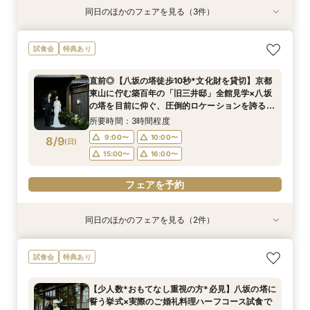
同日のほかのフェアを見る（3件）
試食会
試食会
試食会
特典あり
特典あり
特典あり
【初見学でも安心】気軽に見学◎結婚式準備ス
【少人数*おもてなし重視の方*必見】6名～
【当館人気No.1】おもてなし重視の方にオススメ
試食会
特典あり
タートフェア
OK！少人数婚相談会◆八坂の塔に誓う挙式会場
◎「特選牛背肉のロティ―」や八芳園伝統料理
のご見学×実際のご婚礼料理ハーフコース試食で
「鯛の炊き込み御飯」など*豪華4品の美食体験*
所要時間：3時間程度
直前◎【八坂の塔徒歩10秒*文化財を貸切】京都
おもてなし体験フェア
フェア
所要時間：3時間程度
所要時間：3時間程度
9:00〜
10:00〜
東山に佇む築百年の「旧三井邸」全館見学×八坂
9:00〜
9:00〜
10:00〜
10:00〜
8/8
8/8
8/8
の塔を目前に仰ぐ、圧倒的ロケーションを誇る
(
(
(
土
土
土
)
)
)
14:30〜
15:00〜
チャペルでの入場体験◎さらに豪華4品試食付！
14:30〜
14:30〜
15:00〜
15:00〜
所要時間：3時間程度
フェアを予約
9:00〜
10:00〜
8/9
(
日
)
フェアを予約
フェアを予約
15:00〜
16:00〜
フェアを予約
同日のほかのフェアを見る（2件）
試食会
試食会
特典あり
特典あり
【初見学でも安心】気軽に見学◎結婚式準備ス
【少人数*おもてなし重視の方*必見】八坂の塔に
試食会
特典あり
タートフェア
誓う挙式×実際のご婚礼料理ハーフコース試食で
おもてなし体験フェア
所要時間：3時間程度
【少人数*おもてなし重視の方*必見】八坂の塔に
所要時間：3時間程度
9:00〜
10:00〜
誓う挙式×実際のご婚礼料理ハーフコース試食で
9:00〜
10:00〜