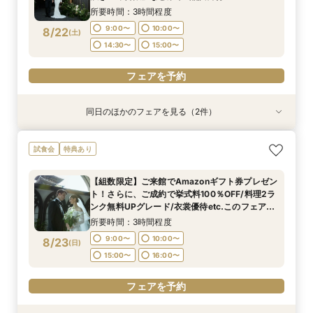
16:00〜
16:00〜
17:00〜
17:00〜
所要時間：3時間程度
9:00〜
10:00〜
8/22
(
土
)
フェアを予約
フェアを予約
14:30〜
15:00〜
フェアを予約
同日のほかのフェアを見る（2件）
試食会
試食会
特典あり
特典あり
【初見学でも安心】気軽に見学◎結婚式準備ス
【少人数*おもてなし重視の方*必見】八坂の塔に
試食会
特典あり
タートフェア
誓う挙式×実際のご婚礼料理ハーフコース試食で
おもてなし体験フェア
所要時間：3時間程度
【組数限定】ご来館でAmazonギフト券プレゼン
所要時間：3時間程度
9:00〜
10:00〜
ト！さらに、ご成約で挙式料100％OFF/料理2ラ
9:00〜
10:00〜
8/22
8/22
ンク無料UPグレード/衣裳優待etc.このフェア限
(
(
土
土
)
)
14:30〜
15:00〜
定の特典付リニューアル記念フェア◎
14:30〜
15:00〜
所要時間：3時間程度
フェアを予約
9:00〜
10:00〜
8/23
(
日
)
フェアを予約
15:00〜
16:00〜
フェアを予約