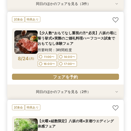
同日のほかのフェアを見る（3件）
試食会
試食会
試食会
特典あり
特典あり
特典あり
【初見学でも安心】気軽に見学◎結婚式準備ス
【少人数*おもてなし重視の方*必見】6名～
【当館人気No.1】おもてなし重視の方にオススメ
試食会
特典あり
タートフェア
OK！少人数婚相談会◆八坂の塔に誓う挙式会場
◎「特選牛背肉のロティ―」や八芳園伝統料理
のご見学×実際のご婚礼料理ハーフコース試食で
「鯛の炊き込み御飯」など*豪華4品の美食体験*
所要時間：3時間程度
【少人数*おもてなし重視の方*必見】八坂の塔に
おもてなし体験フェア
フェア
所要時間：3時間程度
所要時間：3時間程度
9:00〜
10:00〜
誓う挙式×実際のご婚礼料理ハーフコース試食で
9:00〜
9:00〜
10:00〜
10:00〜
8/23
8/23
8/23
おもてなし体験フェア
(
(
(
日
日
日
)
)
)
15:00〜
16:00〜
15:00〜
15:00〜
16:00〜
16:00〜
所要時間：3時間程度
フェアを予約
11:00〜
14:00〜
8/24
(
月
)
フェアを予約
フェアを予約
16:00〜
17:00〜
フェアを予約
同日のほかのフェアを見る（2件）
試食会
試食会
特典あり
特典あり
【初見学でも安心】気軽に見学◎結婚式準備ス
【組数限定】ご来館でAmazonギフト券プレゼン
試食会
特典あり
タートフェア
ト！さらに、ご成約で挙式料100％OFF/料理2ラ
ンク無料UPグレード/衣裳優待etc.このフェア限
所要時間：3時間程度
【火曜×組数限定】八坂の塔×京都ウエディング
定の特典付リニューアル記念フェア◎
所要時間：3時間程度
11:00〜
14:00〜
体感フェア
11:00〜
14:00〜