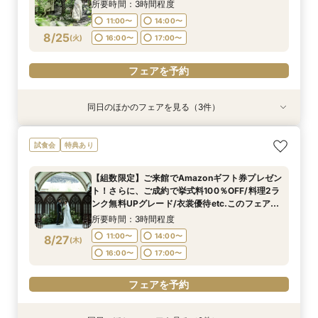
8/24
8/24
(
(
月
月
)
)
16:00〜
17:00〜
所要時間：3時間程度
16:00〜
17:00〜
11:00〜
14:00〜
フェアを予約
8/25
(
火
)
16:00〜
17:00〜
フェアを予約
フェアを予約
同日のほかのフェアを見る（3件）
試食会
試食会
試食会
特典あり
特典あり
特典あり
【初見学でも安心】気軽に見学◎結婚式準備ス
【組数限定】ご来館でAmazonギフト券プレゼン
【少人数*おもてなし重視の方*必見】八坂の塔に
試食会
特典あり
タートフェア
ト！さらに、ご成約で挙式料100％OFF/料理2ラ
誓う挙式×実際のご婚礼料理ハーフコース試食で
ンク無料UPグレード/衣裳優待etc.このフェア限
おもてなし体験フェア
所要時間：3時間程度
【組数限定】ご来館でAmazonギフト券プレゼン
定の特典付リニューアル記念フェア◎
所要時間：3時間程度
所要時間：3時間程度
11:00〜
14:00〜
ト！さらに、ご成約で挙式料100％OFF/料理2ラ
11:00〜
11:00〜
14:00〜
14:00〜
8/25
8/25
8/25
ンク無料UPグレード/衣裳優待etc.このフェア限
(
(
(
火
火
火
)
)
)
16:00〜
17:00〜
定の特典付リニューアル記念フェア◎
16:00〜
16:00〜
17:00〜
17:00〜
所要時間：3時間程度
フェアを予約
11:00〜
14:00〜
8/27
(
木
)
フェアを予約
フェアを予約
16:00〜
17:00〜
フェアを予約