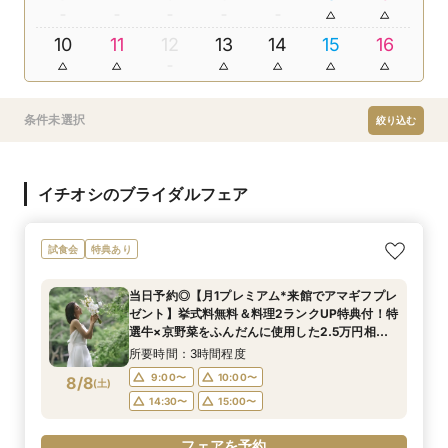
10
11
12
13
14
15
16
条件未選択
絞り込む
イチオシのブライダルフェア
試食会
特典あり
当日予約◎【月1プレミアム*来館でアマギフプレ
ゼント】挙式料無料＆料理2ランクUP特典付！特
選牛×京野菜をふんだんに使用した2.5万円相当
の豪華4品ハーフコース無料試食付◎初めての見
所要時間：3時間程度
学にオススメ◎
9:00〜
10:00〜
8/8
(
土
)
14:30〜
15:00〜
フェアを予約