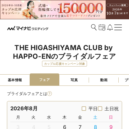
THE HIGASHIYAMA CLUB by 
HAPPO-ENのブライダルフェア
カップル応援キャンペーン対象
フェア
基本情報
写真
動画
プ
ブライダルフェアとは
2026年8月
平日
土日祝
月
火
水
木
金
土
日
3
4
5
6
7
8
9