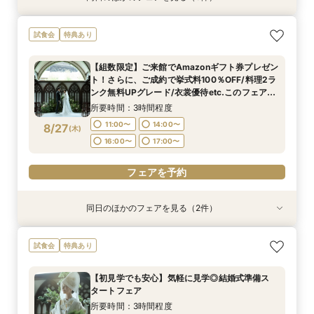
【初見学でも安心】気軽に見学◎結婚式準備ス
【組数限定】ご来館でAmazonギフト券プレゼン
【少人数*おもてなし重視の方*必見】八坂の塔に
試食会
特典あり
タートフェア
ト！さらに、ご成約で挙式料100％OFF/料理2ラ
誓う挙式×実際のご婚礼料理ハーフコース試食で
ンク無料UPグレード/衣裳優待etc.このフェア限
おもてなし体験フェア
所要時間：3時間程度
【組数限定】ご来館でAmazonギフト券プレゼン
定の特典付リニューアル記念フェア◎
所要時間：3時間程度
所要時間：3時間程度
11:00〜
14:00〜
ト！さらに、ご成約で挙式料100％OFF/料理2ラ
11:00〜
11:00〜
14:00〜
14:00〜
8/25
8/25
8/25
ンク無料UPグレード/衣裳優待etc.このフェア限
(
(
(
火
火
火
)
)
)
16:00〜
17:00〜
定の特典付リニューアル記念フェア◎
16:00〜
16:00〜
17:00〜
17:00〜
所要時間：3時間程度
フェアを予約
11:00〜
14:00〜
8/27
(
木
)
フェアを予約
フェアを予約
16:00〜
17:00〜
フェアを予約
同日のほかのフェアを見る（2件）
試食会
試食会
特典あり
特典あり
【初見学でも安心】気軽に見学◎結婚式準備ス
【少人数*おもてなし重視の方*必見】八坂の塔に
試食会
特典あり
タートフェア
誓う挙式×実際のご婚礼料理ハーフコース試食で
おもてなし体験フェア
所要時間：3時間程度
【初見学でも安心】気軽に見学◎結婚式準備ス
所要時間：3時間程度
11:00〜
14:00〜
タートフェア
11:00〜
14:00〜
8/27
8/27
(
(
木
木
)
)
16:00〜
17:00〜
所要時間：3時間程度