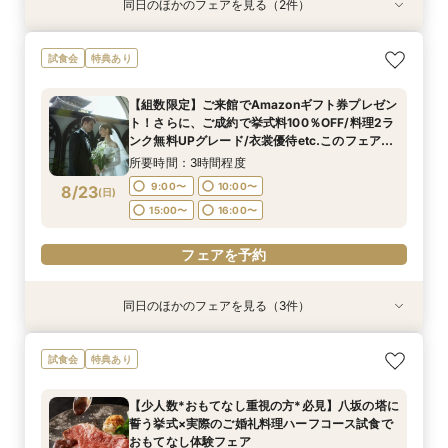
同日のほかのフェアを見る（2件）
試食会
試食会
特典あり
特典あり
【初見学でも安心】気軽に見学◎結婚式準備ス
【少人数*おもてなし重視の方*必見】八坂の塔に
試食会
特典あり
タートフェア
誓う挙式×実際のご婚礼料理ハーフコース試食で
おもてなし体験フェア
所要時間：3時間程度
【組数限定】ご来館でAmazonギフト券プレゼン
所要時間：3時間程度
9:00〜
10:00〜
ト！さらに、ご成約で挙式料100％OFF/料理2ラ
9:00〜
10:00〜
8/22
8/22
ンク無料UPグレード/衣裳優待etc.このフェア限
(
(
土
土
)
)
14:30〜
15:00〜
定の特典付リニューアル記念フェア◎
14:30〜
15:00〜
所要時間：3時間程度
フェアを予約
9:00〜
10:00〜
8/23
(
日
)
フェアを予約
15:00〜
16:00〜
フェアを予約
同日のほかのフェアを見る（3件）
試食会
試食会
試食会
特典あり
特典あり
特典あり
【初見学でも安心】気軽に見学◎結婚式準備ス
【少人数*おもてなし重視の方*必見】6名～
【当館人気No.1】おもてなし重視の方にオススメ
試食会
特典あり
タートフェア
OK！少人数婚相談会◆八坂の塔に誓う挙式会場
◎「特選牛背肉のロティ―」や八芳園伝統料理
のご見学×実際のご婚礼料理ハーフコース試食で
「鯛の炊き込み御飯」など*豪華4品の美食体験*
所要時間：3時間程度
【少人数*おもてなし重視の方*必見】八坂の塔に
おもてなし体験フェア
フェア
所要時間：3時間程度
所要時間：3時間程度
9:00〜
10:00〜
誓う挙式×実際のご婚礼料理ハーフコース試食で
9:00〜
9:00〜
10:00〜
10:00〜
8/23
8/23
8/23
おもてなし体験フェア
(
(
(
日
日
日
)
)
)
15:00〜
16:00〜