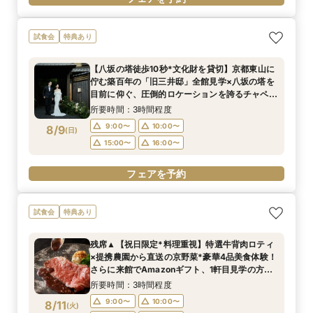
試食会
特典あり
【八坂の塔徒歩10秒*文化財を貸切】京都東山に
佇む築百年の「旧三井邸」全館見学×八坂の塔を
目前に仰ぐ、圧倒的ロケーションを誇るチャペル
での入場体験◎さらに豪華4品試食付！
所要時間：3時間程度
9:00〜
10:00〜
8/9
(
日
)
15:00〜
16:00〜
フェアを予約
試食会
特典あり
残席▲【祝日限定*料理重視】特選牛背肉ロティ
×提携農園から直送の京野菜*豪華4品美食体験！
さらに来館でAmazonギフト、1軒目見学の方は
ご成約で挙式料無料＆料理2ランクUP特典付◎
所要時間：3時間程度
9:00〜
10:00〜
8/11
(
火
)