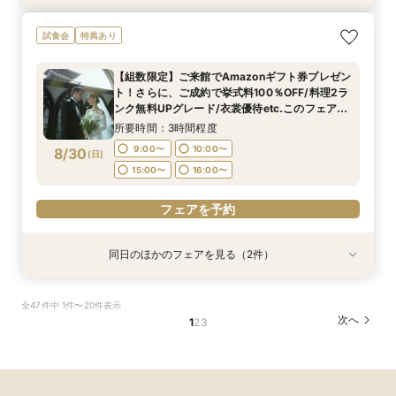
【初見学でも安心】気軽に見学OK！八坂の塔を
【文化財を貸切】京都東山に佇む「旧三井邸」全
【少人数*おもてなし重視の方*必見】八坂の塔に
試食会
特典あり
目の前に仰ぐチャペルへの入場体験付*ハープや
館見学×「特選牛」や「八芳園伝統料理・祝い鯛
誓う挙式×実際のご婚礼料理ハーフコース試食で
フルートの生演奏による入場で結婚式のイメージ
の炊き込み御飯」など豪華4品試食付
おもてなし体験フェア
【組数限定】ご来館でAmazonギフト券プレゼン
広がる相談会。初めての見学にオススメ*結婚式
所要時間：3時間程度
所要時間：3時間程度
所要時間：3時間程度
ト！さらに、ご成約で挙式料100％OFF/料理2ラ
準備スタートフェア◎
9:00〜
9:00〜
9:00〜
10:00〜
10:00〜
10:00〜
8/29
8/29
8/29
ンク無料UPグレード/衣裳優待etc.このフェア限
(
(
(
土
土
土
)
)
)
定の特典付リニューアル記念フェア◎
15:00〜
15:00〜
15:00〜
16:00〜
16:00〜
16:00〜
所要時間：3時間程度
9:00〜
10:00〜
8/30
(
日
)
フェアを予約
フェアを予約
フェアを予約
15:00〜
16:00〜
フェアを予約
同日のほかのフェアを見る（2件）
試食会
試食会
特典あり
特典あり
【初見学でも安心】気軽に見学OK！八坂の塔を
【少人数*おもてなし重視の方*必見】6名～
全47件中 1件〜20件表示
目の前に仰ぐチャペルへの入場体験付*ハープや
OK！少人数婚相談会◆八坂の塔に誓う挙式会場
次へ
1
2
3
フルートの生演奏による入場で結婚式のイメージ
のご見学×実際のご婚礼料理ハーフコース試食で
広がる相談会。初めての見学にオススメ*結婚式
おもてなし体験フェア
所要時間：3時間程度
所要時間：3時間程度
準備スタートフェア◎
9:00〜
9:00〜
10:00〜
10:00〜
8/30
8/30
(
(
日
日
)
)
15:00〜
15:00〜
16:00〜
16:00〜