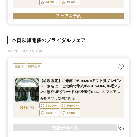
14:30〜
15:00〜
フェアを予約
本日以降開催のブライダルフェア
全47件中 1件〜20件表示
試食会
特典あり
【組数限定】ご来館でAmazonギフト券プレゼン
ト！さらに、ご成約で挙式料100％OFF/料理2ラ
ンク無料UPグレード/衣裳優待etc.このフェア限
定の特典付リニューアル記念フェア◎
所要時間：3時間程度
11:00〜
14:00〜
8/6
(
木
)
16:00〜
17:00〜
電話予約のみ