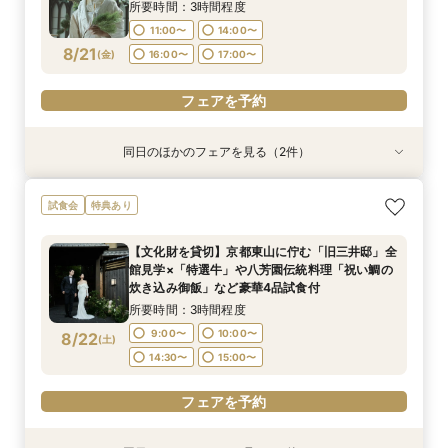
8/18
8/18
8/18
(
(
(
火
火
火
)
)
)
16:00〜
17:00〜
所要時間：3時間程度
16:00〜
16:00〜
17:00〜
17:00〜
11:00〜
14:00〜
フェアを予約
8/21
(
金
)
16:00〜
17:00〜
フェアを予約
フェアを予約
フェアを予約
同日のほかのフェアを見る（2件）
試食会
試食会
特典あり
特典あり
【組数限定】ご来館でAmazonギフト券プレゼン
【少人数*おもてなし重視の方*必見】八坂の塔に
試食会
特典あり
ト！さらに、ご成約で挙式料100％OFF/料理2ラ
誓う挙式×実際のご婚礼料理ハーフコース試食で
ンク無料UPグレード/衣裳優待etc.このフェア限
おもてなし体験フェア
【文化財を貸切】京都東山に佇む「旧三井邸」全
定の特典付リニューアル記念フェア◎
所要時間：3時間程度
所要時間：3時間程度
館見学×「特選牛」や八芳園伝統料理「祝い鯛の
11:00〜
11:00〜
14:00〜
14:00〜
8/21
8/21
炊き込み御飯」など豪華4品試食付
(
(
金
金
)
)
16:00〜
16:00〜
17:00〜
17:00〜
所要時間：3時間程度
9:00〜
10:00〜
8/22
(
土
)
フェアを予約
フェアを予約
14:30〜
15:00〜
フェアを予約