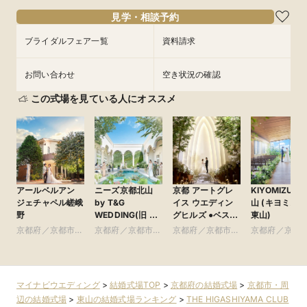
見学・相談予約
フェアを予約
フェアを予約
ブライダルフェア一覧
資料請求
お問い合わせ
空き状況の確認
この式場を見ている人にオススメ
アールベルアン
ニーズ京都北山
京都 アートグレ
KIYOMIZU京
ジェチャペル嵯峨
by T&G
イス ウエディン
山 (キヨミズ
野
WEDDING(旧 北
グヒルズ ●ベスト
東山)
山迎賓館 京都)
ブライダル グ
京都府／京都市・
京都府／京都市・
京都府／京都市・
京都府／京都
ループ
周辺
周辺
周辺
周辺
マイナビウエディング
>
結婚式場TOP
>
京都府の結婚式場
>
京都市・周
辺の結婚式場
>
東山の結婚式場ランキング
>
THE HIGASHIYAMA CLUB