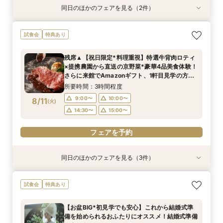
同日のほかのフェアを見る（2件）
試食会
試食会
特典あり
特典あり
【初見学でも安心】気軽に見学◎結婚式準備ス
【少人数*おもてなし重視の方*必見】八坂の塔に
試食会
特典あり
タートフェア
誓う挙式×実際のご婚礼料理ハーフコース試食で
おもてなし体験フェア
所要時間：3時間程度
残席▲【祝日限定*料理重視】特選牛背肉ロティ
所要時間：3時間程度
9:00〜
10:00〜
×提携農園から直送の京野菜*豪華4品美食体験！
9:00〜
10:00〜
8/9
8/9
さらに来館でAmazonギフト、1軒目見学の方は
(
(
日
日
)
)
15:00〜
16:00〜
ご成約で挙式料無料＆料理2ランクUP特典付◎
15:00〜
16:00〜
所要時間：3時間程度
フェアを予約
9:00〜
10:00〜
8/11
(
火
)
フェアを予約
14:30〜
15:00〜
フェアを予約
同日のほかのフェアを見る（3件）
試食会
試食会
試食会
特典あり
特典あり
特典あり
【初見学でも安心】気軽に見学◎結婚式準備ス
【少人数*おもてなし重視の方*必見】6名～
【組数限定】ご来館でAmazonギフト券プレゼン
試食会
特典あり
タートフェア
OK！少人数婚相談会◆八坂の塔に誓う挙式会場
ト！さらに、ご成約で挙式料100％OFF/料理2ラ
のご見学×実際のご婚礼料理ハーフコース試食で
ンク無料UPグレード/衣裳優待etc.このフェア限
所要時間：3時間程度
【お盆BIG*初見学でも安心】これから結婚式準
おもてなし体験フェア
定の特典付リニューアル記念フェア◎
所要時間：3時間程度
所要時間：3時間程度
9:00〜
10:00〜
備を始められるおふたりにオススメ！結婚式準備
9:00〜
9:00〜
10:00〜
10:00〜