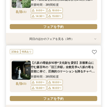
の豪華4品ハーフコース無料試食付◎初めての見
16:00〜
16:00〜
17:00〜
17:00〜
所要時間：3時間程度
学にオススメ◎
9:00〜
10:00〜
8/8
(
土
)
フェアを予約
フェアを予約
14:30〜
15:00〜
フェアを予約
同日のほかのフェアを見る（3件）
試食会
試食会
試食会
特典あり
特典あり
特典あり
【初見学でも安心】気軽に見学◎結婚式準備ス
【少人数*おもてなし重視の方*必見】6名～
【当館人気No.1】おもてなし重視の方にオススメ
試食会
特典あり
タートフェア
OK！少人数婚相談会◆八坂の塔に誓う挙式会場
◎「特選牛背肉のロティ―」や八芳園伝統料理
のご見学×実際のご婚礼料理ハーフコース試食で
「鯛の炊き込み御飯」など*豪華4品の美食体験*
所要時間：3時間程度
【八坂の塔徒歩10秒*文化財を貸切】京都東山に
おもてなし体験フェア
フェア
所要時間：3時間程度
所要時間：3時間程度
9:00〜
10:00〜
佇む築百年の「旧三井邸」全館見学×八坂の塔を
9:00〜
9:00〜
10:00〜
10:00〜
8/8
8/8
8/8
目前に仰ぐ、圧倒的ロケーションを誇るチャペル
(
(
(
土
土
土
)
)
)
14:30〜
15:00〜
での入場体験◎さらに豪華4品試食付！
14:30〜
14:30〜
15:00〜
15:00〜
所要時間：3時間程度
フェアを予約
9:00〜
10:00〜
8/9
(
日
)
フェアを予約
フェアを予約
15:00〜
16:00〜
フェアを予約