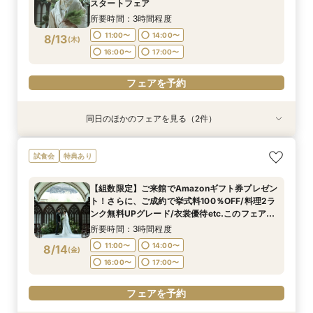
8/11
8/11
8/11
スタートフェア
(
(
(
火
火
火
)
)
)
14:30〜
15:00〜
14:30〜
14:30〜
15:00〜
15:00〜
所要時間：3時間程度
フェアを予約
11:00〜
14:00〜
8/13
(
木
)
フェアを予約
フェアを予約
16:00〜
17:00〜
フェアを予約
同日のほかのフェアを見る（2件）
試食会
試食会
特典あり
特典あり
【組数限定】ご来館でAmazonギフト券プレゼン
【少人数*おもてなし重視の方*必見】八坂の塔に
試食会
特典あり
ト！さらに、ご成約で挙式料100％OFF/料理2ラ
誓う挙式×実際のご婚礼料理ハーフコース試食で
ンク無料UPグレード/衣裳優待etc.このフェア限
おもてなし体験フェア
【組数限定】ご来館でAmazonギフト券プレゼン
定の特典付リニューアル記念フェア◎
所要時間：3時間程度
所要時間：3時間程度
ト！さらに、ご成約で挙式料100％OFF/料理2ラ
11:00〜
11:00〜
14:00〜
14:00〜
8/13
8/13
ンク無料UPグレード/衣裳優待etc.このフェア限
(
(
木
木
)
)
定の特典付リニューアル記念フェア◎
16:00〜
16:00〜
17:00〜
17:00〜
所要時間：3時間程度
11:00〜
14:00〜
8/14
(
金
)
フェアを予約
フェアを予約
16:00〜
17:00〜
フェアを予約