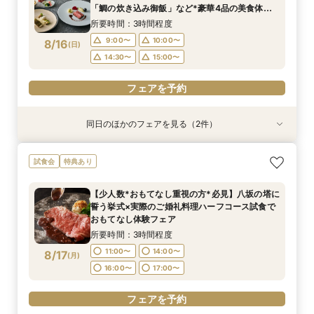
9:00〜
9:00〜
10:00〜
10:00〜
8/15
8/15
8/15
「鯛の炊き込み御飯」など*豪華4品の美食体験*
(
(
(
土
土
土
)
)
)
14:30〜
15:00〜
フェア
14:30〜
14:30〜
15:00〜
15:00〜
所要時間：3時間程度
フェアを予約
9:00〜
10:00〜
8/16
(
日
)
フェアを予約
フェアを予約
14:30〜
15:00〜
フェアを予約
同日のほかのフェアを見る（2件）
試食会
試食会
特典あり
特典あり
【少人数*おもてなし重視の方*必見】6名～
【初見学でも安心】気軽に見学◎結婚式準備ス
試食会
特典あり
OK！少人数婚相談会◆八坂の塔に誓う挙式会場
タートフェア
のご見学×実際のご婚礼料理ハーフコース試食で
所要時間：3時間程度
【少人数*おもてなし重視の方*必見】八坂の塔に
おもてなし体験フェア
所要時間：3時間程度
9:00〜
10:00〜
誓う挙式×実際のご婚礼料理ハーフコース試食で
9:00〜
10:00〜
8/16
8/16
おもてなし体験フェア
(
(
日
日
)
)
14:30〜
15:00〜
14:30〜
15:00〜
所要時間：3時間程度
フェアを予約
11:00〜
14:00〜
8/17
(
月
)
フェアを予約
16:00〜
17:00〜
フェアを予約