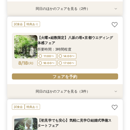
同日のほかのフェアを見る（2件）
試食会
試食会
特典あり
特典あり
【初見学でも安心】気軽に見学◎結婚式準備ス
【組数限定】ご来館でAmazonギフト券プレゼン
試食会
特典あり
タートフェア
ト！さらに、ご成約で挙式料100％OFF/料理2ラ
ンク無料UPグレード/衣裳優待etc.このフェア限
所要時間：3時間程度
【火曜×組数限定】八坂の塔×京都ウエディング
定の特典付リニューアル記念フェア◎
所要時間：3時間程度
11:00〜
14:00〜
体感フェア
11:00〜
14:00〜
8/17
8/17
(
(
月
月
)
)
16:00〜
17:00〜
所要時間：3時間程度
16:00〜
17:00〜
11:00〜
14:00〜
フェアを予約
8/18
(
火
)
16:00〜
17:00〜
フェアを予約
フェアを予約
同日のほかのフェアを見る（3件）
試食会
試食会
試食会
特典あり
特典あり
特典あり
【初見学でも安心】気軽に見学◎結婚式準備ス
【組数限定】ご来館でAmazonギフト券プレゼン
【少人数*おもてなし重視の方*必見】八坂の塔に
試食会
特典あり
タートフェア
ト！さらに、ご成約で挙式料100％OFF/料理2ラ
誓う挙式×実際のご婚礼料理ハーフコース試食で
ンク無料UPグレード/衣裳優待etc.このフェア限
おもてなし体験フェア
所要時間：3時間程度
【初見学でも安心】気軽に見学◎結婚式準備ス
定の特典付リニューアル記念フェア◎
所要時間：3時間程度
所要時間：3時間程度
11:00〜
14:00〜
タートフェア
11:00〜
11:00〜
14:00〜
14:00〜