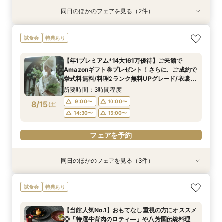
同日のほかのフェアを見る（2件）
試食会
試食会
特典あり
特典あり
【初見学でも安心】気軽に見学◎結婚式準備ス
【少人数*おもてなし重視の方*必見】八坂の塔に
試食会
特典あり
タートフェア
誓う挙式×実際のご婚礼料理ハーフコース試食で
おもてなし体験フェア
所要時間：3時間程度
【年1プレミアム*14大161万優待】ご来館で
所要時間：3時間程度
11:00〜
14:00〜
Amazonギフト券プレゼント！さらに、ご成約で
11:00〜
14:00〜
8/14
8/14
挙式料無料/料理2ランク無料UPグレード/衣裳優
(
(
金
金
)
)
16:00〜
17:00〜
待etc.年に1度のプレミアムフェア限定特典付◎
16:00〜
17:00〜
所要時間：3時間程度
フェアを予約
9:00〜
10:00〜
8/15
(
土
)
フェアを予約
14:30〜
15:00〜
フェアを予約
同日のほかのフェアを見る（3件）
試食会
試食会
試食会
特典あり
特典あり
特典あり
【初見学でも安心】気軽に見学◎結婚式準備ス
【文化財を貸切】京都東山に佇む「旧三井邸」全
【少人数*おもてなし重視の方*必見】八坂の塔に
試食会
特典あり
タートフェア
館見学×「特選牛」や「八芳園伝統料理・祝い鯛
誓う挙式×実際のご婚礼料理ハーフコース試食で
の炊き込み御飯」など豪華4品試食付
おもてなし体験フェア
所要時間：3時間程度
【当館人気No.1】おもてなし重視の方にオススメ
所要時間：3時間程度
所要時間：3時間程度
9:00〜
10:00〜
◎「特選牛背肉のロティ―」や八芳園伝統料理