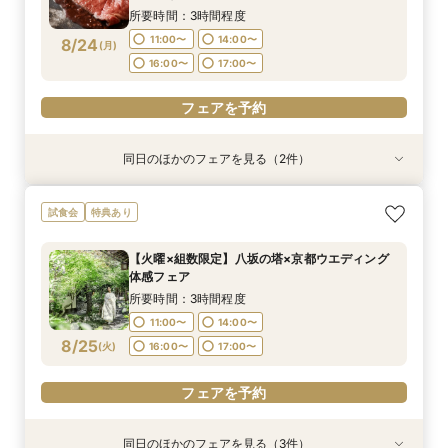
15:00〜
15:00〜
16:00〜
16:00〜
所要時間：3時間程度
フェアを予約
11:00〜
14:00〜
8/24
(
月
)
フェアを予約
フェアを予約
16:00〜
17:00〜
フェアを予約
同日のほかのフェアを見る（2件）
試食会
試食会
特典あり
特典あり
【初見学でも安心】気軽に見学◎結婚式準備ス
【組数限定】ご来館でAmazonギフト券プレゼン
試食会
特典あり
タートフェア
ト！さらに、ご成約で挙式料100％OFF/料理2ラ
ンク無料UPグレード/衣裳優待etc.このフェア限
所要時間：3時間程度
【火曜×組数限定】八坂の塔×京都ウエディング
定の特典付リニューアル記念フェア◎
所要時間：3時間程度
11:00〜
14:00〜
体感フェア
11:00〜
14:00〜
8/24
8/24
(
(
月
月
)
)
16:00〜
17:00〜
所要時間：3時間程度
16:00〜
17:00〜
11:00〜
14:00〜
フェアを予約
8/25
(
火
)
16:00〜
17:00〜
フェアを予約
フェアを予約
同日のほかのフェアを見る（3件）
試食会
試食会
試食会
特典あり
特典あり
特典あり