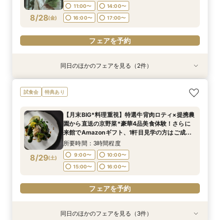
16:00〜
17:00〜
11:00〜
14:00〜
フェアを予約
8/28
(
金
)
16:00〜
17:00〜
フェアを予約
フェアを予約
同日のほかのフェアを見る（2件）
試食会
試食会
特典あり
特典あり
【組数限定】ご来館でAmazonギフト券プレゼン
【少人数*おもてなし重視の方*必見】八坂の塔に
試食会
特典あり
ト！さらに、ご成約で挙式料100％OFF/料理2ラ
誓う挙式×実際のご婚礼料理ハーフコース試食で
ンク無料UPグレード/衣裳優待etc.このフェア限
おもてなし体験フェア
【月末BIG*料理重視】特選牛背肉ロティ×提携農
定の特典付リニューアル記念フェア◎
所要時間：3時間程度
所要時間：3時間程度
園から直送の京野菜*豪華4品美食体験！さらに
11:00〜
11:00〜
14:00〜
14:00〜
8/28
8/28
来館でAmazonギフト、1軒目見学の方はご成約
(
(
金
金
)
)
で挙式料無料＆料理2ランクUP特典付◎
16:00〜
16:00〜
17:00〜
17:00〜
所要時間：3時間程度
9:00〜
10:00〜
8/29
(
土
)
フェアを予約
フェアを予約
15:00〜
16:00〜
フェアを予約
同日のほかのフェアを見る（3件）
試食会
試食会
試食会
特典あり
特典あり
特典あり