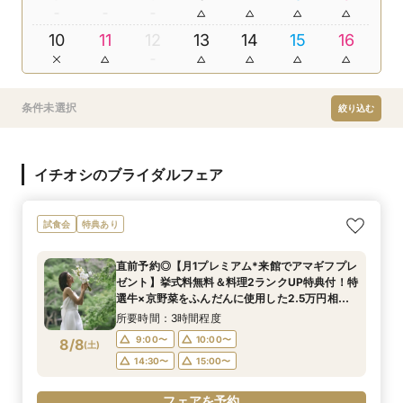
10
11
12
13
14
15
16
条件未選択
絞り込む
イチオシのブライダルフェア
試食会
特典あり
直前予約◎【月1プレミアム*来館でアマギフプレ
ゼント】挙式料無料＆料理2ランクUP特典付！特
選牛×京野菜をふんだんに使用した2.5万円相当
の豪華4品ハーフコース無料試食付◎初めての見
所要時間：3時間程度
学にオススメ◎
9:00〜
10:00〜
8/8
(
土
)
14:30〜
15:00〜
フェアを予約