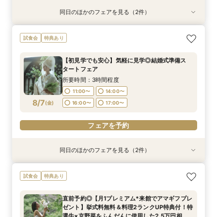
同日のほかのフェアを見る（2件）
試食会
試食会
特典あり
特典あり
【初見学でも安心】気軽に見学◎結婚式準備ス
【少人数*おもてなし重視の方*必見】八坂の塔に
試食会
特典あり
タートフェア
誓う挙式×実際のご婚礼料理ハーフコース試食で
おもてなし体験フェア
所要時間：3時間程度
【初見学でも安心】気軽に見学◎結婚式準備ス
所要時間：3時間程度
11:00〜
14:00〜
タートフェア
11:00〜
14:00〜
8/6
8/6
(
(
木
木
)
)
16:00〜
17:00〜
所要時間：3時間程度
16:00〜
17:00〜
11:00〜
14:00〜
8/7
電話予約のみ
(
金
)
16:00〜
17:00〜
電話予約のみ
フェアを予約
同日のほかのフェアを見る（2件）
試食会
試食会
特典あり
特典あり
【組数限定】ご来館でAmazonギフト券プレゼン
【少人数*おもてなし重視の方*必見】八坂の塔に
試食会
特典あり
ト！さらに、ご成約で挙式料100％OFF/料理2ラ
誓う挙式×実際のご婚礼料理ハーフコース試食で
ンク無料UPグレード/衣裳優待etc.このフェア限
おもてなし体験フェア
直前予約◎【月1プレミアム*来館でアマギフプレ
定の特典付リニューアル記念フェア◎
所要時間：3時間程度
所要時間：3時間程度
ゼント】挙式料無料＆料理2ランクUP特典付！特
11:00〜
11:00〜
14:00〜
14:00〜
8/7
8/7
選牛×京野菜をふんだんに使用した2.5万円相当
(
(
金
金
)
)