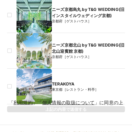
ニーズ京都烏丸 by T&G WEDDING(旧
インスタイルウェディング京都)
京都府［ゲストハウス］
ニーズ京都北山 by T&G WEDDING(旧
北山迎賓館 京都)
京都府［ゲストハウス］
TERAKOYA
東京都［レストラン・料亭］
生年月日
「
利用規約
」
「
個人情報の取扱について
」
に同意の上
年
上記の内容で送信する
相手のお名前