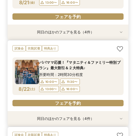
フェアを予約
フェアを予約
フェアを予約
フェアを予約
8/21
(
金
)
13:00〜
16:00〜
フェアを予約
同日のほかのフェアを見る（4件）
試食会
試食会
試食会
試食会
衣装試着
特典あり
衣装試着
衣装試着
特典あり
特典あり
特典あり
【ドレス重視オススメ◎】人気ドレス２５万円
【少人数婚応援】来館でヘアコスメ＆1万円ギフ
卒花オススメ◎英国伝統の大聖堂チャペル*最大
【ペット婚人気NO.1】愛犬と誓うリングドッグ演
試食会
衣装試着
特典あり
OFF*来館特典×無料試食付
トGET！特典・試食フェア
150万円割引×来館特典ギフト券１万円
出×豪華試食フェア*最大15大特典付き
所要時間：2時間30分程度
所要時間：2時間30分程度
所要時間：2時間30分程度
所要時間：2時間30分程度
パパママ応援！『マタニティ＆ファミリー特別プ
10:00〜
10:00〜
10:00〜
10:00〜
11:30〜
11:30〜
11:30〜
11:30〜
ラン』最大割引＆２大特典♪
8/21
8/21
8/21
8/21
(
(
(
(
金
金
金
金
)
)
)
)
13:00〜
13:00〜
13:00〜
13:00〜
16:00〜
16:00〜
16:00〜
16:00〜
所要時間：2時間30分程度
10:00〜
11:30〜
フェアを予約
フェアを予約
フェアを予約
フェアを予約
8/22
(
土
)
13:00〜
16:00〜
フェアを予約
同日のほかのフェアを見る（4件）
試食会
試食会
試食会
試食会
衣装試着
特典あり
衣装試着
衣装試着
特典あり
特典あり
特典あり
【ドレス重視オススメ◎】人気ドレス２５万円
【少人数婚応援】来館でヘアコスメ＆1万円ギフ
卒花オススメ◎英国伝統の大聖堂チャペル*最大
【ペット婚人気NO.1】愛犬と誓うリングドッグ演
試食会
衣装試着
特典あり