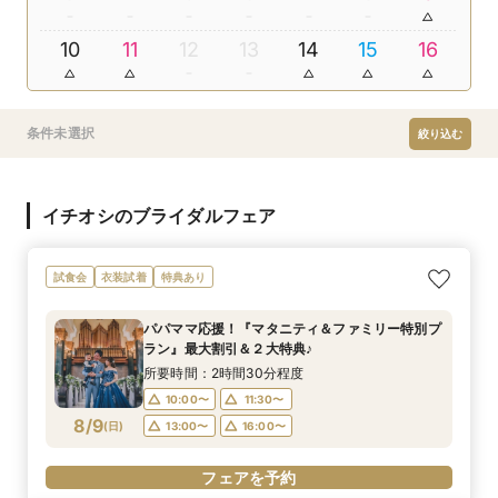
10
11
12
13
14
15
16
条件未選択
絞り込む
イチオシのブライダルフェア
試食会
衣装試着
特典あり
パパママ応援！『マタニティ＆ファミリー特別プ
ラン』最大割引＆２大特典♪
所要時間：2時間30分程度
10:00〜
11:30〜
8/9
(
日
)
13:00〜
16:00〜
フェアを予約