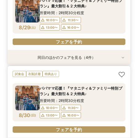
パパママ応援！『マタニティ＆ファミリー特別プ
10:00〜
10:00〜
10:00〜
10:00〜
11:30〜
11:30〜
11:30〜
11:30〜
ラン』最大割引＆２大特典♪
8/28
8/28
8/28
8/28
(
(
(
(
金
金
金
金
)
)
)
)
13:00〜
13:00〜
13:00〜
13:00〜
16:00〜
16:00〜
16:00〜
16:00〜
所要時間：2時間30分程度
10:00〜
11:30〜
フェアを予約
フェアを予約
フェアを予約
フェアを予約
8/29
(
土
)
13:00〜
16:00〜
フェアを予約
同日のほかのフェアを見る（4件）
試食会
試食会
試食会
試食会
衣装試着
特典あり
衣装試着
衣装試着
特典あり
特典あり
特典あり
【ドレス重視オススメ◎】人気ドレス２５万円
【少人数婚応援】来館でヘアコスメ＆1万円ギフ
卒花オススメ◎英国伝統の大聖堂チャペル*最大
【ペット婚人気NO.1】愛犬と誓うリングドッグ演
試食会
衣装試着
特典あり
OFF*来館特典×無料試食付
トGET！特典・試食フェア
150万円割引×来館特典ギフト券１万円
出×豪華試食フェア*最大15大特典付き
所要時間：2時間30分程度
所要時間：2時間30分程度
所要時間：2時間30分程度
所要時間：2時間30分程度
パパママ応援！『マタニティ＆ファミリー特別プ
10:00〜
10:00〜
10:00〜
10:00〜
11:30〜
11:30〜
11:30〜
11:30〜
ラン』最大割引＆２大特典♪
8/29
8/29
8/29
8/29
(
(
(
(
土
土
土
土
)
)
)
)
13:00〜
13:00〜
13:00〜
13:00〜
16:00〜
16:00〜
16:00〜
16:00〜
所要時間：2時間30分程度
10:00〜
11:30〜
フェアを予約
フェアを予約
フェアを予約
フェアを予約
8/30
(
日
)
13:00〜
16:00〜
フェアを予約