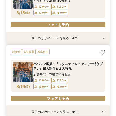
所要時間：2時間30分程度
10:00〜
11:30〜
フェアを予約
フェアを予約
フェアを予約
フェアを予約
8/15
(
土
)
13:00〜
16:00〜
フェアを予約
同日のほかのフェアを見る（4件）
試食会
試食会
試食会
試食会
衣装試着
特典あり
衣装試着
衣装試着
特典あり
特典あり
特典あり
【ドレス重視オススメ◎】人気ドレス２５万円
【少人数婚応援】来館でヘアコスメ＆1万円ギフ
卒花オススメ◎英国伝統の大聖堂チャペル*最大
【ペット婚人気NO.1】愛犬と誓うリングドッグ演
試食会
衣装試着
特典あり
OFF*来館特典×無料試食付
トGET！特典・試食フェア
150万円割引×来館特典ギフト券１万円
出×豪華試食フェア*最大15大特典付き
所要時間：2時間30分程度
所要時間：2時間30分程度
所要時間：2時間30分程度
所要時間：2時間30分程度
パパママ応援！『マタニティ＆ファミリー特別プ
10:00〜
10:00〜
10:00〜
10:00〜
11:30〜
11:30〜
11:30〜
11:30〜
ラン』最大割引＆２大特典♪
8/15
8/15
8/15
8/15
(
(
(
(
土
土
土
土
)
)
)
)
13:00〜
13:00〜
13:00〜
13:00〜
16:00〜
16:00〜
16:00〜
16:00〜
所要時間：2時間30分程度
10:00〜
11:30〜
フェアを予約
フェアを予約
フェアを予約
フェアを予約
8/16
(
日
)
13:00〜
16:00〜
フェアを予約
同日のほかのフェアを見る（4件）
試食会
試食会
試食会
試食会
衣装試着
特典あり
衣装試着
衣装試着
特典あり
特典あり
特典あり