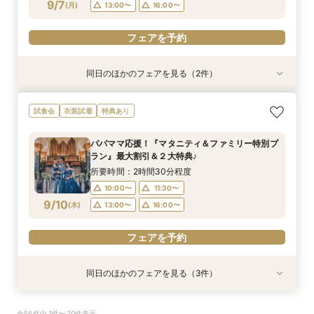
フェアを予約
フェアを予約
フェアを予約
9/7
(
月
)
13:00〜
16:00〜
フェアを予約
同日のほかのフェアを見る（2件）
試食会
試食会
特典あり
衣装試着
特典あり
【少人数婚応援】来館でヘアコスメ＆1万円ギフ
卒花オススメ◎英国伝統の大聖堂チャペル*最大
試食会
衣装試着
特典あり
トGET！特典・試食フェア
150万円割引×来館特典ギフト券１万円
所要時間：2時間30分程度
所要時間：2時間30分程度
パパママ応援！『マタニティ＆ファミリー特別プ
10:00〜
10:00〜
11:30〜
11:30〜
ラン』最大割引＆２大特典♪
9/7
9/7
(
(
月
月
)
)
13:00〜
13:00〜
16:00〜
16:00〜
所要時間：2時間30分程度
10:00〜
11:30〜
フェアを予約
フェアを予約
9/10
(
木
)
13:00〜
16:00〜
フェアを予約
同日のほかのフェアを見る（3件）
試食会
試食会
試食会
衣装試着
特典あり
衣装試着
特典あり
特典あり
【ドレス重視オススメ◎】人気ドレス２５万円
【少人数婚応援】来館でヘアコスメ＆1万円ギフ
卒花オススメ◎英国伝統の大聖堂チャペル*最大
全56件中 1件〜20件表示