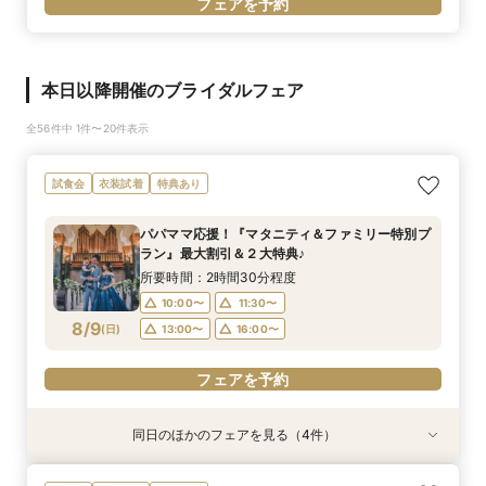
フェアを予約
本日以降開催のブライダルフェア
全56件中 1件〜20件表示
試食会
衣装試着
特典あり
パパママ応援！『マタニティ＆ファミリー特別プ
ラン』最大割引＆２大特典♪
所要時間：2時間30分程度
10:00〜
11:30〜
8/9
(
日
)
13:00〜
16:00〜
フェアを予約
同日のほかのフェアを見る（4件）
試食会
試食会
試食会
試食会
衣装試着
特典あり
衣装試着
衣装試着
特典あり
特典あり
特典あり