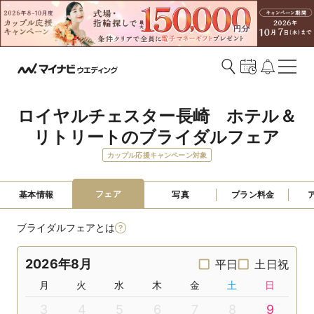
ロイヤルチェスター長崎　ホテル＆
リトリートのブライダルフェア
カップル応援キャンペーン対象
フェア
基本情報
写真
プラン料金
ブライダルフェアとは
2026年8月
平日
土日祝
月
火
水
木
金
土
日
3
4
5
6
7
8
9