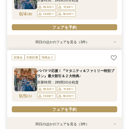
所要時間：2時間30分程度
10:00〜
11:30〜
フェアを予約
フェアを予約
フェアを予約
フェアを予約
9/4
(
金
)
13:00〜
16:00〜
フェアを予約
同日のほかのフェアを見る（3件）
試食会
試食会
試食会
衣装試着
特典あり
衣装試着
特典あり
特典あり
【ドレス重視オススメ◎】人気ドレス２５万円
【少人数婚応援】来館でヘアコスメ＆1万円ギフ
卒花オススメ◎英国伝統の大聖堂チャペル*最大
試食会
衣装試着
特典あり
OFF*来館特典×無料試食付
トGET！特典・試食フェア
150万円割引×来館特典ギフト券１万円
所要時間：2時間30分程度
所要時間：2時間30分程度
所要時間：2時間30分程度
パパママ応援！『マタニティ＆ファミリー特別プ
10:00〜
10:00〜
10:00〜
11:30〜
11:30〜
11:30〜
ラン』最大割引＆２大特典♪
9/4
9/4
9/4
(
(
(
金
金
金
)
)
)
13:00〜
13:00〜
13:00〜
16:00〜
16:00〜
16:00〜
所要時間：2時間30分程度
10:00〜
11:30〜
フェアを予約
フェアを予約
フェアを予約
9/5
(
土
)
13:00〜
16:00〜
フェアを予約
同日のほかのフェアを見る（3件）
試食会
試食会
試食会
衣装試着
特典あり
衣装試着
特典あり
特典あり