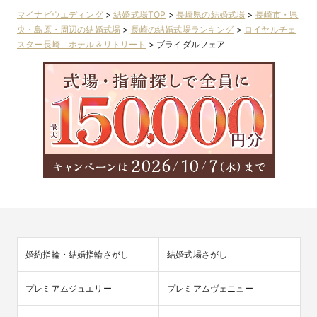
マイナビウエディング
>
結婚式場TOP
>
長崎県の結婚式場
>
長崎市・県
央・島原・周辺の結婚式場
>
長崎の結婚式場ランキング
>
ロイヤルチェ
スター長崎 ホテル＆リトリート
>
ブライダルフェア
婚約指輪・結婚指輪さがし
結婚式場さがし
プレミアムジュエリー
プレミアムヴェニュー