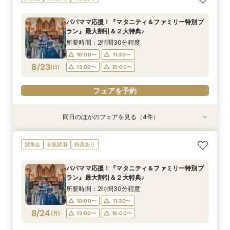
OFF*来館特典×無料試食付
トGET！特典・試食フェア
150万円割引×来館特典ギフト券１万円
出×豪華試食フェア*最大15大特典付き
所要時間：2時間30分程度
所要時間：2時間30分程度
所要時間：2時間30分程度
所要時間：2時間30分程度
パパママ応援！『マタニティ＆ファミリー特別プ
10:00〜
10:00〜
10:00〜
10:00〜
11:30〜
11:30〜
11:30〜
11:30〜
ラン』最大割引＆２大特典♪
8/22
8/22
8/22
8/22
(
(
(
(
土
土
土
土
)
)
)
)
13:00〜
13:00〜
13:00〜
13:00〜
16:00〜
16:00〜
16:00〜
16:00〜
所要時間：2時間30分程度
10:00〜
11:30〜
フェアを予約
フェアを予約
フェアを予約
フェアを予約
8/23
(
日
)
13:00〜
16:00〜
フェアを予約
同日のほかのフェアを見る（4件）
試食会
試食会
試食会
試食会
衣装試着
特典あり
衣装試着
衣装試着
特典あり
特典あり
特典あり
【ドレス重視オススメ◎】人気ドレス２５万円
【少人数婚応援】来館でヘアコスメ＆1万円ギフ
卒花オススメ◎英国伝統の大聖堂チャペル*最大
【ペット婚人気NO.1】愛犬と誓うリングドッグ演
試食会
衣装試着
特典あり
OFF*来館特典×無料試食付
トGET！特典・試食フェア
150万円割引×来館特典ギフト券１万円
出×豪華試食フェア*最大15大特典付き
所要時間：2時間30分程度
所要時間：2時間30分程度
所要時間：2時間30分程度
所要時間：2時間30分程度
パパママ応援！『マタニティ＆ファミリー特別プ
10:00〜
10:00〜
10:00〜
10:00〜
11:30〜
11:30〜
11:30〜
11:30〜
ラン』最大割引＆２大特典♪
8/23
8/23
8/23
8/23
(
(
(
(
日
日
日
日
)
)
)
)
13:00〜
13:00〜
13:00〜
13:00〜
16:00〜
16:00〜
16:00〜
16:00〜
所要時間：2時間30分程度
10:00〜
11:30〜
フェアを予約
フェアを予約
フェアを予約
フェアを予約
8/24
(
月
)
13:00〜
16:00〜