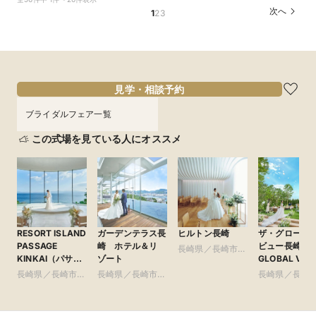
OFF*来館特典×無料試食付
トGET！特典・試食フェア
150万円割引×来館特典ギフト券１万円
次へ
1
2
3
所要時間：2時間30分程度
所要時間：2時間30分程度
所要時間：2時間30分程度
10:00〜
10:00〜
10:00〜
11:30〜
11:30〜
11:30〜
9/10
9/10
9/10
(
(
(
木
木
木
)
)
)
13:00〜
13:00〜
13:00〜
16:00〜
16:00〜
16:00〜
フェアを予約
フェアを予約
フェアを予約
見学・相談予約
ブライダルフェア一覧
この式場を見ている人にオススメ
RESORT ISLAND
ガーデンテラス長
ヒルトン長崎
ザ・グローバ
PASSAGE
崎 ホテル＆リ
ビュー長崎（T
長崎県／長崎市・
KINKAI（パサー
ゾート
GLOBAL VIE
県央・島原・周辺
ジュ琴海）
崎）
長崎県／長崎市・
長崎県／長崎市・
長崎県／長崎
県央・島原・周辺
県央・島原・周辺
県央・島原・