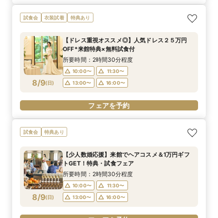
試食会
衣装試着
特典あり
【ドレス重視オススメ◎】人気ドレス２５万円
OFF*来館特典×無料試食付
所要時間：2時間30分程度
10:00〜
11:30〜
8/9
(
日
)
13:00〜
16:00〜
フェアを予約
試食会
特典あり
【少人数婚応援】来館でヘアコスメ＆1万円ギフ
トGET！特典・試食フェア
所要時間：2時間30分程度
10:00〜
11:30〜
8/9
(
日
)
13:00〜
16:00〜