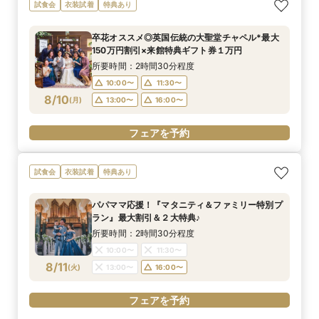
【ドレス重視オススメ◎】人気ドレス２５万円
【少人数婚応援】来館でヘアコスメ＆1万円ギフ
【ペット婚人気NO.1】愛犬と誓うリングドッグ演
卒花オススメ◎英国伝統の大聖堂チャペル*最大
試食会
衣装試着
特典あり
OFF*来館特典×無料試食付
トGET！特典・試食フェア
出×豪華試食フェア*最大15大特典付き
150万円割引×来館特典ギフト券１万円
所要時間：2時間30分程度
所要時間：2時間30分程度
所要時間：2時間30分程度
所要時間：2時間30分程度
卒花オススメ◎英国伝統の大聖堂チャペル*最大
10:00〜
10:00〜
10:00〜
10:00〜
11:30〜
11:30〜
11:30〜
11:30〜
150万円割引×来館特典ギフト券１万円
8/9
8/9
8/9
8/9
(
(
(
(
日
日
日
日
)
)
)
)
13:00〜
13:00〜
13:00〜
13:00〜
16:00〜
16:00〜
16:00〜
16:00〜
所要時間：2時間30分程度
10:00〜
11:30〜
フェアを予約
フェアを予約
フェアを予約
フェアを予約
8/10
(
月
)
13:00〜
16:00〜
フェアを予約
試食会
衣装試着
特典あり
パパママ応援！『マタニティ＆ファミリー特別プ
ラン』最大割引＆２大特典♪
所要時間：2時間30分程度
10:00〜
11:30〜
8/11
(
火
)
13:00〜
16:00〜
フェアを予約