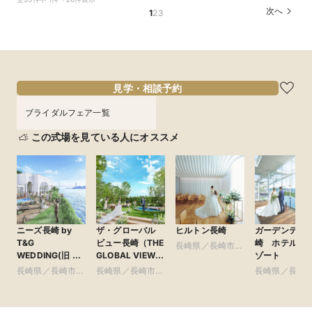
OFF*来館特典×無料試食付
トGET！特典・試食フェア
150万円割引×来館特典ギフト券１万円
次へ
1
2
3
所要時間：2時間30分程度
所要時間：2時間30分程度
所要時間：2時間30分程度
10:00〜
10:00〜
10:00〜
11:30〜
11:30〜
11:30〜
9/11
9/11
9/11
(
(
(
金
金
金
)
)
)
13:00〜
13:00〜
13:00〜
16:00〜
16:00〜
16:00〜
フェアを予約
フェアを予約
フェアを予約
見学・相談予約
ブライダルフェア一覧
この式場を見ている人にオススメ
ニーズ長崎 by
ザ・グローバル
ヒルトン長崎
ガーデンテラ
T&G
ビュー長崎（THE
崎 ホテル＆
長崎県／長崎市・
WEDDING(旧 ベ
GLOBAL VIEW長
ゾート
県央・島原・周辺
イサイド迎賓館
崎）
長崎県／長崎市・
長崎県／長崎市・
長崎県／長崎
長崎)
県央・島原・周辺
県央・島原・周辺
県央・島原・