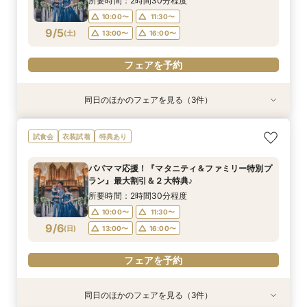
所要時間：2時間30分程度
10:00〜
11:30〜
フェアを予約
フェアを予約
フェアを予約
9/5
(
土
)
13:00〜
16:00〜
フェアを予約
同日のほかのフェアを見る（3件）
試食会
試食会
試食会
衣装試着
特典あり
衣装試着
特典あり
特典あり
【ドレス重視オススメ◎】人気ドレス２５万円
【少人数婚応援】来館でヘアコスメ＆1万円ギフ
卒花オススメ◎英国伝統の大聖堂チャペル*最大
試食会
衣装試着
特典あり
OFF*来館特典×無料試食付
トGET！特典・試食フェア
150万円割引×来館特典ギフト券１万円
所要時間：2時間30分程度
所要時間：2時間30分程度
所要時間：2時間30分程度
パパママ応援！『マタニティ＆ファミリー特別プ
10:00〜
10:00〜
10:00〜
11:30〜
11:30〜
11:30〜
ラン』最大割引＆２大特典♪
9/5
9/5
9/5
(
(
(
土
土
土
)
)
)
13:00〜
13:00〜
13:00〜
16:00〜
16:00〜
16:00〜
所要時間：2時間30分程度
10:00〜
11:30〜
フェアを予約
フェアを予約
フェアを予約
9/6
(
日
)
13:00〜
16:00〜
フェアを予約
同日のほかのフェアを見る（3件）
試食会
試食会
試食会
衣装試着
特典あり
衣装試着
特典あり
特典あり