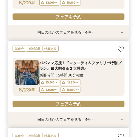
フェアを予約
フェアを予約
フェアを予約
フェアを予約
8/22
(
土
)
13:00〜
16:00〜
フェアを予約
同日のほかのフェアを見る（4件）
試食会
試食会
試食会
試食会
衣装試着
特典あり
衣装試着
衣装試着
特典あり
特典あり
特典あり
【ドレス重視オススメ◎】人気ドレス２５万円
【少人数婚応援】来館でヘアコスメ＆1万円ギフ
卒花オススメ◎英国伝統の大聖堂チャペル*最大
【ペット婚人気NO.1】愛犬と誓うリングドッグ演
試食会
衣装試着
特典あり
OFF*来館特典×無料試食付
トGET！特典・試食フェア
150万円割引×来館特典ギフト券１万円
出×豪華試食フェア*最大15大特典付き
所要時間：2時間30分程度
所要時間：2時間30分程度
所要時間：2時間30分程度
所要時間：2時間30分程度
パパママ応援！『マタニティ＆ファミリー特別プ
10:00〜
10:00〜
10:00〜
10:00〜
11:30〜
11:30〜
11:30〜
11:30〜
ラン』最大割引＆２大特典♪
8/22
8/22
8/22
8/22
(
(
(
(
土
土
土
土
)
)
)
)
13:00〜
13:00〜
13:00〜
13:00〜
16:00〜
16:00〜
16:00〜
16:00〜
所要時間：2時間30分程度
10:00〜
11:30〜
フェアを予約
フェアを予約
フェアを予約
フェアを予約
8/23
(
日
)
13:00〜
16:00〜
フェアを予約
同日のほかのフェアを見る（4件）
試食会
試食会
試食会
試食会
衣装試着
特典あり
衣装試着
衣装試着
特典あり
特典あり
特典あり
【ドレス重視オススメ◎】人気ドレス２５万円
【少人数婚応援】来館でヘアコスメ＆1万円ギフ
卒花オススメ◎英国伝統の大聖堂チャペル*最大
【ペット婚人気NO.1】愛犬と誓うリングドッグ演
試食会
衣装試着
特典あり