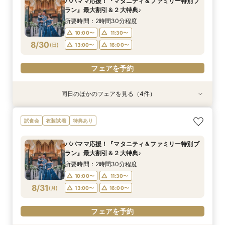
パパママ応援！『マタニティ＆ファミリー特別プ
10:00〜
10:00〜
10:00〜
10:00〜
11:30〜
11:30〜
11:30〜
11:30〜
ラン』最大割引＆２大特典♪
8/29
8/29
8/29
8/29
(
(
(
(
土
土
土
土
)
)
)
)
13:00〜
13:00〜
13:00〜
13:00〜
16:00〜
16:00〜
16:00〜
16:00〜
所要時間：2時間30分程度
10:00〜
11:30〜
フェアを予約
フェアを予約
フェアを予約
フェアを予約
8/30
(
日
)
13:00〜
16:00〜
フェアを予約
同日のほかのフェアを見る（4件）
試食会
試食会
試食会
試食会
衣装試着
特典あり
衣装試着
衣装試着
特典あり
特典あり
特典あり
【ドレス重視オススメ◎】人気ドレス２５万円
【少人数婚応援】来館でヘアコスメ＆1万円ギフ
卒花オススメ◎英国伝統の大聖堂チャペル*最大
【ペット婚人気NO.1】愛犬と誓うリングドッグ演
試食会
衣装試着
特典あり
OFF*来館特典×無料試食付
トGET！特典・試食フェア
150万円割引×来館特典ギフト券１万円
出×豪華試食フェア*最大15大特典付き
所要時間：2時間30分程度
所要時間：2時間30分程度
所要時間：2時間30分程度
所要時間：2時間30分程度
パパママ応援！『マタニティ＆ファミリー特別プ
10:00〜
10:00〜
10:00〜
10:00〜
11:30〜
11:30〜
11:30〜
11:30〜
ラン』最大割引＆２大特典♪
8/30
8/30
8/30
8/30
(
(
(
(
日
日
日
日
)
)
)
)
13:00〜
13:00〜
13:00〜
13:00〜
16:00〜
16:00〜
16:00〜
16:00〜
所要時間：2時間30分程度
10:00〜
11:30〜
フェアを予約
フェアを予約
フェアを予約
フェアを予約
8/31
(
月
)
13:00〜
16:00〜
フェアを予約