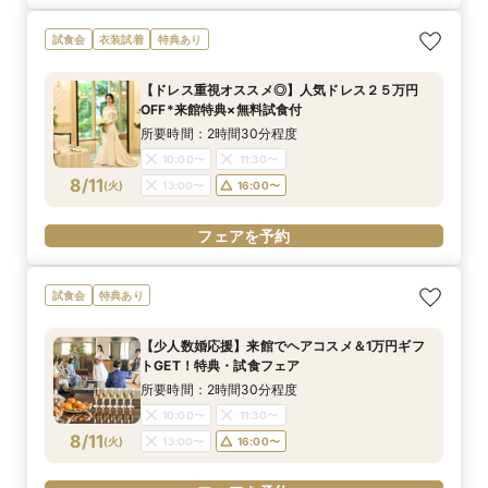
試食会
衣装試着
特典あり
【ドレス重視オススメ◎】人気ドレス２５万円
OFF*来館特典×無料試食付
所要時間：2時間30分程度
10:00〜
11:30〜
8/11
(
火
)
13:00〜
16:00〜
フェアを予約
試食会
特典あり
【少人数婚応援】来館でヘアコスメ＆1万円ギフ
トGET！特典・試食フェア
所要時間：2時間30分程度
10:00〜
11:30〜
8/11
(
火
)
13:00〜
16:00〜