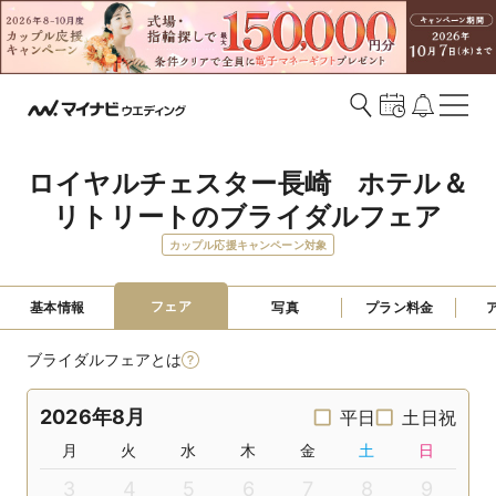
ロイヤルチェスター長崎　ホテル＆
リトリートのブライダルフェア
カップル応援キャンペーン対象
フェア
基本情報
写真
プラン料金
ブライダルフェアとは
2026年8月
平日
土日祝
月
火
水
木
金
土
日
3
4
5
6
7
8
9