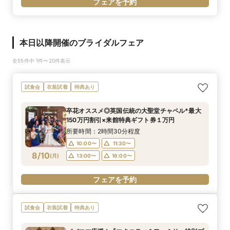
フェアを予約
本日以降開催のブライダルフェア
全55件中 1件〜20件表示
試食会
衣装試着
特典あり
卒花オススメ◎英国伝統の大聖堂チャペル*最大
150万円割引×来館特典ギフト券１万円
所要時間：2時間30分程度
10:00〜
11:30〜
8/10
(
月
)
13:00〜
16:00〜
フェアを予約
試食会
衣装試着
特典あり