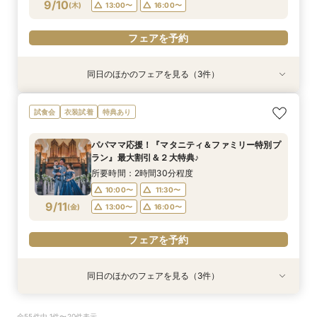
フェアを予約
フェアを予約
9/10
(
木
)
13:00〜
16:00〜
フェアを予約
同日のほかのフェアを見る（3件）
試食会
試食会
試食会
衣装試着
特典あり
衣装試着
特典あり
特典あり
【ドレス重視オススメ◎】人気ドレス２５万円
【少人数婚応援】来館でヘアコスメ＆1万円ギフ
卒花オススメ◎英国伝統の大聖堂チャペル*最大
試食会
衣装試着
特典あり
OFF*来館特典×無料試食付
トGET！特典・試食フェア
150万円割引×来館特典ギフト券１万円
所要時間：2時間30分程度
所要時間：2時間30分程度
所要時間：2時間30分程度
パパママ応援！『マタニティ＆ファミリー特別プ
10:00〜
10:00〜
10:00〜
11:30〜
11:30〜
11:30〜
ラン』最大割引＆２大特典♪
9/10
9/10
9/10
(
(
(
木
木
木
)
)
)
13:00〜
13:00〜
13:00〜
16:00〜
16:00〜
16:00〜
所要時間：2時間30分程度
10:00〜
11:30〜
フェアを予約
フェアを予約
フェアを予約
9/11
(
金
)
13:00〜
16:00〜
フェアを予約
同日のほかのフェアを見る（3件）
試食会
試食会
試食会
衣装試着
特典あり
衣装試着
特典あり
特典あり
【ドレス重視オススメ◎】人気ドレス２５万円
【少人数婚応援】来館でヘアコスメ＆1万円ギフ
卒花オススメ◎英国伝統の大聖堂チャペル*最大
全55件中 1件〜20件表示