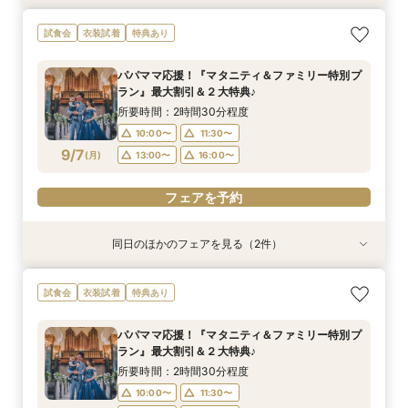
【ドレス重視オススメ◎】人気ドレス２５万円
【少人数婚応援】来館でヘアコスメ＆1万円ギフ
卒花オススメ◎英国伝統の大聖堂チャペル*最大
試食会
衣装試着
特典あり
OFF*来館特典×無料試食付
トGET！特典・試食フェア
150万円割引×来館特典ギフト券１万円
所要時間：2時間30分程度
所要時間：2時間30分程度
所要時間：2時間30分程度
パパママ応援！『マタニティ＆ファミリー特別プ
10:00〜
10:00〜
10:00〜
11:30〜
11:30〜
11:30〜
ラン』最大割引＆２大特典♪
9/6
9/6
9/6
(
(
(
日
日
日
)
)
)
13:00〜
13:00〜
13:00〜
16:00〜
16:00〜
16:00〜
所要時間：2時間30分程度
10:00〜
11:30〜
フェアを予約
フェアを予約
フェアを予約
9/7
(
月
)
13:00〜
16:00〜
フェアを予約
同日のほかのフェアを見る（2件）
試食会
試食会
特典あり
衣装試着
特典あり
【少人数婚応援】来館でヘアコスメ＆1万円ギフ
卒花オススメ◎英国伝統の大聖堂チャペル*最大
試食会
衣装試着
特典あり
トGET！特典・試食フェア
150万円割引×来館特典ギフト券１万円
所要時間：2時間30分程度
所要時間：2時間30分程度
パパママ応援！『マタニティ＆ファミリー特別プ
10:00〜
10:00〜
11:30〜
11:30〜
ラン』最大割引＆２大特典♪
9/7
9/7
(
(
月
月
)
)
13:00〜
13:00〜
16:00〜
16:00〜
所要時間：2時間30分程度
10:00〜
11:30〜