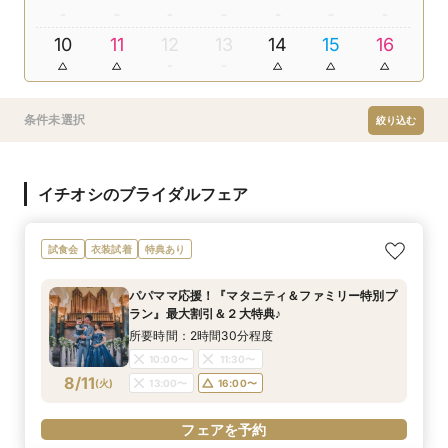
10
11
12
13
14
15
16
条件未選択
絞り込む
イチオシのブライダルフェア
試食会
衣装試着
特典あり
パパママ応援！『マタニティ＆ファミリー特別プ
ラン』最大割引＆２大特典♪
所要時間：2時間30分程度
10:00〜
11:30〜
8/11
(
火
)
13:00〜
16:00〜
フェアを予約