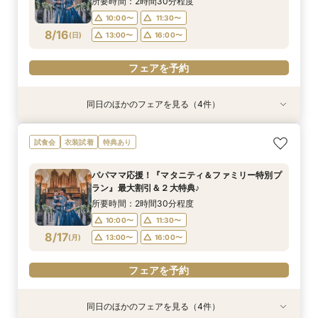
所要時間：2時間30分程度
10:00〜
11:30〜
フェアを予約
フェアを予約
フェアを予約
フェアを予約
8/16
(
日
)
13:00〜
16:00〜
フェアを予約
同日のほかのフェアを見る（4件）
試食会
試食会
試食会
試食会
衣装試着
特典あり
衣装試着
衣装試着
特典あり
特典あり
特典あり
【ドレス重視オススメ◎】人気ドレス２５万円
【少人数婚応援】来館でヘアコスメ＆1万円ギフ
卒花オススメ◎英国伝統の大聖堂チャペル*最大
【ペット婚人気NO.1】愛犬と誓うリングドッグ演
試食会
衣装試着
特典あり
OFF*来館特典×無料試食付
トGET！特典・試食フェア
150万円割引×来館特典ギフト券１万円
出×豪華試食フェア*最大15大特典付き
所要時間：2時間30分程度
所要時間：2時間30分程度
所要時間：2時間30分程度
所要時間：2時間30分程度
パパママ応援！『マタニティ＆ファミリー特別プ
10:00〜
10:00〜
10:00〜
10:00〜
11:30〜
11:30〜
11:30〜
11:30〜
ラン』最大割引＆２大特典♪
8/16
8/16
8/16
8/16
(
(
(
(
日
日
日
日
)
)
)
)
13:00〜
13:00〜
13:00〜
13:00〜
16:00〜
16:00〜
16:00〜
16:00〜
所要時間：2時間30分程度
10:00〜
11:30〜
フェアを予約
フェアを予約
フェアを予約
フェアを予約
8/17
(
月
)
13:00〜
16:00〜
フェアを予約
同日のほかのフェアを見る（4件）
試食会
試食会
試食会
試食会
衣装試着
特典あり
衣装試着
衣装試着
特典あり
特典あり
特典あり