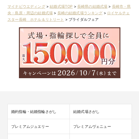
マイナビウエディング
>
結婚式場TOP
>
長崎県の結婚式場
>
長崎市・県
央・島原・周辺の結婚式場
>
長崎の結婚式場ランキング
>
ロイヤルチェ
スター長崎 ホテル＆リトリート
>
ブライダルフェア
婚約指輪・結婚指輪さがし
結婚式場さがし
プレミアムジュエリー
プレミアムヴェニュー