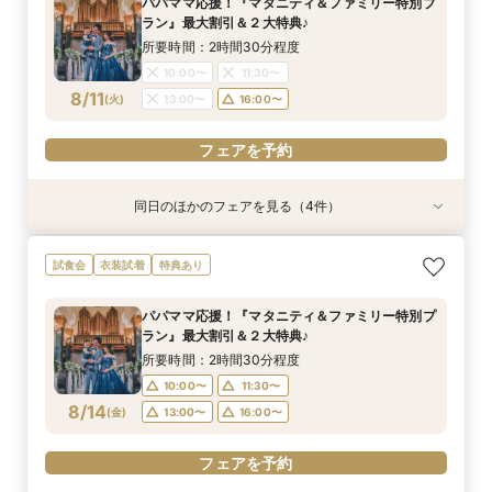
パパママ応援！『マタニティ＆ファミリー特別プ
ラン』最大割引＆２大特典♪
所要時間：2時間30分程度
10:00〜
11:30〜
8/11
(
火
)
13:00〜
16:00〜
フェアを予約
同日のほかのフェアを見る（4件）
試食会
試食会
試食会
試食会
衣装試着
特典あり
衣装試着
衣装試着
特典あり
特典あり
特典あり
【ドレス重視オススメ◎】人気ドレス２５万円
【少人数婚応援】来館でヘアコスメ＆1万円ギフ
【ペット婚人気NO.1】愛犬と誓うリングドッグ演
卒花支持率◎*英国伝統の大聖堂チャペル見学×
試食会
衣装試着
特典あり
OFF*来館特典×無料試食付
トGET！特典・試食フェア
出×豪華試食フェア*最大15大特典付き
最大150万円特典＆来館２大特典*試食付き
所要時間：2時間30分程度
所要時間：2時間30分程度
所要時間：2時間30分程度
所要時間：2時間30分程度
パパママ応援！『マタニティ＆ファミリー特別プ
10:00〜
10:00〜
10:00〜
10:00〜
11:30〜
11:30〜
11:30〜
11:30〜
ラン』最大割引＆２大特典♪
8/11
8/11
8/11
8/11
(
(
(
(
火
火
火
火
)
)
)
)
13:00〜
13:00〜
13:00〜
13:00〜
16:00〜
16:00〜
16:00〜
16:00〜
所要時間：2時間30分程度
10:00〜
11:30〜
フェアを予約
フェアを予約
フェアを予約
フェアを予約
8/14
(
金
)
13:00〜
16:00〜
フェアを予約