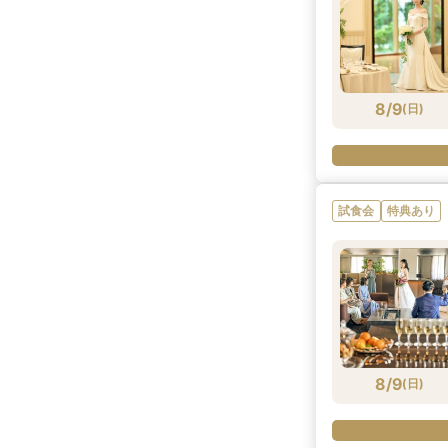
8/9
(
日
)
試食会
特典あり
8/9
(
日
)