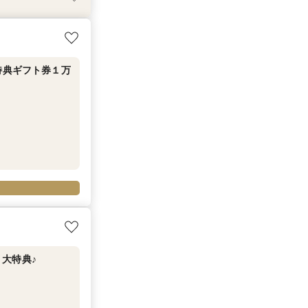
試食付
フェア
*最大15大特典
特典ギフト券１万
特典ギフト券１万
大特典♪