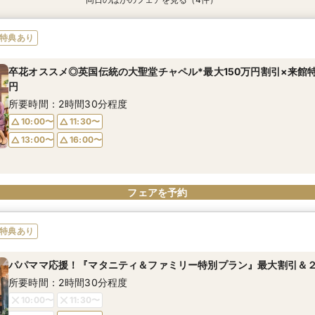
特典あり
特典あり
特典あり
【ドレス重視オススメ◎】人気ドレス２５万円OFF*来館特典×無料
【少人数婚応援】来館でヘアコスメ＆1万円ギフトGET！特典・試食
【ペット婚人気NO.1】愛犬と誓うリングドッグ演出×豪華試食フェア
卒花オススメ◎英国伝統の大聖堂チャペル*最大150万円割引×来館
特典あり
付き
円
所要時間：2時間30分程度
所要時間：2時間30分程度
所要時間：2時間30分程度
所要時間：2時間30分程度
卒花オススメ◎英国伝統の大聖堂チャペル*最大150万円割引×来館
10:00〜
10:00〜
11:30〜
11:30〜
円
10:00〜
10:00〜
11:30〜
11:30〜
13:00〜
13:00〜
16:00〜
16:00〜
所要時間：2時間30分程度
13:00〜
13:00〜
16:00〜
16:00〜
10:00〜
11:30〜
13:00〜
16:00〜
フェアを予約
フェアを予約
フェアを予約
フェアを予約
フェアを予約
特典あり
パパママ応援！『マタニティ＆ファミリー特別プラン』最大割引＆２
所要時間：2時間30分程度
10:00〜
11:30〜