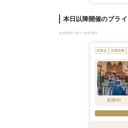
本日以降開催のブラ
全56件中 1件〜20件表示
試食会
衣装試着
8/9
(
日
)