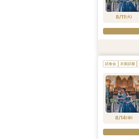
8/11
(
火
)
試食会
試食会
試食会
試食会
衣装試着
特典あり
衣装試着
衣装試着
試食会
衣装試着
8/11
8/11
8/11
8/11
(
(
(
(
火
火
火
火
)
)
)
)
8/14
(
金
)