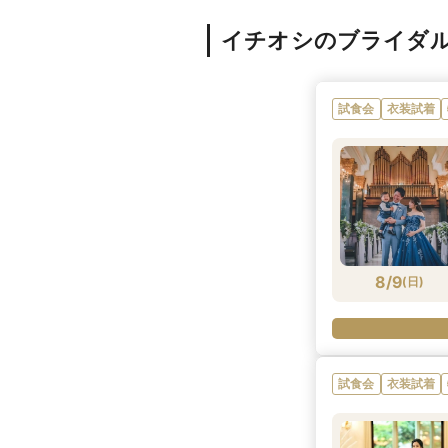
イチオシのブライダ
試食会
衣装試着
8/9
(
日
)
試食会
衣装試着