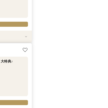
試食付
フェア
*最大15大特典
来館２大特典*試
大特典♪