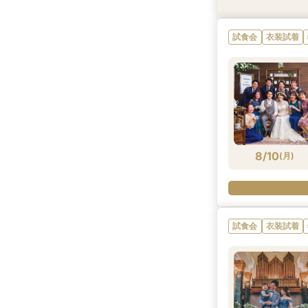
試食会
試食会
試食会
試食会
衣装試着
特典あり
衣装試着
衣装試着
試食会
衣装試着
8/9
8/9
8/9
8/9
(
(
(
(
日
日
日
日
)
)
)
)
8/10
(
月
)
試食会
衣装試着