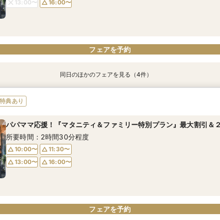
13:00〜
16:00〜
フェアを予約
同日のほかのフェアを見る（4件）
特典あり
特典あり
特典あり
【ドレス重視オススメ◎】人気ドレス２５万円OFF*来館特典×無料
【少人数婚応援】来館でヘアコスメ＆1万円ギフトGET！特典・試食
【ペット婚人気NO.1】愛犬と誓うリングドッグ演出×豪華試食フェア
卒花支持率◎*英国伝統の大聖堂チャペル見学×最大150万円特典＆
特典あり
付き
食付き
所要時間：2時間30分程度
所要時間：2時間30分程度
所要時間：2時間30分程度
所要時間：2時間30分程度
パパママ応援！『マタニティ＆ファミリー特別プラン』最大割引＆２
10:00〜
10:00〜
11:30〜
11:30〜
10:00〜
10:00〜
11:30〜
11:30〜
所要時間：2時間30分程度
13:00〜
13:00〜
16:00〜
16:00〜
13:00〜
13:00〜
16:00〜
16:00〜
10:00〜
11:30〜
13:00〜
16:00〜
フェアを予約
フェアを予約
フェアを予約
フェアを予約
フェアを予約