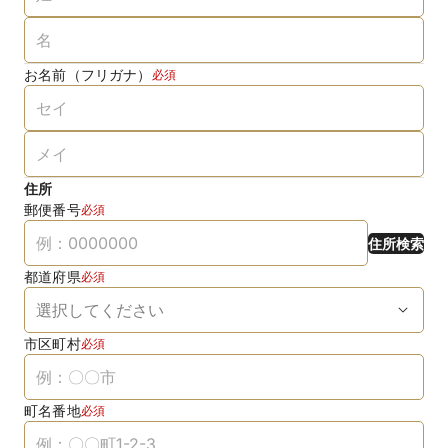
お名前（フリガナ）
必須
住所
郵便番号
必須
住所検索
都道府県
必須
市区町村
必須
町名番地
必須