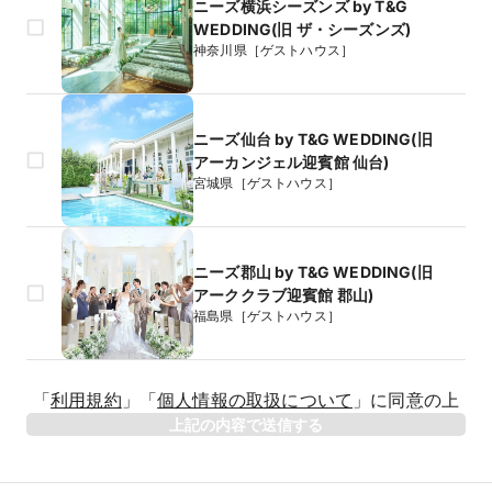
ニーズ横浜シーズンズ by T&G
WEDDING(旧 ザ・シーズンズ)
神奈川県［ゲストハウス］
ニーズ仙台 by T&G WEDDING(旧
アーカンジェル迎賓館 仙台)
宮城県［ゲストハウス］
ニーズ郡山 by T&G WEDDING(旧
アーククラブ迎賓館 郡山)
福島県［ゲストハウス］
生年月日
「
利用規約
」
「
個人情報の取扱について
」
に同意の上
年
上記の内容で送信する
相手のお名前