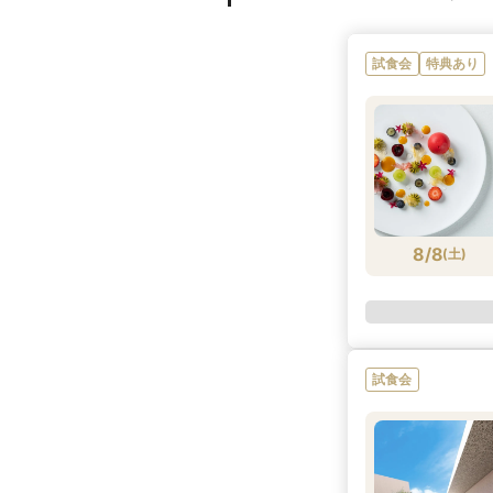
試食会
特典あり
8/8
(
土
)
試食会