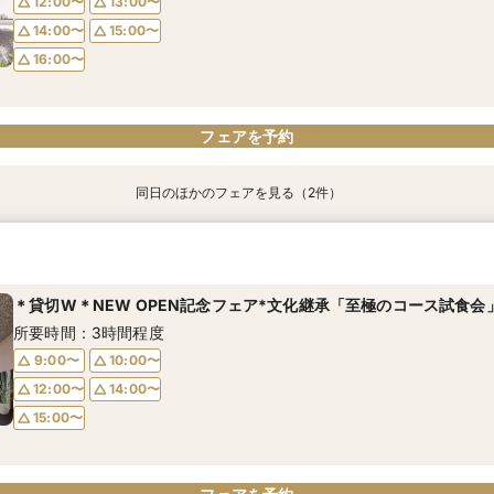
12:00〜
13:00〜
16:00〜
16:00〜
14:00〜
15:00〜
16:00〜
フェアを予約
フェアを予約
フェアを予約
同日のほかのフェアを見る（2件）
平日限定【90分相談】見学＆不安解決！専属プランナーサポート
｜初見学の方｜貸切×圧巻の新空間◇日本の文化を取り入れた試食
所要時間：3時間程度
所要時間：3時間程度
＊貸切W＊NEW OPEN記念フェア*文化継承「至極のコース試食会
12:00〜
12:00〜
13:00〜
13:00〜
所要時間：3時間程度
14:00〜
14:00〜
15:00〜
15:00〜
9:00〜
10:00〜
16:00〜
16:00〜
12:00〜
14:00〜
15:00〜
フェアを予約
フェアを予約