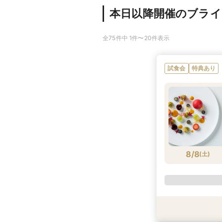
本日以降開催のブラ
全75件中 1件〜20件表示
試食会
特典あり
8/8
(
土
)
試食会
試食会
特典あり
特典あり