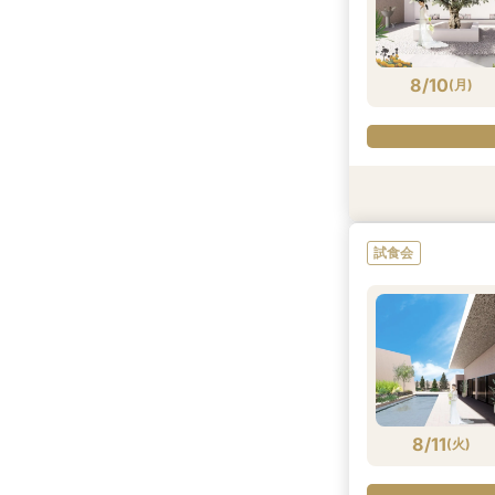
8/9
8/9
(
(
日
日
)
)
8/10
(
月
)
試食会
試食会
特典あり
試食会
8/10
8/10
(
(
月
月
)
)
8/11
(
火
)