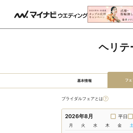
ヘリテ
フェ
基本情報
ブライダルフェアとは
2026年8月
平日
月
火
水
木
金