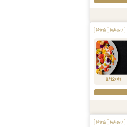
試食会
試食会
特典あり
特典あり
試食会
特典あり
8/11
8/11
(
(
火
火
)
)
8/12
(
水
)
試食会
試食会
特典あり
試食会
特典あり