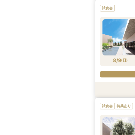
試食会
8/8
8/8
(
(
土
土
)
)
8/9
(
日
)
試食会
試食会
特典あり
特典あり
試食会
特典あり