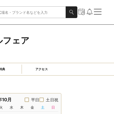
ルフェア
特典
アクセス
年10月
平日
土日祝
火
水
木
金
土
日