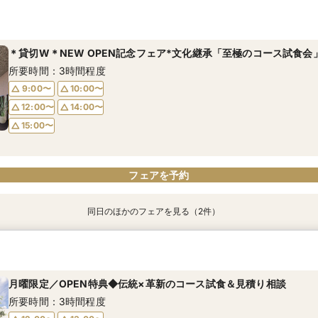
時短フェア【90分クイック相談】見学＆不安解決！専属プランナー
｜初見学の方｜貸切×圧巻の新空間◇日本の文化を取り入れた試食
所要時間：1時間30分程度
所要時間：3時間程度
＊貸切W＊NEW OPEN記念フェア*文化継承「至極のコース試食会
9:00〜
9:00〜
10:00〜
10:00〜
所要時間：3時間程度
11:00〜
11:00〜
15:00〜
15:00〜
9:00〜
10:00〜
16:00〜
16:00〜
12:00〜
14:00〜
15:00〜
02
02
電話予約のみ
電話予約のみ
フェアを予約
同日のほかのフェアを見る（2件）
時短フェア【90分クイック相談】見学＆不安解決！専属プランナー
｜初見学の方｜貸切×圧巻の新空間◇日本の文化を取り入れた試食
所要時間：1時間30分程度
所要時間：3時間程度
月曜限定／OPEN特典◆伝統×革新のコース試食＆見積り相談
9:00〜
9:00〜
10:00〜
10:00〜
所要時間：3時間程度
11:00〜
11:00〜
15:00〜
15:00〜