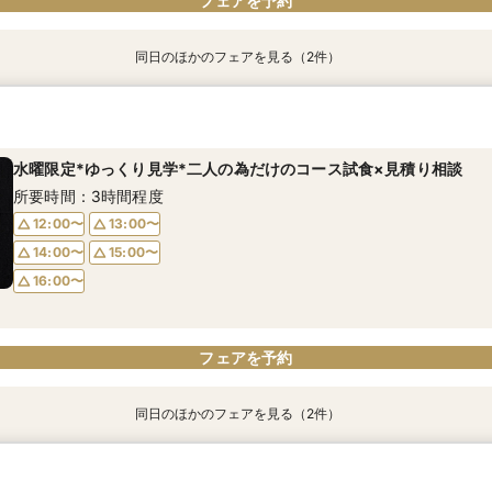
フェアを予約
同日のほかのフェアを見る（2件）
時短フェア【90分クイック相談】見学＆不安解決！専属プランナー
｜初見学の方｜貸切×圧巻の新空間◇日本の文化を取り入れた試食
所要時間：1時間30分程度
所要時間：3時間程度
水曜限定*ゆっくり見学*二人の為だけのコース試食×見積り相談
9:00〜
9:00〜
10:00〜
10:00〜
所要時間：3時間程度
11:00〜
11:00〜
15:00〜
15:00〜
12:00〜
13:00〜
16:00〜
16:00〜
14:00〜
15:00〜
16:00〜
フェアを予約
フェアを予約
フェアを予約
同日のほかのフェアを見る（2件）
平日限定【90分相談】見学＆不安解決！専属プランナーサポート
｜初見学の方｜貸切×圧巻の新空間◇日本の文化を取り入れた試食