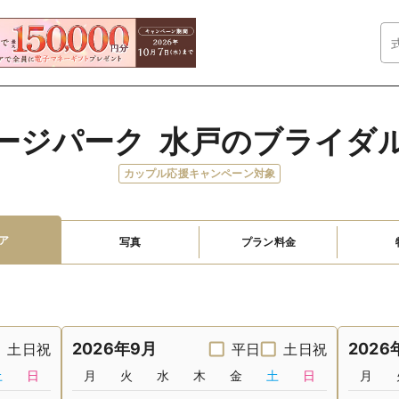
ージパーク  水戸のブライダ
カップル応援キャンペーン対象
ア
写真
プラン料金
2026年9月
2026
土日祝
平日
土日祝
土
日
月
火
水
木
金
土
日
月