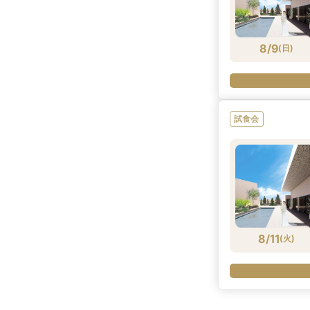
8/9
(
日
)
試食会
8/11
(
火
)