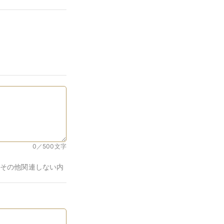
0／500
文字
その他関連しない内