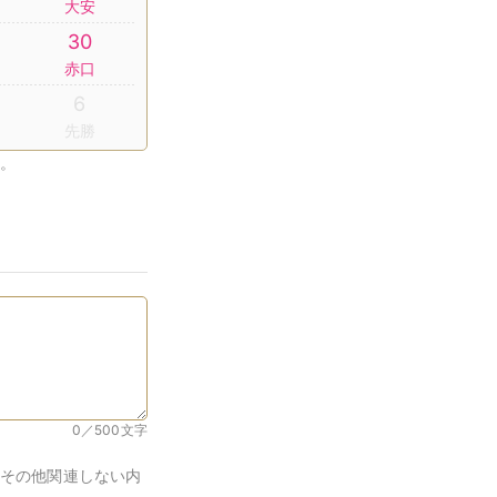
大安
30
赤口
6
先勝
。
0／500
文字
その他関連しない内