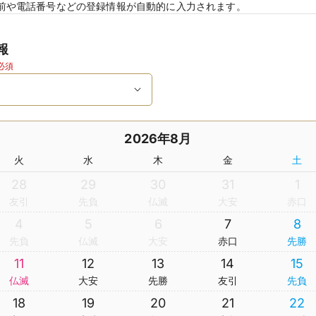
前や電話番号などの登録情報が自動的に入力されます。
報
必須
2026年8月
火
水
木
金
土
28
29
30
31
1
友引
先負
仏滅
大安
赤口
4
5
6
7
8
先負
仏滅
大安
赤口
先勝
11
12
13
14
15
仏滅
大安
先勝
友引
先負
18
19
20
21
22