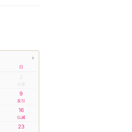
日
2
先勝
9
友引
16
仏滅
23