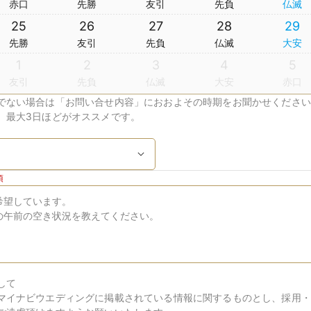
赤口
先勝
友引
先負
仏滅
25
26
27
28
29
先勝
友引
先負
仏滅
大安
1
2
3
4
5
友引
先負
仏滅
大安
赤口
でない場合は「お問い合せ内容」におおよその時期をお聞かせください
、最大3日ほどがオススメです。
須
して
マイナビウエディングに掲載されている情報に関するものとし、採用・