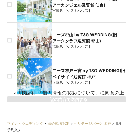
アーカンジェル迎賓館 仙台)
宮城県［ゲストハウス］
ニーズ郡山 by T&G WEDDING(旧
アーククラブ迎賓館 郡山)
福島県［ゲストハウス］
ニーズ神戸三宮 by T&G WEDDING(旧
ベイサイド迎賓館 神戸)
兵庫県［ゲストハウス］
生年月日
「
利用規約
」
「
個人情報の取扱について
」
に同意の上
年
上記の内容で送信する
相手のお名前
マイナビウエディング
>
結婚式場TOP
>
ヘリテージパーク 水戸
>
見学
予約入力