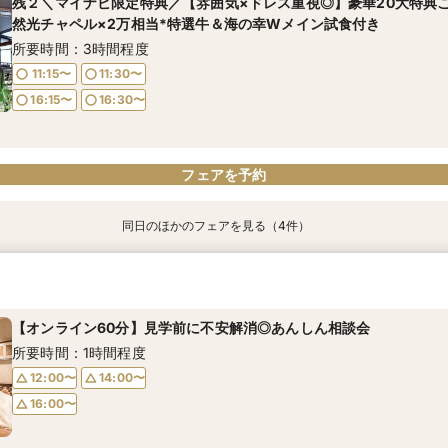
残２＼マイナビ限定特典／【雰囲気×ドレス重視◎】豪華20大特典
13:30〜
13:30〜
然光チャペル×2万相当*特選牛＆海の幸Wメイン試食付き
9:30〜
9:15〜
16:30〜
9:30〜
所要時間：3時間程度
16:15〜
16:30〜
11:15〜
11:30〜
16:15〜
16:30〜
フェアを予約
フェアを予約
04
04
電話予約のみ
電話予約のみ
フェアを予約
同日のほかのフェアを見る（4件）
＼マイナビ限定特典／【和婚×158年の歴史】豪華20大特典プレゼ
フォトウェディングご相談会
【6名様～少人数婚あんしん相談会】無料試食付
【お料理重視の方へ】老舗料亭の和食文化とフレンチの融合＊シェ
の幸Wメイン試食◆邸宅貸切W
食付
所要時間：2時間程度
所要時間：3時間程度
所要時間：3時間程度
所要時間：3時間程度
【オンライン60分】見学前に不安解消◎あんしん相談会
16:30〜
16:30〜
11:30〜
11:15〜
11:30〜
16:30〜
所要時間：1時間程度
16:15〜
16:30〜
12:00〜
14:00〜
16:00〜