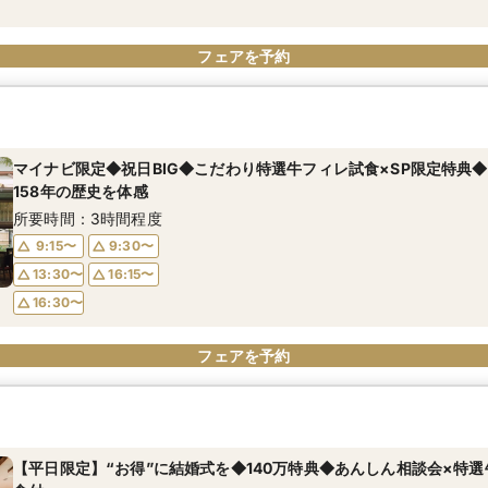
フェアを予約
フェアを予約
フェアを予約
フェアを予約
フェアを予約
マイナビ限定◆祝日BIG◆こだわり特選牛フィレ試食×SP限定特典
158年の歴史を体感
所要時間：3時間程度
9:15〜
9:30〜
13:30〜
16:15〜
16:30〜
フェアを予約
【平日限定】“お得”に結婚式を◆140万特典◆あんしん相談会×特