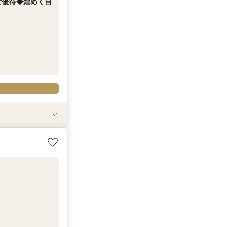
ご優待◆煌めく自
9-229-2217
9-229-2217
ント◆特選牛＆海
フ特選牛フィレ試