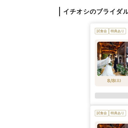
イチオシのブライダ
試食会
特典あり
8/8
(
土
)
試食会
特典あり