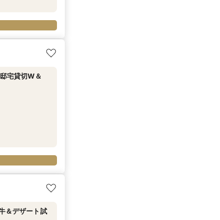
◆邸宅貸切W＆
選牛＆デザート試