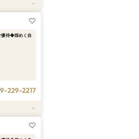
ご優待◆煌めく自
9-229-2217
9-229-2217
フ特選牛フィレ試
2万相当*特選牛＆