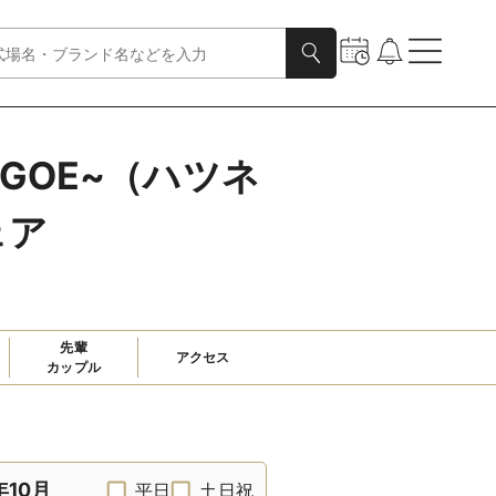
AWAGOE~（ハツネ
ェア
先輩

アクセス
カップル
年10月
平日
土日祝