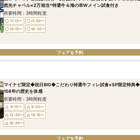
然光チャペル×2万相当*特選牛＆海の幸Wメイン試食付き
所要時間：3時間程度
11:15〜
11:30〜
16:15〜
16:30〜
フェアを予約
マイナビ限定◆祝日BIG◆こだわり特選牛フィレ試食×SP限定特典
158年の歴史を体感
所要時間：3時間程度
9:15〜
9:30〜
13:30〜
16:15〜
16:30〜
フェアを予約