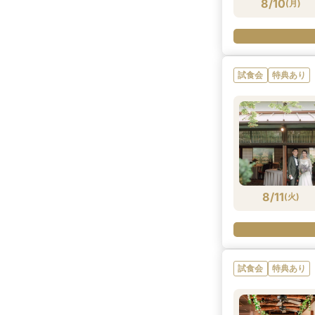
8/10
(
月
)
試食会
特典あり
8/11
(
火
)
試食会
特典あり