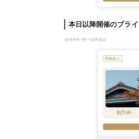
本日以降開催のブラ
全74件中 1件〜20件表示
特典あり
8/7
(
金
)