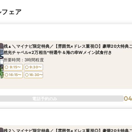
ルフェア
残▲＼マイナビ限定特典／【雰囲気×ドレス重視◎】豪華20大特典
然光チャペル×2万相当*特選牛＆海の幸Wメイン試食付き
所要時間：3時間程度
9:15〜
9:30〜
16:15〜
16:30〜
04
電話予約のみ
残２＼マイナビ限定特典／【雰囲気×ドレス重視◎】豪華20大特典