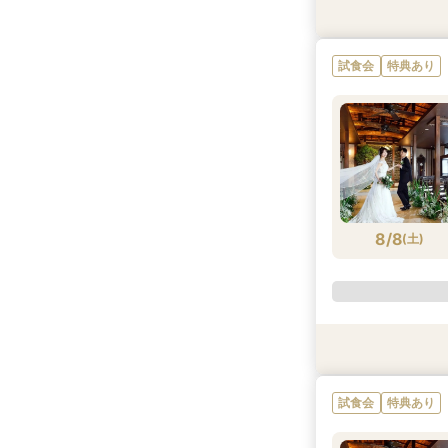
特典あり
試食会
特典あり
8/7
8/7
(
(
金
金
)
)
8/8
(
土
)
試食会
試食会
試食会
特典あり
特典あり
特典あり
試食会
特典あり