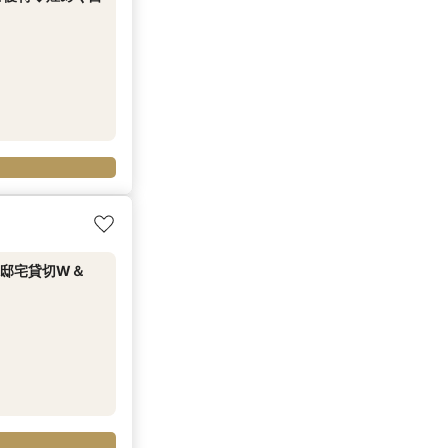
◆邸宅貸切W＆