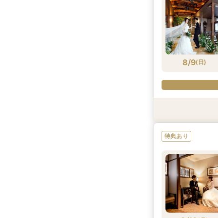
8/8
8/8
8/8
8/8
(
(
(
(
土
土
土
土
)
)
)
)
8/9
(
日
)
試食会
試食会
試食会
特典あり
特典あり
特典あり
特典あり
8/9
8/9
8/9
8/9
(
(
(
(
日
日
日
日
)
)
)
)