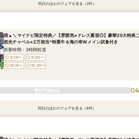
同日のほかのフェアを見る（2件）
フォトウェディングご相談会
【オンライン60分】見学前に不安解消◎あんしん相談会
所要時間：2時間程度
所要時間：1時間程度
残▲＼マイナビ限定特典／【雰囲気×ドレス重視◎】豪華20大特典
11:00〜
12:00〜
13:00〜
14:00〜
然光チャペル×2万相当*特選牛＆海の幸Wメイン試食付き
16:00〜
所要時間：3時間程度
9:15〜
9:30〜
16:15〜
16:30〜
フェアを予約
04
電話予約のみ
04
電話予約のみ
同日のほかのフェアを見る（4件）
【お料理重視の方へ】老舗料亭の和食文化とフレンチの融合＊シェ
フォトウェディングご相談会
【6名様～少人数婚あんしん相談会】無料試食付
＼夏BIG*／最大140万円特典プレゼント◆憧れの結婚式ALL体験×
食付
海の幸試食付き
所要時間：2時間程度
所要時間：3時間程度
所要時間：3時間程度
所要時間：3時間程度