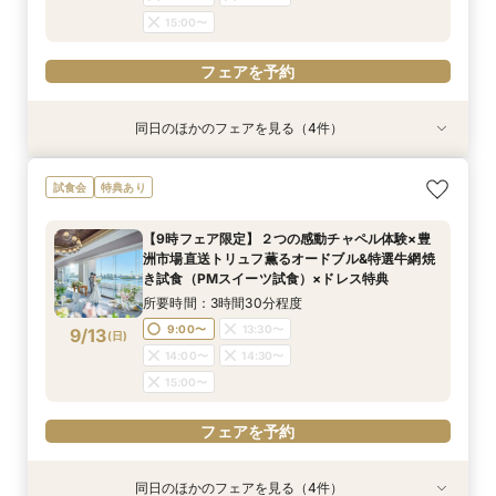
15:00〜
フェアを予約
同日のほかのフェアを見る（4件）
特典あり
特典あり
試食会
試食会
特典あり
特典あり
【見積り徹底比較！】 感動チャペル体験×安心◎
【ドレス特典◎】感動チャペル＆本番直前コー
初見特典有◎【安心！初めてを応援】豪華無料試
【6名から25名に◎】 絶景を楽しめる少人数
試食会
特典あり
お見積り相談会
ディネート体験
食×ホテルWDまるっと体験
WD×豪華試食会
所要時間：3時間程度
所要時間：3時間程度
所要時間：3時間程度
所要時間：3時間程度
【9時フェア限定】２つの感動チャペル体験×豊
9:00〜
9:00〜
9:00〜
9:00〜
14:00〜
14:00〜
13:30〜
13:30〜
洲市場直送トリュフ薫るオードブル&特選牛網焼
9/12
9/12
9/12
9/12
き試食（PMスイーツ試食）×ドレス特典
(
(
(
(
土
土
土
土
)
)
)
)
14:00〜
14:00〜
14:30〜
14:30〜
所要時間：3時間30分程度
15:00〜
15:00〜
フェアを予約
フェアを予約
9:00〜
13:30〜
9/13
(
日
)
フェアを予約
フェアを予約
14:00〜
14:30〜
15:00〜
フェアを予約
同日のほかのフェアを見る（4件）
特典あり
特典あり
試食会
試食会
特典あり
特典あり