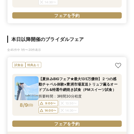
14:30〜
フェアを予約
本日以降開催のブライダルフェア
全45件中 1件〜20件表示
試食会
特典あり
【夏休みBIGフェア★最大135万優待】２つの感
動チャペル体験×豊洲市場直送トリュフ薫るオー
ドブル&特選牛網焼き試食（PMスイーツ試食）
所要時間：3時間30分程度
9:00〜
13:30〜
8/9
(
日
)
14:00〜
14:30〜
フェアを予約