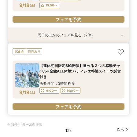
フェアを予約
9/18
(
金
)
15:00〜
フェアを予約
同日のほかのフェアを見る（2件）
特典あり
特典あり
【少人数限定】 挙式＆会食プライベートウエ
【見積り比較】 選べる2つのチャペル体験×安心
試食会
特典あり
ディングフェア
◎ご予算相談会
所要時間：3時間程度
所要時間：3時間程度
【連休初日限定BIG開催】選べる２つの感動チャ
11:00〜
11:00〜
13:00〜
13:00〜
ペル×全館ALL体験 パティシエ特製スイーツ試食
9/18
9/18
付き
(
(
金
金
)
)
15:00〜
15:00〜
所要時間：3時間程度
フェアを予約
フェアを予約
9:00〜
14:00〜
9/19
(
土
)
フェアを予約
全45件中 1件〜20件表示
次へ
1
2
3