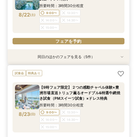
所要時間：3時間30分程度
フェアを予約
フェアを予約
9:00〜
13:30〜
8/22
(
土
)
14:00〜
14:30〜
15:00〜
フェアを予約
同日のほかのフェアを見る（5件）
特典あり
特典あり
試食会
試食会
特典あり
特典あり
特典あり
【見積り徹底比較！】 感動チャペル体験×安心◎
【ドレス特典◎】感動チャペル＆本番直前コー
初見特典有◎【安心！初めてを応援】豪華無料試
【6名から25名に◎】 絶景を楽しめる少人数
少人数も利用OK【新プラン発表】2026年内限
試食会
特典あり
お見積り相談会
ディネート体験
食×ホテルWDまるっと体験
WD×豪華試食会
定お得に叶える絶景Wedding
所要時間：3時間程度
所要時間：3時間程度
所要時間：3時間程度
所要時間：3時間程度
所要時間：3時間程度
【9時フェア限定】２つの感動チャペル体験×豊
9:00〜
9:00〜
9:00〜
9:00〜
9:00〜
14:00〜
14:00〜
14:00〜
13:30〜
13:30〜
洲市場直送トリュフ薫るオードブル&特選牛網焼
8/22
8/22
8/22
8/22
8/22
き試食（PMスイーツ試食）×ドレス特典
(
(
(
(
(
土
土
土
土
土
)
)
)
)
)
14:00〜
14:00〜
14:30〜
14:30〜
所要時間：3時間30分程度
15:00〜
15:00〜
フェアを予約
フェアを予約
フェアを予約
9:00〜
13:30〜
8/23
(
日
)
フェアを予約
フェアを予約
14:00〜
14:30〜
15:00〜