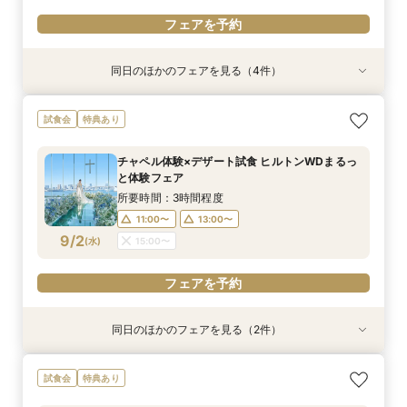
フェアを予約
同日のほかのフェアを見る（4件）
特典あり
試食会
試食会
特典あり
特典あり
特典あり
【見積り徹底比較！】 感動チャペル体験×安心◎
初見特典有◎【安心！初めてを応援】豪華無料試
【6名から25名に◎】 絶景を楽しめる少人数
少人数も利用OK【新プラン発表】2026年内限
試食会
特典あり
お見積り相談会
食×ホテルWDまるっと体験
WD×豪華試食会
定お得に叶える絶景Wedding
所要時間：3時間程度
所要時間：3時間程度
所要時間：3時間程度
所要時間：3時間程度
チャペル体験×デザート試食 ヒルトンWDまるっ
9:00〜
9:00〜
9:00〜
9:00〜
14:00〜
14:00〜
14:00〜
13:30〜
と体験フェア
8/30
8/30
8/30
8/30
(
(
(
(
日
日
日
日
)
)
)
)
14:00〜
14:30〜
所要時間：3時間程度
15:00〜
11:00〜
13:00〜
フェアを予約
フェアを予約
フェアを予約
9/2
(
水
)
15:00〜
フェアを予約
フェアを予約
同日のほかのフェアを見る（2件）
特典あり
特典あり
【見積り比較】 選べる2つのチャペル体験×安心
【少人数限定】 挙式＆会食プライベートウエ
試食会
特典あり
◎ご予算相談会
ディングフェア