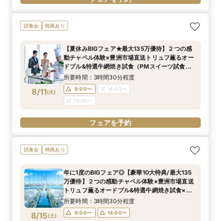
試食会
特典あり
【夏休みBIGフェア★最大135万優待】２つの感
動チャペル体験×豊洲市場直送トリュフ薫るオー
ドブル&特選牛網焼き試食（PMスイーツ試食）×
ドレス特典
所要時間：3時間30分程度
9:00〜
14:00〜
8/11
(
火
)
14:30〜
フェアを予約
試食会
特典あり
年に1度のBIGフェア◎【豪華10大特典/最大135
万優待】２つの感動チャペル体験×豊洲市場直送
トリュフ薫るオードブル&特選牛網焼き試食×ド
レス特典
所要時間：3時間30分程度
9:00〜
14:00〜
8/15
(
土
)