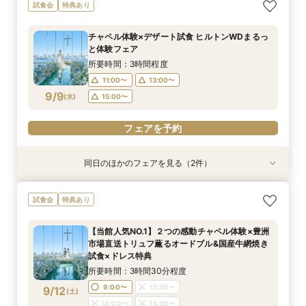
【少人数限定】 挙式＆会食プライベートウエ
【見積り比較】 選べる2つのチャペル体験×安心
試食会
特典あり
ディングフェア
◎ご予算相談会
所要時間：3時間程度
所要時間：3時間程度
チャペル体験×デザート試食 ヒルトンWDまるっ
11:00〜
11:00〜
13:00〜
13:00〜
と体験フェア
9/7
9/7
(
(
月
月
)
)
15:00〜
15:00〜
所要時間：3時間程度
11:00〜
13:00〜
フェアを予約
フェアを予約
9/9
(
水
)
15:00〜
フェアを予約
同日のほかのフェアを見る（2件）
特典あり
特典あり
【少人数限定】 挙式＆会食プライベートウエ
【見積り比較】 選べる2つのチャペル体験×安心
試食会
特典あり
ディングフェア
◎ご予算相談会
所要時間：3時間程度
所要時間：3時間程度
【当館人気NO.1】２つの感動チャペル体験×豊洲
11:00〜
11:00〜
13:00〜
13:00〜
市場直送トリュフ薫るオードブル&国産牛網焼き
9/9
9/9
試食×ドレス特典
(
(
水
水
)
)
15:00〜
15:00〜
所要時間：3時間30分程度
フェアを予約
フェアを予約
9:00〜
13:30〜
9/12
(
土
)
14:00〜
14:30〜