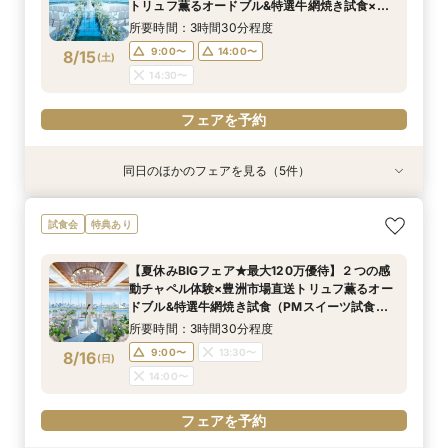
8/11
8/11
8/11
8/11
トリュフ薫るオードブル&特選牛網焼き試食×ド
(
(
(
(
火
火
火
火
)
)
)
)
レス特典
所要時間：3時間30分程度
フェアを予約
フェアを予約
フェアを予約
フェアを予約
9:00〜
14:00〜
8/15
(
土
)
14:30〜
フェアを予約
同日のほかのフェアを見る（5件）
特典あり
特典あり
試食会
試食会
特典あり
特典あり
特典あり
【ドレス特典◎】感動チャペル＆本番直前コー
【見積り徹底比較！】 感動チャペル体験×安心◎
初見特典有◎【安心！初めてを応援】豪華無料試
【6名から25名に◎】 絶景を楽しめる少人数
少人数も利用OK【新プラン発表】2026年内限
試食会
特典あり
ディネート体験
お見積り相談会
食×ホテルWDまるっと体験
WD×豪華試食会
定お得に叶える絶景Wedding
所要時間：3時間程度
所要時間：3時間程度
所要時間：3時間程度
所要時間：3時間程度
所要時間：3時間程度
【夏休みBIGフェア★最大120万優待】２つの感
9:00〜
9:00〜
9:00〜
9:00〜
9:00〜
14:00〜
14:00〜
14:00〜
14:00〜
14:00〜
動チャペル体験×豊洲市場直送トリュフ薫るオー
8/15
8/15
8/15
8/15
8/15
ドブル&特選牛網焼き試食（PMスイーツ試食）×
(
(
(
(
(
土
土
土
土
土
)
)
)
)
)
ドレス特典
所要時間：3時間30分程度
フェアを予約
フェアを予約
フェアを予約
フェアを予約
フェアを予約
9:00〜
13:30〜
8/16
(
日
)
14:00〜
フェアを予約