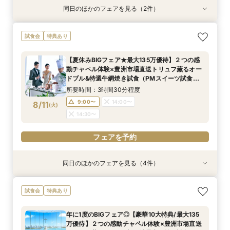
同日のほかのフェアを見る（2件）
特典あり
特典あり
【見積り徹底比較！】 感動チャペル体験×安心◎
少人数も利用OK【新プラン発表】2026年内限
試食会
特典あり
お見積り相談会
定お得に叶える絶景Wedding
所要時間：3時間程度
所要時間：3時間程度
【夏休みBIGフェア★最大135万優待】２つの感
9:00〜
9:00〜
14:00〜
14:00〜
動チャペル体験×豊洲市場直送トリュフ薫るオー
8/9
8/9
ドブル&特選牛網焼き試食（PMスイーツ試食）×
(
(
日
日
)
)
ドレス特典
所要時間：3時間30分程度
フェアを予約
フェアを予約
9:00〜
14:00〜
8/11
(
火
)
14:30〜
フェアを予約
同日のほかのフェアを見る（4件）
特典あり
特典あり
特典あり
特典あり
【ドレス特典◎】感動チャペル＆本番直前コー
【6名からの会食に】 絶景を楽しめるプライベー
【見積り徹底比較！】 感動チャペル体験×安心◎
少人数も利用OK【新プラン発表】2026年内限
試食会
特典あり
ディネート体験
トWD相談会
お見積り相談会
定お得に叶える絶景Wedding
所要時間：3時間程度
所要時間：3時間程度
所要時間：3時間程度
所要時間：3時間程度
年に1度のBIGフェア◎【豪華10大特典/最大135
9:00〜
9:00〜
9:00〜
9:00〜
14:00〜
14:00〜
14:00〜
14:00〜
万優待】２つの感動チャペル体験×豊洲市場直送