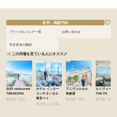
見学・相談予約
ブライダルフェア一覧
お問い合わせ
空き状況の確認
この式場を見ている人にオススメ
SUD restaurant
ホテル インター
アニヴェルセル
ルミヴェール
TERAKOYA
コンチネンタル
表参道
TOKYO
東京ベイ
東京都／品川・目
東京都／青山・表
東京都／品川
黒・浜松町・世田
東京都／お台場・
参道・渋谷・原宿
黒・浜松町・
谷
豊洲・竹芝・晴海
谷
周辺の東京ベイエ