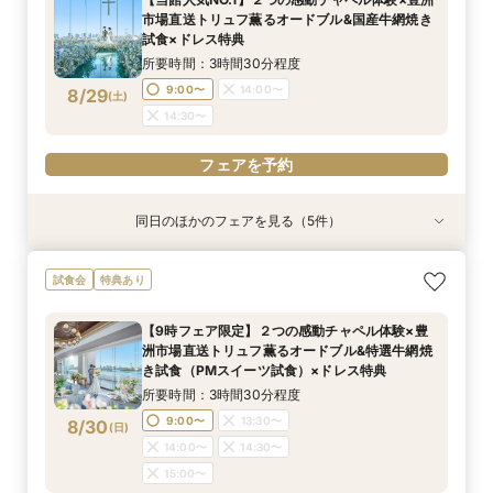
11:00〜
13:00〜
市場直送トリュフ薫るオードブル&国産牛網焼き
8/28
試食×ドレス特典
(
金
)
15:00〜
所要時間：3時間30分程度
フェアを予約
9:00〜
14:00〜
8/29
(
土
)
14:30〜
フェアを予約
同日のほかのフェアを見る（5件）
特典あり
特典あり
試食会
試食会
特典あり
特典あり
特典あり
【見積り徹底比較！】 感動チャペル体験×安心◎
【ドレス特典◎】感動チャペル＆本番直前コー
初見特典有◎【安心！初めてを応援】豪華無料試
【6名から25名に◎】 絶景を楽しめる少人数
少人数も利用OK【新プラン発表】2026年内限
試食会
特典あり
お見積り相談会
ディネート体験
食×ホテルWDまるっと体験
WD×豪華試食会
定お得に叶える絶景Wedding
所要時間：3時間程度
所要時間：3時間程度
所要時間：3時間程度
所要時間：3時間程度
所要時間：3時間程度
【9時フェア限定】２つの感動チャペル体験×豊
9:00〜
9:00〜
9:00〜
9:00〜
9:00〜
14:00〜
14:00〜
14:00〜
13:30〜
13:30〜
洲市場直送トリュフ薫るオードブル&特選牛網焼
8/29
8/29
8/29
8/29
8/29
き試食（PMスイーツ試食）×ドレス特典
(
(
(
(
(
土
土
土
土
土
)
)
)
)
)
14:00〜
14:00〜
14:30〜
14:30〜
所要時間：3時間30分程度
15:00〜
15:00〜
フェアを予約
フェアを予約
フェアを予約
9:00〜
13:30〜
8/30
(
日
)
フェアを予約
フェアを予約
14:00〜
14:30〜
15:00〜