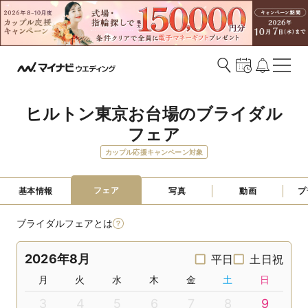
ヒルトン東京お台場のブライダル
フェア
カップル応援キャンペーン対象
フェア
基本情報
写真
動画
プ
ブライダルフェアとは
2026年8月
平日
土日祝
月
火
水
木
金
土
日
3
4
5
6
7
8
9