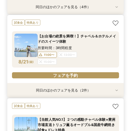
同日のほかのフェアを見る（4件）
特典あり
試食会
試食会
特典あり
特典あり
特典あり
【見積り徹底比較！】 感動チャペル体験×安心◎
初見特典有◎【安心！初めてを応援】豪華無料試
【6名から25名に◎】 絶景を楽しめる少人数
少人数も利用OK【新プラン発表】2026年内限
試食会
特典あり
お見積り相談会
食×ホテルWDまるっと体験
WD×豪華試食会
定お得に叶える絶景Wedding
所要時間：3時間程度
所要時間：3時間程度
所要時間：3時間程度
所要時間：3時間程度
【お台場の絶景を満喫！】チャペル＆ホテルメイ
9:00〜
9:00〜
9:00〜
9:00〜
14:00〜
14:00〜
14:00〜
14:00〜
ドのスイーツ体験
8/16
8/16
8/16
8/16
(
(
(
(
日
日
日
日
)
)
)
)
所要時間：3時間程度
11:00〜
13:00〜
フェアを予約
フェアを予約
フェアを予約
フェアを予約
8/21
(
金
)
15:00〜
フェアを予約
同日のほかのフェアを見る（2件）
特典あり
特典あり
【少人数限定】 挙式＆会食プライベートウエ
【見積り比較】 選べる2つのチャペル体験×安心
試食会
特典あり
ディングフェア
◎ご予算相談会
所要時間：3時間程度
所要時間：3時間程度
【当館人気NO.1】２つの感動チャペル体験×豊洲
11:00〜
11:00〜
13:00〜
13:00〜
市場直送トリュフ薫るオードブル&国産牛網焼き
8/21
8/21
試食×ドレス特典
(
(
金
金
)
)
15:00〜
15:00〜