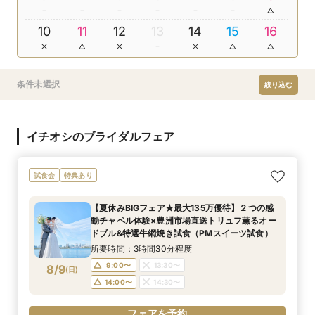
10
11
12
13
14
15
16
条件未選択
絞り込む
イチオシのブライダルフェア
試食会
特典あり
【夏休みBIGフェア★最大135万優待】２つの感
動チャペル体験×豊洲市場直送トリュフ薫るオー
ドブル&特選牛網焼き試食（PMスイーツ試食）
所要時間：3時間30分程度
9:00〜
13:30〜
8/9
(
日
)
14:00〜
14:30〜
フェアを予約