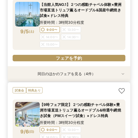
所要時間：3時間程度
所要時間：3時間程度
【当館人気NO.1】２つの感動チャペル体験×豊洲
11:00〜
11:00〜
13:00〜
13:00〜
市場直送トリュフ薫るオードブル&国産牛網焼き
9/2
9/2
試食×ドレス特典
(
(
水
水
)
)
所要時間：3時間30分程度
フェアを予約
フェアを予約
9:00〜
13:30〜
9/5
(
土
)
14:00〜
14:30〜
15:00〜
フェアを予約
同日のほかのフェアを見る（4件）
特典あり
特典あり
試食会
試食会
特典あり
特典あり
【見積り徹底比較！】 感動チャペル体験×安心◎
【ドレス特典◎】感動チャペル＆本番直前コー
初見特典有◎【安心！初めてを応援】豪華無料試
【6名から25名に◎】 絶景を楽しめる少人数
試食会
特典あり
お見積り相談会
ディネート体験
食×ホテルWDまるっと体験
WD×豪華試食会
所要時間：3時間程度
所要時間：3時間程度
所要時間：3時間程度
所要時間：3時間程度
【9時フェア限定】２つの感動チャペル体験×豊
9:00〜
9:00〜
9:00〜
9:00〜
14:00〜
14:00〜
13:30〜
13:30〜
洲市場直送トリュフ薫るオードブル&特選牛網焼
9/5
9/5
9/5
9/5
き試食（PMスイーツ試食）×ドレス特典
(
(
(
(
土
土
土
土
)
)
)
)
14:00〜
14:00〜
14:30〜
14:30〜
所要時間：3時間30分程度
15:00〜
15:00〜
フェアを予約
フェアを予約
9:00〜
13:30〜
9/6
(
日
)
フェアを予約
フェアを予約
14:00〜
14:30〜