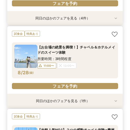
フェアを予約
同日のほかのフェアを見る（4件）
特典あり
試食会
試食会
特典あり
特典あり
特典あり
【見積り徹底比較！】 感動チャペル体験×安心◎
初見特典有◎【安心！初めてを応援】豪華無料試
【6名から25名に◎】 絶景を楽しめる少人数
少人数も利用OK【新プラン発表】2026年内限
試食会
特典あり
お見積り相談会
食×ホテルWDまるっと体験
WD×豪華試食会
定お得に叶える絶景Wedding
所要時間：3時間程度
所要時間：3時間程度
所要時間：3時間程度
所要時間：3時間程度
【お台場の絶景を満喫！】チャペル＆ホテルメイ
9:00〜
9:00〜
9:00〜
9:00〜
14:00〜
14:00〜
14:00〜
13:30〜
ドのスイーツ体験
8/23
8/23
8/23
8/23
(
(
(
(
日
日
日
日
)
)
)
)
14:00〜
14:30〜
所要時間：3時間程度
15:00〜
11:00〜
13:00〜
フェアを予約
フェアを予約
フェアを予約
8/28
(
金
)
フェアを予約
フェアを予約
同日のほかのフェアを見る（1件）
特典あり
【見積り比較】 選べる2つのチャペル体験×安心
試食会
特典あり
◎ご予算相談会
所要時間：3時間程度
【当館人気NO.1】２つの感動チャペル体験×豊洲