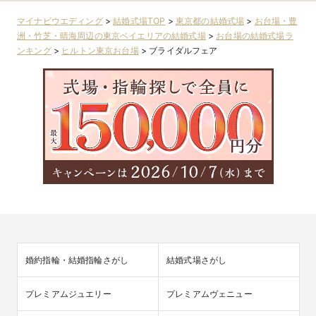
リア
マイナビウエディング
>
結婚式場TOP
>
東京都の結婚式場
>
お台場・豊
洲・竹芝・晴海周辺の東京ベイエリアの結婚式場
>
お台場の結婚式場ラ
ンキング
>
ヒルトン東京お台場
>
ブライダルフェア
婚約指輪・結婚指輪さがし
結婚式場さがし
プレミアムジュエリー
プレミアムヴェニュー