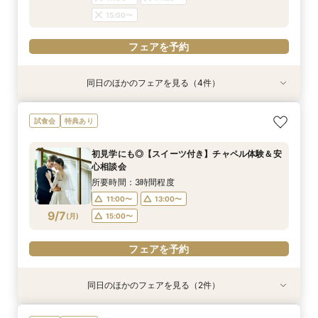
15:00〜
フェアを予約
同日のほかのフェアを見る（4件）
特典あり
特典あり
試食会
試食会
特典あり
特典あり
【見積り徹底比較！】 感動チャペル体験×安心◎
【ドレス特典◎】感動チャペル＆本番直前コー
初見特典有◎【安心！初めてを応援】豪華無料試
【6名から25名に◎】 絶景を楽しめる少人数
試食会
特典あり
お見積り相談会
ディネート体験
食×ホテルWDまるっと体験
WD×豪華試食会
所要時間：3時間程度
所要時間：3時間程度
所要時間：3時間程度
所要時間：3時間程度
初見学にも◎【スイーツ付き】チャペル体験＆安
9:00〜
9:00〜
9:00〜
9:00〜
14:00〜
14:00〜
13:30〜
13:30〜
心相談会
9/6
9/6
9/6
9/6
(
(
(
(
日
日
日
日
)
)
)
)
14:00〜
14:00〜
14:30〜
14:30〜
所要時間：3時間程度
15:00〜
15:00〜
11:00〜
13:00〜
フェアを予約
フェアを予約
9/7
(
月
)
15:00〜
フェアを予約
フェアを予約
フェアを予約
同日のほかのフェアを見る（2件）
特典あり
特典あり