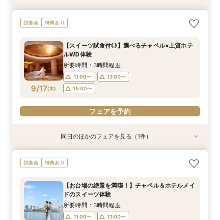
【見積り徹底比較！】 感動チャペル体験×安心◎
【ドレス特典◎】感動チャペル＆本番直前コー
初見特典有◎【安心！初めてを応援】豪華無料試
【6名から25名に◎】 絶景を楽しめる少人数
試食会
特典あり
お見積り相談会
ディネート体験
食×ホテルWDまるっと体験
WD×豪華試食会
所要時間：3時間程度
所要時間：3時間程度
所要時間：3時間程度
所要時間：3時間程度
【スイーツ試食付◎】選べるチャペル×上質ホテ
9:00〜
9:00〜
9:00〜
9:00〜
14:00〜
14:00〜
13:30〜
13:30〜
ルWD体験
9/13
9/13
9/13
9/13
(
(
(
(
日
日
日
日
)
)
)
)
14:00〜
14:00〜
14:30〜
14:30〜
所要時間：3時間程度
15:00〜
15:00〜
11:00〜
13:00〜
フェアを予約
フェアを予約
9/17
(
木
)
15:00〜
フェアを予約
フェアを予約
フェアを予約
同日のほかのフェアを見る（1件）
特典あり
【見積り比較】 選べる2つのチャペル体験×安心
試食会
特典あり
◎ご予算相談会
所要時間：3時間程度
【お台場の絶景を満喫！】チャペル＆ホテルメイ
11:00〜
13:00〜
ドのスイーツ体験
9/17
(
木
)
15:00〜
所要時間：3時間程度
11:00〜
13:00〜