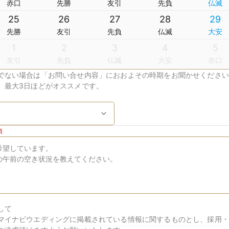
赤口
先勝
友引
先負
仏滅
25
26
27
28
29
先勝
友引
先負
仏滅
大安
1
2
3
4
5
友引
先負
仏滅
大安
赤口
でない場合は「お問い合せ内容」におおよその時期をお聞かせください
、最大3日ほどがオススメです。
須
して
マイナビウエディングに掲載されている情報に関するものとし、採用・