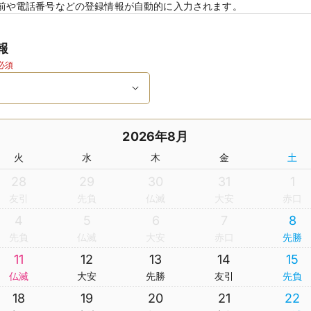
前や電話番号などの登録情報が自動的に入力されます。
報
必須
2026年8月
火
水
木
金
土
28
29
30
31
1
友引
先負
仏滅
大安
赤口
4
5
6
7
8
先負
仏滅
大安
赤口
先勝
11
12
13
14
15
仏滅
大安
先勝
友引
先負
18
19
20
21
22