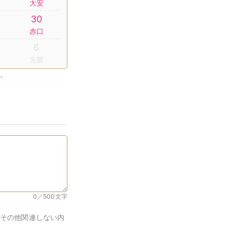
大安
30
赤口
6
先勝
。
0／500
文字
その他関連しない内