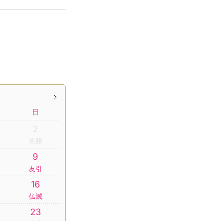
日
2
先勝
9
友引
16
仏滅
23