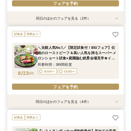
フェアを予約
同日のほかのフェアを見る（2件）
試食会
試食会
特典あり
特典あり
【1万坪の日本庭園】本格神殿・庭見え会場見学
【2〜3件目見学におすすめ】見積り×おもてなし
試食会
特典あり
×『絶景ビュッフェ』ご招待＆フェア成約特典付
徹底比較×絶景ランチビュッフェ券付！ホテル婚
ならではの安心感や費用の違いを確認しながら、
所要時間：2時間30分程度
＼当館人気No.1／【限定試食付！BIGフェア】伝
本命会場を見極めたい方におすすめ
所要時間：2時間30分程度
9:00〜
13:00〜
統のローストビーフ＆高い人気を誇るスーパーメ
9:00〜
13:00〜
8/22
8/22
ロンショート試食×庭園臨む絶景会場見学★イ
(
(
土
土
)
)
16:30〜
メージ膨らむチャペル入場体験もご用意！
16:30〜
所要時間：3時間程度
フェアを予約
9:00〜
13:00〜
8/23
(
日
)
フェアを予約
フェアを予約
同日のほかのフェアを見る（4件）
試食会
試食会
試食会
試食会
特典あり
特典あり
特典あり
特典あり
【会場見学のラストにおすすめ！決め手が見つか
【27年2月までの結婚式がお得】限定プラン大公
【2〜3件目見学におすすめ】料理・見積り・お
《和婚検討の方必見》本格神殿＆1万坪の庭園臨
試食会
特典あり
る】徹底比較相談×チャペル入場体験と庭見え絶
開×直近ウエディング相談＆美食体験《成約特
もてなしを他会場と比較しながら確認できる相談
む絶景会場×伝統ローストビーフ＆メディアでも
景会場見学！さらに『食のオータニ』ランチ券プ
典》2027年1月なら60名の披露宴なら最大70万
会。ホテル婚ならではの安心感や費用の違いを整
話題！スーパーメロンショートケーキ試食付
【レストランディナー成約特典付】初めての見学