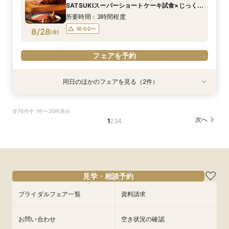
10:00〜
10:00〜
13:00〜
13:00〜
8/27
8/27
SATSUKIスーパーショートケーキ試食×じっくり
(
(
木
木
)
)
個別相談
16:00〜
16:00〜
所要時間：3時間程度
16:00〜
8/28
(
金
)
フェアを予約
フェアを予約
フェアを予約
同日のほかのフェアを見る（2件）
試食会
試食会
特典あり
特典あり
【初めての見学におすすめ！SATSUKIスイーツ
【美しき日本の結婚式】本格神殿＆1万坪の庭園
全76件中 1件〜20件表示
付】感動のセレモニー叶うチャペル見学×結婚準
臨む絶景会場×パティスリーSATSUKIスイーツ体
次へ
1
2
3
4
備ダンドリ相談
験
所要時間：2時間30分程度
所要時間：2時間程度
10:00〜
10:00〜
13:00〜
13:00〜
8/28
8/28
(
(
金
金
)
)
16:00〜
16:00〜
見学・相談予約
フェアを予約
フェアを予約
ブライダルフェア一覧
資料請求
お問い合わせ
空き状況の確認