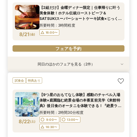
×結婚準備ダンドリ相談
ティーチケットプレゼント
【2組だけ】金曜ディナー限定｜仕事帰りに叶う
所要時間：2時間30分程度
所要時間：2時間程度
美食体験！ホテル伝統ローストビーフ＆
10:00〜
10:00〜
13:00〜
13:00〜
8/20
8/20
SATSUKIスーパーショートケーキ試食×じっくり
(
(
木
木
)
)
個別相談
16:00〜
16:00〜
所要時間：3時間程度
16:00〜
8/21
(
金
)
フェアを予約
フェアを予約
フェアを予約
同日のほかのフェアを見る（2件）
試食会
試食会
特典あり
特典あり
【初めての見学におすすめ！SATSUKIスイーツ
【美しき日本の結婚式】本格神殿＆1万坪の庭園
試食会
特典あり
付】感動のセレモニー叶うチャペル見学×結婚準
臨む絶景会場×パティスリーSATSUKIスイーツ体
備ダンドリ相談
験
【9つ星のおもてなし体験】感動のチャペル入場
所要時間：2時間30分程度
所要時間：2時間程度
体験×庭園臨む絶景会場の本番直前見学《来館特
10:00〜
10:00〜
13:00〜
13:00〜
8/21
8/21
典》後日食のオータニを体験できる！『絶景ラン
(
(
金
金
)
)
チビュッフェ』ご招待
16:00〜
16:00〜
所要時間：2時間30分程度
9:00〜
13:00〜
8/22
(
土
)
フェアを予約
フェアを予約
16:30〜