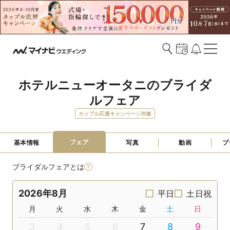
ホテルニューオータニのブライダ
ルフェア
カップル応援キャンペーン対象
フェア
基本情報
写真
動画
プ
ブライダルフェアとは
2026年8月
平日
土日祝
月
火
水
木
金
土
日
3
4
5
6
7
8
9