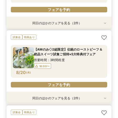
フェアを予約
フェアを予約
同日のほかのフェアを見る（2件）
試食会
試食会
特典あり
特典あり
【平日だからゆっくり相談】初めての見学も安
【美しき日本の結婚式】本格神殿＆1万坪の庭園
試食会
特典あり
心！ホテル自慢のスイーツ×庭園×チャペル見学
臨む絶景会場×パティスリーSATSUKIスイーツ体
験
所要時間：2時間程度
【AMのみ◇2組限定】伝統のローストビーフ＆
所要時間：2時間程度
10:00〜
13:00〜
絶品スイーツ試食ご招待×5大特典付フェア
10:00〜
13:00〜
8/19
8/19
(
(
水
水
)
)
16:00〜
所要時間：3時間程度
16:00〜
10:00〜
フェアを予約
8/20
(
木
)
フェアを予約
フェアを予約
同日のほかのフェアを見る（2件）
試食会
試食会
特典あり
特典あり
【平日限定特典！SATSUKIスイーツ付】初見学
【1万坪の日本庭園】本格神殿＆庭園臨む絶景会
試食会
特典あり
におすすめ！感動のセレモニー叶うチャペル見学
場×パティスリーSATSUKIスイーツが愉しめる