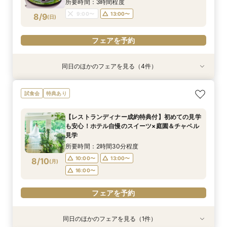
所要時間：3時間程度
フェアを予約
9:00〜
13:00〜
8/9
(
日
)
フェアを予約
フェアを予約
同日のほかのフェアを見る（4件）
試食会
試食会
試食会
試食会
特典あり
特典あり
特典あり
特典あり
【27年2月までの結婚式がお得】限定プラン大公
《和婚検討の方必見》本格神殿＆1万坪の庭園臨
【2〜3件目見学におすすめ】料理・見積り・お
【会場見学のラストにおすすめ！決め手が見つか
試食会
特典あり
開×直近ウエディング相談＆美食体験《成約特
む絶景会場×伝統ローストビーフ＆メディアでも
もてなしを他会場と比較しながら確認できる相談
る】徹底比較相談×チャペル入場体験と庭見え絶
典》2027年1月なら60名の披露宴なら最大70万
話題！スーパーメロンショートケーキ試食付
会。ホテル婚ならではの安心感や費用の違いを整
景会場見学！さらに『食のオータニ』ランチ券プ
【レストランディナー成約特典付】初めての見学
円ご優待！
理しながら、本命会場を見極めたい方におすす
レゼント
所要時間：3時間程度
所要時間：3時間程度
所要時間：3時間程度
所要時間：2時間程度
も安心！ホテル自慢のスイーツ×庭園＆チャペル
め！
16:30〜
9:00〜
9:00〜
9:00〜
13:00〜
13:00〜
13:00〜
8/9
8/9
8/9
8/9
見学
(
(
(
(
日
日
日
日
)
)
)
)
所要時間：2時間30分程度
フェアを予約
フェアを予約
フェアを予約
フェアを予約
10:00〜
13:00〜
8/10
(
月
)
16:00〜
フェアを予約
同日のほかのフェアを見る（1件）
試食会
特典あり