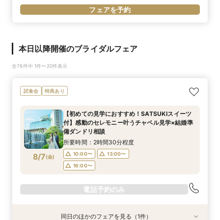
フェアを予約
本日以降開催のブライダルフェア
全76件中 1件〜20件表示
試食会
特典あり
【初めての見学におすすめ！SATSUKIスイーツ
付】感動のセレモニー叶うチャペル見学×結婚準
備ダンドリ相談
所要時間：2時間30分程度
10:00〜
13:00〜
8/7
(
金
)
16:00〜
電話予約のみ
同日のほかのフェアを見る（1件）
試食会
特典あり