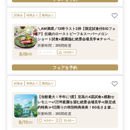
試食会
特典あり
動画あり
＼AM満席／13時ラスト2枠【限定試食付BIGフェ
ア】伝統のローストビーフ＆スーパーメロン
ショート試食×庭園臨む絶景会場見学★チャペル
入場体験
所要時間：3時間程度
9:00〜
13:00〜
8/9
(
日
)
フェアを予約
試食会
特典あり
動画あり
【当館最大！半年に1度】至高の4皿試食×感動セ
レモニー×1万坪庭園を望む絶景会場見学≪限定成
約特典≫1日限りの特別特典発表！60名さま披露
宴の場合、最大70万円お得！
所要時間：3時間程度
9:00〜
13:30〜
8/11
(
火
)