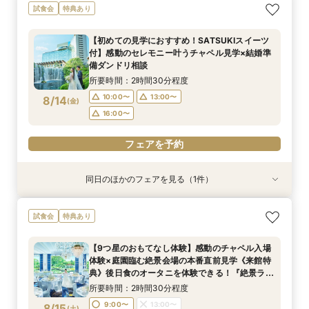
【1万坪の日本庭園】本格神殿＆庭園臨む絶景会
試食会
特典あり
場×パティスリーSATSUKIスイーツが愉しめる
ティーチケットプレゼント
【初めての見学におすすめ！SATSUKIスイーツ
所要時間：2時間程度
付】感動のセレモニー叶うチャペル見学×結婚準
10:00〜
13:00〜
8/13
備ダンドリ相談
(
木
)
16:00〜
所要時間：2時間30分程度
10:00〜
13:00〜
8/14
(
金
)
フェアを予約
16:00〜
フェアを予約
同日のほかのフェアを見る（1件）
試食会
特典あり
【美しき日本の結婚式】本格神殿＆1万坪の庭園
試食会
特典あり
臨む絶景会場×パティスリーSATSUKIスイーツ体
験
【9つ星のおもてなし体験】感動のチャペル入場
所要時間：2時間程度
体験×庭園臨む絶景会場の本番直前見学《来館特
10:00〜
13:00〜
8/14
典》後日食のオータニを体験できる！『絶景ラン
(
金
)
チビュッフェ』ご招待
16:00〜
所要時間：2時間30分程度
9:00〜
13:00〜
8/15
(
土
)