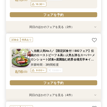
フェアを予約
16:30〜
フェアを予約
同日のほかのフェアを見る（2件）
試食会
試食会
特典あり
特典あり
【2〜3件目見学におすすめ】見積り×おもてなし
【1万坪の日本庭園】本格神殿・庭見え会場見学
試食会
特典あり
徹底比較×絶景ランチビュッフェ券付！ホテル婚
×『絶景ビュッフェ』ご招待＆フェア成約特典付
ならではの安心感や費用の違いを確認しながら、
所要時間：2時間30分程度
＼当館人気No.1／【限定試食付！BIGフェア】伝
本命会場を見極めたい方におすすめ
所要時間：2時間30分程度
9:00〜
13:00〜
統のローストビーフ＆高い人気を誇るスーパーメ
9:00〜
13:00〜
8/15
8/15
ロンショート試食×庭園臨む絶景会場見学★イ
(
(
土
土
)
)
16:30〜
メージ膨らむチャペル入場体験もご用意！
16:30〜
所要時間：3時間程度
フェアを予約
9:00〜
13:00〜
8/16
(
日
)
フェアを予約
フェアを予約
同日のほかのフェアを見る（4件）
試食会
試食会
試食会
試食会
特典あり
特典あり
特典あり
特典あり
【会場見学のラストにおすすめ！決め手が見つか
【2〜3件目見学におすすめ】料理・見積り・お
【27年2月までの結婚式がお得】限定プラン大公
《和婚検討の方必見》本格神殿＆1万坪の庭園臨