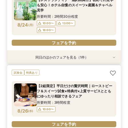
レゼント
円ご優待！
理しながら、本命会場を見極めたい方におすす
所要時間：2時間程度
所要時間：3時間程度
所要時間：3時間程度
所要時間：3時間程度
も安心！ホテル自慢のスイーツ×庭園＆チャペル
め！
16:30〜
9:00〜
9:00〜
9:00〜
13:00〜
13:00〜
13:00〜
8/23
8/23
8/23
8/23
見学
(
(
(
(
日
日
日
日
)
)
)
)
所要時間：2時間30分程度
フェアを予約
フェアを予約
フェアを予約
フェアを予約
10:00〜
13:00〜
8/24
(
月
)
16:00〜
フェアを予約
同日のほかのフェアを見る（1件）
試食会
特典あり
【和婚ご検討のおふたりへ】本格神殿＆1万坪の
試食会
特典あり
日本庭園×話題のSATSUKIスイーツが愉しめる
ティーチケットプレゼント
【2組限定】平日だけの贅沢時間｜ローストビー
所要時間：2時間程度
フ＆スイーツ試食×特典付×上質サービスととも
10:00〜
13:00〜
8/24
にゆったり相談できるフェア
(
月
)
16:00〜
所要時間：3時間程度
10:00〜
8/26
(
水
)
フェアを予約
フェアを予約