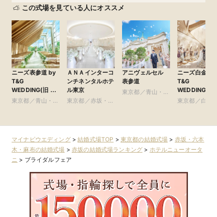
この式場を見ている人にオススメ
ニーズ表参道 by
ＡＮＡインターコ
アニヴェルセル
ニーズ白金 by
T&G
ンチネンタルホテ
表参道
T&G
WEDDING(旧 表
ル東京
WEDDING(旧
東京都／青山・表
参道TERRACE)
アーフェリー
東京都／青山・表
東京都／赤坂・六
参道・渋谷・原宿
東京都／白金
金)
参道・渋谷・原宿
本木・麻布
比寿・代官山
尾
マイナビウエディング
>
結婚式場TOP
>
東京都の結婚式場
>
赤坂・六本
木・麻布の結婚式場
>
赤坂の結婚式場ランキング
>
ホテルニューオータ
ニ
>
ブライダルフェア