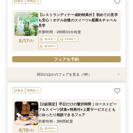
試食会
特典あり
る】徹底比較相談×チャペル入場体験と庭見え絶
もてなしを他会場と比較しながら確認できる相談
開×直近ウエディング相談＆美食体験《成約特
む絶景会場×伝統ローストビーフ＆メディアでも
景会場見学！さらに『食のオータニ』ランチ券プ
会。ホテル婚ならではの安心感や費用の違いを整
典》2027年1月なら60名の披露宴なら最大70万
話題！スーパーメロンショートケーキ試食付
【レストランディナー成約特典付】初めての見学
レゼント
理しながら、本命会場を見極めたい方におすす
円ご優待！
所要時間：2時間程度
所要時間：3時間程度
所要時間：3時間程度
所要時間：3時間程度
も安心！ホテル自慢のスイーツ×庭園＆チャペル
め！
16:30〜
9:00〜
9:00〜
9:00〜
13:00〜
13:00〜
13:00〜
8/16
8/16
8/16
8/16
見学
(
(
(
(
日
日
日
日
)
)
)
)
所要時間：2時間30分程度
フェアを予約
フェアを予約
フェアを予約
フェアを予約
10:00〜
13:00〜
8/17
(
月
)
16:00〜
フェアを予約
同日のほかのフェアを見る（1件）
試食会
特典あり
【和婚ご検討のおふたりへ】本格神殿＆1万坪の
試食会
特典あり
日本庭園×話題のSATSUKIスイーツが愉しめる
ティーチケットプレゼント
【2組限定】平日だけの贅沢時間｜ローストビー
所要時間：2時間程度
フ＆スイーツ試食×特典付×上質サービスととも
10:00〜
13:00〜
8/17
にゆったり相談できるフェア
(
月
)
16:00〜
所要時間：3時間程度
10:00〜
8/19
(
水
)