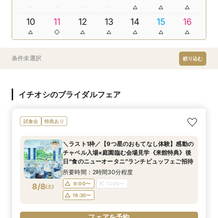
10
11
12
13
14
15
16
条件未選択
絞り込む
イチオシのブライダルフェア
試食会
特典あり
＼ラスト1枠／【9つ星のおもてなし体験】感動の
チャペル入場×庭園臨む会場見学《来館特典》後
日“食のニューオータニ”ランチビュッフェご招待
所要時間：2時間30分程度
9:00〜
13:00〜
8/8
(
土
)
16:30〜
フェアを予約