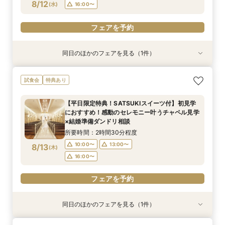
フェアを予約
フェアを予約
フェアを予約
8/12
(
水
)
16:00〜
フェアを予約
同日のほかのフェアを見る（1件）
試食会
特典あり
【美しき日本の結婚式】本格神殿＆1万坪の庭園
試食会
特典あり
臨む絶景会場×パティスリーSATSUKIスイーツ体
験
【平日限定特典！SATSUKIスイーツ付】初見学
所要時間：2時間程度
におすすめ！感動のセレモニー叶うチャペル見学
10:00〜
13:00〜
8/12
×結婚準備ダンドリ相談
(
水
)
16:00〜
所要時間：2時間30分程度
10:00〜
13:00〜
8/13
(
木
)
フェアを予約
16:00〜
フェアを予約
同日のほかのフェアを見る（1件）
試食会
特典あり