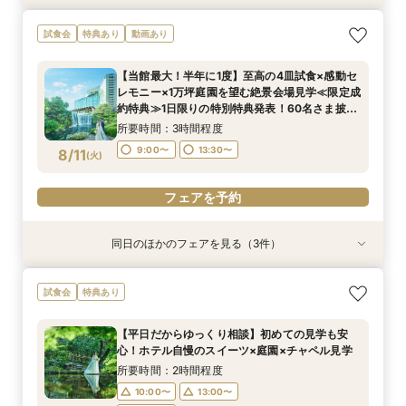
【和婚ご検討のおふたりへ】本格神殿＆1万坪の
試食会
特典あり
動画あり
日本庭園×話題のSATSUKIスイーツが愉しめる
ティーチケットプレゼント
【当館最大！半年に1度】至高の4皿試食×感動セ
所要時間：2時間程度
レモニー×1万坪庭園を望む絶景会場見学≪限定成
10:00〜
13:00〜
8/10
約特典≫1日限りの特別特典発表！60名さま披露
(
月
)
宴の場合、最大70万円お得！
16:00〜
所要時間：3時間程度
9:00〜
13:30〜
8/11
(
火
)
フェアを予約
フェアを予約
同日のほかのフェアを見る（3件）
試食会
試食会
試食会
特典あり
特典あり
特典あり
今年最大BIGフェア【1万坪の日本庭園】本格神殿
【半年に1度のBIGフェア】2〜3件目見学におす
＼会場見学のラストに／チャペル入場体験×庭見
試食会
特典あり
＆庭見え絶景会場×受け継がれるローストビーフ
すめ◆料理・見積り・おもてなしを他会場と比較
え絶景会場×食のオータニ『絶景ビュッフェ』ご
試食付≪限定成約特典≫1日限りの特別特典発
できる相談会。ホテル婚ならではの安心感や費用
招待≪限定成約特典≫1日限りの特別特典発表！
【平日だからゆっくり相談】初めての見学も安
表！60名さま披露宴の場合、最大70万円お得！
の違いを整理し、本命会場を見極めたい方へ
60名さま披露宴の場合、最大70万円お得！
所要時間：3時間程度
所要時間：3時間程度
所要時間：2時間程度
心！ホテル自慢のスイーツ×庭園×チャペル見学
17:00〜
9:00〜
9:00〜
13:30〜
13:30〜
8/11
8/11
8/11
(
(
(
火
火
火
)
)
)
所要時間：2時間程度
10:00〜
13:00〜