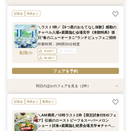
【美しき日本の結婚式】本格神殿＆1万坪の庭園
試食会
特典あり
臨む絶景会場×パティスリーSATSUKIスイーツ体
験
＼ラスト1枠／【9つ星のおもてなし体験】感動の
所要時間：2時間程度
チャペル入場×庭園臨む会場見学《来館特典》後
10:00〜
13:00〜
8/7
日“食のニューオータニ”ランチビュッフェご招待
(
金
)
16:00〜
所要時間：2時間30分程度
9:00〜
13:00〜
8/8
(
土
)
電話予約のみ
16:30〜
フェアを予約
同日のほかのフェアを見る（2件）
試食会
試食会
特典あり
特典あり
【2〜3件目見学におすすめ】見積り×おもてなし
【1万坪の日本庭園】本格神殿・庭見え会場見学
試食会
特典あり
動画あり
徹底比較×絶景ランチビュッフェ券付！ホテル婚
×『絶景ビュッフェ』ご招待＆フェア成約特典付
ならではの安心感や費用の違いを確認しながら、
所要時間：2時間30分程度
＼AM満席／13時ラスト2枠【限定試食付BIGフェ
本命会場を見極めたい方におすすめ
所要時間：2時間30分程度
9:00〜
13:00〜
ア】伝統のローストビーフ＆スーパーメロン
9:00〜
13:00〜
8/8
8/8
ショート試食×庭園臨む絶景会場見学★チャペル
(
(
土
土
)
)
16:30〜
入場体験
16:30〜