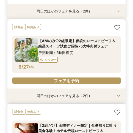
同日のほかのフェアを見る（2件）
試食会
試食会
特典あり
特典あり
【平日だからゆっくり相談】初めての見学も安
【美しき日本の結婚式】本格神殿＆1万坪の庭園
試食会
特典あり
心！ホテル自慢のスイーツ×庭園×チャペル見学
臨む絶景会場×パティスリーSATSUKIスイーツ体
験
所要時間：2時間程度
【AMのみ◇2組限定】伝統のローストビーフ＆
所要時間：2時間程度
10:00〜
13:00〜
絶品スイーツ試食ご招待×5大特典付フェア
10:00〜
13:00〜
8/26
8/26
(
(
水
水
)
)
16:00〜
所要時間：3時間程度
16:00〜
10:00〜
フェアを予約
8/27
(
木
)
フェアを予約
フェアを予約
同日のほかのフェアを見る（2件）
試食会
試食会
特典あり
特典あり
【平日限定特典！SATSUKIスイーツ付】初見学
【1万坪の日本庭園】本格神殿＆庭園臨む絶景会
試食会
特典あり
におすすめ！感動のセレモニー叶うチャペル見学
場×パティスリーSATSUKIスイーツが愉しめる
×結婚準備ダンドリ相談
ティーチケットプレゼント
【2組だけ】金曜ディナー限定｜仕事帰りに叶う
所要時間：2時間30分程度
所要時間：2時間程度
美食体験！ホテル伝統ローストビーフ＆