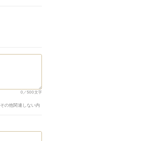
0／500
文字
その他関連しない内