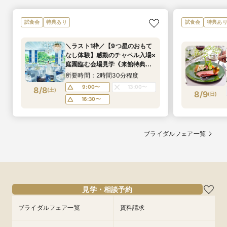
試食会
特典あり
試食会
特典あ
＼ラスト1枠／【9つ星のおもて
なし体験】感動のチャペル入場×
庭園臨む会場見学《来館特典》
後日“食のニューオータニ”ラン
所要時間：2時間30分程度
チビュッフェご招待
9:00〜
13:00〜
8/8
(
土
)
8/9
(
日
)
16:30〜
ブライダルフェア一覧
見学・相談予約
ブライダルフェア一覧
資料請求