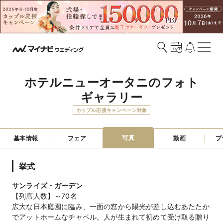
ホテルニューオータニのフォト
ギャラリー
カップル応援キャンペーン対象
写真
基本情報
フェア
動画
プ
挙式
サンライズ・ガーデン
【列席人数】～70名
広大な日本庭園に臨み、一面の窓から陽光が差し込むあたたか
でアットホームなチャペル。人が生まれて初めて受け取る贈り