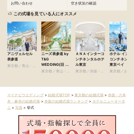
お問い合わせ
空き状況の確認
この式場を見ている人にオススメ
アニヴェルセル
ニーズ表参道 by
ＡＮＡインターコ
ホテル インタ
表参道
T&G
ンチネンタルホテ
コンチネンタ
WEDDING(旧 表
ル東京
東京ベイ
東京都／青山・表
参道TERRACE)
参道・渋谷・原宿
東京都／青山・表
東京都／赤坂・六
東京都／お台
参道・渋谷・原宿
本木・麻布
豊洲・竹芝・
周辺の東京ベ
リア
マイナビウエディング
>
結婚式場TOP
>
東京都の結婚式場
>
赤坂・六本
木・麻布の結婚式場
>
赤坂の結婚式場ランキング
>
ホテルニューオータ
ニ
>
写真
>
挙式