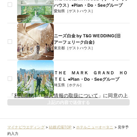
ハウス）●Plan・Do・Seeグループ
愛知県［ゲストハウス］
ニーズ白金 by T&G WEDDING(旧
アーフェリーク白金)
東京都［ゲストハウス］
ＴＨＥ ＭＡＲＫ ＧＲＡＮＤ ＨＯ
ＴＥＬ ●Plan・Do・Seeグループ
埼玉県［ホテル］
生年月日
「
利用規約
」
「
個人情報の取扱について
」
に同意の上
年
上記の内容で送信する
相手のお名前
マイナビウエディング
>
結婚式場TOP
>
ホテルニューオータニ
>
見学予
約入力