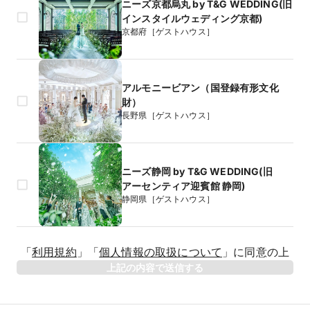
ニーズ京都烏丸 by T&G WEDDING(旧
インスタイルウェディング京都)
京都府［ゲストハウス］
アルモニービアン（国登録有形文化
財）
長野県［ゲストハウス］
ニーズ静岡 by T&G WEDDING(旧
アーセンティア迎賓館 静岡)
静岡県［ゲストハウス］
生年月日
「
利用規約
」
「
個人情報の取扱について
」
に同意の上
年
上記の内容で送信する
相手のお名前