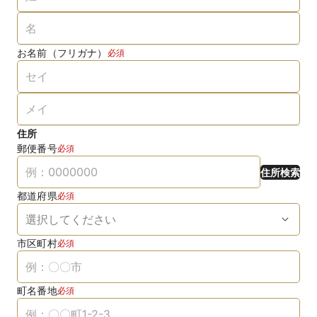
お名前（フリガナ）
必須
住所
郵便番号
必須
住所検索
都道府県
必須
市区町村
必須
町名番地
必須