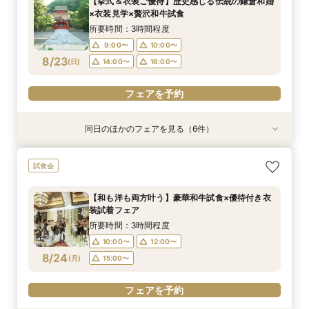
【挙式＆衣装ご優待】歴史感じる伝統の鎌倉和婚
9:00〜
9:00〜
9:00〜
9:00〜
9:00〜
9:30〜
10:00〜
10:00〜
10:00〜
10:00〜
10:00〜
10:00〜
×衣装見学×贅沢和牛試食
8/22
8/22
8/22
8/22
8/22
8/22
(
(
(
(
(
(
土
土
土
土
土
土
)
)
)
)
)
)
14:00〜
14:00〜
14:00〜
14:00〜
14:00〜
14:00〜
16:00〜
16:00〜
16:00〜
16:00〜
16:00〜
16:00〜
所要時間：3時間程度
9:00〜
10:00〜
フェアを予約
フェアを予約
フェアを予約
フェアを予約
フェアを予約
フェアを予約
8/23
(
日
)
14:00〜
16:00〜
フェアを予約
同日のほかのフェアを見る（6件）
試食会
試食会
試食会
試食会
試食会
特典あり
特典あり
特典あり
特典あり
【初めての見学にオススメ】安心和婚相談×贅沢
【6名～30名の少人数婚】挙式＆会食Newプラ
【和も洋も両方叶う】豪華和牛試食×優待付き衣
【八幡宮＆KOTOWAが第一希望の方必見！】特
【気軽に90分】見学＊試食＊見積もり等選べる
【タイパ重視！60分で完結◎】オンラインで会
試食会
試食＆衣装見学
ン誕生！無料試食付
装見学フェア
別ご優待フェア
安心相談会♪
場案内＆相談会
所要時間：3時間程度
所要時間：3時間程度
所要時間：3時間程度
所要時間：3時間程度
所要時間：1時間30分程度
所要時間：1時間程度
【和も洋も両方叶う】豪華和牛試食×優待付き衣
9:00〜
9:00〜
9:00〜
9:00〜
9:00〜
9:30〜
10:00〜
10:00〜
10:00〜
10:00〜
10:00〜
10:00〜
装試着フェア
8/23
8/23
8/23
8/23
8/23
8/23
(
(
(
(
(
(
日
日
日
日
日
日
)
)
)
)
)
)
14:00〜
14:00〜
14:00〜
14:00〜
14:00〜
14:00〜
16:00〜
16:00〜
16:00〜
16:00〜
16:00〜
16:00〜
所要時間：3時間程度
10:00〜
12:00〜
フェアを予約
フェアを予約
フェアを予約
フェアを予約
フェアを予約
フェアを予約
8/24
(
月
)
15:00〜
フェアを予約