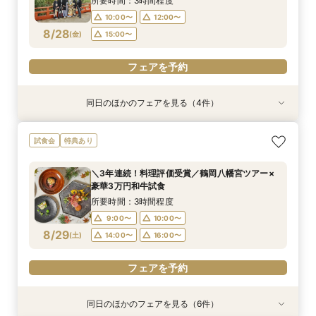
所要時間：3時間程度
10:00〜
12:00〜
フェアを予約
フェアを予約
フェアを予約
フェアを予約
8/28
(
金
)
15:00〜
フェアを予約
同日のほかのフェアを見る（4件）
試食会
試食会
特典あり
試食会
特典あり
特典あり
特典あり
【初めて見学OK＊最短90分】見学＊試食＊予算
【和も洋も両方叶う】豪華和牛試食×優待付き衣
【タイパ重視！60分で完結◎】オンラインで会
【八幡宮＆KOTOWAが第一希望の方必見！】特
試食会
特典あり
選べる安心相談会♪
裳見学フェア
場案内＆相談会
別ご優待フェア
所要時間：1時間30分程度
所要時間：3時間程度
所要時間：1時間程度
所要時間：3時間程度
＼3年連続！料理評価受賞／鶴岡八幡宮ツアー×
10:00〜
10:00〜
10:00〜
10:00〜
12:00〜
12:00〜
12:00〜
12:00〜
豪華3万円和牛試食
8/28
8/28
8/28
8/28
(
(
(
(
金
金
金
金
)
)
)
)
15:00〜
15:00〜
15:00〜
15:00〜
17:00〜
17:00〜
所要時間：3時間程度
9:00〜
10:00〜
フェアを予約
フェアを予約
フェアを予約
フェアを予約
8/29
(
土
)
14:00〜
16:00〜
フェアを予約
同日のほかのフェアを見る（6件）
試食会
試食会
試食会
試食会
試食会
特典あり
特典あり
特典あり
特典あり
特典あり