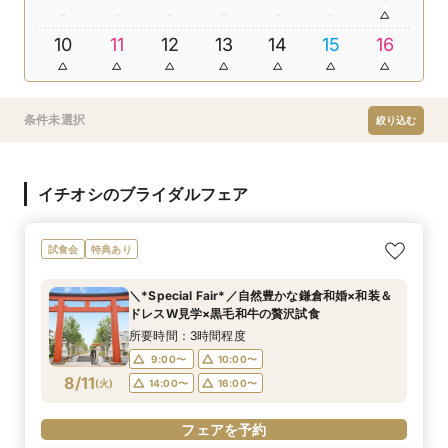
10
11
12
13
14
15
16
条件未選択
絞り込む
イチオシのブライダルフェア
試食会
特典あり
＼*Special Fair*／自然豊かな鎌倉和婚×和装＆
ドレスW見学×黒毛和牛の贅沢試食
所要時間：3時間程度
9:00〜
10:00〜
8/11
(
火
)
14:00〜
16:00〜
フェアを予約