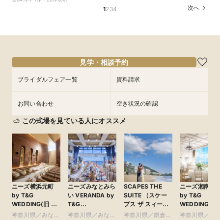
裳見学フェア
ン誕生！無料試食付
場案内＆相談会
別ご優待フェア
次へ
1
2
3
4
所要時間：3時間程度
所要時間：3時間程度
所要時間：1時間程度
所要時間：3時間程度
10:00〜
10:00〜
10:00〜
10:00〜
12:00〜
12:00〜
12:00〜
12:00〜
9/3
9/3
9/3
9/3
(
(
(
(
木
木
木
木
)
)
)
)
15:00〜
15:00〜
15:00〜
15:00〜
17:00〜
フェアを予約
フェアを予約
フェアを予約
フェアを予約
見学・相談予約
ブライダルフェア一覧
資料請求
お問い合わせ
空き状況の確認
この式場を見ている人にオススメ
ニーズ横浜元町
ニーズみなとみら
SCAPES THE
ニーズ湘南茅
by T&G
い VERANDA by
SUITE （スケー
by T&G
WEDDING(旧 山
T&G
プス ザ スィー
WEDDING(旧
手迎賓館 横浜)
WEDDING(旧 ベ
ト）
茅ヶ崎迎賓館 
神奈川県／みなと
神奈川県／みなと
神奈川県／鎌倉・
神奈川県／鎌