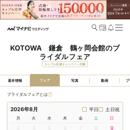
KOTOWA　鎌倉　鶴ヶ岡会館のブ
ライダルフェア
カップル応援キャンペーン対象
フェア
基本情報
写真
動画
プ
ブライダルフェアとは
2026年8月
平日
土日祝
月
火
水
木
金
土
日
3
4
5
6
7
8
9