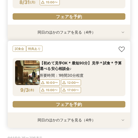
フェアを予約
フェアを予約
フェアを予約
フェアを予約
フェアを予約
フェアを予約
8/31
(
月
)
15:00〜
フェアを予約
同日のほかのフェアを見る（4件）
試食会
試食会
特典あり
試食会
特典あり
特典あり
特典あり
【初めて見学OK＊最短90分】見学＊試食＊予算
【6名～30名の少人数婚】挙式＆会食Newプラ
【タイパ重視！60分で完結◎】オンラインで会
【八幡宮＆KOTOWAが第一希望の方必見！】特
試食会
特典あり
選べる安心相談会♪
ン誕生！無料試食付
場案内＆相談会
別ご優待フェア
所要時間：1時間30分程度
所要時間：3時間程度
所要時間：1時間程度
所要時間：3時間程度
【初めて見学OK＊最短90分】見学＊試食＊予算
10:00〜
10:00〜
10:00〜
10:00〜
12:00〜
12:00〜
12:00〜
12:00〜
選べる安心相談会♪
8/31
8/31
8/31
8/31
(
(
(
(
月
月
月
月
)
)
)
)
15:00〜
15:00〜
15:00〜
15:00〜
17:00〜
17:00〜
所要時間：1時間30分程度
10:00〜
12:00〜
フェアを予約
フェアを予約
フェアを予約
フェアを予約
9/3
(
木
)
15:00〜
17:00〜
フェアを予約
同日のほかのフェアを見る（4件）
試食会
試食会
特典あり
試食会
特典あり
特典あり
特典あり
【和も洋も両方叶う】豪華和牛試食×優待付き衣
【6名～30名の少人数婚】挙式＆会食Newプラ
【タイパ重視！60分で完結◎】オンラインで会
【八幡宮＆KOTOWAが第一希望の方必見！】特
全64件中 1件〜20件表示