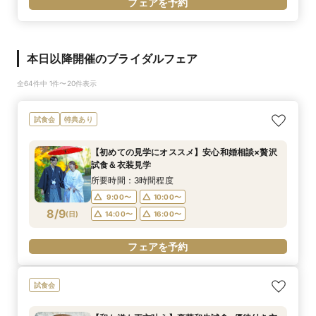
フェアを予約
本日以降開催のブライダルフェア
全64件中 1件〜20件表示
試食会
特典あり
【初めての見学にオススメ】安心和婚相談×贅沢
試食＆衣装見学
所要時間：3時間程度
9:00〜
10:00〜
8/9
(
日
)
14:00〜
16:00〜
フェアを予約
試食会