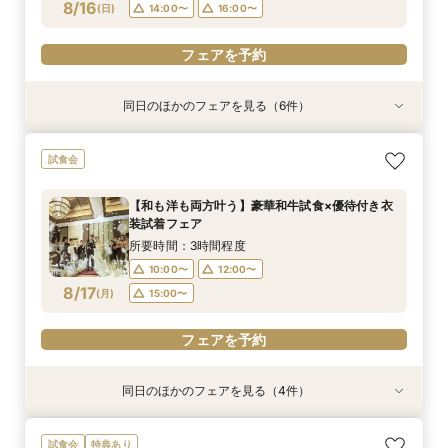
フェアを予約
フェアを予約
フェアを予約
フェアを予約
フェアを予約
フェアを予約
8/16
(
日
)
14:00〜
16:00〜
フェアを予約
同日のほかのフェアを見る（6件）
試食会
試食会
試食会
試食会
試食会
特典あり
特典あり
特典あり
特典あり
【初めての見学にオススメ】安心和婚相談×贅沢
【6名～30名の少人数婚】挙式＆会食Newプラ
【和も洋も両方叶う】豪華和牛試食×優待付き衣
【八幡宮＆KOTOWAが第一希望の方必見！】特
【気軽に90分】見学＊試食＊見積もり等選べる
【タイパ重視！60分で完結◎】オンラインで会
試食会
試食＆衣装見学
ン誕生！無料試食付
装見学フェア
別ご優待フェア
安心相談会♪
場案内＆相談会
所要時間：3時間程度
所要時間：3時間程度
所要時間：3時間程度
所要時間：3時間程度
所要時間：1時間30分程度
所要時間：1時間程度
【和も洋も両方叶う】豪華和牛試食×優待付き衣
9:00〜
9:00〜
9:00〜
9:00〜
9:00〜
9:30〜
10:00〜
10:00〜
10:00〜
10:00〜
10:00〜
10:00〜
装試着フェア
8/16
8/16
8/16
8/16
8/16
8/16
(
(
(
(
(
(
日
日
日
日
日
日
)
)
)
)
)
)
14:00〜
14:00〜
14:00〜
14:00〜
14:00〜
14:00〜
16:00〜
16:00〜
16:00〜
16:00〜
16:00〜
16:00〜
所要時間：3時間程度
10:00〜
12:00〜
フェアを予約
フェアを予約
フェアを予約
フェアを予約
フェアを予約
フェアを予約
8/17
(
月
)
15:00〜
フェアを予約
同日のほかのフェアを見る（4件）
試食会
試食会
特典あり
試食会
特典あり
特典あり
特典あり
【初めて見学OK＊最短90分】見学＊試食＊予算
【6名～30名の少人数婚】挙式＆会食Newプラ
【タイパ重視！60分で完結◎】オンラインで会
【八幡宮＆KOTOWAが第一希望の方必見！】特
試食会
特典あり