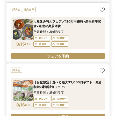
試食会
特典あり
＼夏休み特大フェア／120万円優待×黒毛和牛試
食×鎌倉の美景体験
所要時間：3時間程度
9:00〜
10:00〜
8/15
(
土
)
14:00〜
16:00〜
フェアを予約
試食会
【お盆限定】選べる最大33,000円ギフト！鎌倉
和婚×豪華試食フェア♪
所要時間：3時間程度
9:00〜
10:00〜
8/16
(
日
)
14:00〜
16:00〜