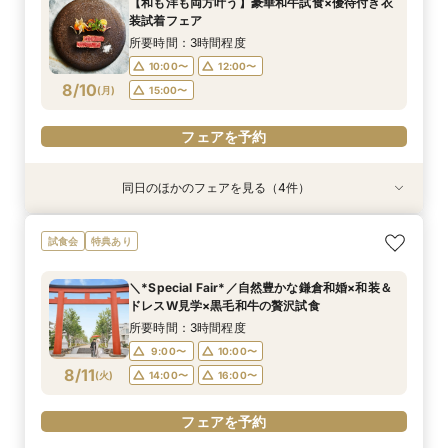
【和も洋も両方叶う】豪華和牛試食×優待付き衣
装試着フェア
所要時間：3時間程度
10:00〜
12:00〜
8/10
(
月
)
15:00〜
フェアを予約
同日のほかのフェアを見る（4件）
試食会
試食会
特典あり
試食会
特典あり
特典あり
特典あり
【初めて見学OK＊最短90分】見学＊試食＊予算
【6名～30名の少人数婚】挙式＆会食Newプラ
【タイパ重視！60分で完結◎】オンラインで会
【八幡宮＆KOTOWAが第一希望の方必見！】特
試食会
特典あり
選べる安心相談会♪
ン誕生！無料試食付
場案内＆相談会
別ご優待フェア
所要時間：1時間30分程度
所要時間：3時間程度
所要時間：1時間程度
所要時間：3時間程度
＼*Special Fair*／自然豊かな鎌倉和婚×和装＆
10:00〜
10:00〜
10:00〜
10:00〜
12:00〜
12:00〜
12:00〜
12:00〜
ドレスW見学×黒毛和牛の贅沢試食
8/10
8/10
8/10
8/10
(
(
(
(
月
月
月
月
)
)
)
)
15:00〜
15:00〜
15:00〜
15:00〜
17:00〜
17:00〜
所要時間：3時間程度
9:00〜
10:00〜
フェアを予約
フェアを予約
フェアを予約
フェアを予約
8/11
(
火
)
14:00〜
16:00〜
フェアを予約