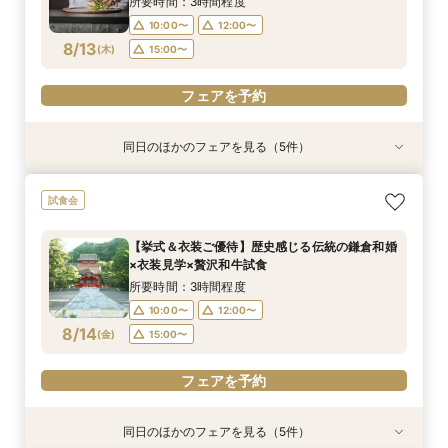
所要時間：3時間程度
10:00〜
12:00〜
フェアを予約
フェアを予約
フェアを予約
フェアを予約
フェアを予約
8/13
(
木
)
15:00〜
フェアを予約
同日のほかのフェアを見る（5件）
試食会
試食会
試食会
特典あり
試食会
特典あり
特典あり
特典あり
特典あり
【和も洋も両方叶う】豪華和牛試食×優待付き衣
【6名～30名の少人数婚】挙式＆会食Newプラ
【初めて見学OK＊最短90分】見学＊試食＊予算
【タイパ重視！60分で完結◎】オンラインで会
【八幡宮＆KOTOWAが第一希望の方必見！】特
試食会
裳見学フェア
ン誕生！無料試食付
選べる安心相談会♪
場案内＆相談会
別ご優待フェア
所要時間：3時間程度
所要時間：3時間程度
所要時間：1時間30分程度
所要時間：1時間程度
所要時間：3時間程度
【挙式＆衣装ご優待】歴史感じる伝統の鎌倉和婚
10:00〜
10:00〜
10:00〜
10:00〜
10:00〜
12:00〜
12:00〜
12:00〜
12:00〜
12:00〜
×衣装見学×贅沢和牛試食
8/13
8/13
8/13
8/13
8/13
(
(
(
(
(
木
木
木
木
木
)
)
)
)
)
15:00〜
15:00〜
15:00〜
15:00〜
15:00〜
17:00〜
17:00〜
所要時間：3時間程度
10:00〜
12:00〜
フェアを予約
フェアを予約
フェアを予約
フェアを予約
フェアを予約
8/14
(
金
)
15:00〜
フェアを予約
同日のほかのフェアを見る（5件）
試食会
試食会
特典あり
試食会
試食会
特典あり
特典あり
特典あり
特典あり