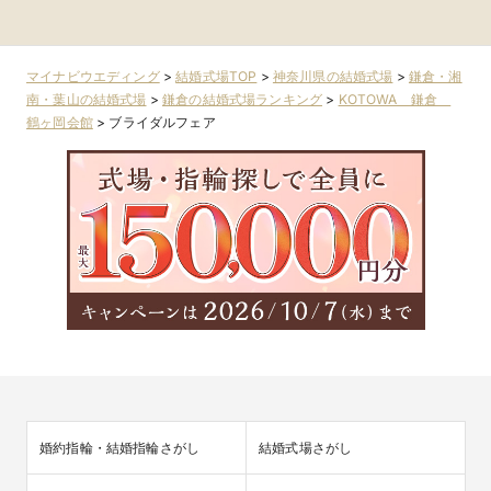
イサイド迎賓館ベ
南)
みらい・桜木町・
みらい・桜木町・
湘南・葉山
湘南・葉山
ランダ)
山手・山下町・関
山手・山下町・関
内
内
マイナビウエディング
>
結婚式場TOP
>
神奈川県の結婚式場
>
鎌倉・湘
南・葉山の結婚式場
>
鎌倉の結婚式場ランキング
>
KOTOWA 鎌倉
鶴ヶ岡会館
>
ブライダルフェア
婚約指輪・結婚指輪さがし
結婚式場さがし