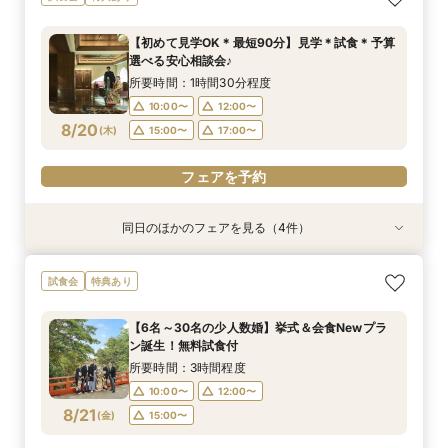
選べる安心相談会♪
ン誕生！無料試食付
場案内＆相談会
別ご優待フェア
所要時間：1時間30分程度
所要時間：3時間程度
所要時間：1時間程度
所要時間：3時間程度
【初めて見学OK＊最短90分】見学＊試食＊予算
10:00〜
10:00〜
10:00〜
10:00〜
12:00〜
12:00〜
12:00〜
12:00〜
選べる安心相談会♪
8/17
8/17
8/17
8/17
(
(
(
(
月
月
月
月
)
)
)
)
15:00〜
15:00〜
15:00〜
15:00〜
17:00〜
17:00〜
所要時間：1時間30分程度
10:00〜
12:00〜
フェアを予約
フェアを予約
フェアを予約
フェアを予約
8/20
(
木
)
15:00〜
17:00〜
フェアを予約
同日のほかのフェアを見る（4件）
試食会
試食会
特典あり
試食会
特典あり
特典あり
特典あり
【和も洋も両方叶う】豪華和牛試食×優待付き衣
【6名～30名の少人数婚】挙式＆会食Newプラ
【タイパ重視！60分で完結◎】オンラインで会
【八幡宮＆KOTOWAが第一希望の方必見！】特
試食会
特典あり
裳見学フェア
ン誕生！無料試食付
場案内＆相談会
別ご優待フェア
所要時間：3時間程度
所要時間：3時間程度
所要時間：1時間程度
所要時間：3時間程度
【6名～30名の少人数婚】挙式＆会食Newプラ
10:00〜
10:00〜
10:00〜
10:00〜
12:00〜
12:00〜
12:00〜
12:00〜
ン誕生！無料試食付
8/20
8/20
8/20
8/20
(
(
(
(
木
木
木
木
)
)
)
)
15:00〜
15:00〜
15:00〜
15:00〜
17:00〜
所要時間：3時間程度
10:00〜
12:00〜
フェアを予約
フェアを予約
フェアを予約
フェアを予約
8/21
(
金
)
15:00〜