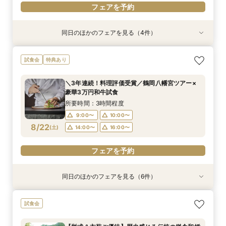
フェアを予約
同日のほかのフェアを見る（4件）
試食会
試食会
特典あり
試食会
特典あり
特典あり
特典あり
【初めて見学OK＊最短90分】見学＊試食＊予算
【和も洋も両方叶う】豪華和牛試食×優待付き衣
【タイパ重視！60分で完結◎】オンラインで会
【八幡宮＆KOTOWAが第一希望の方必見！】特
試食会
特典あり
選べる安心相談会♪
裳見学フェア
場案内＆相談会
別ご優待フェア
所要時間：1時間30分程度
所要時間：3時間程度
所要時間：1時間程度
所要時間：3時間程度
＼3年連続！料理評価受賞／鶴岡八幡宮ツアー×
10:00〜
10:00〜
10:00〜
10:00〜
12:00〜
12:00〜
12:00〜
12:00〜
豪華3万円和牛試食
8/21
8/21
8/21
8/21
(
(
(
(
金
金
金
金
)
)
)
)
15:00〜
15:00〜
15:00〜
15:00〜
17:00〜
17:00〜
所要時間：3時間程度
9:00〜
10:00〜
フェアを予約
フェアを予約
フェアを予約
フェアを予約
8/22
(
土
)
14:00〜
16:00〜
フェアを予約
同日のほかのフェアを見る（6件）
試食会
試食会
試食会
試食会
試食会
特典あり
特典あり
特典あり
特典あり
特典あり
【6名～30名の少人数婚】挙式＆会食Newプラ
【和も洋も両方叶う】豪華和牛試食×優待付き衣
【八幡宮＆KOTOWAが第一希望の方必見！】特
【初めての見学にオススメ】安心和婚相談×贅沢
【気軽に90分】見学＊試食＊見積もり等選べる
【タイパ重視！60分で完結◎】オンラインで会
試食会
ン誕生！無料試食付
装見学フェア
別ご優待フェア
試食＆衣装見学
安心相談会♪
場案内＆相談会
所要時間：3時間程度
所要時間：3時間程度
所要時間：3時間程度
所要時間：3時間程度
所要時間：1時間30分程度
所要時間：1時間程度