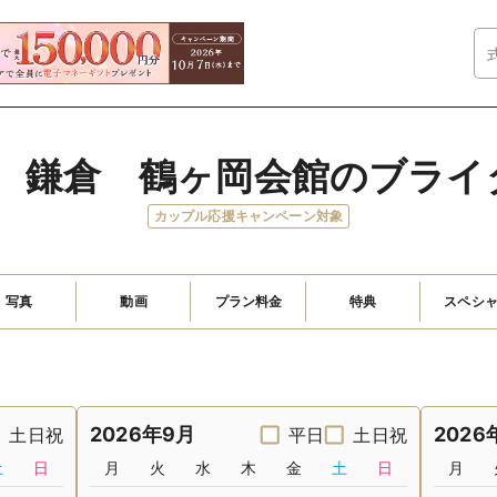
A　鎌倉　鶴ヶ岡会館のブラ
カップル応援キャンペーン対象
写真
動画
プラン料金
特典
スペシ
2026年9月
2026
土日祝
平日
土日祝
土
日
月
火
水
木
金
土
日
月