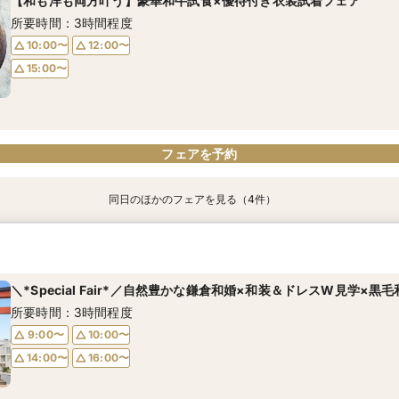
【和も洋も両方叶う】豪華和牛試食×優待付き衣装試着フェア
所要時間：3時間程度
10:00〜
12:00〜
15:00〜
フェアを予約
同日のほかのフェアを見る（4件）
【初めて見学OK＊最短90分】見学＊試食＊予算選べる安心相談会♪
【6名～30名の少人数婚】挙式＆会食Newプラン誕生！無料試食付
【タイパ重視！60分で完結◎】オンラインで会場案内＆相談会
【八幡宮＆KOTOWAが第一希望の方必見！】特別ご優待フェア
所要時間：1時間30分程度
所要時間：3時間程度
所要時間：1時間程度
所要時間：3時間程度
＼*Special Fair*／自然豊かな鎌倉和婚×和装＆ドレスW見学×黒
10:00〜
10:00〜
10:00〜
10:00〜
12:00〜
12:00〜
12:00〜
12:00〜
所要時間：3時間程度
15:00〜
15:00〜
15:00〜
15:00〜
17:00〜
17:00〜
9:00〜
10:00〜
14:00〜
16:00〜
フェアを予約
フェアを予約
フェアを予約
フェアを予約