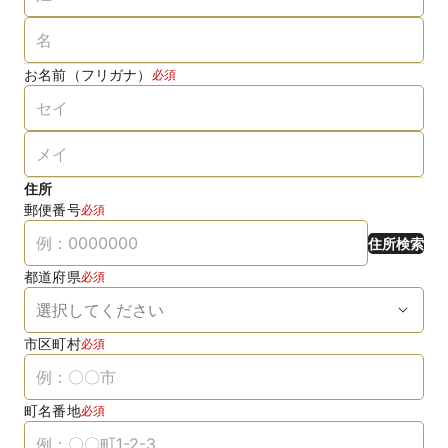
お名前（フリガナ）
必須
住所
郵便番号
必須
住所検索
都道府県
必須
市区町村
必須
町名番地
必須