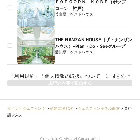
ＰＯＰＣＯＲＮ ＫＯＢＥ（ポップ
コーン 神戸）
兵庫県［ゲストハウス］
THE NANZAN HOUSE（ザ・ナンザン
ハウス）●Plan・Do・Seeグループ
愛知県［ゲストハウス］
生年月日
「
利用規約
」
「
個人情報の取扱について
」
に同意の上
年
上記の内容で送信する
相手のお名前
マイナビウエディング
>
結婚式場TOP
>
ウェスティンホテル東京
>
資料
請求入力
相手のお名前（フリガナ）
Copyright © Mynavi Corporation