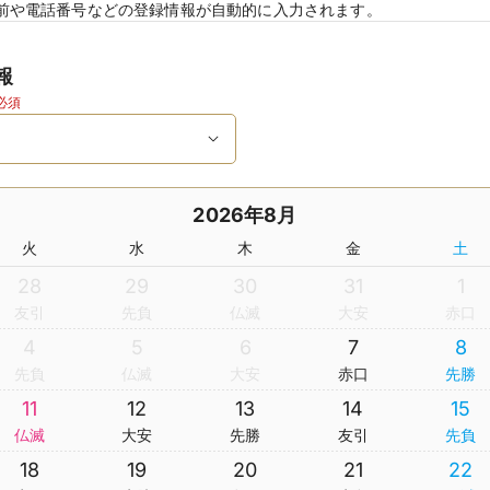
前や電話番号などの登録情報が自動的に入力されます。
報
必須
2026年8月
火
水
木
金
土
28
29
30
31
1
友引
先負
仏滅
大安
赤口
4
5
6
7
8
先負
仏滅
大安
赤口
先勝
11
12
13
14
15
仏滅
大安
先勝
友引
先負
18
19
20
21
22