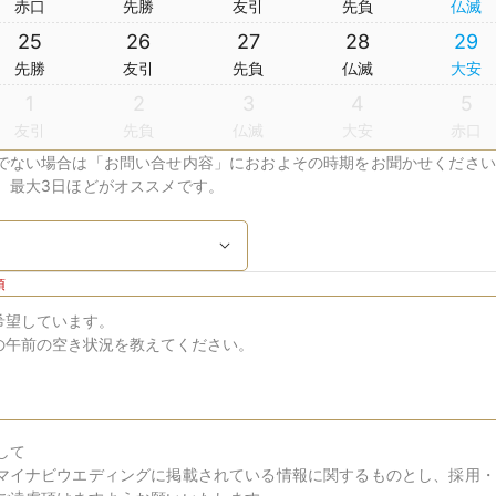
赤口
先勝
友引
先負
仏滅
25
26
27
28
29
先勝
友引
先負
仏滅
大安
1
2
3
4
5
友引
先負
仏滅
大安
赤口
でない場合は「お問い合せ内容」におおよその時期をお聞かせください
、最大3日ほどがオススメです。
須
して
マイナビウエディングに掲載されている情報に関するものとし、採用・