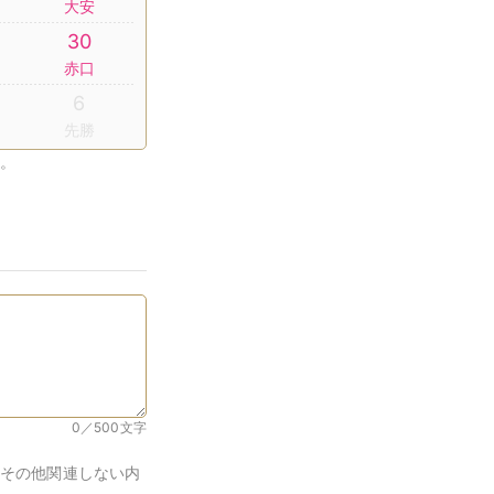
大安
30
赤口
6
先勝
。
0／500
文字
その他関連しない内