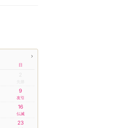
日
2
先勝
9
友引
16
仏滅
23