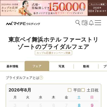
東京ベイ舞浜ホテル ファーストリ
ゾートのブライダルフェア
カップル応援キャンペーン対象
フェア
基本情報
写真
動画
プ
ブライダルフェアとは
2026年8月
平日
土日祝
月
火
水
木
金
土
日
3
4
5
6
7
8
9