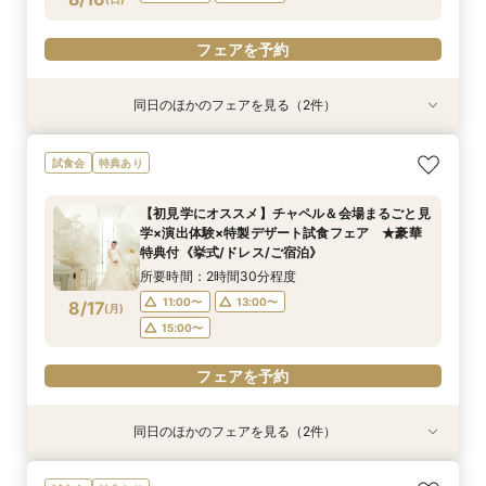
フェアを予約
フェアを予約
フェアを予約
同日のほかのフェアを見る（2件）
試食会
試食会
特典あり
特典あり
【しっかりお見積り比較×何でも相談】安心ブラ
【最短1ヶ月の準備OK☆】少人数ウエディング相
試食会
特典あり
イダル相談会 ★豪華特典付（挙式/ドレス/ご宿
談フェア（10名/57万円～）
泊）
所要時間：2時間30分程度
【初見学にオススメ】チャペル＆会場まるごと見
所要時間：2時間30分程度
11:00〜
15:00〜
学×演出体験×特製デザート試食フェア ★豪華
11:00〜
13:00〜
8/16
8/16
特典付《挙式/ドレス/ご宿泊》
(
(
日
日
)
)
15:00〜
所要時間：2時間30分程度
フェアを予約
11:00〜
13:00〜
8/17
(
月
)
フェアを予約
15:00〜
フェアを予約
同日のほかのフェアを見る（2件）
試食会
試食会
特典あり
特典あり
【しっかりお見積り比較×何でも相談】安心ブラ
【最短1ヶ月の準備OK☆】少人数ウエディング相