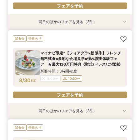
フェアを予約
同日のほかのフェアを見る（3件）
試食会
試食会
試食会
特典あり
特典あり
特典あり
【ホテル最上階の絶景オーシャンビュー】チャペ
【しっかりお見積り比較×何でも相談】安心ブラ
【最短1ヶ月の準備OK☆】少人数ウエディング相
試食会
特典あり
ル＆会場見学/スイーツ試食/憧れ演出体験フェ
イダル相談会 ★豪華特典付（挙式/ドレス/ご宿
談フェア（10名/57万円～）
ア ★最大130万円特典《挙式/ドレス/ご宿泊》
泊）
所要時間：2時間30分程度
マイナビ限定*【フォアグラ×松阪牛】フレンチ
所要時間：2時間30分程度
所要時間：2時間30分程度
11:00〜
15:00〜
無料試食×多彩な会場見学×憧れ演出体験フェ
11:00〜
9:00〜
10:30〜
13:00〜
8/29
8/29
8/29
ア ★最大130万円特典《挙式/ドレス/ご宿泊》
(
(
(
土
土
土
)
)
)
15:00〜
15:00〜
所要時間：3時間程度
フェアを予約
9:00〜
10:30〜
8/30
(
日
)
フェアを予約
フェアを予約
フェアを予約
同日のほかのフェアを見る（3件）
試食会
試食会
試食会
特典あり
特典あり
特典あり
【絶景ロケーション×星空演出体験】多彩な会場
【しっかりお見積り比較×何でも相談】安心ブラ
【最短1ヶ月の準備OK☆】少人数ウエディング相
試食会
特典あり
見学＆特製スイーツ試食付フェア ★最大130万
イダル相談会 ★豪華特典付（挙式/ドレス/ご宿
談フェア（10名/57万円～）
円特典《挙式/ドレス/ご宿泊》
泊）
所要時間：2時間30分程度