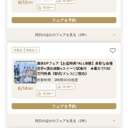
フェアを予約
9:00〜
10:30〜
8/13
(
木
)
フェアを予約
15:00〜
フェアを予約
同日のほかのフェアを見る（2件）
試食会
試食会
特典あり
特典あり
【しっかりお見積り比較×何でも相談】安心ブラ
【最短1ヶ月の準備OK☆】少人数ウエディング相
試食会
特典あり
イダル相談会 ★豪華特典付（挙式/ドレス/ご宿
談フェア（10名/57万円～）
泊）
所要時間：2時間30分程度
連休SPフェア【お盆特典*ALL体験】多彩な会場
所要時間：2時間30分程度
11:00〜
15:00〜
見学×演出体験×スイーツ試食付 ★最大で130
11:00〜
13:00〜
8/13
8/13
万円特典《挙式/ドレス/ご宿泊》
(
(
木
木
)
)
15:00〜
所要時間：2時間30分程度
フェアを予約
9:00〜
10:30〜
8/14
(
金
)
フェアを予約
15:00〜
フェアを予約
同日のほかのフェアを見る（2件）
試食会
試食会
特典あり
特典あり