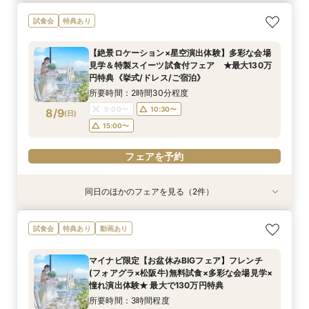
【しっかりお見積り比較×何でも相談】安心ブラ
【最短1ヶ月の準備OK☆】少人数ウエディング相
試食会
特典あり
イダル相談会 ★豪華特典付（挙式/ドレス/ご宿
談フェア（10名/57万円～）
泊）
所要時間：2時間30分程度
【絶景ロケーション×星空演出体験】多彩な会場
所要時間：2時間30分程度
11:00〜
15:00〜
見学＆特製スイーツ試食付フェア ★最大130万
11:00〜
13:00〜
8/8
8/8
円特典《挙式/ドレス/ご宿泊》
(
(
土
土
)
)
15:00〜
所要時間：2時間30分程度
9:00〜
10:30〜
8/9
電話予約のみ
(
日
)
電話予約のみ
15:00〜
フェアを予約
同日のほかのフェアを見る（2件）
試食会
試食会
特典あり
特典あり
【しっかりお見積り比較×何でも相談】安心ブラ
【最短1ヶ月の準備OK☆】少人数ウエディング相
試食会
特典あり
動画あり
イダル相談会 ★豪華特典付（挙式/ドレス/ご宿
談フェア（10名/57万円～）
泊）
所要時間：2時間30分程度
マイナビ限定【お盆休みBIGフェア】フレンチ
所要時間：2時間30分程度
11:00〜
15:00〜
(フォアグラ×松阪牛)無料試食×多彩な会場見学×
11:00〜
13:00〜
8/9
8/9
憧れ演出体験★ 最大で130万円特典
(
(
日
日
)
)
15:00〜
所要時間：3時間程度