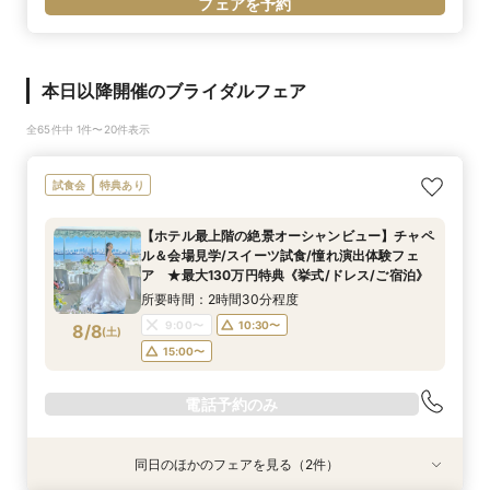
フェアを予約
本日以降開催のブライダルフェア
全65件中 1件〜20件表示
試食会
特典あり
【ホテル最上階の絶景オーシャンビュー】チャペ
ル＆会場見学/スイーツ試食/憧れ演出体験フェ
ア ★最大130万円特典《挙式/ドレス/ご宿泊》
所要時間：2時間30分程度
9:00〜
10:30〜
8/8
(
土
)
15:00〜
電話予約のみ
同日のほかのフェアを見る（2件）
試食会
試食会
特典あり
特典あり