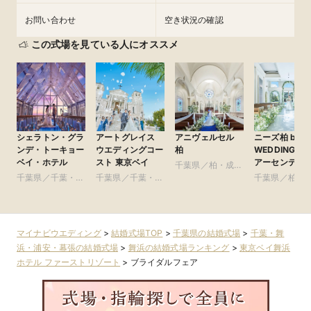
お問い合わせ
空き状況の確認
この式場を見ている人にオススメ
シェラトン・グラ
アートグレイス
アニヴェルセル
ニーズ柏 by T
ンデ・トーキョー
ウエディングコー
柏
WEDDING(旧
ベイ・ホテル
スト 東京ベイ
アーセンティ
千葉県／柏・成
賓館 柏)
千葉県／千葉・舞
千葉県／千葉・舞
田・房総・その他
千葉県／柏・
浜・浦安・幕張
浜・浦安・幕張
田・房総・そ
マイナビウエディング
>
結婚式場TOP
>
千葉県の結婚式場
>
千葉・舞
浜・浦安・幕張の結婚式場
>
舞浜の結婚式場ランキング
>
東京ベイ舞浜
ホテル ファーストリゾート
>
ブライダルフェア