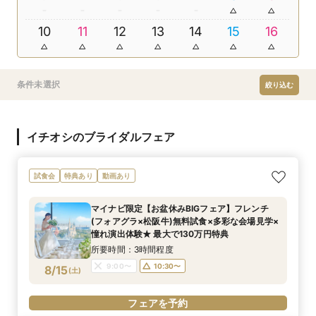
10
11
12
13
14
15
16
条件未選択
絞り込む
イチオシのブライダルフェア
試食会
特典あり
動画あり
マイナビ限定【お盆休みBIGフェア】フレンチ
(フォアグラ×松阪牛)無料試食×多彩な会場見学×
憧れ演出体験★ 最大で130万円特典
所要時間：3時間程度
9:00〜
10:30〜
8/15
(
土
)
フェアを予約