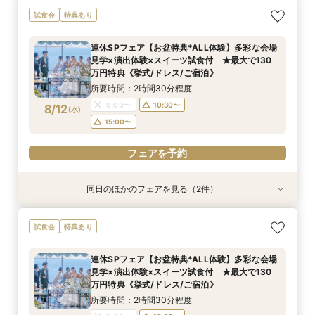
【しっかりお見積り比較×何でも相談】安心ブラ
【最短1ヶ月の準備OK☆】少人数ウエディング相
試食会
特典あり
イダル相談会 ★豪華特典付（挙式/ドレス/ご宿
談フェア（10名/57万円～）
泊）
所要時間：2時間30分程度
連休SPフェア【お盆特典*ALL体験】多彩な会場
所要時間：2時間30分程度
11:00〜
15:00〜
見学×演出体験×スイーツ試食付 ★最大で130
11:00〜
13:00〜
8/11
8/11
万円特典《挙式/ドレス/ご宿泊》
(
(
火
火
)
)
15:00〜
所要時間：2時間30分程度
フェアを予約
9:00〜
10:30〜
8/12
(
水
)
フェアを予約
15:00〜
フェアを予約
同日のほかのフェアを見る（2件）
試食会
試食会
特典あり
特典あり
【しっかりお見積り比較×何でも相談】安心ブラ
【最短1ヶ月の準備OK☆】少人数ウエディング相
試食会
特典あり
イダル相談会 ★豪華特典付（挙式/ドレス/ご宿
談フェア（10名/57万円～）
泊）
所要時間：2時間30分程度
連休SPフェア【お盆特典*ALL体験】多彩な会場
所要時間：2時間30分程度
11:00〜
15:00〜
見学×演出体験×スイーツ試食付 ★最大で130
11:00〜
13:00〜
8/12
8/12
万円特典《挙式/ドレス/ご宿泊》
(
(
水
水
)
)
15:00〜
所要時間：2時間30分程度