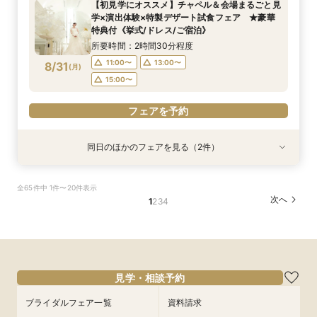
【初見学にオススメ】チャペル＆会場まるごと見
所要時間：2時間30分程度
所要時間：2時間30分程度
11:00〜
15:00〜
学×演出体験×特製デザート試食フェア ★豪華
11:00〜
9:00〜
10:30〜
13:00〜
8/30
8/30
8/30
特典付《挙式/ドレス/ご宿泊》
(
(
(
日
日
日
)
)
)
15:00〜
15:00〜
所要時間：2時間30分程度
フェアを予約
11:00〜
13:00〜
8/31
(
月
)
フェアを予約
フェアを予約
15:00〜
フェアを予約
同日のほかのフェアを見る（2件）
試食会
試食会
特典あり
特典あり
【しっかりお見積り比較×何でも相談】安心ブラ
【最短1ヶ月の準備OK☆】少人数ウエディング相
全65件中 1件〜20件表示
イダル相談会 ★豪華特典付（挙式/ドレス/ご宿
談フェア（10名/57万円～）
次へ
1
2
3
4
泊）
所要時間：2時間30分程度
所要時間：2時間30分程度
11:00〜
15:00〜
11:00〜
13:00〜
8/31
8/31
(
(
月
月
)
)
15:00〜
フェアを予約
見学・相談予約
フェアを予約
ブライダルフェア一覧
資料請求