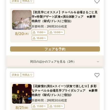
試食会
特典あり
イダル相談会 ★豪華特典付（挙式/ドレス/ご宿
談フェア（10名/57万円～）
泊）
所要時間：2時間30分程度
【初見学にオススメ】チャペル＆会場まるごと見
所要時間：2時間30分程度
11:00〜
15:00〜
学×特製デザート試食×演出体験フェア ★豪華
11:00〜
13:00〜
8/17
8/17
特典付（挙式/ドレス/ご宿泊）
(
(
月
月
)
)
15:00〜
所要時間：2時間30分程度
フェアを予約
11:00〜
13:00〜
8/20
(
木
)
フェアを予約
15:00〜
フェアを予約
同日のほかのフェアを見る（2件）
試食会
試食会
特典あり
特典あり
【しっかりお見積り比較×何でも相談】安心ブラ
【最短1ヶ月の準備OK☆】少人数ウエディング相
試食会
特典あり
イダル相談会 ★豪華特典付（挙式/ドレス/ご宿
談フェア（10名/57万円～）
泊）
所要時間：2時間30分程度
【花嫁憧れ演出×スイーツ試食で楽しむ☆】多彩
所要時間：2時間30分程度
11:00〜
15:00〜
なチャペル＆会場見学ブライダルフェア ★豪華
11:00〜
13:00〜
8/20
8/20
特典付《挙式/ドレス/ご宿泊》
(
(
木
木
)
)
15:00〜
所要時間：2時間30分程度
フェアを予約
11:00〜
13:00〜
8/21
(
金
)