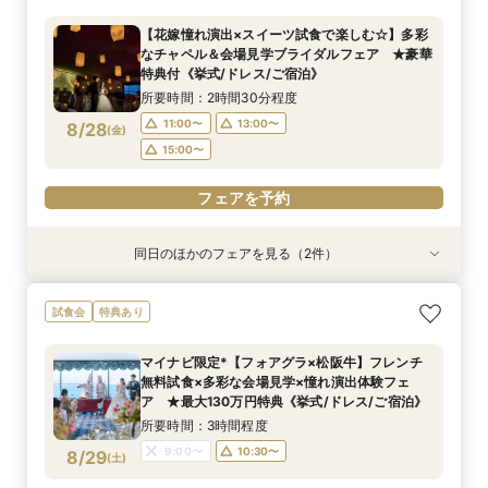
泊）
所要時間：2時間30分程度
【花嫁憧れ演出×スイーツ試食で楽しむ☆】多彩
所要時間：2時間30分程度
11:00〜
15:00〜
なチャペル＆会場見学ブライダルフェア ★豪華
11:00〜
13:00〜
8/27
8/27
特典付《挙式/ドレス/ご宿泊》
(
(
木
木
)
)
15:00〜
所要時間：2時間30分程度
フェアを予約
11:00〜
13:00〜
8/28
(
金
)
フェアを予約
15:00〜
フェアを予約
同日のほかのフェアを見る（2件）
試食会
試食会
特典あり
特典あり
【しっかりお見積り比較×何でも相談】安心ブラ
【最短1ヶ月の準備OK☆】少人数ウエディング相
試食会
特典あり
イダル相談会 ★豪華特典付（挙式/ドレス/ご宿
談フェア（10名/57万円～）
泊）
所要時間：2時間30分程度
マイナビ限定*【フォアグラ×松阪牛】フレンチ
所要時間：2時間30分程度
11:00〜
15:00〜
無料試食×多彩な会場見学×憧れ演出体験フェ
11:00〜
13:00〜
8/28
8/28
ア ★最大130万円特典《挙式/ドレス/ご宿泊》
(
(
金
金
)
)
15:00〜
所要時間：3時間程度
フェアを予約
9:00〜
10:30〜
8/29
(
土
)
フェアを予約