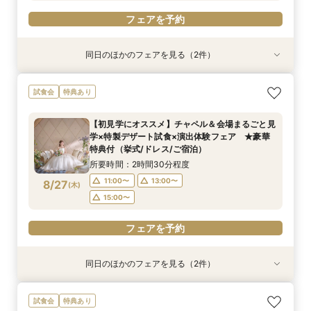
フェアを予約
同日のほかのフェアを見る（2件）
試食会
試食会
特典あり
特典あり
【しっかりお見積り比較×何でも相談】安心ブラ
【最短1ヶ月の準備OK☆】少人数ウエディング相
試食会
特典あり
イダル相談会 ★豪華特典付（挙式/ドレス/ご宿
談フェア（10名/57万円～）
泊）
所要時間：2時間30分程度
【初見学にオススメ】チャペル＆会場まるごと見
所要時間：2時間30分程度
11:00〜
15:00〜
学×特製デザート試食×演出体験フェア ★豪華
11:00〜
13:00〜
8/24
8/24
特典付（挙式/ドレス/ご宿泊）
(
(
月
月
)
)
15:00〜
所要時間：2時間30分程度
フェアを予約
11:00〜
13:00〜
8/27
(
木
)
フェアを予約
15:00〜
フェアを予約
同日のほかのフェアを見る（2件）
試食会
試食会
特典あり
特典あり
【しっかりお見積り比較×何でも相談】安心ブラ
【最短1ヶ月の準備OK☆】少人数ウエディング相
試食会
特典あり
イダル相談会 ★豪華特典付（挙式/ドレス/ご宿
談フェア（10名/57万円～）