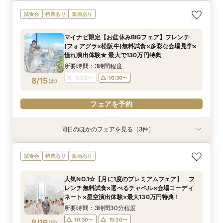
【しっかりお見積り比較×何でも相談】安心ブラ
【最短1ヶ月の準備OK☆】少人数ウエディング相
試食会
特典あり
動画あり
イダル相談会 ★豪華特典付（挙式/ドレス/ご宿
談フェア（10名/57万円～）
泊）
所要時間：2時間30分程度
マイナビ限定【お盆休みBIGフェア】フレンチ
所要時間：2時間30分程度
11:00〜
15:00〜
(フォアグラ×松阪牛)無料試食×多彩な会場見学×
11:00〜
13:00〜
8/14
8/14
憧れ演出体験★ 最大で130万円特典
(
(
金
金
)
)
15:00〜
所要時間：3時間程度
フェアを予約
9:00〜
10:30〜
8/15
(
土
)
フェアを予約
フェアを予約
同日のほかのフェアを見る（3件）
試食会
試食会
試食会
特典あり
特典あり
特典あり
連休SPフェア【お盆特典*ALL体験】多彩な会場
【しっかりお見積り比較×何でも相談】安心ブラ
【最短1ヶ月の準備OK☆】少人数ウエディング相
試食会
特典あり
動画あり
見学×演出体験×スイーツ試食付 ★最大で130
イダル相談会 ★豪華特典付（挙式/ドレス/ご宿
談フェア（10名/57万円～）
万円特典《挙式/ドレス/ご宿泊》
泊）
所要時間：2時間30分程度
人気NO.1☆【月に1度のプレミアムフェア】 フ
所要時間：2時間30分程度
所要時間：2時間30分程度
11:00〜
15:00〜
レンチ無料試食×選べるチャペル×会場コーディ
11:00〜
9:00〜
10:30〜
13:00〜
8/15
8/15
8/15
ネート×星空演出体験×最大130万円特典！
(
(
(
土
土
土
)
)
)
15:00〜
15:00〜
所要時間：3時間30分程度
フェアを予約
10:30〜
15:30〜
8/16
(
日
)