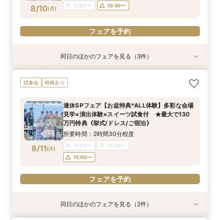
フェアを予約
9:00〜
10:30〜
8/10
(
月
)
フェアを予約
フェアを予約
同日のほかのフェアを見る（3件）
試食会
試食会
試食会
特典あり
特典あり
特典あり
連休SPフェア【お盆特典*ALL体験】多彩な会場
【しっかりお見積り比較×何でも相談】安心ブラ
【最短1ヶ月の準備OK☆】少人数ウエディング相
試食会
特典あり
見学×演出体験×スイーツ試食付 ★最大で130
イダル相談会 ★豪華特典付（挙式/ドレス/ご宿
談フェア（10名/57万円～）
万円特典《挙式/ドレス/ご宿泊》
泊）
所要時間：2時間30分程度
連休SPフェア【お盆特典*ALL体験】多彩な会場
所要時間：2時間30分程度
所要時間：2時間30分程度
11:00〜
15:00〜
見学×演出体験×スイーツ試食付 ★最大で130
11:00〜
9:00〜
10:30〜
13:00〜
8/10
8/10
8/10
万円特典《挙式/ドレス/ご宿泊》
(
(
(
月
月
月
)
)
)
15:00〜
15:00〜
所要時間：2時間30分程度
フェアを予約
9:00〜
10:30〜
8/11
(
火
)
フェアを予約
フェアを予約
15:00〜
フェアを予約
同日のほかのフェアを見る（2件）
試食会
試食会
特典あり
特典あり