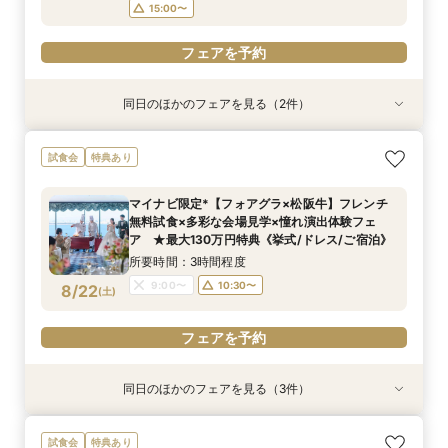
フェアを予約
15:00〜
フェアを予約
同日のほかのフェアを見る（2件）
試食会
試食会
特典あり
特典あり
【しっかりお見積り比較×何でも相談】安心ブラ
【最短1ヶ月の準備OK☆】少人数ウエディング相
試食会
特典あり
イダル相談会 ★豪華特典付（挙式/ドレス/ご宿
談フェア（10名/57万円～）
泊）
所要時間：2時間30分程度
マイナビ限定*【フォアグラ×松阪牛】フレンチ
所要時間：2時間30分程度
11:00〜
15:00〜
無料試食×多彩な会場見学×憧れ演出体験フェ
11:00〜
13:00〜
8/21
8/21
ア ★最大130万円特典《挙式/ドレス/ご宿泊》
(
(
金
金
)
)
15:00〜
所要時間：3時間程度
フェアを予約
9:00〜
10:30〜
8/22
(
土
)
フェアを予約
フェアを予約
同日のほかのフェアを見る（3件）
試食会
試食会
試食会
特典あり
特典あり
特典あり
【ホテル最上階の絶景オーシャンビュー】チャペ
【しっかりお見積り比較×何でも相談】安心ブラ
【最短1ヶ月の準備OK☆】少人数ウエディング相
試食会
特典あり