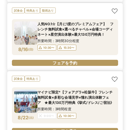
試食会
特典あり
動画あり
人気NO.1☆【月に1度のプレミアムフェア】 フ
レンチ無料試食×選べるチャペル×会場コーディ
ネート×星空演出体験×最大130万円特典！
所要時間：3時間30分程度
10:30〜
15:30〜
8/16
(
日
)
フェアを予約
試食会
特典あり
マイナビ限定*【フォアグラ×松阪牛】フレンチ
無料試食×多彩な会場見学×憧れ演出体験フェ
ア ★最大130万円特典《挙式/ドレス/ご宿泊》
所要時間：3時間程度
9:00〜
10:30〜
8/22
(
土
)