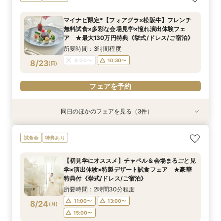
ル＆会場見学/スイーツ試食/憧れ演出体験フェ
イダル相談会 ★豪華特典付（挙式/ドレス/ご宿
談フェア（10名/57万円～）
ア ★最大130万円特典《挙式/ドレス/ご宿泊》
泊）
所要時間：2時間30分程度
マイナビ限定*【フォアグラ×松阪牛】フレンチ
所要時間：2時間30分程度
所要時間：2時間30分程度
11:00〜
15:00〜
無料試食×多彩な会場見学×憧れ演出体験フェ
11:00〜
9:00〜
10:30〜
13:00〜
8/22
8/22
8/22
ア ★最大130万円特典《挙式/ドレス/ご宿泊》
(
(
(
土
土
土
)
)
)
15:00〜
15:00〜
所要時間：3時間程度
フェアを予約
9:00〜
10:30〜
8/23
(
日
)
フェアを予約
フェアを予約
フェアを予約
同日のほかのフェアを見る（3件）
試食会
試食会
試食会
特典あり
特典あり
特典あり
【絶景ロケーション×星空演出体験】多彩な会場
【しっかりお見積り比較×何でも相談】安心ブラ
【最短1ヶ月の準備OK☆】少人数ウエディング相
試食会
特典あり
見学＆特製スイーツ試食付フェア ★最大130万
イダル相談会 ★豪華特典付（挙式/ドレス/ご宿
談フェア（10名/57万円～）
円特典《挙式/ドレス/ご宿泊》
泊）
所要時間：2時間30分程度
【初見学にオススメ】チャペル＆会場まるごと見
所要時間：2時間30分程度
所要時間：2時間30分程度
11:00〜
15:00〜
学×演出体験×特製デザート試食フェア ★豪華
11:00〜
9:00〜
10:30〜
13:00〜
8/23
8/23
8/23
特典付《挙式/ドレス/ご宿泊》
(
(
(
日
日
日
)
)
)
15:00〜
15:00〜
所要時間：2時間30分程度
フェアを予約
11:00〜
13:00〜
8/24
(
月
)
フェアを予約
フェアを予約
15:00〜