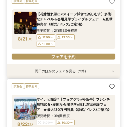
試食会
特典あり
イダル相談会 ★豪華特典付（挙式/ドレス/ご宿
談フェア（10名/57万円～）
泊）
所要時間：2時間30分程度
【花嫁憧れ演出×スイーツ試食で楽しむ☆】多彩
所要時間：2時間30分程度
11:00〜
15:00〜
なチャペル＆会場見学ブライダルフェア ★豪華
11:00〜
13:00〜
8/20
8/20
特典付《挙式/ドレス/ご宿泊》
(
(
木
木
)
)
15:00〜
所要時間：2時間30分程度
フェアを予約
11:00〜
13:00〜
8/21
(
金
)
フェアを予約
15:00〜
フェアを予約
同日のほかのフェアを見る（2件）
試食会
試食会
特典あり
特典あり
【しっかりお見積り比較×何でも相談】安心ブラ
【最短1ヶ月の準備OK☆】少人数ウエディング相
試食会
特典あり
イダル相談会 ★豪華特典付（挙式/ドレス/ご宿
談フェア（10名/57万円～）
泊）
所要時間：2時間30分程度
マイナビ限定*【フォアグラ×松阪牛】フレンチ
所要時間：2時間30分程度
11:00〜
15:00〜
無料試食×多彩な会場見学×憧れ演出体験フェ
11:00〜
13:00〜
8/21
8/21
ア ★最大130万円特典《挙式/ドレス/ご宿泊》
(
(
金
金
)
)
15:00〜
所要時間：3時間程度
フェアを予約
9:00〜
10:30〜
8/22
(
土
)