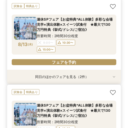
【しっかりお見積り比較×何でも相談】安心ブラ
【最短1ヶ月の準備OK☆】少人数ウエディング相
試食会
特典あり
イダル相談会 ★豪華特典付（挙式/ドレス/ご宿
談フェア（10名/57万円～）
泊）
所要時間：2時間30分程度
連休SPフェア【お盆特典*ALL体験】多彩な会場
所要時間：2時間30分程度
11:00〜
15:00〜
見学×演出体験×スイーツ試食付 ★最大で130
11:00〜
13:00〜
8/12
8/12
万円特典《挙式/ドレス/ご宿泊》
(
(
水
水
)
)
15:00〜
所要時間：2時間30分程度
フェアを予約
9:00〜
10:30〜
8/13
(
木
)
フェアを予約
15:00〜
フェアを予約
同日のほかのフェアを見る（2件）
試食会
試食会
特典あり
特典あり
【しっかりお見積り比較×何でも相談】安心ブラ
【最短1ヶ月の準備OK☆】少人数ウエディング相
試食会
特典あり
イダル相談会 ★豪華特典付（挙式/ドレス/ご宿
談フェア（10名/57万円～）
泊）
所要時間：2時間30分程度
連休SPフェア【お盆特典*ALL体験】多彩な会場
所要時間：2時間30分程度
11:00〜
15:00〜
見学×演出体験×スイーツ試食付 ★最大で130
11:00〜
13:00〜
8/13
8/13
万円特典《挙式/ドレス/ご宿泊》
(
(
木
木
)
)
15:00〜
所要時間：2時間30分程度