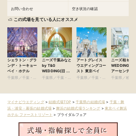
お問い合わせ
空き状況の確認
この式場を見ている人にオススメ
シェラトン・グラ
ニーズ千葉みなと
アートグレイス
ニーズ柏 by T
ンデ・トーキョー
by T&G
ウエディングコー
WEDDING(旧
ベイ・ホテル
WEDDING(旧 ベ
スト 東京ベイ
アーセンティ
イサイドパーク迎
賓館 柏)
千葉県／千葉・舞
千葉県／千葉・舞
千葉県／千葉・舞
千葉県／柏・
賓館 千葉みなと)
浜・浦安・幕張
浜・浦安・幕張
浜・浦安・幕張
田・房総・そ
マイナビウエディング
>
結婚式場TOP
>
千葉県の結婚式場
>
千葉・舞
浜・浦安・幕張の結婚式場
>
舞浜の結婚式場ランキング
>
東京ベイ舞浜
ホテル ファーストリゾート
>
ブライダルフェア