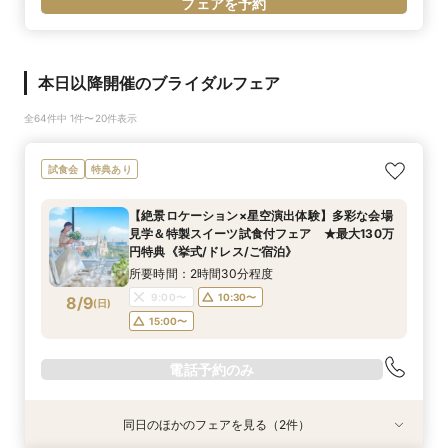
フェアを予約
本日以降開催のブライダルフェア
全64件中 1件〜20件表示
試食会
特典あり
【絶景ロケーション×星空演出体験】多彩な会場
見学＆特製スイーツ試食付フェア ★最大130万
円特典《挙式/ドレス/ご宿泊》
所要時間：2時間30分程度
9:00〜
10:30〜
8/9
(
日
)
15:00〜
電話予約のみ
同日のほかのフェアを見る（2件）
試食会
試食会
特典あり
特典あり