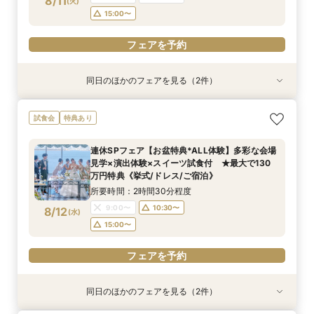
8/11
(
火
)
フェアを予約
フェアを予約
15:00〜
フェアを予約
同日のほかのフェアを見る（2件）
試食会
試食会
特典あり
特典あり
【しっかりお見積り比較×何でも相談】安心ブラ
【最短1ヶ月の準備OK☆】少人数ウエディング相
試食会
特典あり
イダル相談会 ★豪華特典付（挙式/ドレス/ご宿
談フェア（10名/57万円～）
泊）
所要時間：2時間30分程度
連休SPフェア【お盆特典*ALL体験】多彩な会場
所要時間：2時間30分程度
11:00〜
15:00〜
見学×演出体験×スイーツ試食付 ★最大で130
11:00〜
13:00〜
8/11
8/11
万円特典《挙式/ドレス/ご宿泊》
(
(
火
火
)
)
15:00〜
所要時間：2時間30分程度
フェアを予約
9:00〜
10:30〜
8/12
(
水
)
フェアを予約
15:00〜
フェアを予約
同日のほかのフェアを見る（2件）
試食会
試食会
特典あり
特典あり