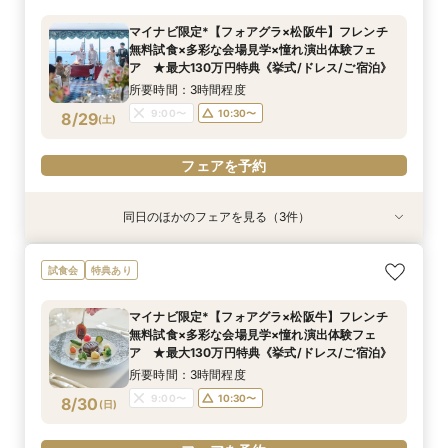
泊）
所要時間：2時間30分程度
マイナビ限定*【フォアグラ×松阪牛】フレンチ
所要時間：2時間30分程度
11:00〜
15:00〜
無料試食×多彩な会場見学×憧れ演出体験フェ
11:00〜
13:00〜
8/28
8/28
ア ★最大130万円特典《挙式/ドレス/ご宿泊》
(
(
金
金
)
)
15:00〜
所要時間：3時間程度
フェアを予約
9:00〜
10:30〜
8/29
(
土
)
フェアを予約
フェアを予約
同日のほかのフェアを見る（3件）
試食会
試食会
試食会
特典あり
特典あり
特典あり
【ホテル最上階の絶景オーシャンビュー】チャペ
【しっかりお見積り比較×何でも相談】安心ブラ
【最短1ヶ月の準備OK☆】少人数ウエディング相
試食会
特典あり
ル＆会場見学/スイーツ試食/憧れ演出体験フェ
イダル相談会 ★豪華特典付（挙式/ドレス/ご宿
談フェア（10名/57万円～）
ア ★最大130万円特典《挙式/ドレス/ご宿泊》
泊）
所要時間：2時間30分程度
マイナビ限定*【フォアグラ×松阪牛】フレンチ
所要時間：2時間30分程度
所要時間：2時間30分程度
11:00〜
15:00〜
無料試食×多彩な会場見学×憧れ演出体験フェ
11:00〜
9:00〜
10:30〜
13:00〜
8/29
8/29
8/29
ア ★最大130万円特典《挙式/ドレス/ご宿泊》
(
(
(
土
土
土
)
)
)
15:00〜
15:00〜
所要時間：3時間程度
フェアを予約
9:00〜
10:30〜
8/30
(
日
)
フェアを予約
フェアを予約