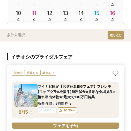
10
11
12
13
14
15
16
条件未選択
絞り込む
イチオシのブライダルフェア
試食会
特典あり
動画あり
マイナビ限定【お盆休みBIGフェア】フレンチ
(フォアグラ×松阪牛)無料試食×多彩な会場見学×
憧れ演出体験★ 最大で130万円特典
所要時間：3時間程度
9:00〜
10:30〜
8/15
(
土
)
フェアを予約