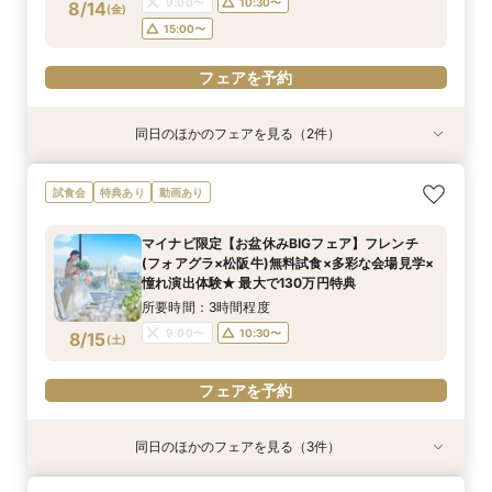
フェアを予約
9:00〜
10:30〜
8/14
(
金
)
フェアを予約
15:00〜
フェアを予約
同日のほかのフェアを見る（2件）
試食会
試食会
特典あり
特典あり
【しっかりお見積り比較×何でも相談】安心ブラ
【最短1ヶ月の準備OK☆】少人数ウエディング相
試食会
特典あり
動画あり
イダル相談会 ★豪華特典付（挙式/ドレス/ご宿
談フェア（10名/57万円～）
泊）
所要時間：2時間30分程度
マイナビ限定【お盆休みBIGフェア】フレンチ
所要時間：2時間30分程度
11:00〜
15:00〜
(フォアグラ×松阪牛)無料試食×多彩な会場見学×
11:00〜
13:00〜
8/14
8/14
憧れ演出体験★ 最大で130万円特典
(
(
金
金
)
)
15:00〜
所要時間：3時間程度
フェアを予約
9:00〜
10:30〜
8/15
(
土
)
フェアを予約
フェアを予約
同日のほかのフェアを見る（3件）
試食会
試食会
試食会
特典あり
特典あり
特典あり