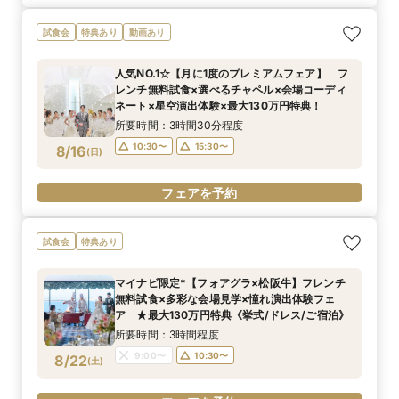
試食会
特典あり
動画あり
人気NO.1☆【月に1度のプレミアムフェア】 フ
レンチ無料試食×選べるチャペル×会場コーディ
ネート×星空演出体験×最大130万円特典！
所要時間：3時間30分程度
10:30〜
15:30〜
8/16
(
日
)
フェアを予約
試食会
特典あり
マイナビ限定*【フォアグラ×松阪牛】フレンチ
無料試食×多彩な会場見学×憧れ演出体験フェ
ア ★最大130万円特典《挙式/ドレス/ご宿泊》
所要時間：3時間程度
9:00〜
10:30〜
8/22
(
土
)