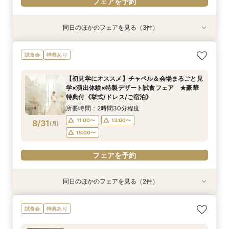
フェアを予約
同日のほかのフェアを見る（3件）
試食会
試食会
試食会
特典あり
特典あり
特典あり
【絶景ロケーション×星空演出体験】多彩な会場
【しっかりお見積り比較×何でも相談】安心ブラ
【最短1ヶ月の準備OK☆】少人数ウエディング相
試食会
特典あり
見学＆特製スイーツ試食付フェア ★最大130万
イダル相談会 ★豪華特典付（挙式/ドレス/ご宿
談フェア（10名/57万円～）
円特典《挙式/ドレス/ご宿泊》
泊）
所要時間：2時間30分程度
【初見学にオススメ】チャペル＆会場まるごと見
所要時間：2時間30分程度
所要時間：2時間30分程度
11:00〜
15:00〜
学×演出体験×特製デザート試食フェア ★豪華
11:00〜
9:00〜
10:30〜
13:00〜
8/30
8/30
8/30
特典付《挙式/ドレス/ご宿泊》
(
(
(
日
日
日
)
)
)
15:00〜
15:00〜
所要時間：2時間30分程度
フェアを予約
11:00〜
13:00〜
8/31
(
月
)
フェアを予約
フェアを予約
15:00〜
フェアを予約
同日のほかのフェアを見る（2件）
試食会
試食会
特典あり
特典あり
【しっかりお見積り比較×何でも相談】安心ブラ
【最短1ヶ月の準備OK☆】少人数ウエディング相
試食会
特典あり
イダル相談会 ★豪華特典付（挙式/ドレス/ご宿
談フェア（10名/57万円～）
泊）
所要時間：2時間30分程度