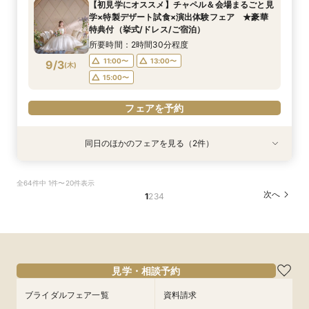
【初見学にオススメ】チャペル＆会場まるごと見
所要時間：2時間30分程度
11:00〜
15:00〜
学×特製デザート試食×演出体験フェア ★豪華
11:00〜
13:00〜
8/31
8/31
特典付（挙式/ドレス/ご宿泊）
(
(
月
月
)
)
15:00〜
所要時間：2時間30分程度
フェアを予約
11:00〜
13:00〜
9/3
(
木
)
フェアを予約
15:00〜
フェアを予約
同日のほかのフェアを見る（2件）
試食会
試食会
特典あり
特典あり
【しっかりお見積り比較×何でも相談】安心ブラ
【最短1ヶ月の準備OK☆】少人数ウエディング相
全64件中 1件〜20件表示
イダル相談会 ★豪華特典付（挙式/ドレス/ご宿
談会フェア（10名/57万円～）
次へ
1
2
3
4
泊）
所要時間：2時間30分程度
所要時間：2時間30分程度
11:00〜
15:00〜
11:00〜
13:00〜
9/3
9/3
(
(
木
木
)
)
15:00〜
フェアを予約
見学・相談予約
フェアを予約
ブライダルフェア一覧
資料請求