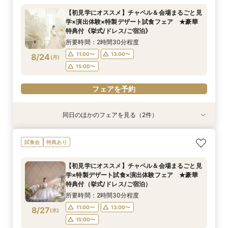
円特典《挙式/ドレス/ご宿泊》
泊）
所要時間：2時間30分程度
【初見学にオススメ】チャペル＆会場まるごと見
所要時間：2時間30分程度
所要時間：2時間30分程度
11:00〜
15:00〜
学×演出体験×特製デザート試食フェア ★豪華
11:00〜
9:00〜
10:30〜
13:00〜
8/23
8/23
8/23
特典付《挙式/ドレス/ご宿泊》
(
(
(
日
日
日
)
)
)
15:00〜
15:00〜
所要時間：2時間30分程度
フェアを予約
11:00〜
13:00〜
8/24
(
月
)
フェアを予約
フェアを予約
15:00〜
フェアを予約
同日のほかのフェアを見る（2件）
試食会
試食会
特典あり
特典あり
【しっかりお見積り比較×何でも相談】安心ブラ
【最短1ヶ月の準備OK☆】少人数ウエディング相
試食会
特典あり
イダル相談会 ★豪華特典付（挙式/ドレス/ご宿
談フェア（10名/57万円～）
泊）
所要時間：2時間30分程度
【初見学にオススメ】チャペル＆会場まるごと見
所要時間：2時間30分程度
11:00〜
15:00〜
学×特製デザート試食×演出体験フェア ★豪華
11:00〜
13:00〜
8/24
8/24
特典付（挙式/ドレス/ご宿泊）
(
(
月
月
)
)
15:00〜
所要時間：2時間30分程度
フェアを予約
11:00〜
13:00〜
8/27
(
木
)
フェアを予約
15:00〜