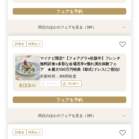
フェアを予約
フェアを予約
同日のほかのフェアを見る（3件）
試食会
試食会
試食会
特典あり
特典あり
特典あり
【ホテル最上階の絶景オーシャンビュー】チャペ
【しっかりお見積り比較×何でも相談】安心ブラ
【最短1ヶ月の準備OK☆】少人数ウエディング相
試食会
特典あり
ル＆会場見学/スイーツ試食/憧れ演出体験フェ
イダル相談会 ★豪華特典付（挙式/ドレス/ご宿
談フェア（10名/57万円～）
ア ★最大130万円特典《挙式/ドレス/ご宿泊》
泊）
所要時間：2時間30分程度
マイナビ限定*【フォアグラ×松阪牛】フレンチ
所要時間：2時間30分程度
所要時間：2時間30分程度
11:00〜
15:00〜
無料試食×多彩な会場見学×憧れ演出体験フェ
11:00〜
9:00〜
10:30〜
13:00〜
8/22
8/22
8/22
ア ★最大130万円特典《挙式/ドレス/ご宿泊》
(
(
(
土
土
土
)
)
)
15:00〜
15:00〜
所要時間：3時間程度
フェアを予約
9:00〜
10:30〜
8/23
(
日
)
フェアを予約
フェアを予約
フェアを予約
同日のほかのフェアを見る（3件）
試食会
試食会
試食会
特典あり
特典あり
特典あり
【絶景ロケーション×星空演出体験】多彩な会場
【しっかりお見積り比較×何でも相談】安心ブラ
【最短1ヶ月の準備OK☆】少人数ウエディング相
試食会
特典あり
見学＆特製スイーツ試食付フェア ★最大130万
イダル相談会 ★豪華特典付（挙式/ドレス/ご宿
談フェア（10名/57万円～）