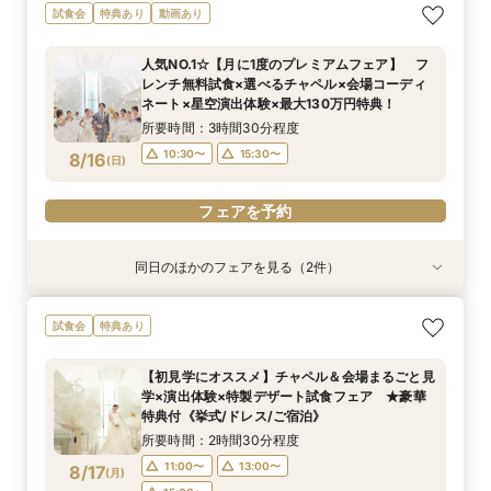
連休SPフェア【お盆特典*ALL体験】多彩な会場
【しっかりお見積り比較×何でも相談】安心ブラ
【最短1ヶ月の準備OK☆】少人数ウエディング相
試食会
特典あり
動画あり
見学×演出体験×スイーツ試食付 ★最大で130
イダル相談会 ★豪華特典付（挙式/ドレス/ご宿
談フェア（10名/57万円～）
万円特典《挙式/ドレス/ご宿泊》
泊）
所要時間：2時間30分程度
人気NO.1☆【月に1度のプレミアムフェア】 フ
所要時間：2時間30分程度
所要時間：2時間30分程度
11:00〜
15:00〜
レンチ無料試食×選べるチャペル×会場コーディ
11:00〜
9:00〜
10:30〜
13:00〜
8/15
8/15
8/15
ネート×星空演出体験×最大130万円特典！
(
(
(
土
土
土
)
)
)
15:00〜
15:00〜
所要時間：3時間30分程度
フェアを予約
10:30〜
15:30〜
8/16
(
日
)
フェアを予約
フェアを予約
フェアを予約
同日のほかのフェアを見る（2件）
試食会
試食会
特典あり
特典あり
【しっかりお見積り比較×何でも相談】安心ブラ
【最短1ヶ月の準備OK☆】少人数ウエディング相
試食会
特典あり
イダル相談会 ★豪華特典付（挙式/ドレス/ご宿
談フェア（10名/57万円～）
泊）
所要時間：2時間30分程度
【初見学にオススメ】チャペル＆会場まるごと見
所要時間：2時間30分程度
11:00〜
15:00〜
学×演出体験×特製デザート試食フェア ★豪華
11:00〜
13:00〜
8/16
8/16
特典付《挙式/ドレス/ご宿泊》
(
(
日
日
)
)
15:00〜
所要時間：2時間30分程度
フェアを予約
11:00〜
13:00〜
8/17
(
月
)
フェアを予約