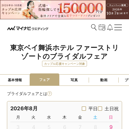
東京ベイ舞浜ホテル ファーストリ
ゾートのブライダルフェア
カップル応援キャンペーン対象
フェア
基本情報
写真
動画
プ
ブライダルフェアとは
2026年8月
平日
土日祝
月
火
水
木
金
土
日
3
4
5
6
7
8
9