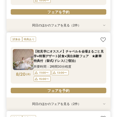
15:00〜
フェアを予約
同日のほかのフェアを見る（2件）
試食会
試食会
特典あり
特典あり
【しっかりお見積り比較×何でも相談】安心ブラ
【最短1ヶ月の準備OK☆】少人数ウエディング相
試食会
特典あり
イダル相談会 ★豪華特典付（挙式/ドレス/ご宿
談フェア（10名/57万円～）
泊）
所要時間：2時間30分程度
【初見学にオススメ】チャペル＆会場まるごと見
所要時間：2時間30分程度
11:00〜
15:00〜
学×特製デザート試食×演出体験フェア ★豪華
11:00〜
13:00〜
8/17
8/17
特典付（挙式/ドレス/ご宿泊）
(
(
月
月
)
)
15:00〜
所要時間：2時間30分程度
フェアを予約
11:00〜
13:00〜
8/20
(
木
)
フェアを予約
15:00〜
フェアを予約
同日のほかのフェアを見る（2件）
試食会
試食会
特典あり
特典あり
【しっかりお見積り比較×何でも相談】安心ブラ
【最短1ヶ月の準備OK☆】少人数ウエディング相