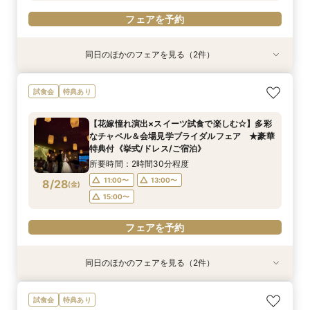
フェアを予約
同日のほかのフェアを見る（2件）
試食会
試食会
特典あり
特典あり
【しっかりお見積り比較×何でも相談】安心ブラ
【最短1ヶ月の準備OK☆】少人数ウエディング相
試食会
特典あり
イダル相談会 ★豪華特典付（挙式/ドレス/ご宿
談フェア（10名/57万円～）
泊）
所要時間：2時間30分程度
【花嫁憧れ演出×スイーツ試食で楽しむ☆】多彩
所要時間：2時間30分程度
11:00〜
15:00〜
なチャペル＆会場見学ブライダルフェア ★豪華
11:00〜
13:00〜
8/27
8/27
特典付《挙式/ドレス/ご宿泊》
(
(
木
木
)
)
15:00〜
所要時間：2時間30分程度
フェアを予約
11:00〜
13:00〜
8/28
(
金
)
フェアを予約
15:00〜
フェアを予約
同日のほかのフェアを見る（2件）
試食会
試食会
特典あり
特典あり
【しっかりお見積り比較×何でも相談】安心ブラ
【最短1ヶ月の準備OK☆】少人数ウエディング相
試食会
特典あり
イダル相談会 ★豪華特典付（挙式/ドレス/ご宿
談フェア（10名/57万円～）