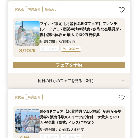
【しっかりお見積り比較×何でも相談】安心ブラ
【最短1ヶ月の準備OK☆】少人数ウエディング相
試食会
特典あり
動画あり
イダル相談会 ★豪華特典付（挙式/ドレス/ご宿
談フェア（10名/57万円～）
泊）
所要時間：2時間30分程度
マイナビ限定【お盆休みBIGフェア】フレンチ
所要時間：2時間30分程度
11:00〜
15:00〜
(フォアグラ×松阪牛)無料試食×多彩な会場見学×
11:00〜
13:00〜
8/9
8/9
憧れ演出体験★ 最大で130万円特典
(
(
日
日
)
)
15:00〜
所要時間：3時間程度
9:00〜
10:30〜
8/10
電話予約のみ
(
月
)
電話予約のみ
フェアを予約
同日のほかのフェアを見る（3件）
試食会
試食会
試食会
特典あり
特典あり
特典あり
連休SPフェア【お盆特典*ALL体験】多彩な会場
【しっかりお見積り比較×何でも相談】安心ブラ
【最短1ヶ月の準備OK☆】少人数ウエディング相
試食会
特典あり
見学×演出体験×スイーツ試食付 ★最大で130
イダル相談会 ★豪華特典付（挙式/ドレス/ご宿
談フェア（10名/57万円～）
万円特典《挙式/ドレス/ご宿泊》
泊）
所要時間：2時間30分程度
連休SPフェア【お盆特典*ALL体験】多彩な会場
所要時間：2時間30分程度
所要時間：2時間30分程度
11:00〜
15:00〜
見学×演出体験×スイーツ試食付 ★最大で130
11:00〜
9:00〜
10:30〜
13:00〜
8/10
8/10
8/10
万円特典《挙式/ドレス/ご宿泊》
(
(
(
月
月
月
)
)
)
15:00〜
15:00〜
所要時間：2時間30分程度
フェアを予約
9:00〜
10:30〜