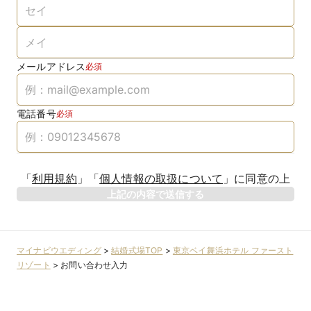
メールアドレス
必須
電話番号
必須
「
利用規約
」
「
個人情報の取扱について
」
に同意の上
上記の内容で送信する
マイナビウエディング
>
結婚式場TOP
>
東京ベイ舞浜ホテル ファースト
リゾート
>
お問い合わせ入力